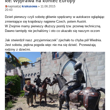
Re: Wyprawa na koniec Europy
napisał(a)
krakusowa
» 11.06.2015
20:43
Dzień pierwszy czyli sobotę głównie spędzamy w autokarze oglądając
zmieniające się krajobrazy najpierw Czech, potem Austrii.
W Znojmie mamy pierwszy dłuższy postój tzw. przerwę techniczną.
Dawno tamtędy nie jechaliśmy i oto co ukazało się naszym oczom
Jak stwierdził nasz „przyjemniaczek” zjechało tu chyba pół Wiednia.
Jest sobota, piękna pogoda więc nie ma się dziwić. Przeważają
rodziny z dziećmi.