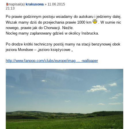
napisał(a)
krakusowa
» 11.06.2015
21:13
Po prawie godzinnym postoju wsiadamy do autokaru i jedziemy dalej.
Wszak mamy dziś do przejechania prawie 1000 km
. W sumie nic
nowego, prawie jak do Chorwacji. Nieźle.
Nocleg mamy zaplanowany gdzieś w okolicy Insbrucka.
Po drodze krótki techniczny postój mamy na stacji benzynowej obok
jeziora Mondsee – „jezioro księżycowe „
http://www.fanpop.com/clubs/europe/imag ... -wallpaper