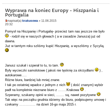
Wyprawa na koniec Europy - Hiszpania i
Portugalia
napisał(a)
krakusowa
» 11.06.2015
20:32
Pomysł na Hiszpanię i Portugalię- przecież tam nas jeszcze nie było
- rodził się w naszych głowach ( a w zasadzie Janusza) już od
dawna.
Już w tamtym roku szliśmy kupić Hiszpanię, a wyszliśmy z Sycylią.
Janusz szukał i szperał to tu, to tam.
Były wycieczki samolotowe ( jakoś nie tęsknię za skrzydłami
) ,
autokarowe…..
Różne biura, bardziej lub mniej znane.
I tak po ostatniej wpadce z jednym z nich
( dość znanym) wybór
padł na kompletnie nieznane biuro z ……..Krakowa
.
Szperamy, szukamy opinii w sieci, ........ są, nawet pozytywne
Tak więc na początku grudnia idziemy do biura, podpisujemy umowę i
czekamy …………… na dzień 16-go maja 2015 r.