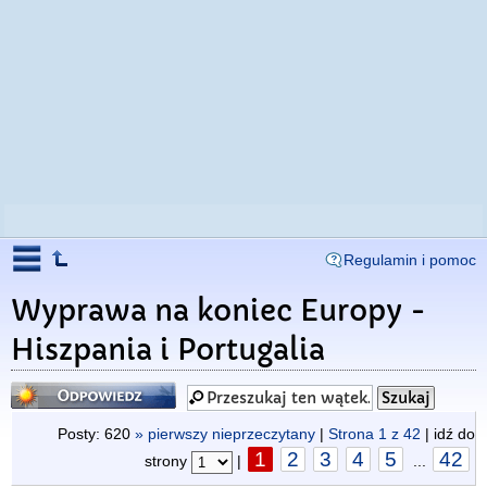
Regulamin i pomoc
Wyprawa na koniec Europy -
Hiszpania i Portugalia
Odpowiedz
Posty: 620
» pierwszy nieprzeczytany
|
Strona
1
z
42
| idź do
1
2
3
4
5
42
strony
|
...