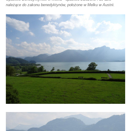
należące do zakonu benedyktynów, położone w Melku w Austrii.