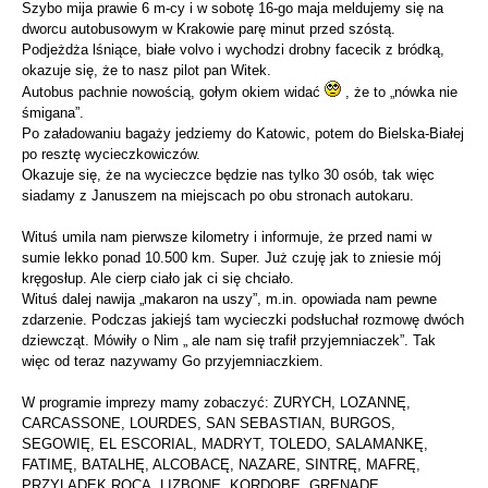
Szybo mija prawie 6 m-cy i w sobotę 16-go maja meldujemy się na
dworcu autobusowym w Krakowie parę minut przed szóstą.
Podjeżdża lśniące, białe volvo i wychodzi drobny facecik z bródką,
okazuje się, że to nasz pilot pan Witek.
Autobus pachnie nowością, gołym okiem widać
, że to „nówka nie
śmigana”.
Po załadowaniu bagaży jedziemy do Katowic, potem do Bielska-Białej
po resztę wycieczkowiczów.
Okazuje się, że na wycieczce będzie nas tylko 30 osób, tak więc
siadamy z Januszem na miejscach po obu stronach autokaru.
Wituś umila nam pierwsze kilometry i informuje, że przed nami w
sumie lekko ponad 10.500 km. Super. Już czuję jak to zniesie mój
kręgosłup. Ale cierp ciało jak ci się chciało.
Wituś dalej nawija „makaron na uszy”, m.in. opowiada nam pewne
zdarzenie. Podczas jakiejś tam wycieczki podsłuchał rozmowę dwóch
dziewcząt. Mówiły o Nim „ ale nam się trafił przyjemniaczek”. Tak
więc od teraz nazywamy Go przyjemniaczkiem.
W programie imprezy mamy zobaczyć: ZURYCH, LOZANNĘ,
CARCASSONE, LOURDES, SAN SEBASTIAN, BURGOS,
SEGOWIĘ, EL ESCORIAL, MADRYT, TOLEDO, SALAMANKĘ,
FATIMĘ, BATALHĘ, ALCOBACĘ, NAZARE, SINTRĘ, MAFRĘ,
PRZYLĄDEK ROCA, LIZBONĘ, KORDOBĘ, GRENADĘ,