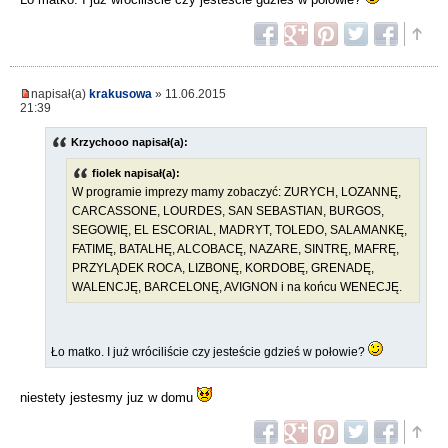
napisał(a)
krakusowa
» 11.06.2015
21:39
Krzychooo napisał(a):
fiolek napisał(a):
W programie imprezy mamy zobaczyć: ZURYCH, LOZANNĘ,
CARCASSONE, LOURDES, SAN SEBASTIAN, BURGOS,
SEGOWIĘ, EL ESCORIAL, MADRYT, TOLEDO, SALAMANKĘ,
FATIMĘ, BATALHĘ, ALCOBACĘ, NAZARE, SINTRĘ, MAFRĘ,
PRZYLĄDEK ROCA, LIZBONĘ, KORDOBĘ, GRENADĘ,
WALENCJĘ, BARCELONĘ, AVIGNON i na końcu WENECJĘ.
Ło matko. I już wróciliście czy jesteście gdzieś w połowie?
niestety jestesmy juz w domu