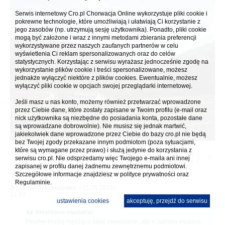
Serwis internetowy Cro.pl Chorwacja Online wykorzystuje pliki cookie i
pokrewne technologie, które umożliwiają i ułatwiają Ci korzystanie z
jego zasobów (np. utrzymują sesję użytkownika). Ponadto, pliki cookie
mogą być założone i wraz z innymi metodami zbierania preferencji
wykorzystywane przez naszych zaufanych partnerów w celu
wyświetlenia Ci reklam spersonalizowanych oraz do celów
statystycznych. Korzystając z serwisu wyrażasz jednocześnie zgodę na
wykorzystanie plików cookie i treści spersonalizowane, możesz
jednakże wyłączyć niektóre z plików cookies. Ewentualnie, możesz
wyłączyć pliki cookie w opcjach swojej przeglądarki internetowej.
Jeśli masz u nas konto, możemy również przetwarzać wprowadzone
przez Ciebie dane, które zostały zapisane w Twoim profilu (e-mail oraz
nick użytkownika są niezbędne do posiadania konta, pozostałe dane
są wprowadzane dobrowolnie). Nie musisz się jednak martwić,
jakiekolwiek dane wprowadzone przez Ciebie do bazy cro.pl nie będą
bez Twojej zgody przekazane innym podmiotom (poza sytuacjami,
które są wymagane przez prawo) i służą jedynie do korzystania z
serwisu cro.pl. Nie odsprzedamy więc Twojego e-maila ani innej
zapisanej w profilu danej żadnemu zewnętrznemu podmiotowi.
Szczegółowe informacje znajdziesz w
polityce prywatności
oraz
Regulaminie.
napisał(a)
krakusowa
» 11.06.2015
21:53
ustawienia cookies
akceptuję, przejdź do serwisu
Krzychooo napisał(a):
Pewnie trochę męczące takie zwiedzanie, ale w zamian maaasa