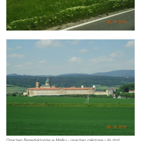
Opactwo Benedyktynów w Melku - opactwo założone i do dziś