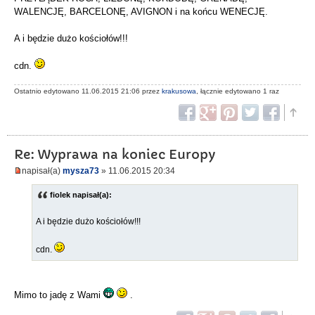
WALENCJĘ, BARCELONĘ, AVIGNON i na końcu WENECJĘ.
A i będzie dużo kościołów!!!
cdn.
Ostatnio edytowano 11.06.2015 21:06 przez
krakusowa
, łącznie edytowano 1 raz
Re: Wyprawa na koniec Europy
napisał(a)
mysza73
» 11.06.2015 20:34
fiolek napisał(a):
A i będzie dużo kościołów!!!
cdn.
Mimo to jadę z Wami
.