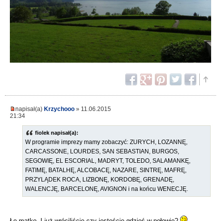
napisał(a)
Krzychooo
» 11.06.2015
21:34
fiolek napisał(a):
W programie imprezy mamy zobaczyć: ZURYCH, LOZANNĘ,
CARCASSONE, LOURDES, SAN SEBASTIAN, BURGOS,
SEGOWIĘ, EL ESCORIAL, MADRYT, TOLEDO, SALAMANKĘ,
FATIMĘ, BATALHĘ, ALCOBACĘ, NAZARE, SINTRĘ, MAFRĘ,
PRZYLĄDEK ROCA, LIZBONĘ, KORDOBĘ, GRENADĘ,
WALENCJĘ, BARCELONĘ, AVIGNON i na końcu WENECJĘ.
Ło matko. I już wróciliście czy jesteście gdzieś w połowie?