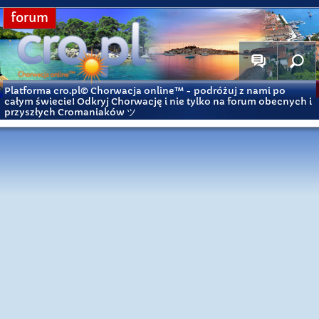
forum
Platforma cro.pl© Chorwacja online™
- podróżuj z nami po
całym świecie! Odkryj Chorwację i nie tylko na forum obecnych i
przyszłych Cromaniaków ツ