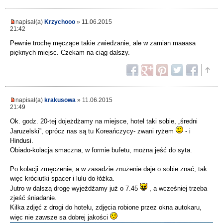
napisał(a)
Krzychooo
» 11.06.2015
21:42
Pewnie trochę męczące takie zwiedzanie, ale w zamian maaasa
pięknych miejsc. Czekam na ciąg dalszy.
napisał(a)
krakusowa
» 11.06.2015
21:49
Ok. godz. 20-tej dojeżdżamy na miejsce, hotel taki sobie, „średni
Jaruzelski”, oprócz nas są tu Koreańczycy- zwani ryżem
- i
Hindusi.
Obiado-kolacja smaczna, w formie bufetu, można jeść do syta.
Po kolacji zmęczenie, a w zasadzie znużenie daje o sobie znać, tak
więc króciutki spacer i lulu do łóżka.
Jutro w dalszą drogę wyjeżdżamy już o 7.45
, a wcześniej trzeba
zjeść śniadanie.
Kilka zdjęć z drogi do hotelu, zdjęcia robione przez okna autokaru,
więc nie zawsze sa dobrej jakości