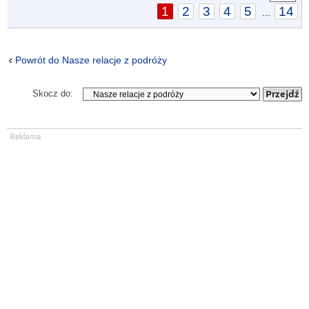
1
2
3
4
5
14
...
Powrót do Nasze relacje z podróży
Skocz do: