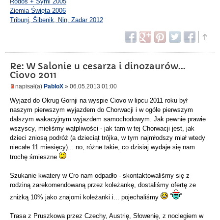
Rodos + Symi 2005
Ziemia Święta 2006
Tribunj, Šibenik, Nin, Zadar 2012
Re: W Salonie u cesarza i dinozaurów...
Ciovo 2011
napisał(a)
PabloX
» 06.05.2013 01:00
Wyjazd do Okrug Gornji na wyspie Ciovo w lipcu 2011 roku był
naszym pierwszym wyjazdem do Chorwacji i w ogóle pierwszym
dalszym wakacyjnym wyjazdem samochodowym. Jak pewnie prawie
wszyscy, mieliśmy wątpliwości - jak tam w tej Chorwacji jest, jak
dzieci zniosą podróż (a dzieciąt trójka, w tym najmłodszy miał wtedy
niecałe 11 miesięcy)... no, różne takie, co dzisiaj wydaje się nam
trochę śmieszne
Szukanie kwatery w Cro nam odpadło - skontaktowaliśmy się z
rodziną zarekomendowaną przez koleżankę, dostaliśmy ofertę ze
zniżką 10% jako znajomi koleżanki i... pojechaliśmy
Trasa z Pruszkowa przez Czechy, Austrię, Słowenię, z noclegiem w