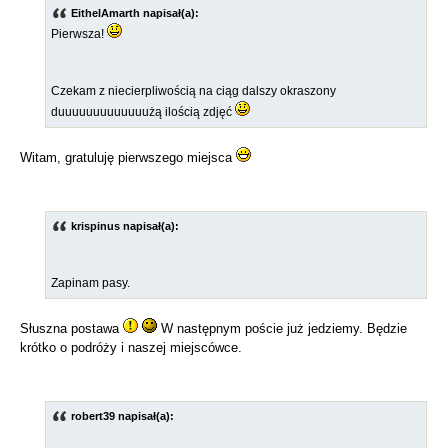
EithelAmarth napisał(a):
Pierwsza!
Czekam z niecierpliwością na ciąg dalszy okraszony
duuuuuuuuuuuuużą ilością zdjęć
Witam, gratuluję pierwszego miejsca
krispinus napisał(a):
Zapinam pasy.
Słuszna postawa
W następnym poście już jedziemy. Będzie
krótko o podróży i naszej miejscówce.
robert39 napisał(a):