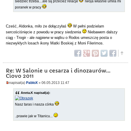
siedzieć trzeba....ale są przecież relacje
Twoja właśnie umila mi
poranek w pracy
Cześć, Aldonka, miło że dołączyłaś
W pełni podzielam
sercościśnięcie z powodu w pracy siedzenia
Niebawem dalszy
ciąg - Trogir - ale najpierw w wątku o Rodos umeszczę posta o
niezwykłych losach ikony Matki Boskiej z Moni Filerimos.
Re: W Salonie u cesarza i dinozaurów...
Ciovo 2011
napisał(a)
PabloX
» 06.05.2013 11:47
Aneta.K napisał(a):
Nasz taras i nasza córka
..prawie jak w Titanicu...