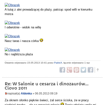
A tutaj z alei prowadzącej do plaży, patrząc spod willi w kierunku
morza
I odwrotnie - widok na willę
Nasz taras i nasza córka
No i najbliższa plaża
Ostatnio edytowano 15.05.2013 10:41 przez
PabloX
, łącznie edytowano 1 raz
Re: W Salonie u cesarza i dinozaurów...
Ciovo 2011
napisał(a)
Aldonka
» 06.05.2013 09:19
Za oknem słonko pięknie świeci, żal serce ściska, że w pracy
siedzieć trzeba....ale są przecież relacje
Twoja właśnie umila mi