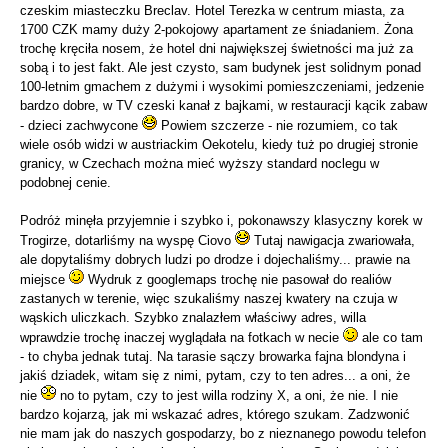
czeskim miasteczku Breclav. Hotel Terezka w centrum miasta, za
1700 CZK mamy duży 2-pokojowy apartament ze śniadaniem. Żona
trochę kręciła nosem, że hotel dni największej świetności ma już za
sobą i to jest fakt. Ale jest czysto, sam budynek jest solidnym ponad
100-letnim gmachem z dużymi i wysokimi pomieszczeniami, jedzenie
bardzo dobre, w TV czeski kanał z bajkami, w restauracji kącik zabaw
- dzieci zachwycone
Powiem szczerze - nie rozumiem, co tak
wiele osób widzi w austriackim Oekotelu, kiedy tuż po drugiej stronie
granicy, w Czechach można mieć wyższy standard noclegu w
podobnej cenie.
Podróż minęła przyjemnie i szybko i, pokonawszy klasyczny korek w
Trogirze, dotarliśmy na wyspę Ciovo
Tutaj nawigacja zwariowała,
ale dopytaliśmy dobrych ludzi po drodze i dojechaliśmy... prawie na
miejsce
Wydruk z googlemaps trochę nie pasował do realiów
zastanych w terenie, więc szukaliśmy naszej kwatery na czuja w
wąskich uliczkach. Szybko znalazłem właściwy adres, willa
wprawdzie trochę inaczej wyglądała na fotkach w necie
ale co tam
- to chyba jednak tutaj. Na tarasie sączy browarka fajna blondyna i
jakiś dziadek, witam się z nimi, pytam, czy to ten adres... a oni, że
nie
no to pytam, czy to jest willa rodziny X, a oni, że nie. I nie
bardzo kojarzą, jak mi wskazać adres, którego szukam. Zadzwonić
nie mam jak do naszych gospodarzy, bo z nieznanego powodu telefon