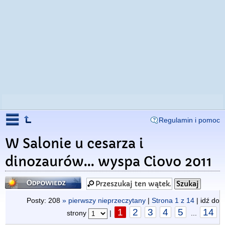
Regulamin i pomoc
W Salonie u cesarza i
dinozaurów... wyspa Ciovo 2011
Odpowiedz
Posty: 208
» pierwszy nieprzeczytany
|
Strona
1
z
14
| idź do
1
2
3
4
5
14
strony
|
...