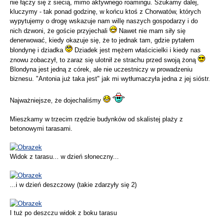
nie łączy się z siecią, mimo aktywnego roamingu. Szukamy dalej,
kluczymy - tak ponad godzinę, w końcu ktoś z Chorwatów, których
wypytujemy o drogę wskazuje nam willę naszych gospodarzy i do
nich dzwoni, że goście przyjechali
Nawet nie mam siły się
denerwować, kiedy okazuje się, że to jednak tam, gdzie pytałem
blondynę i dziadka
Dziadek jest mężem właścicielki i kiedy nas
znowu zobaczył, to zaraz się ulotnił ze strachu przed swoją żoną
Blondyna jest jedną z córek, ale nie uczestniczy w prowadzeniu
biznesu. "Antonia już taka jest" jak mi wytłumaczyła jedna z jej sióstr.
Najważniejsze, że dojechaliśmy
Mieszkamy w trzecim rzędzie budynków od skalistej plaży z
betonowymi tarasami.
Widok z tarasu... w dzień słoneczny...
...i w dzień deszczowy (takie zdarzyły się 2)
I tuż po deszczu widok z boku tarasu