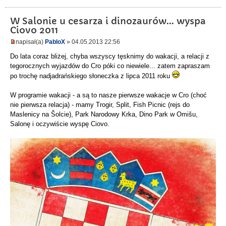
W Salonie u cesarza i dinozaurów... wyspa
Ciovo 2011
napisał(a)
PabloX
» 04.05.2013 22:56
Do lata coraz bliżej, chyba wszyscy tęsknimy do wakacji, a relacji z
tegorocznych wyjazdów do Cro póki co niewiele... zatem zapraszam
po trochę nadjadrańskiego słoneczka z lipca 2011 roku
W programie wakacji - a są to nasze pierwsze wakacje w Cro (choć
nie pierwsza relacja) - mamy Trogir, Split, Fish Picnic (rejs do
Maslenicy na Šolcie), Park Narodowy Krka, Dino Park w Omišu,
Salonę i oczywiście wyspę Ciovo.