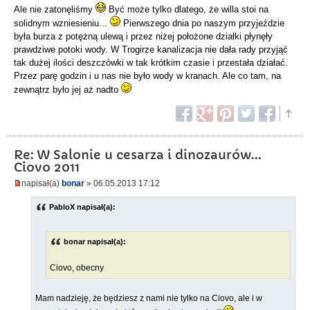
Ale nie zatonęliśmy
Być może tylko dlatego, że willa stoi na
solidnym wzniesieniu...
Pierwszego dnia po naszym przyjeździe
była burza z potężną ulewą i przez niżej położone działki płynęły
prawdziwe potoki wody. W Trogirze kanalizacja nie dała rady przyjąć
tak dużej ilości deszczówki w tak krótkim czasie i przestała działać.
Przez parę godzin i u nas nie było wody w kranach. Ale co tam, na
zewnątrz było jej aż nadto
Re: W Salonie u cesarza i dinozaurów...
Ciovo 2011
napisał(a)
bonar
» 06.05.2013 17:12
PabloX napisał(a):
bonar napisał(a):
Ciovo, obecny
Mam nadzieję, że będziesz z nami nie tylko na Ciovo, ale i w