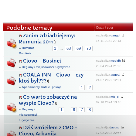
Podobne tematy
Ostatni post
Zanim zdziadziejemy:
napisał(a)
dangol
Rumunia 2011
16.11.2021 20:13
w
Rumunia -
1
68
69
70
...
România
Ciovo - Businci
napisał(a)
megidh
23.04.2024 21:08
w
Regiony i miejscowości turystyczne
COALA INN - Ciovo - czy
napisał(a)
apgoal
ktoś był???
24.07.2022 12:01
w
Apartamenty, hotele, pokoje
1
2
Co warto zobaczyć na
napisał(a)
mis_dj
wyspie Ciovo?
09.10.2024 13:48
w
Regiony i
1
6
7
8
...
miejscowości
turystyczne
Dziś wróciłem z CRO -
napisał(a)
jacusd
Ciovo, Arbanija
17.02.2023 22:56