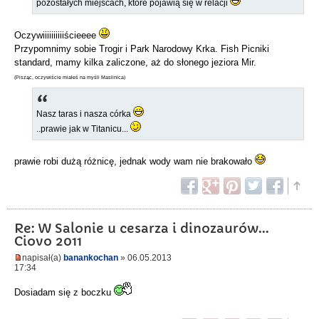
pozostałych miejscach, które pojawią się w relacji
Oczywiiiiiiiiiiścieeee
Przypomnimy sobie Trogir i Park Narodowy Krka. Fish Picniki
standard, mamy kilka zaliczone, aż do słonego jeziora Mir.
(Pisząc, oczywiście miałeś na myśli Maslinica)
Nasz taras i nasza córka
..prawie jak w Titanicu...
prawie robi dużą różnicę, jednak wody wam nie brakowało
Re: W Salonie u cesarza i dinozaurów...
Ciovo 2011
napisał(a)
banankochan
» 06.05.2013
17:34
Dosiadam się z boczku