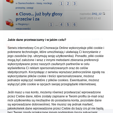
w
Samochodem - trasy, noclegi,
1
2
3
przepisy, uwagi
Ciovo... już były głosy
napisał(a)
ZAQ_12
przeciw i za
14.07.2025 12:42
w
Regiony i
1
4
5
6
...
miejscowości
turystyczne
Wyspa VIR
napisał(a)
luk006
Jakie dane przetwarzamy i w jakim celu?
16.03.2026 17:03
w
Regiony i
1
7
8
9
...
Serwis internetowy Cro.pl Chorwacja Online wykorzystuje pliki cookie i
miejscowości
pokrewne technologie, które umożliwiają i ułatwiają Ci korzystanie z
turystyczne
jego zasobów (np. utrzymują sesję użytkownika). Ponadto, pliki cookie
mogą być założone i wraz z innymi metodami zbierania preferencji
wykorzystywane przez naszych zaufanych partnerów w celu
Forum Chorwacja Online - Cro.pl
wyświetlenia Ci reklam spersonalizowanych oraz do celów
statystycznych. Korzystając z serwisu wyrażasz jednocześnie zgodę na
Usuń ciasteczka
• Strefa czasowa: UTC + 1 (Polska - czas zimowy) [
DST
]
wykorzystanie plików cookie i treści spersonalizowane, możesz
jednakże wyłączyć niektóre z plików cookies. Ewentualnie, możesz
wyłączyć pliki cookie w opcjach swojej przeglądarki internetowej.
Jeśli masz u nas konto, możemy również przetwarzać wprowadzone
przez Ciebie dane, które zostały zapisane w Twoim profilu (e-mail oraz
nick użytkownika są niezbędne do posiadania konta, pozostałe dane
są wprowadzane dobrowolnie). Nie musisz się jednak martwić,
jakiekolwiek dane wprowadzone przez Ciebie do bazy cro.pl nie będą
bez Twojej zgody przekazane innym podmiotom (poza sytuacjami,