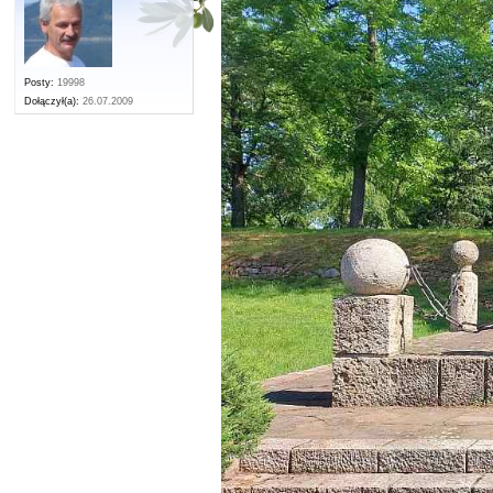
Posty:
19998
Dołączył(a):
26.07.2009