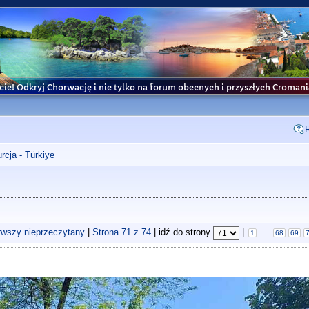
cie! Odkryj Chorwację i nie tylko na forum obecnych i przyszłych Croma
rcja - Türkiye
rwszy nieprzeczytany
|
Strona
71
z
74
| idź do strony
|
...
1
68
69