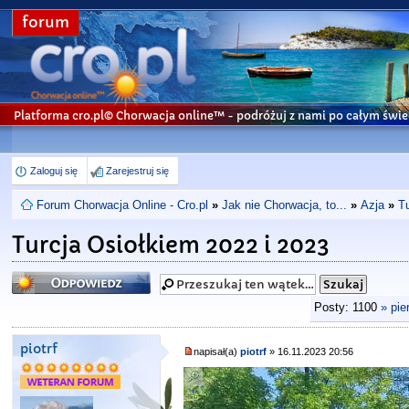
forum
Platforma cro.pl© Chorwacja online™
- podróżuj z nami po całym świe
Zaloguj się
Zarejestruj się
Forum Chorwacja Online - Cro.pl
»
Jak nie Chorwacja, to...
»
Azja
»
Tu
Turcja Osiołkiem 2022 i 2023
Odpowiedz
Posty: 1100
» pie
piotrf
napisał(a)
piotrf
» 16.11.2023 20:56