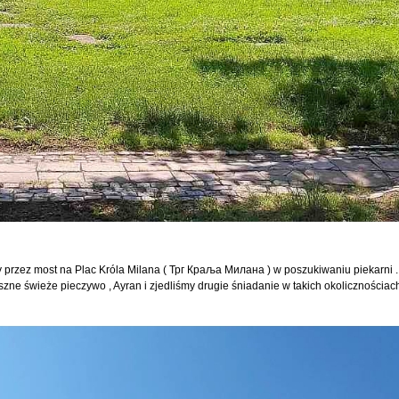
y przez most na Plac Króla Milana ( Трг Краља Милана ) w poszukiwaniu piekarni .
szne świeże pieczywo , Ayran i zjedliśmy drugie śniadanie w takich okolicznościach