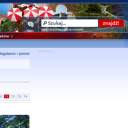
wyszukiwanie zaawansowane
niaków ツ
Regulamin i pomoc
70
71
72
73
74