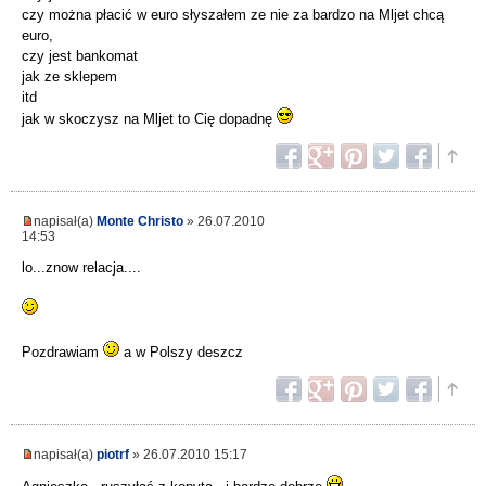
czy można płacić w euro słyszałem ze nie za bardzo na Mljet chcą
euro,
czy jest bankomat
jak ze sklepem
itd
jak w skoczysz na Mljet to Cię dopadnę
napisał(a)
Monte Christo
» 26.07.2010
14:53
lo...znow relacja....
Pozdrawiam
a w Polszy deszcz
napisał(a)
piotrf
» 26.07.2010 15:17