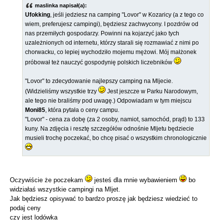
maslinka napisał(a):
Ufokking
, jeśli jedziesz na camping "Lovor" w Kozaricy (a z tego co
wiem, preferujesz campingi), będziesz zachwycony. I pozdrów od
nas przemiłych gospodarzy. Powinni na kojarzyć jako tych
uzależnionych od internetu, którzy starali się rozmawiać z nimi po
chorwacku, co lepiej wychodziło mojemu mężowi. Mój małżonek
próbował też nauczyć gospodynię polskich liczebników
"Lovor" to zdecydowanie najlepszy camping na Mljecie.
(Widzieliśmy wszystkie trzy
Jest jeszcze w Parku Narodowym,
ale tego nie braliśmy pod uwagę.) Odpowiadam w tym miejscu
Moni85
, która pytała o ceny campu.
"Lovor" - cena za dobę (za 2 osoby, namiot, samochód, prąd) to 133
kuny. Na zdjęcia i resztę szczegółów odnośnie Mljetu będziecie
musieli trochę poczekać, bo chcę pisać o wszystkim chronologicznie
Oczywiście że poczekam
jesteś dla mnie wybawieniem
bo
widziałaś wszystkie campingi na Mljet.
Jak będziesz opisywać to bardzo proszę jak będziesz wiedzieć to
podaj ceny
czy jest lodówka