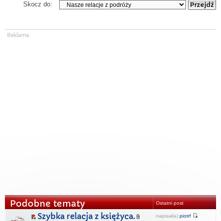
Skocz do:
Podobne tematy
Ostatni post
Szybka relacja z księżyca.
napisał(a)
piotrf