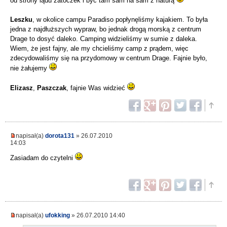
od strony lądu zatoczek i być tam sam na sam z naturą
Leszku
, w okolice campu Paradiso popłynęliśmy kajakiem. To była
jedna z najdłuższych wypraw, bo jednak drogą morską z centrum
Drage to dosyć daleko. Camping widzieliśmy w sumie z daleka.
Wiem, że jest fajny, ale my chcieliśmy camp z prądem, więc
zdecydowaliśmy się na przydomowy w centrum Drage. Fajnie było,
nie żałujemy
Elizasz
,
Paszczak
, fajnie Was widzieć
napisał(a)
dorota131
» 26.07.2010
14:03
Zasiadam do czytelni
napisał(a)
ufokking
» 26.07.2010 14:40