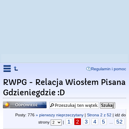
Regulamin i pomoc
RWPG - Relacja Wiosłem Pisana
Gdzieniegdzie :D
Odpowiedz
Posty: 776
» pierwszy nieprzeczytany
|
Strona
2
z
52
| idź do
1
2
3
4
5
52
strony
|
...