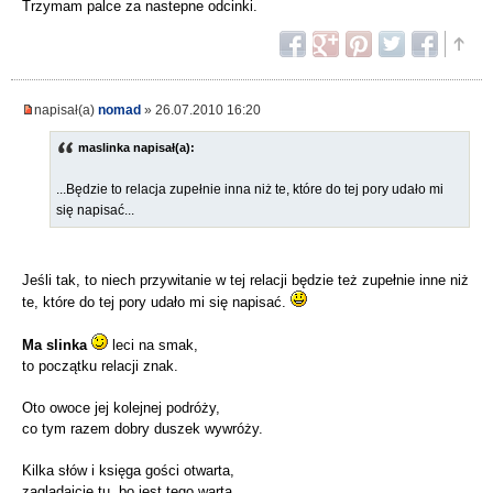
Trzymam palce za nastepne odcinki.
napisał(a)
nomad
» 26.07.2010 16:20
maslinka napisał(a):
...Będzie to relacja zupełnie inna niż te, które do tej pory udało mi
się napisać...
Jeśli tak, to niech przywitanie w tej relacji będzie też zupełnie inne niż
te, które do tej pory udało mi się napisać.
Ma slinka
leci na smak,
to początku relacji znak.
Oto owoce jej kolejnej podróży,
co tym razem dobry duszek wywróży.
Kilka słów i księga gości otwarta,
zaglądajcie tu, bo jest tego warta.