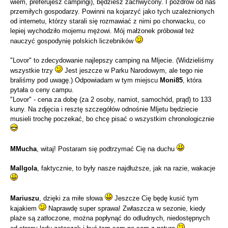
wiem, preferujesz campingi), będziesz zachwycony. I pozdrów od nas
przemiłych gospodarzy. Powinni na kojarzyć jako tych uzależnionych
od internetu, którzy starali się rozmawiać z nimi po chorwacku, co
lepiej wychodziło mojemu mężowi. Mój małżonek próbował też
nauczyć gospodynię polskich liczebników
"Lovor" to zdecydowanie najlepszy camping na Mljecie. (Widzieliśmy
wszystkie trzy
Jest jeszcze w Parku Narodowym, ale tego nie
braliśmy pod uwagę.) Odpowiadam w tym miejscu
Moni85
, która
pytała o ceny campu.
"Lovor" - cena za dobę (za 2 osoby, namiot, samochód, prąd) to 133
kuny. Na zdjęcia i resztę szczegółów odnośnie Mljetu będziecie
musieli trochę poczekać, bo chcę pisać o wszystkim chronologicznie
MMucha
, witaj! Postaram się podtrzymać Cię na duchu
Mallgola
, faktycznie, to były nasze najdłuższe, jak na razie, wakacje
Mariuszu
, dzięki za miłe słowa
Jeszcze Cię będę kusić tym
kajakiem
Naprawdę super sprawa! Zwłaszcza w sezonie, kiedy
plaże są zatłoczone, można popłynąć do odludnych, niedostępnych