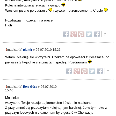
Agnieszko , ruszyłaś z kopyta - i bardzo dobrze
Kolejna intrygująca relacja na gorąco
Wiosłem pisane po Jadranie
i żywcem przeniesione na Croplę
Pozdrawiam i czekam na więcej
Piotr
napisał(a)
piamir
» 26.07.2010 15:21
Witam. Melduję się w czytelni. Czekam na opowieści z Peljesaca, bo
pierwsze 2 tygodnie sierpnia tam spędzę. Pozdrawiam
napisał(a)
Ewa Góra
» 26.07.2010
15:46
Maslinko
wszystkie Twoje relacje są kompletne i świetnie napisane.
Z przyjemnością przeczytam kolejną, tym bardziej, że w tym roku z
przyczyn losowych nie dane nam było gościć w Chorwacji.