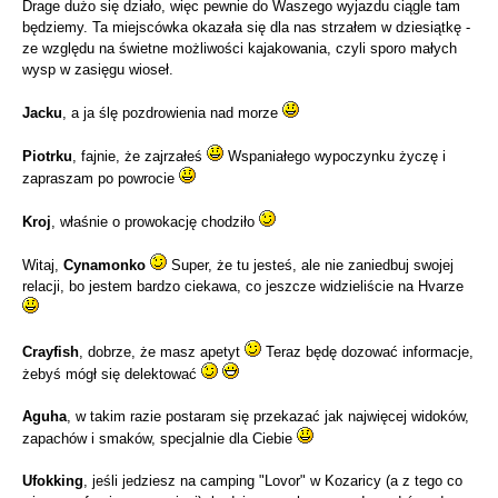
Drage dużo się działo, więc pewnie do Waszego wyjazdu ciągle tam
będziemy. Ta miejscówka okazała się dla nas strzałem w dziesiątkę -
ze względu na świetne możliwości kajakowania, czyli sporo małych
wysp w zasięgu wioseł.
Jacku
, a ja ślę pozdrowienia nad morze
Piotrku
, fajnie, że zajrzałeś
Wspaniałego wypoczynku życzę i
zapraszam po powrocie
Kroj
, właśnie o prowokację chodziło
Witaj,
Cynamonko
Super, że tu jesteś, ale nie zaniedbuj swojej
relacji, bo jestem bardzo ciekawa, co jeszcze widzieliście na Hvarze
Crayfish
, dobrze, że masz apetyt
Teraz będę dozować informacje,
żebyś mógł się delektować
Aguha
, w takim razie postaram się przekazać jak najwięcej widoków,
zapachów i smaków, specjalnie dla Ciebie
Ufokking
, jeśli jedziesz na camping "Lovor" w Kozaricy (a z tego co