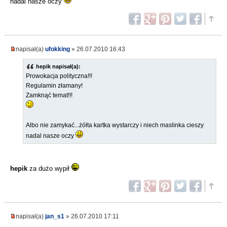
nadal nasze oczy
napisał(a)
ufokking
» 26.07.2010 16:43
hepik napisał(a):
Prowokacja polityczna!!!
Regulamin złamany!
Zamknąć temat!!!
Albo nie zamykać...żółta kartka wystarczy i niech maslinka cieszy
nadal nasze oczy
hepik
za dużo wypił
napisał(a)
jan_s1
» 26.07.2010 17:11