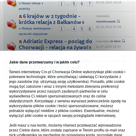
05.04.2022 23:22
w
Nasze relacje z
1
5
6
7
...
podróży
6 krajów w 2 tygodnie -
napisał(a)
krótka relacja z Bałkanów
marekkowalak
19.10.2023 07:04
w
Relacje wielokrajowe -
1
4
5
6
...
wycieczki objazdowe
Adriatic Express - pociąg do
napisał(a)
te kiero
Chorwacji - relacja na żywo!
11.07.2025 20:37
w
Rozmowy o turystyce i nie tylko
CRO 2010 Kastel Stari/Splitu
napisał(a)
filip122 vel
Jakie dane przetwarzamy i w jakim celu?
camp Biluś relacja rwana ;-)
Darek
Serwis internetowy Cro.pl Chorwacja Online wykorzystuje pliki cookie i
13.06.2025 17:49
w
Nasze relacje z
1
10
11
12
...
pokrewne technologie, które umożliwiają i ułatwiają Ci korzystanie z
podróży
jego zasobów (np. utrzymują sesję użytkownika). Ponadto, pliki cookie
mogą być założone i wraz z innymi metodami zbierania preferencji
wykorzystywane przez naszych zaufanych partnerów w celu
Forum Chorwacja Online - Cro.pl
wyświetlenia Ci reklam spersonalizowanych oraz do celów
statystycznych. Korzystając z serwisu wyrażasz jednocześnie zgodę na
Usuń ciasteczka
• Strefa czasowa: UTC + 1 (Polska - czas zimowy) [
DST
]
wykorzystanie plików cookie i treści spersonalizowane, możesz
jednakże wyłączyć niektóre z plików cookies. Ewentualnie, możesz
wyłączyć pliki cookie w opcjach swojej przeglądarki internetowej.
Jeśli masz u nas konto, możemy również przetwarzać wprowadzone
przez Ciebie dane, które zostały zapisane w Twoim profilu (e-mail oraz
nick użytkownika są niezbędne do posiadania konta, pozostałe dane