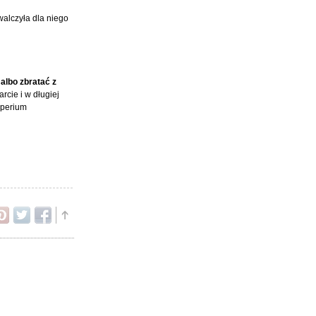
walczyła dla niego
albo zbratać z
cie i w długiej
mperium