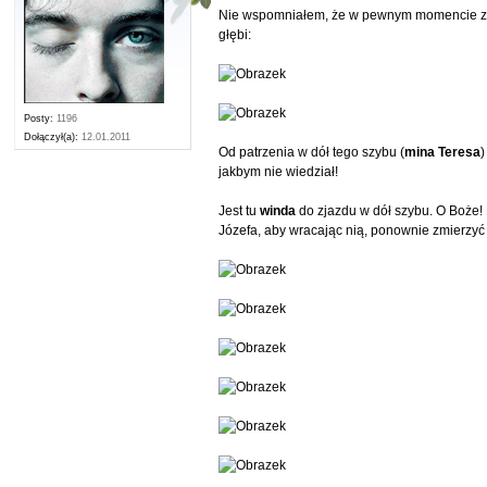
Nie wspomniałem, że w pewnym momencie zejśc
głębi:
Posty:
1196
Dołączył(a):
12.01.2011
Od patrzenia w dół tego szybu (
mina Teresa
)
jakbym nie wiedział!
Jest tu
winda
do zjazdu w dół szybu. O Boże! P
Józefa, aby wracając nią, ponownie zmierzyć s