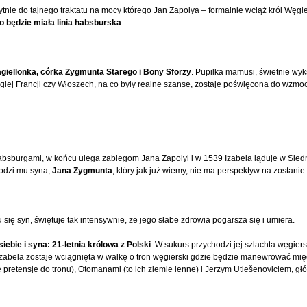
ie do tajnego traktatu na mocy którego Jan Zapolya – formalnie wciąż król Węgier
o będzie miała linia habsburska
.
Jagiellonka, córka Zygmunta Starego i Bony Sforzy
. Pupilka mamusi, świetnie wyk
egłej Francji czy Włoszech, na co były realne szanse, zostaje poświęcona do wzmo
Habsburgami, w końcu ulega zabiegom Jana Zapolyi i w 1539 Izabela ląduje w Sied
rodzi mu syna,
Jana Zygmunta
, który jak już wiemy, nie ma perspektyw na zostanie
się syn, świętuje tak intensywnie, że jego słabe zdrowia pogarsza się i umiera.
siebie i syna: 21-letnia królowa z Polski
. W sukurs przychodzi jej szlachta węgiers
 Izabela zostaje wciągnięta w walkę o tron węgierski gdzie będzie manewrować m
 pretensje do tronu), Otomanami (to ich ziemie lenne) i Jerzym Utiešenoviciem, 