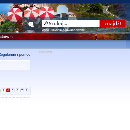
wyszukiwanie zaawansowane
niaków ツ
Regulamin i pomoc
3
4
5
6
7
8