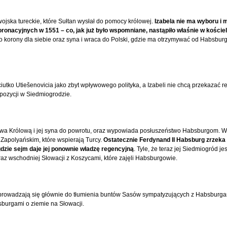
wojska tureckie, które Sułtan wysłał do pomocy królowej.
Izabela nie ma wyboru i 
ronacyjnych w 1551 – co, jak już było wspomniane, nastąpiło właśnie w koście
 do korony dla siebie oraz syna i wraca do Polski, gdzie ma otrzymywać od Habsbu
tko Utiešenovicia jako zbyt wpływowego polityka, a Izabeli nie chcą przekazać 
pozycji w Siedmiogrodzie.
wa Królową i jej syna do powrotu, oraz wypowiada posłuszeństwo Habsburgom. 
apolyańskim, które wspierają Turcy.
Ostatecznie Ferdynand II Habsburg zrzeka
 gdzie sejm daje jej ponownie władzę regencyjną
. Tyle, że teraz jej Siedmiogród j
raz wschodniej Słowacji z Koszycami, które zajęli Habsburgowie.
j i sprowadzają się głównie do tłumienia buntów Sasów sympatyzujących z Habsburg
sburgami o ziemie na Słowacji.