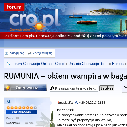
forum
Platforma cro.pl© Chorwacja online™
- podróżuj z nami po całym świe
Zaloguj się
Zarejestruj się
Forum Chorwacja Online - Cro.pl
»
Jak nie Chorwacja, to...
»
Europa
»
RUMUNIA – okiem wampira w baga
Odpowiedz
Po
M.
napisał(a)
M.
» 20.06.2013 22:58
Boże broń!
Ja zdecydowanie preferuję Koloszwar w part
Posty:
500
To może być propozycja dla Wojtka,
Dołączył(a):
19.08.2002
ale nawet on choć śmiga po Alpach jak kozica 