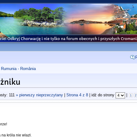
cie! Odkryj Chorwację i nie tylko na forum obecnych i przyszłych Croma
Rumunia - România
żniku
sty: 111
» pierwszy nieprzeczytany
|
Strona
4
z
8
| idź do strony
|
1
2
erze!
na króla nie wlazł.