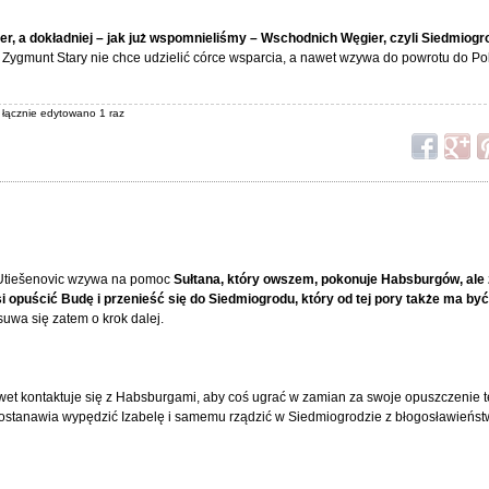
er, a dokładniej – jak już wspomnieliśmy – Wschodnich Węgier, czyli Siedmiogr
i, Zygmunt Stary nie chce udzielić córce wsparcia, a nawet wzywa do powrotu do Pol
, łącznie edytowano 1 raz
 Utiešenovic wzywa na pomoc
Sułtana, który owszem, pokonuje Habsburgów, ale 
i opuścić Budę i przenieść się do Siedmiogrodu, który od tej pory także ma by
suwa się zatem o krok dalej.
wet kontaktuje się z Habsburgami, aby coś ugrać w zamian za swoje opuszczenie te
ostanawia wypędzić Izabelę i samemu rządzić w Siedmiogrodzie z błogosławień