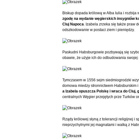
Biskup dopada królową w Alba Iulia i rozbija 
zgodę na wydanie węgierskich insygniów ko
Cluj Napoca
. Izabela zrzeka się także praw
odszkodowanie w postaci ziem i pieniędzy.
Paskudni Habsburgowie pozbywają się szybciu
obawie, że użyje ich do odbudowania swojej 
Tymczasem w 1556 sejm siedmiogrodzki wzy
domowa miedzy stronnictwem Habsburskim i Z
a Izabela opuszcza Polskę i wraca do Cluj,
centralnych Węgier przejętych prze Turków o
Rządy królowej słyną z tolerancji religijne
nieprzychylnymi jej magnatami i walką z Hab