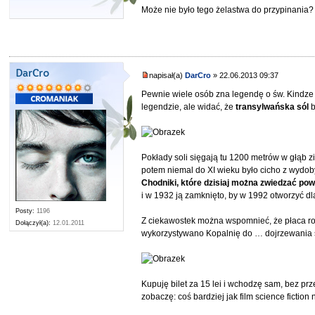
Może nie było tego żelastwa do przypinania
DarCro
napisał(a)
DarCro
» 22.06.2013 09:37
Pewnie wiele osób zna legendę o św. Kindze p
legendzie, ale widać, że
transylwańska sól
b
Pokłady soli sięgają tu 1200 metrów w głąb zi
potem niemal do XI wieku było cicho z wydo
Chodniki, które dzisiaj można zwiedzać pow
i w 1932 ją zamknięto, by w 1992 otworzyć dla
Posty:
1196
Z ciekawostek można wspomnieć, że płaca roln
Dołączył(a):
12.01.2011
wykorzystywano Kopalnię do … dojrzewania 
Kupuję bilet za 15 lei i wchodzę sam, bez pr
zobaczę: coś bardziej jak film science fiction 