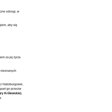
czne odnogi, w
giem, aby się
wiem za jej życia
Z nieznanych
też Habsburgowie,
sparł go przeciw
ry Królewskie).
.