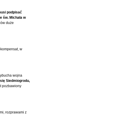
musi podpisać
le św. Michała w
rgów duże
rekompensat, w
Wybucha wojna
 się Siedmiogrodu,
est pozbawiony
ami, rozprawami z