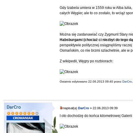
Gdy Izabela umiera w 1559 roku w Alba Iulia
całych Węgier, ale to co zostało, to wciąż s
Można się zastanawiać czy Zygmunt Stary nie
Habsburgami (chociaż ci niezbyt do tego d
perspektywie politycznej osiągnęliśmy racze
Osmańskim, co nie brzmi szlachetnie, ale w p
Z wikipedii, Węgry po rozbiorach:
Ostatnio edytowano 22.06.2013 09:40 przez
DarCro
DarCro
napisał(a)
DarCro
» 22.06.2013 09:39
I oto dochodzę do końca kilometrowej Galerii 