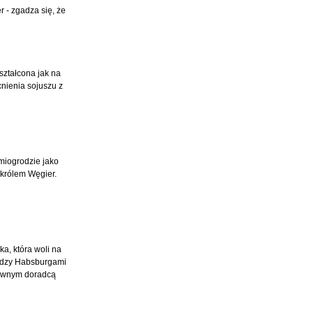
 - zgadza się, że
ształcona jak na
cnienia sojuszu z
miogrodzie jako
 królem Węgier.
ka, która woli na
iędzy Habsburgami
głównym doradcą