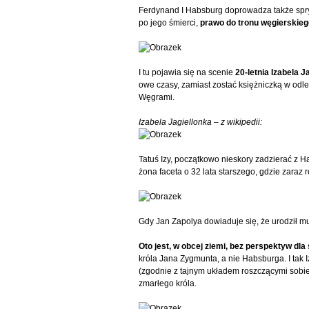
Ferdynand I Habsburg doprowadza także sprytn
po jego śmierci,
prawo do tronu węgierskieg
I tu pojawia się na scenie
20-letnia Izabela 
owe czasy, zamiast zostać księżniczką w odl
Węgrami.
Izabela Jagiellonka – z wikipedii:
Tatuś Izy, początkowo nieskory zadzierać z 
żona faceta o 32 lata starszego, gdzie zaraz 
Gdy Jan Zapolya dowiaduje się, że urodził mu 
Oto jest, w obcej ziemi, bez perspektyw dla 
króla Jana Zygmunta, a nie Habsburga. I tak
(zgodnie z tajnym układem roszczącymi sobie
zmarłego króla.