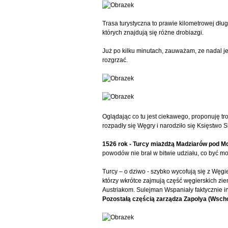
Trasa turystyczna to prawie kilometrowej dł
których znajdują się różne drobiazgi.
Już po kilku minutach, zauważam, ze nadal j
rozgrzać.
Oglądając co tu jest ciekawego, proponuję tr
rozpadły się Węgry i narodziło się Księstwo 
1526 rok - Turcy miażdżą Madziarów pod 
powodów nie brał w bitwie udziału, co być m
Turcy – o dziwo - szybko wycofują się z Węgi
którzy wkrótce zajmują część węgierskich zie
Austriakom. Sulejman Wspaniały faktycznie i
Pozostałą częścią zarządza Zapolya (Wscho