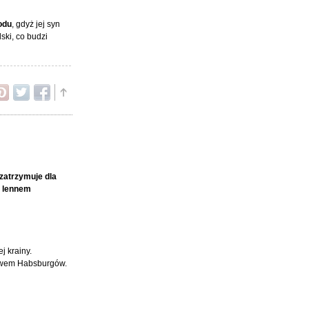
odu
, gdyż jej syn
ski, co budzi
zatrzymuje dla
ć lennem
j krainy.
stwem Habsburgów.