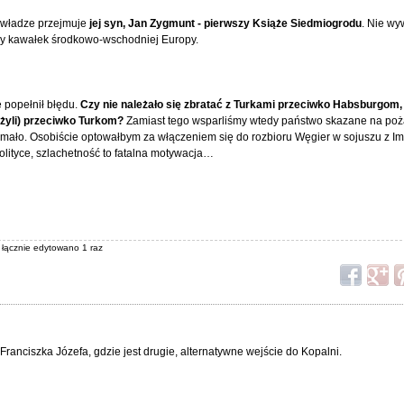
, władze przejmuje
jej syn, Jan Zygmunt - pierwszy Książe Siedmiogrodu
. Nie wy
pory kawałek środkowo-wschodniej Europy.
 popełnił błędu.
Czy nie należało się zbratać z Turkami przeciwko Habsburgom, 
ążyli) przeciwko Turkom?
Zamiast tego wsparliśmy wtedy państwo skazane na pożar
j mało. Osobiście optowałbym za włączeniem się do rozbioru Węgier w sojuszu z I
olityce, szlachetność to fatalna motywacja…
, łącznie edytowano 1 raz
Franciszka Józefa, gdzie jest drugie, alternatywne wejście do Kopalni.