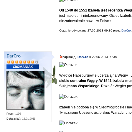
Od 1540 do 1551 Izabela jest regentką Węgi
jest małoletni i niekoronowany. Ojciec Izabel
niezadowolenie nawet w Polsce.
Ostatnio edytowano 27.06.2013 09:36 przez
DarCro
DarCro
napisał(a)
DarCro
» 22.06.2013 09:38
Wkrótce Habsburgowie uderzają na Węgry i
siebie centralne Węgry. W 1541 Izabela mus
Sulejmana Wspaniałego
. Rozbiór Węgier po
Izabeli nie podoba się w Siedmiogrodzie i na
Tymczasem Utiešenovic, biskup Waradynu, p
Posty:
1196
Dołączył(a):
12.01.2011