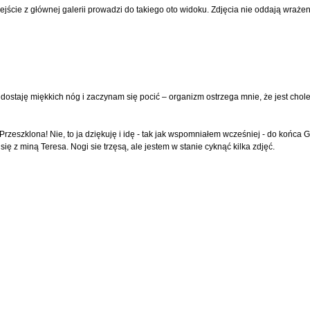
ie z głównej galerii prowadzi do takiego oto widoku. Zdjęcia nie oddają wrażen
 dostaję miękkich nóg i zaczynam się pocić – organizm ostrzega mnie, że jest chol
rzeszklona! Nie, to ja dziękuję i idę - tak jak wspomniałem wcześniej - do końca G
ię z miną Teresa. Nogi sie trzęsą, ale jestem w stanie cyknąć kilka zdjęć.