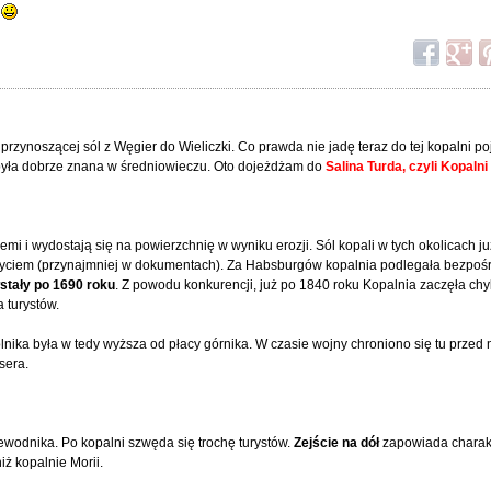
?
rzynoszącej sól z Węgier do Wieliczki. Co prawda nie jadę teraz do tej kopalni po
yła dobrze znana w średniowieczu. Oto dojeżdżam do
Salina Turda, czyli Kopalni
emi i wydostają się na powierzchnię w wyniku erozji. Sól kopali w tych okolicach j
byciem (przynajmniej w dokumentach). Za Habsburgów kopalnia podlegała bezpoś
stały po 1690 roku
. Z powodu konkurencji, już po 1840 roku Kopalnia zaczęła chy
 turystów.
ika była w tedy wyższa od płacy górnika. W czasie wojny chroniono się tu przed n
sera.
zewodnika. Po kopalni szwęda się trochę turystów.
Zejście na dół
zapowiada charakt
niż kopalnie Morii.