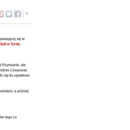
jawiającej się w
 Soli w Turda
.
uż Rzymianie, ale
rednio Cesarzowi.
lić się ku upadkowi
alotami, a później
er tego co