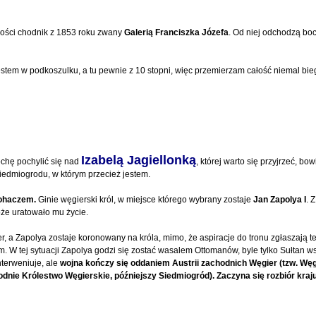
ugości chodnik z 1853 roku zwany
Galerią Franciszka Józefa
. Od niej odchodzą bo
estem w podkoszulku, a tu pewnie z 10 stopni, więc przemierzam całość niemal bie
Izabelą Jagiellonką
ochę pochylić się nad
, której warto się przyjrzeć, bo
Siedmiogrodu, w którym przecież jestem.
Mohaczem.
Ginie węgierski król, w miejsce którego wybrany zostaje
Jan Zapolya I
. 
oże uratowało mu życie.
er, a Zapolya zostaje koronowany na króla, mimo, że aspiracje do tronu zgłaszają 
m. W tej sytuacji Zapolya godzi się zostać wasalem Ottomanów, byle tylko Sułtan w
nterweniuje, ale
wojna kończy się oddaniem Austrii zachodnich Węgier (tzw. Węg
dnie Królestwo Węgierskie, późniejszy Siedmiogród). Zaczyna się rozbiór kraju