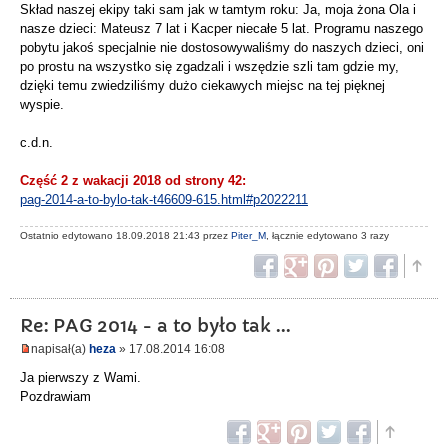
Skład naszej ekipy taki sam jak w tamtym roku: Ja, moja żona Ola i
nasze dzieci: Mateusz 7 lat i Kacper niecałe 5 lat. Programu naszego
pobytu jakoś specjalnie nie dostosowywaliśmy do naszych dzieci, oni
po prostu na wszystko się zgadzali i wszędzie szli tam gdzie my,
dzięki temu zwiedziliśmy dużo ciekawych miejsc na tej pięknej
wyspie.
c.d.n.
Część 2 z wakacji 2018 od strony 42:
pag-2014-a-to-bylo-tak-t46609-615.html#p2022211
Ostatnio edytowano 18.09.2018 21:43 przez
Piter_M
, łącznie edytowano 3 razy
Re: PAG 2014 - a to było tak ...
napisał(a)
heza
» 17.08.2014 16:08
Ja pierwszy z Wami.
Pozdrawiam