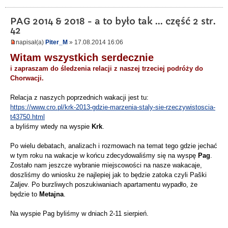
PAG 2014 & 2018 - a to było tak ... część 2 str.
42
napisał(a)
Piter_M
» 17.08.2014 16:06
Witam wszystkich serdecznie
i zapraszam do śledzenia relacji z naszej trzeciej podróży do
Chorwacji.
Relacja z naszych poprzednich wakacji jest tu:
https://www.cro.pl/krk-2013-gdzie-marzenia-staly-sie-rzeczywistoscia-
t43750.html
a byliśmy wtedy na wyspie
Krk
.
Po wielu debatach, analizach i rozmowach na temat tego gdzie jechać
w tym roku na wakacje w końcu zdecydowaliśmy się na wyspę
Pag
.
Zostało nam jeszcze wybranie miejscowości na nasze wakacaje,
doszliśmy do wniosku że najlepiej jak to będzie zatoka czyli Paški
Zaljev. Po burzliwych poszukiwaniach apartamentu wypadło, że
będzie to
Metajna
.
Na wyspie Pag byliśmy w dniach 2-11 sierpień.