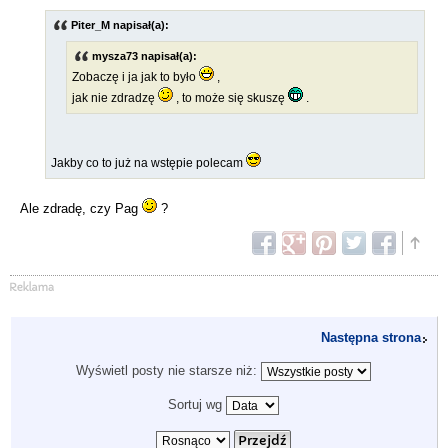
Piter_M napisał(a):
mysza73 napisał(a):
Zobaczę i ja jak to było
,
jak nie zdradzę
, to może się skuszę
.
Jakby co to już na wstępie polecam
Ale zdradę, czy Pag
?
Następna strona
Wyświetl posty nie starsze niż:
Sortuj wg