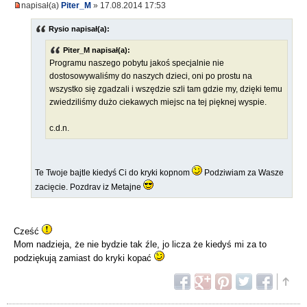
napisał(a)
Piter_M
» 17.08.2014 17:53
Rysio napisał(a):
Piter_M napisał(a):
Programu naszego pobytu jakoś specjalnie nie
dostosowywaliśmy do naszych dzieci, oni po prostu na
wszystko się zgadzali i wszędzie szli tam gdzie my, dzięki temu
zwiedziliśmy dużo ciekawych miejsc na tej pięknej wyspie.
c.d.n.
Te Twoje bajtle kiedyś Ci do kryki kopnom
Podziwiam za Wasze
zacięcie. Pozdrav iz Metajne
Cześć
Mom nadzieja, że nie bydzie tak źle, jo licza że kiedyś mi za to
podziękują zamiast do kryki kopać