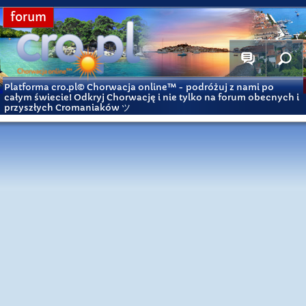
forum
Platforma cro.pl© Chorwacja online™
- podróżuj z nami po
całym świecie! Odkryj Chorwację i nie tylko na forum obecnych i
przyszłych Cromaniaków ツ