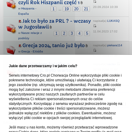
czyli Rok Hiszpanii część 1
20.09.2024 10:39
w
Hiszpania -
1
19
20
21
...
España
Jak to było za PRL ? - wczasy
napisał(a)
LUKASQ
w Jugosławii
11.04.2023 17:02
w
Nasze relacje z
1
2
3
4
5
podróży
Grecja 2024, tanio już było
napisał(a)
piekara114
w
Grecja - Ελλάδα
17.05.2024 11:30
Napisałem książkę o
napisał(a)
vaclav
Jakie dane przetwarzamy i w jakim celu?
Chorwacji. Było warto!
20.02.2024 11:42
+KONKURS!
Serwis internetowy Cro.pl Chorwacja Online wykorzystuje pliki cookie i
pokrewne technologie, które umożliwiają i ułatwiają Ci korzystanie z
w
Nasze relacje z podróży
jego zasobów (np. utrzymują sesję użytkownika). Ponadto, pliki cookie
mogą być założone i wraz z innymi metodami zbierania preferencji
wykorzystywane przez naszych zaufanych partnerów w celu
Forum Chorwacja Online - Cro.pl
wyświetlenia Ci reklam spersonalizowanych oraz do celów
statystycznych. Korzystając z serwisu wyrażasz jednocześnie zgodę na
Usuń ciasteczka
• Strefa czasowa: UTC + 1 (Polska - czas zimowy) [
DST
]
wykorzystanie plików cookie i treści spersonalizowane, możesz
jednakże wyłączyć niektóre z plików cookies. Ewentualnie, możesz
wyłączyć pliki cookie w opcjach swojej przeglądarki internetowej.
Jeśli masz u nas konto, możemy również przetwarzać wprowadzone