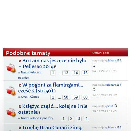
Podobne tematy
Ostatni post
Bo tam nas jeszcze nie było
napisał(a)
piekara114
– Peljesac 2014
04.01.2023 18:51
w
Nasze relacje z
1
13
14
15
...
podróży
W pogoni za flamingami…
napisał(a)
piekara114
część 2 (str.50)
14.03.2023 22:22
w
Cypr - Kýpros
1
58
59
60
...
Księżyc część.... kolejna i nie
napisał(a)
piotrf
ostatnia
20.02.2022 11:45
w
Nasze relacje z podróży
1
2
3
4
Trochę Gran Canarii zimą,
napisał(a)
piekara114