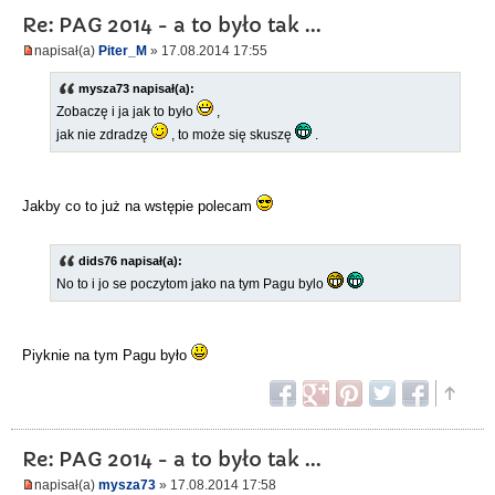
Re: PAG 2014 - a to było tak ...
napisał(a)
Piter_M
» 17.08.2014 17:55
mysza73 napisał(a):
Zobaczę i ja jak to było
,
jak nie zdradzę
, to może się skuszę
.
Jakby co to już na wstępie polecam
dids76 napisał(a):
No to i jo se poczytom jako na tym Pagu bylo
Piyknie na tym Pagu było
Re: PAG 2014 - a to było tak ...
napisał(a)
mysza73
» 17.08.2014 17:58