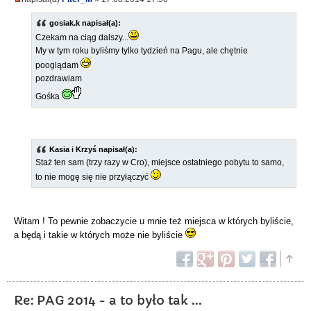
gosiak.k napisał(a):
Czekam na ciąg dalszy...
My w tym roku byliśmy tylko tydzień na Pagu, ale chętnie
pooglądam
pozdrawiam
Gośka
Kasia i Krzyś napisał(a):
Staż ten sam (trzy razy w Cro), miejsce ostatniego pobytu to samo,
to nie mogę się nie przyłączyć
Witam ! To pewnie zobaczycie u mnie też miejsca w których byliście,
a będą i takie w których może nie byliście
Re: PAG 2014 - a to było tak ...