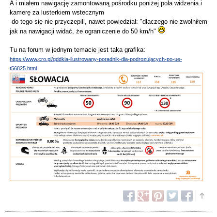
A i miałem nawigację zamontowaną pośrodku poniżej pola widzenia i
kamerę za lusterkiem wstecznym
-do tego się nie przyczepili, nawet powiedział: "dlaczego nie zwolniłem
jak na nawigacji widać, że ograniczenie do 50 km/h"
Tu na forum w jednym temacie jest taka grafika:
https://www.cro.pl/gddkia-ilustrowany-poradnik-dla-podrozujacych-po-ue-
t56825.html