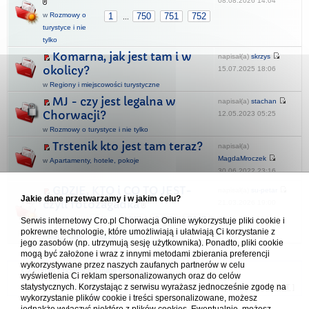
08.08.2026 14:04
w
Rozmowy o
1
750
751
752
...
turystyce i nie
tylko
Komarna, jak jest tam i w
napisał(a)
skrzys
okolicy?
15.07.2025 18:06
w
Regiony i miejscowości turystyczne
MJ - czy jest legalna w
napisał(a)
stachan
Chorwacji?
12.05.2023 05:25
w
Rozmowy o turystyce i nie tylko
Trstenik kto jest tam teraz?
napisał(a)
MagdaMroczek
w
Apartamenty, hotele, pokoje
30.06.2022 23:16
GDZIE, KTO i CO TO JEST-
napisał(a)
su-petar
Jakie dane przetwarzamy i w jakim celu?
czyli fotozagadka
21.03.2026 19:00
w
1
2440
2441
2442
Serwis internetowy Cro.pl Chorwacja Online wykorzystuje pliki cookie i
...
pokrewne technologie, które umożliwiają i ułatwiają Ci korzystanie z
FotoCroClub - dyskusja
jego zasobów (np. utrzymują sesję użytkownika). Ponadto, pliki cookie
mogą być założone i wraz z innymi metodami zbierania preferencji
wykorzystywane przez naszych zaufanych partnerów w celu
Forum Chorwacja Online - Cro.pl
wyświetlenia Ci reklam spersonalizowanych oraz do celów
statystycznych. Korzystając z serwisu wyrażasz jednocześnie zgodę na
Usuń ciasteczka
• Strefa czasowa: UTC + 1 (Polska - czas zimowy) [
DST
]
wykorzystanie plików cookie i treści spersonalizowane, możesz