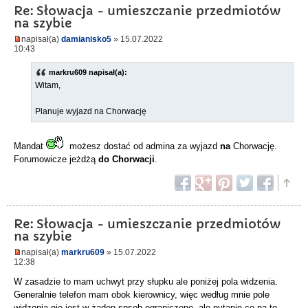
Re: Słowacja - umieszczanie przedmiotów
na szybie
napisał(a)
damianisko5
» 15.07.2022
10:43
markru609 napisał(a):
Witam,
Planuje wyjazd na Chorwację
Mandat
możesz dostać od admina za wyjazd
na
Chorwację.
Forumowicze jeżdżą
do Chorwacji
.
Re: Słowacja - umieszczanie przedmiotów
na szybie
napisał(a)
markru609
» 15.07.2022
12:38
W zasadzie to mam uchwyt przy słupku ale poniżej pola widzenia.
Generalnie telefon mam obok kierownicy, więc według mnie pole
widzenia nie jest w żaden spsob ograniczone, ale pytanie co na to