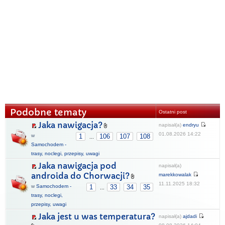
Podobne tematy
Ostatni post
Jaka nawigacja?
napisał(a)
endryu
01.08.2026 14:22
w
1
106
107
108
...
Samochodem -
trasy, noclegi, przepisy, uwagi
Jaka nawigacja pod
napisał(a)
androida do Chorwacji?
marekkowalak
11.11.2025 18:32
w
Samochodem -
1
33
34
35
...
trasy, noclegi,
przepisy, uwagi
Jaka jest u was temperatura?
napisał(a)
ajdadi