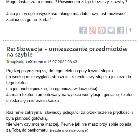
Mogę dostac za to mandat? Powinienem zdjąć te rzeczy z szyby?
Jaka jest w ogóle wysokość takiego mandatu i czy jest możliwość
zapłacenia go np. karta?
Re: Słowacja - umieszczanie przedmiotów
na szybie
napisał(a)
eXtreme
» 15.07.2022 08:43
Prędzej przyczepią się do tego telefonu przy lewym słupku
(to według mnie wygląda strasznie - szeroki lewy słupek i jeszcze do
tego telefon
i to jest niebezpieczne, bo ogranicza widoczności)
Ja mam telefon zamontowany na wylocie wentylacji - genialne, telefon
chłodzi się i nie przeszkadza.
Raz mnie zatrzymali słowaccy policjanci za przekroczenie prędkości i
była płatność gotówką.
Nie wiem czy można inaczej. Pewnie jak nie masz przy sobie pojadą
za Tobą do bankomatu.
(reszta w grafice poniżej)