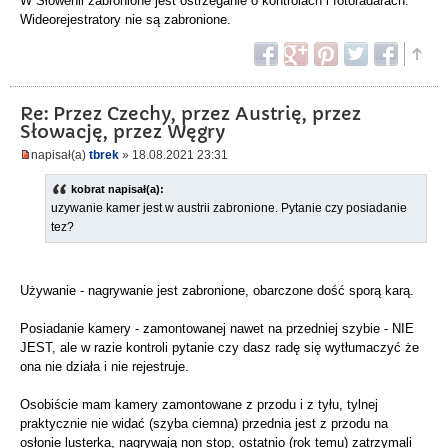
W Słowenii zabronione jest ostrzeganie o kontrolach i fotoradarach.
Wideorejestratory nie są zabronione.
Re: Przez Czechy, przez Austrię, przez
Słowację, przez Węgry
napisał(a)
tbrek
» 18.08.2021 23:31
kobrat napisał(a):
uzywanie kamer jest w austrii zabronione. Pytanie czy posiadanie
tez?
Używanie - nagrywanie jest zabronione, obarczone dość sporą karą.
Posiadanie kamery - zamontowanej nawet na przedniej szybie - NIE
JEST, ale w razie kontroli pytanie czy dasz radę się wytłumaczyć że
ona nie działa i nie rejestruje.
Osobiście mam kamery zamontowane z przodu i z tyłu, tylnej
praktycznie nie widać (szyba ciemna) przednia jest z przodu na
osłonie lusterka, nagrywają non stop, ostatnio (rok temu) zatrzymali