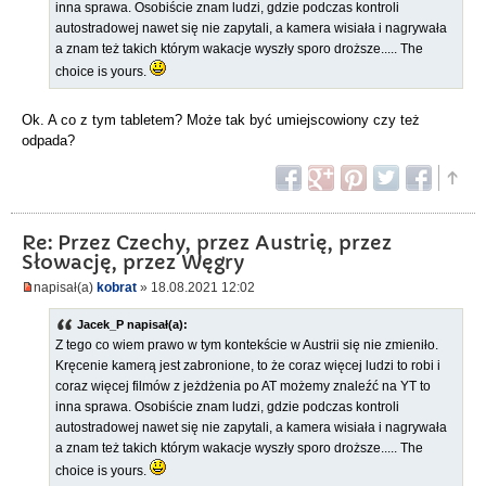
inna sprawa. Osobiście znam ludzi, gdzie podczas kontroli
autostradowej nawet się nie zapytali, a kamera wisiała i nagrywała
a znam też takich którym wakacje wyszły sporo droższe..... The
choice is yours.
Ok. A co z tym tabletem? Może tak być umiejscowiony czy też
odpada?
Re: Przez Czechy, przez Austrię, przez
Słowację, przez Węgry
napisał(a)
kobrat
» 18.08.2021 12:02
Jacek_P napisał(a):
Z tego co wiem prawo w tym kontekście w Austrii się nie zmieniło.
Kręcenie kamerą jest zabronione, to że coraz więcej ludzi to robi i
coraz więcej filmów z jeżdżenia po AT możemy znaleźć na YT to
inna sprawa. Osobiście znam ludzi, gdzie podczas kontroli
autostradowej nawet się nie zapytali, a kamera wisiała i nagrywała
a znam też takich którym wakacje wyszły sporo droższe..... The
choice is yours.