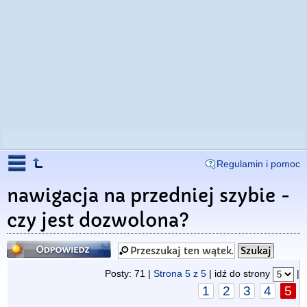
Regulamin i pomoc
nawigacja na przedniej szybie -
czy jest dozwolona?
Odpowiedz
Posty: 71 |
Strona
5
z
5
| idź do strony
|
1
2
3
4
5