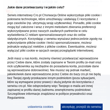
Ile kosztuje urlop w
napisał(a)
piotrulex
Chorwacji - dyskusja i
07.07.2026 09:16
Jakie dane przetwarzamy i w jakim celu?
komentarze
Serwis internetowy Cro.pl Chorwacja Online wykorzystuje pliki cookie i
w
Wakacje
1
957
958
959
...
pokrewne technologie, które umożliwiają i ułatwiają Ci korzystanie z
2026
jego zasobów (np. utrzymują sesję użytkownika). Ponadto, pliki cookie
mogą być założone i wraz z innymi metodami zbierania preferencji
wykorzystywane przez naszych zaufanych partnerów w celu
Forum Chorwacja Online - Cro.pl
wyświetlenia Ci reklam spersonalizowanych oraz do celów
statystycznych. Korzystając z serwisu wyrażasz jednocześnie zgodę na
Usuń ciasteczka
• Strefa czasowa: UTC + 1 (Polska - czas zimowy) [
DST
]
wykorzystanie plików cookie i treści spersonalizowane, możesz
jednakże wyłączyć niektóre z plików cookies. Ewentualnie, możesz
wyłączyć pliki cookie w opcjach swojej przeglądarki internetowej.
Jeśli masz u nas konto, możemy również przetwarzać wprowadzone
przez Ciebie dane, które zostały zapisane w Twoim profilu (e-mail oraz
nick użytkownika są niezbędne do posiadania konta, pozostałe dane
są wprowadzane dobrowolnie). Nie musisz się jednak martwić,
jakiekolwiek dane wprowadzone przez Ciebie do bazy cro.pl nie będą
bez Twojej zgody przekazane innym podmiotom (poza sytuacjami,
które są wymagane przez prawo) i służą jedynie do korzystania z
[
reklama
] [
kontakt
]
serwisu cro.pl. Nie odsprzedamy więc Twojego e-maila ani innej
Platforma cro.pl© Chorwacja online™ wykorzystuje cookies do prawidłowego działania, te pliki
gromadzą na Twoim komputerze dane ułatwiające korzystanie z serwisu; więcej informacji w
zapisanej w profilu danej żadnemu zewnętrznemu podmiotowi.
polityce prywatności
.
Szczegółowe informacje znajdziesz w
polityce prywatności
oraz
Redakcja platformy cro.pl© Chorwacja online™ nie odpowiada za treści zamieszczone przez
Regulaminie.
użytkowników. Korzystanie z serwisu oznacza akceptację regulaminu. Serwis ma charakter
wyłącznie informacyjny. Cro.pl© nie reprezentuje interesów żadnego biura podróży, nie zajmuje
się organizacją imprez turystycznych oraz nie odpowiada za treść zamieszczonych reklam.
ustawienia cookies
akceptuję, przejdź do serwisu