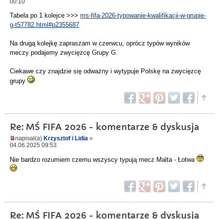
00:10
Tabela po 1 kolejce >>>
ms-fifa-2026-typowanie-kwalifikacji-w-grupie-
g-t57782.html#p2355687
Na drugą kolejkę zapraszam w czerwcu, oprócz typów wyników
meczy podajemy zwycięzcę Grupy G.
Ciekawe czy znajdzie się odważny i wytypuje Polskę na zwycięzcę
grupy
Re: MŚ FIFA 2026 - komentarze & dyskusja
napisał(a)
Krzysztof i Lidia
»
04.06.2025 09:53
Nie bardzo rozumiem czemu wszyscy typują mecz Malta - Łotwa
Re: MŚ FIFA 2026 - komentarze & dyskusja