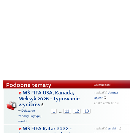
Podobne tematy
Ostatni post
MŚ FIFA USA, Kanada,
napisał(a)
Janusz
Meksyk 2026 - typowanie
Bajcer
20.07.2026 18:14
wyników
w
Dołącz do
1
11
12
13
...
zabawy i wytypuj
wyniki
MŚ FIFA Katar 2022 -
napisał(a)
anakin