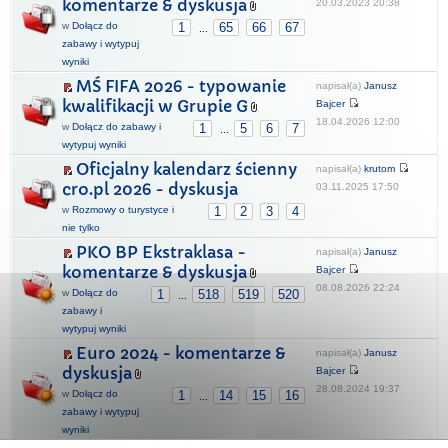
komentarze & dyskusja
20.03.2023 20:38
w
Dołącz do
1
65
66
67
...
zabawy i wytypuj
wyniki
MŚ FIFA 2026 - typowanie
napisał(a)
Janusz
kwalifikacji w Grupie G
Bajcer
18.04.2026 12:00
w
Dołącz do zabawy i
1
5
6
7
...
wytypuj wyniki
Oficjalny kalendarz ścienny
napisał(a)
krutom
cro.pl 2026 - dyskusja
03.11.2025 17:50
w
Rozmowy o turystyce i
1
2
3
4
nie tylko
PKO BP Ekstraklasa -
napisał(a)
Janusz
komentarze & dyskusja
Bajcer
08.08.2026 22:24
w
Dołącz do
1
518
519
520
...
zabawy i
wytypuj wyniki
Euro 2024 - komentarze &
napisał(a)
Janusz
dyskusja
Bajcer
28.08.2024 19:37
w
Dołącz do
1
14
15
16
...
zabawy i wytypuj
wyniki