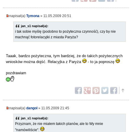
napisał(a)
Tymona
» 11.05.2009 20:51
jan_s1 napisał(a):
i tak sobie myślę (podobno to pożyteczna czynność), czy by nie
machnąć fotorelacyjki z miasta Paryża?
Taaak, bardzo pożyteczna, tym bardziej, że do takich pożytecznych
wniosków można dojść. Relacyjka z Paryża
- to ja poproszę
pozdrawiam
napisał(a)
dangol
» 11.05.2009 21:45
jan_s1 napisał(a):
Przyznam, że nie miałem takich planów, ale to Wy mnie
"namówiliście".