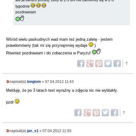
ale ja bardzo proszę, żeby te 2-3 dni nie zamieniły się w 2-3
tygodnie
pozdrawiam
Wśród wielu paskudnych wad mam też jedną zaletę - jestem
prawdomówny (tak mi się przynajmniej wydaje
)
Również pozdrawiam i do zobaczenia w Paryżu!
napisał(a)
longtom
» 07.04.2012 11:43
Melduję, że po 3 latach text wyraźny a zdjęcia nic nie wyblakły.
pzdr
napisał(a)
jan_s1
» 07.04.2012 11:50