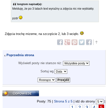
longtom napisał(a):
Melduję, że po 3 latach text wyraźny a zdjęcia nic nie wyblakły.
pzdr
Zdjęcia trochę mizerne, na szczęście 2, lub 3 wcięło.
Poprzednia strona
Wyświetl posty nie starsze niż:
Sortuj wg
Odpowiedz
Posty: 75 |
Strona
5
z
5
| idź do strony
|
1
2
3
4
5