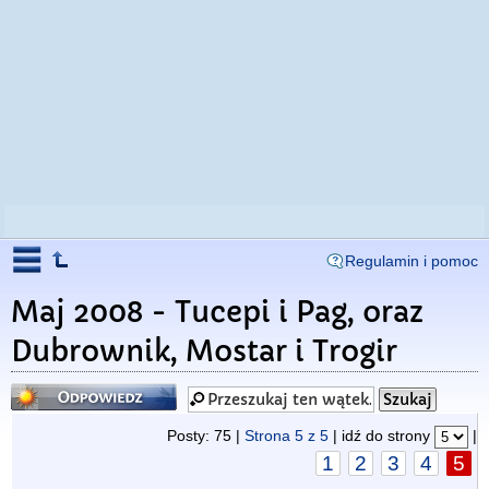
Regulamin i pomoc
Maj 2008 - Tucepi i Pag, oraz
Dubrownik, Mostar i Trogir
Odpowiedz
Posty: 75 |
Strona
5
z
5
| idź do strony
|
1
2
3
4
5