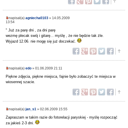
napisał(a)
agniecha0103
» 14.05.2009
13:54
" Już za parę dni , za dni parę
wezmę plecak swój i gitarę... myślę , że nie będzie tak żle.
Wyjazd 12.06. nie mogę się już doczekać.
napisał(a)
edo
» 01.06.2009 21:11
Piękne zdjęcia, piękne miejsca, fajnie było zobaczyć te miejsca w
wiosennej szacie.
napisał(a)
jan_s1
» 02.06.2009 15:55
Zapraszam w takim razie do fotorelacji paryskiej - myślę rozpocząć
za jakieś 2-3 dni.