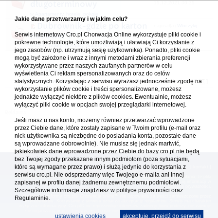
długoterminowy
15.12.2021 09:35
w
Apartamenty, hotele, pokoje
Jakie dane przetwarzamy i w jakim celu?
Dubrownik-gdzie po karton
napisał(a)
Wloczykij
Serwis internetowy Cro.pl Chorwacja Online wykorzystuje pliki cookie i
na rower ?
pokrewne technologie, które umożliwiają i ułatwiają Ci korzystanie z
03.07.2022 14:45
w
Ceny, usługi, przepisy, porady różne
jego zasobów (np. utrzymują sesję użytkownika). Ponadto, pliki cookie
mogą być założone i wraz z innymi metodami zbierania preferencji
wykorzystywane przez naszych zaufanych partnerów w celu
Forum Chorwacja Online - Cro.pl
wyświetlenia Ci reklam spersonalizowanych oraz do celów
statystycznych. Korzystając z serwisu wyrażasz jednocześnie zgodę na
Usuń ciasteczka
• Strefa czasowa: UTC + 1 (Polska - czas zimowy) [
DST
]
wykorzystanie plików cookie i treści spersonalizowane, możesz
jednakże wyłączyć niektóre z plików cookies. Ewentualnie, możesz
wyłączyć pliki cookie w opcjach swojej przeglądarki internetowej.
Jeśli masz u nas konto, możemy również przetwarzać wprowadzone
przez Ciebie dane, które zostały zapisane w Twoim profilu (e-mail oraz
nick użytkownika są niezbędne do posiadania konta, pozostałe dane
są wprowadzane dobrowolnie). Nie musisz się jednak martwić,
jakiekolwiek dane wprowadzone przez Ciebie do bazy cro.pl nie będą
bez Twojej zgody przekazane innym podmiotom (poza sytuacjami,
które są wymagane przez prawo) i służą jedynie do korzystania z
[
reklama
] [
kontakt
]
serwisu cro.pl. Nie odsprzedamy więc Twojego e-maila ani innej
Platforma cro.pl© Chorwacja online™ wykorzystuje cookies do prawidłowego działania, te pliki
zapisanej w profilu danej żadnemu zewnętrznemu podmiotowi.
gromadzą na Twoim komputerze dane ułatwiające korzystanie z serwisu; więcej informacji w
polityce prywatności
.
Szczegółowe informacje znajdziesz w
polityce prywatności
oraz
Redakcja platformy cro.pl© Chorwacja online™ nie odpowiada za treści zamieszczone przez
Regulaminie.
użytkowników. Korzystanie z serwisu oznacza akceptację regulaminu. Serwis ma charakter
wyłącznie informacyjny. Cro.pl© nie reprezentuje interesów żadnego biura podróży, nie zajmuje
się organizacją imprez turystycznych oraz nie odpowiada za treść zamieszczonych reklam.
ustawienia cookies
akceptuję, przejdź do serwisu