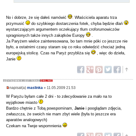
No i dobrze, że się dałeś namówić
. Właściciela aparatu trza
przymusić
do szybkiego dostarczenia fotek, chyba będzie dlań
wystarczającym argumentem oczekujący tłum croforumowiczów
spragnionych także innych zakątków Europy
.
Ja Paryżem wielce zainteresowana, bo tam mnie póki co jeszcze nie
było, a ostatnimi czasy staram się co roku odwiedzić chociaż jedną
europejską stolicę. Czas na Paryż przybliża się
, więc do dzieła,
Janie
napisał(a)
maslinka
» 11.05.2009 21:53
W Paryżu byłam całe 2 dni - to zdecydowanie za mało na to
wyjątkowe miasto
Bardzo chętnie z Tobą powspominam,
Janie
i pooglądam zdjęcia,
zwłaszcza, że swoich nie mam zbyt wiele (była to jeszcze era
aparatów analogowych)
Czekam na Twoje wspomnienia