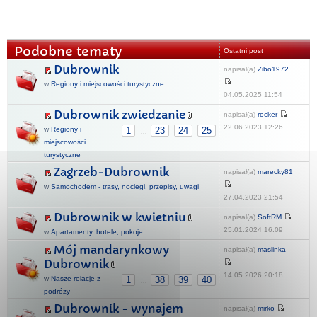
Podobne tematy
Ostatni post
Dubrownik
napisał(a)
Zibo1972
w
Regiony i miejscowości turystyczne
04.05.2025 11:54
Dubrownik zwiedzanie
napisał(a)
rocker
22.06.2023 12:26
w
Regiony i
1
23
24
25
...
miejscowości
turystyczne
Zagrzeb-Dubrownik
napisał(a)
marecky81
w
Samochodem - trasy, noclegi, przepisy, uwagi
27.04.2023 21:54
Dubrownik w kwietniu
napisał(a)
SoftRM
25.01.2024 16:09
w
Apartamenty, hotele, pokoje
Mój mandarynkowy
napisał(a)
maslinka
Dubrownik
14.05.2026 20:18
w
Nasze relacje z
1
38
39
40
...
podróży
Dubrownik - wynajem
napisał(a)
mirko