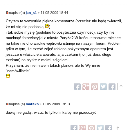
napisał(a)
jan_s1
» 11.05.2009 18:44
Czytam te wszystkie piękne komentarze (przecież nie będę twierdził,
że mi się nie podobają
)
i tak sobie myślę (podobno to pożyteczna czynność), czy by nie
machnąć fotorelacyjki z miasta Paryża? W końcu stosowne miejsce
na takie nie chorwackie wędrówki istnieje na naszym forum. Problem
tylko w tym, że część zdjęć robiona pożyczonym aparatem jest
jeszcze u właściciela aparatu, a ja czekam (no, już dość długo
czekam) na płytkę z moimi zdjęciami.
Przyznam, że nie miałem takich planów, ale to Wy mnie
"namówiliście".
napisał(a)
marekb
» 11.05.2009 19:13
dawaj nie gadaj, wrzuć tu tylko linka by nie przeoczyć