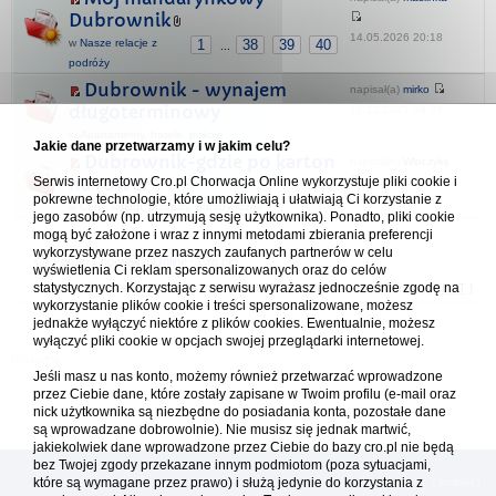
Dubrownik
14.05.2026 20:18
w
Nasze relacje z
1
38
39
40
...
podróży
Dubrownik - wynajem
napisał(a)
mirko
długoterminowy
15.12.2021 09:35
w
Apartamenty, hotele, pokoje
Jakie dane przetwarzamy i w jakim celu?
Dubrownik-gdzie po karton
napisał(a)
Wloczykij
na rower ?
Serwis internetowy Cro.pl Chorwacja Online wykorzystuje pliki cookie i
pokrewne technologie, które umożliwiają i ułatwiają Ci korzystanie z
03.07.2022 14:45
w
Ceny, usługi, przepisy, porady różne
jego zasobów (np. utrzymują sesję użytkownika). Ponadto, pliki cookie
mogą być założone i wraz z innymi metodami zbierania preferencji
wykorzystywane przez naszych zaufanych partnerów w celu
Forum Chorwacja Online - Cro.pl
wyświetlenia Ci reklam spersonalizowanych oraz do celów
statystycznych. Korzystając z serwisu wyrażasz jednocześnie zgodę na
Usuń ciasteczka
• Strefa czasowa: UTC + 1 (Polska - czas zimowy) [
DST
]
wykorzystanie plików cookie i treści spersonalizowane, możesz
jednakże wyłączyć niektóre z plików cookies. Ewentualnie, możesz
wyłączyć pliki cookie w opcjach swojej przeglądarki internetowej.
Jeśli masz u nas konto, możemy również przetwarzać wprowadzone
przez Ciebie dane, które zostały zapisane w Twoim profilu (e-mail oraz
nick użytkownika są niezbędne do posiadania konta, pozostałe dane
są wprowadzane dobrowolnie). Nie musisz się jednak martwić,
jakiekolwiek dane wprowadzone przez Ciebie do bazy cro.pl nie będą
bez Twojej zgody przekazane innym podmiotom (poza sytuacjami,
które są wymagane przez prawo) i służą jedynie do korzystania z
[
reklama
] [
kontakt
]