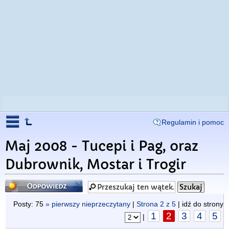
Regulamin i pomoc
Maj 2008 - Tucepi i Pag, oraz
Dubrownik, Mostar i Trogir
Odpowiedz
Posty: 75
» pierwszy nieprzeczytany
|
Strona
2
z
5
| idź do strony
1
2
3
4
5
|