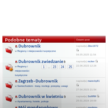
Podobne tematy
Ostatni post
Dubrownik
napisał(a)
Zibo1972
w
Regiony i miejscowości turystyczne
04.05.2025 11:54
Dubrownik zwiedzanie
napisał(a)
rocker
22.06.2023 12:26
w
Regiony i
1
23
24
25
...
miejscowości
turystyczne
Zagrzeb-Dubrownik
napisał(a)
marecky81
w
Samochodem - trasy, noclegi, przepisy, uwagi
27.04.2023 21:54
Dubrownik w kwietniu
napisał(a)
SoftRM
25.01.2024 16:09
w
Apartamenty, hotele, pokoje
Mój mandarynkowy
napisał(a)
maslinka