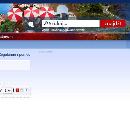
wyszukiwanie zaawansowane
niaków ツ
Regulamin i pomoc
ny
|
1
2
3