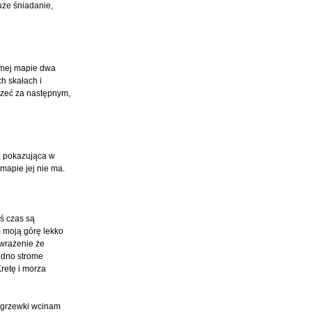
uże śniadanie,
samej mapie dwa
h skałach i
jrzeć za następnym,
, pokazująca w
mapie jej nie ma.
ś czas są
m moją górę lekko
 wrażenie że
jedno strome
Kretę i morza
ozgrzewki wcinam