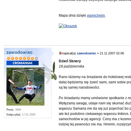
Mapa dnia dzięki
viamichelin
.
zawodowiec
napisał(a)
zawodowiec
» 21.11.2007 02:06
Dzień Sknery
18 października
Rano idziemy na śniadanie do hotelowej resta
dalej będziemy się żywić sami, sami sobie p
są tej samej narodowości.
Po śniadaniu mamy umówione spotkanie z rez
Wytężamy uwagę, udaje nam się skumać dużo 
wąwozu Samaria nie da się już pojechać bo p
Posty:
3464
ale też podobno ciekawego wąwozu Imbros. 
Dołączył(a):
17.01.2005
samochodów w jej agencji. Ceny ma z kosmos
indziej tej pewności nie ma. Hmmm, rozejrzy