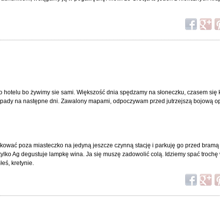
 do hotelu bo żywimy sie sami. Większość dnia spędzamy na słoneczku, czasem się
 wypady na następne dni. Zawalony mapami, odpoczywam przed jutrzejszą bojową op
nkować poza miasteczko na jedyną jeszcze czynną stację i parkuję go przed bram
lko Ag degustuje lampkę wina. Ja się muszę zadowolić colą. Idziemy spać trochę w
eś, kretynie.