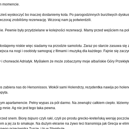
ym momencie.
zieś wyskoczyć bo inaczej dostaniemy kota. Po parogodzinnych burzliwych dyskus
czoraj zrobiliśmy rezerwację. Wczoraj nam ją potwierdzili.
ie. Pewnie były przydzielane w kolejności rezerwacji. Mamy przed wejściem na po
stajemy niskie więc siadamy na przodzie samolotu. Zaraz po starcie zasuwa się z
ejsca na nogi i osobisty samograj z filmami i muzyką dla każdego. Fajnie się zaczy
lpy i chorwacki Adriatyk. Myślałem że może zobaczymy moje albańskie Góry Przeklę
us zabiera nas do Hersonissos. Wokół sami Holendrzy, rezydentka nawija po hole
opyta.
zym apartamencie. Pełny wypas za pół darmo. Na zewnątrz całkiem ciepło. Idziem
g mnie. Ag nie jest tego taka pewna.
przed snem. Biorę
tsipuro
czyli
raki
, czyli po prostu grecko-kreteńską wersję poczciwe
łem a jej za to smakuje. Na dużym ekranie na żywo leci transmisja jak Grecja w eli
ego przeciwnika Turcję, i to w Stambule.