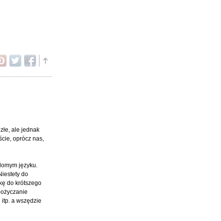
złe, ale jednak
cie, oprócz nas,
adomym języku.
Niestety do
kę do krótszego
pożyczanie
itp. a wszędzie