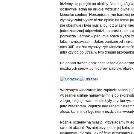
Idziemy się przejść po okolicy. Niedługo Ag 
dosłownie jedna na drugiej wzdłuż głównej ul
kierunku centrum Hersonissos tym bardziej 
wypożyczalni słyszę różne opinie na temat ja
nie obejmuje i bym musiał bulić z własnej kie
jednoznacznej odpowiedzi, po prostu takie s
podwozia. Jednak w paru miejscach słyszę że j
takich wypożyczalni. Jakoś bardziej od innyc
atos 30E, można wypożyczyć wieczór wcześni
jutra czy od pojutrza, w tym drugim przypadku
Po ponad dwóch godzinach łażenia dołączam d
możliwych serów, pomidorów, papryki, oliwek, 
Wczesnym wieczorem idę zapłacić zaliczkę. Gd
wcześniej usilnie namawiał mnie do skorzysta
z tego, jak jego warunki nie były zbyt korzys
jutro wieczorem. Pojutrze nad ranem ruszam
atosa, którym już będziemy jeździć na wypad
Później idziemy na miasto. Przysiadamy w jed
swojski akcent. Później przychodzi jej koleża
dokładniej - Serbia. Jak później przychodzi