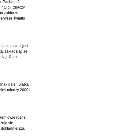
ć. Pachnes? -
intuicji, znaczy
 go zabierze
pierwsze światło
a, miejscami jest
ą, zakładając że
wadzę dżipa
nak dalej. Siatka
zieś między 2000 i
iłem dwie różne
żnią się
 dokładniejsza.