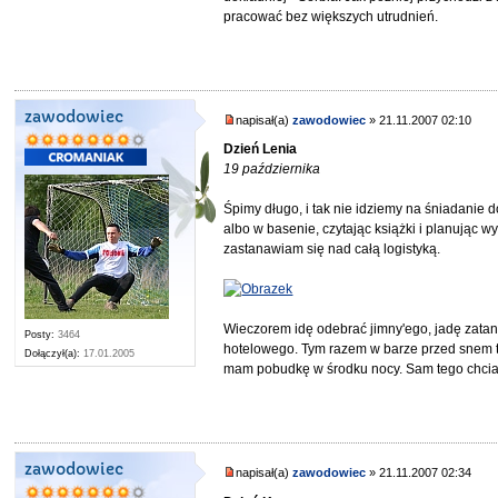
pracować bez większych utrudnień.
zawodowiec
napisał(a)
zawodowiec
» 21.11.2007 02:10
Dzień Lenia
19 października
Śpimy długo, i tak nie idziemy na śniadanie
albo w basenie, czytając książki i planując
zastanawiam się nad całą logistyką.
Wieczorem idę odebrać jimny'ego, jadę zata
Posty:
3464
hotelowego. Tym razem w barze przed snem ty
Dołączył(a):
17.01.2005
mam pobudkę w środku nocy. Sam tego chciał
zawodowiec
napisał(a)
zawodowiec
» 21.11.2007 02:34