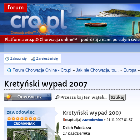
forum
Platforma cro.pl© Chorwacja online™
- podróżuj z nami po całym świe
Zaloguj się
Zarejestruj się
Forum Chorwacja Online - Cro.pl
»
Jak nie Chorwacja, to...
»
Europa
»
Kretyński wypad 2007
Odpowiedz
zawodowiec
Kretyński wypad 2007
napisał(a)
zawodowiec
» 21.11.2007 01:57
Dzień Fuksiarza
17 października