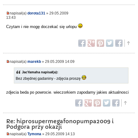
napisał(a)
dorota131
» 29.05.2009
13:43
Czytam i nie mogę doczekać się urlopu
napisał(a)
marekb
» 29.05.2009 14:09
JacYamaha napisał(a):
Bez zbędnej gadaniny - zdjęcia proszę
zdjecia beda po powrocie. wieczorkiem zapodamy jakies aktualnosci
Re: hiprosupermegafonopumpa2009 i
Podgora przy okazji
napisał(a)
Tymona
» 29.05.2009 14:13