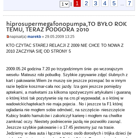
1
2
3
4
5
7
|
...
hiprosupermegafonopumpa,TO BYŁO ROK
TEMU, TERAZ PODGORA 2010
napisał(a)
marekb
» 29.05.2009 13:25
KTO CZYTAC STAREJ RELACJI Z 2009 NIE CHCE TO NOWA Z
2010 ZACZYNA SIĘ OD STRONY 5
2009.05.24 godzina 7.20 po trzygodzinnym śnie -po wczorajszym
weselu- Mateusz robi pobudkę. Szybkie zgrywanie zdjęć ślubnych z
kart i pakowanie.Wiem że muszę sie jeszcze przespać bo w innym
razie będzie koszmar-cała noc jazdy. Iza goni jeszcze pomiędzy
aptekami, a marketami za kilkoma spożywczymi artykułami i guaraną
o której ktoś tak pozytywnie się na cro.pl wypowadał, a o której w
wadowickichaptekach nie maja pojecia . No i jeszcze ta F1 której
ogladania nie mogłem sobie odmówić, na szczęście- nieszczęście
Kubicy brakło hamulców i zakończył karierę i mogłem na chwilke
zamknać oczy. Niestety podniecenie jazdą nie pozwoliło zasnąć.
Jeszcze szybkie pakowanie i o 17.45 jestesmy juz na trasie.
Jedziemy w dwa auta i łącznie szesc osób dorosłych i trójka dzieci (w