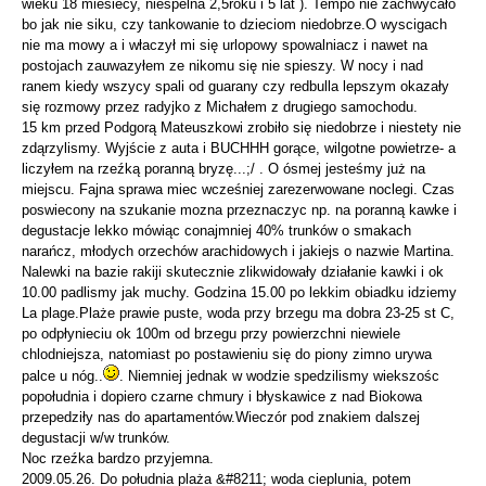
wieku 18 miesiecy, niespelna 2,5roku i 5 lat ). Tempo nie zachwycało
bo jak nie siku, czy tankowanie to dzieciom niedobrze.O wyscigach
nie ma mowy a i właczył mi się urlopowy spowalniacz i nawet na
postojach zauwazyłem ze nikomu się nie spieszy. W nocy i nad
ranem kiedy wszycy spali od guarany czy redbulla lepszym okazały
się rozmowy przez radyjko z Michałem z drugiego samochodu.
15 km przed Podgorą Mateuszkowi zrobiło się niedobrze i niestety nie
zdąrzylismy. Wyjście z auta i BUCHHH gorące, wilgotne powietrze- a
liczyłem na rzeźką poranną bryzę...;/ . O ósmej jesteśmy już na
miejscu. Fajna sprawa miec wcześniej zarezerwowane noclegi. Czas
poswiecony na szukanie mozna przeznaczyc np. na poranną kawke i
degustacje lekko mówiąc conajmniej 40% trunków o smakach
narańcz, młodych orzechów arachidowych i jakiejs o nazwie Martina.
Nalewki na bazie rakiji skutecznie zlikwidowały działanie kawki i ok
10.00 padlismy jak muchy. Godzina 15.00 po lekkim obiadku idziemy
La plage.Plaże prawie puste, woda przy brzegu ma dobra 23-25 st C,
po odpłynieciu ok 100m od brzegu przy powierzchni niewiele
chlodniejsza, natomiast po postawieniu się do piony zimno urywa
palce u nóg..
. Niemniej jednak w wodzie spedzilismy wiekszośc
popołudnia i dopiero czarne chmury i błyskawice z nad Biokowa
przepedziły nas do apartamentów.Wieczór pod znakiem dalszej
degustacji w/w trunków.
Noc rzeźka bardzo przyjemna.
2009.05.26. Do południa plaża &#8211; woda cieplunia, potem