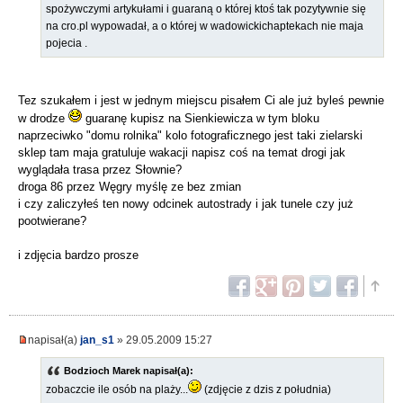
spożywczymi artykułami i guaraną o której ktoś tak pozytywnie się
na cro.pl wypowadał, a o której w wadowickichaptekach nie maja
pojecia .
Tez szukałem i jest w jednym miejscu pisałem Ci ale już byleś pewnie
w drodze
guaranę kupisz na Sienkiewicza w tym bloku
naprzeciwko "domu rolnika" kolo fotograficznego jest taki zielarski
sklep tam maja gratuluje wakacji napisz coś na temat drogi jak
wyglądała trasa przez Słownie?
droga 86 przez Węgry myślę ze bez zmian
i czy zaliczyłeś ten nowy odcinek autostrady i jak tunele czy już
pootwierane?
i zdjęcia bardzo prosze
napisał(a)
jan_s1
» 29.05.2009 15:27
Bodzioch Marek napisał(a):
zobaczcie ile osób na plaży...
(zdjęcie z dzis z południa)