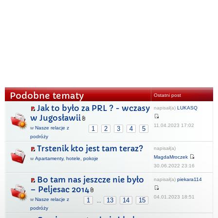
Podobne tematy
Ostatni post
Jak to było za PRL ? - wczasy
napisał(a)
LUKASQ
w Jugosławii
11.04.2023 17:02
w
Nasze relacje z
1
2
3
4
5
podróży
Trstenik kto jest tam teraz?
napisał(a)
MagdaMroczek
w
Apartamenty, hotele, pokoje
30.06.2022 23:16
Bo tam nas jeszcze nie było
napisał(a)
piekara114
– Peljesac 2014
04.01.2023 18:51
w
Nasze relacje z
1
13
14
15
...
podróży