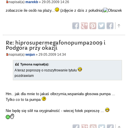
napisał(a)
marekb
» 29.05.2009 14:26
zobaczcie ile osób na plaży...
(zdjęcie z dzis z południa)
Re: hiprosupermegafonopumpa2009 i
Podgora przy okazji
napisał(a)
wojan
» 29.05.2009 14:34
Tymona napisał(a):
A teraz poproszę o rozszyfrowanie tytułu
pozdrawiam
Hm.. jak dla mnie to jakaś olbrzymia,wspaniała głosowa pumpa ...
Tylko co to ta pumpa
Nie będę się silił na oryginalność - wiecej fotek poproszę ...