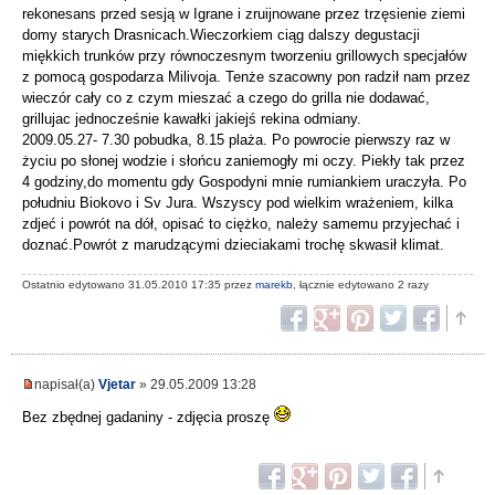
rekonesans przed sesją w Igrane i zruijnowane przez trzęsienie ziemi
domy starych Drasnicach.Wieczorkiem ciąg dalszy degustacji
miękkich trunków przy równoczesnym tworzeniu grillowych specjałów
z pomocą gospodarza Milivoja. Tenże szacowny pon radził nam przez
wieczór cały co z czym mieszać a czego do grilla nie dodawać,
grillujac jednocześnie kawałki jakiejś rekina odmiany.
2009.05.27- 7.30 pobudka, 8.15 plaża. Po powrocie pierwszy raz w
życiu po słonej wodzie i słońcu zaniemogły mi oczy. Piekły tak przez
4 godziny,do momentu gdy Gospodyni mnie rumiankiem uraczyła. Po
południu Biokovo i Sv Jura. Wszyscy pod wielkim wrażeniem, kilka
zdjeć i powrót na dół, opisać to ciężko, należy samemu przyjechać i
doznać.Powrót z marudzącymi dzieciakami trochę skwasił klimat.
Ostatnio edytowano 31.05.2010 17:35 przez
marekb
, łącznie edytowano 2 razy
napisał(a)
Vjetar
» 29.05.2009 13:28
Bez zbędnej gadaniny - zdjęcia proszę