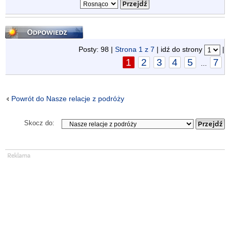
Odpowiedz
Posty: 98 |
Strona
1
z
7
| idź do strony
|
1
2
3
4
5
7
...
Powrót do Nasze relacje z podróży
Skocz do: