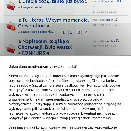
Grecja 2024, tanio już było
napisał(a)
piekara114
w
Grecja - Ελλάδα
17.05.2024 11:30
Tu i teraz. W tym momencie.
napisał(a)
piotrf
Cres online.
10.07.2022 18:24
w
Nasze relacje z podróży
1
2
3
4
Napisałem książkę o
napisał(a)
vaclav
Chorwacji. Było warto!
20.02.2024 11:42
+KONKURS!
w
Nasze relacje z podróży
Podgora
napisał(a)
Dżejan
Jakie dane przetwarzamy i w jakim celu?
19.07.2025 23:25
w
Regiony i
1
15
16
17
...
Serwis internetowy Cro.pl Chorwacja Online wykorzystuje pliki cookie i
miejscowości
pokrewne technologie, które umożliwiają i ułatwiają Ci korzystanie z
turystyczne
jego zasobów (np. utrzymują sesję użytkownika). Ponadto, pliki cookie
mogą być założone i wraz z innymi metodami zbierania preferencji
wykorzystywane przez naszych zaufanych partnerów w celu
Forum Chorwacja Online - Cro.pl
wyświetlenia Ci reklam spersonalizowanych oraz do celów
statystycznych. Korzystając z serwisu wyrażasz jednocześnie zgodę na
Usuń ciasteczka
• Strefa czasowa: UTC + 1 (Polska - czas zimowy) [
DST
]
wykorzystanie plików cookie i treści spersonalizowane, możesz
jednakże wyłączyć niektóre z plików cookies. Ewentualnie, możesz
wyłączyć pliki cookie w opcjach swojej przeglądarki internetowej.
Jeśli masz u nas konto, możemy również przetwarzać wprowadzone