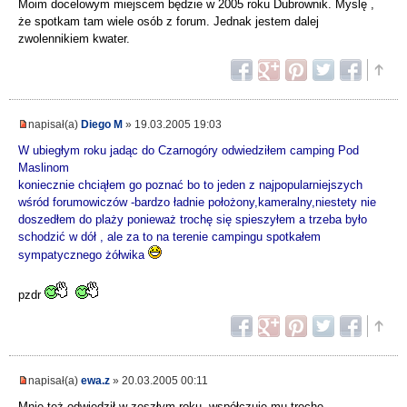
Moim docelowym miejscem będzie w 2005 roku Dubrownik. Myslę ,
że spotkam tam wiele osób z forum. Jednak jestem dalej
zwolennikiem kwater.
napisał(a)
Diego M
» 19.03.2005 19:03
W ubiegłym roku jadąc do Czarnogóry odwiedziłem camping Pod
Maslinom
koniecznie chciąłem go poznać bo to jeden z najpopularniejszych
wśród forumowiczów -bardzo ładnie położony,kameralny,niestety nie
doszedłem do plaży ponieważ trochę się spieszyłem a trzeba było
schodzić w dół , ale za to na terenie campingu spotkałem
sympatycznego żółwika
pzdr
napisał(a)
ewa.z
» 20.03.2005 00:11
Mnie też odwiedził w zeszłym roku, współczuję mu trochę...