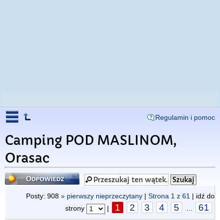
Regulamin i pomoc
Camping POD MASLINOM,
Orasac
Odpowiedz
Posty: 908
» pierwszy nieprzeczytany
|
Strona
1
z
61
| idź do
1
2
3
4
5
61
strony
|
...