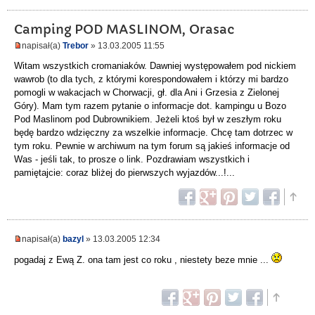
Camping POD MASLINOM, Orasac
napisał(a)
Trebor
» 13.03.2005 11:55
Witam wszystkich cromaniaków. Dawniej występowałem pod nickiem
wawrob (to dla tych, z którymi korespondowałem i którzy mi bardzo
pomogli w wakacjach w Chorwacji, gł. dla Ani i Grzesia z Zielonej
Góry). Mam tym razem pytanie o informacje dot. kampingu u Bozo
Pod Maslinom pod Dubrownikiem. Jeżeli ktoś był w zeszłym roku
będę bardzo wdzięczny za wszelkie informacje. Chcę tam dotrzec w
tym roku. Pewnie w archiwum na tym forum są jakieś informacje od
Was - jeśli tak, to prosze o link. Pozdrawiam wszystkich i
pamiętajcie: coraz bliżej do pierwszych wyjazdów...!...
napisał(a)
bazyl
» 13.03.2005 12:34
pogadaj z Ewą Z. ona tam jest co roku , niestety beze mnie ...