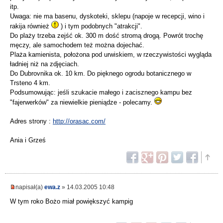
itp.
Uwaga: nie ma basenu, dyskoteki, sklepu (napoje w recepcji, wino i
rakija również
) i tym podobnych "atrakcji".
Do plaży trzeba zejść ok. 300 m dość stromą drogą. Powrót trochę
męczy, ale samochodem też można dojechać.
Plaża kamienista, położona pod urwiskiem, w rzeczywistości wygląda
ładniej niż na zdjęciach.
Do Dubrovnika ok. 10 km. Do pięknego ogrodu botanicznego w
Trsteno 4 km.
Podsumowując: jeśli szukacie małego i zacisznego kampu bez
"fajerwerków" za niewielkie pieniądze - polecamy.
Adres strony :
http://orasac.com/
Ania i Grześ
napisał(a)
ewa.z
» 14.03.2005 10:48
W tym roko Bożo miał powiększyć kampig