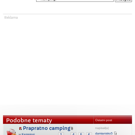
Podobne tematy
Ostatni post
Prapratno camping
napisał(a)
damianisko5
w
Kempingi
1
4
5
6