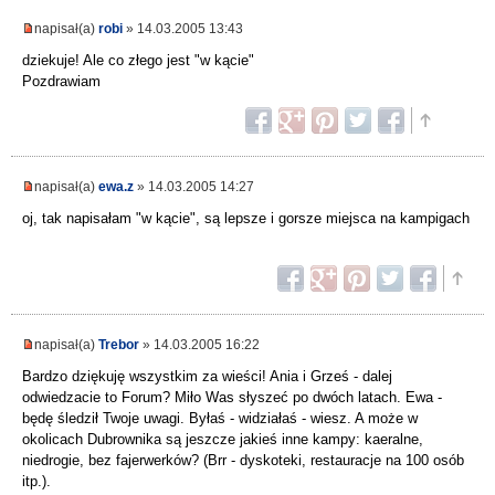
napisał(a)
robi
» 14.03.2005 13:43
dziekuje! Ale co złego jest "w kącie"
Pozdrawiam
napisał(a)
ewa.z
» 14.03.2005 14:27
oj, tak napisałam "w kącie", są lepsze i gorsze miejsca na kampigach
napisał(a)
Trebor
» 14.03.2005 16:22
Bardzo dziękuję wszystkim za wieści! Ania i Grześ - dalej
odwiedzacie to Forum? Miło Was słyszeć po dwóch latach. Ewa -
będę śledził Twoje uwagi. Byłaś - widziałaś - wiesz. A może w
okolicach Dubrownika są jeszcze jakieś inne kampy: kaeralne,
niedrogie, bez fajerwerków? (Brr - dyskoteki, restauracje na 100 osób
itp.).