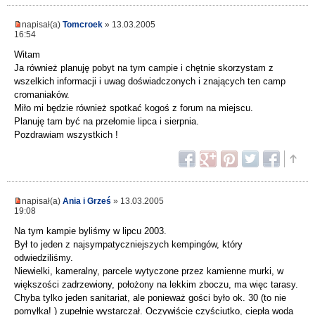
napisał(a)
Tomcroek
» 13.03.2005
16:54
Witam
Ja również planuję pobyt na tym campie i chętnie skorzystam z
wszelkich informacji i uwag doświadczonych i znających ten camp
cromaniaków.
Miło mi będzie również spotkać kogoś z forum na miejscu.
Planuję tam być na przełomie lipca i sierpnia.
Pozdrawiam wszystkich !
napisał(a)
Ania i Grześ
» 13.03.2005
19:08
Na tym kampie byliśmy w lipcu 2003.
Był to jeden z najsympatyczniejszych kempingów, który
odwiedziliśmy.
Niewielki, kameralny, parcele wytyczone przez kamienne murki, w
większości zadrzewiony, położony na lekkim zboczu, ma więc tarasy.
Chyba tylko jeden sanitariat, ale ponieważ gości było ok. 30 (to nie
pomyłka! ) zupełnie wystarczał. Oczywiście czyściutko, ciepła woda