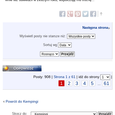
Następna strona
Wyświetl posty nie starsze niż:
Sortuj wg
Odpowiedz
Posty: 908 |
Strona
1
z
61
| idź do strony
|
1
2
3
4
5
61
...
Powrót do Kempingi
Skocz do: