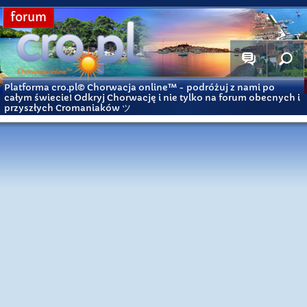
forum
Platforma cro.pl© Chorwacja online™
- podróżuj z nami po
całym świecie! Odkryj Chorwację i nie tylko na forum obecnych i
przyszłych Cromaniaków ツ