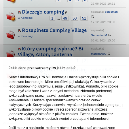
...
26.06.2026 16:51
Dlaczego camping
napisał(a)
bluesman
w
Kempingi
1
49
50
51
...
17.12.2025 23:00
Rosapineta Camping Village
napisał(a)
SebastianM
w
Kempingi
09.01.2024 15:50
Który camping wybrać? Bi
napisał(a)
Village, Zaton, Lanterna
Martini2000
10.02.2026 14:49
w
Kempingi
1
2
Jakie dane przetwarzamy i w jakim celu?
Camping Cikat - Cres/Losinj
napisał(a)
Rafi70
(Mali Losinj)
04.07.2024 08:04
Serwis internetowy Cro.pl Chorwacja Online wykorzystuje pliki cookie i
pokrewne technologie, które umożliwiają i ułatwiają Ci korzystanie z
w
Kempingi
1
2
3
4
jego zasobów (np. utrzymują sesję użytkownika). Ponadto, pliki cookie
mogą być założone i wraz z innymi metodami zbierania preferencji
wykorzystywane przez naszych zaufanych partnerów w celu
Forum Chorwacja Online - Cro.pl
wyświetlenia Ci reklam spersonalizowanych oraz do celów
statystycznych. Korzystając z serwisu wyrażasz jednocześnie zgodę na
Usuń ciasteczka
• Strefa czasowa: UTC + 1 (Polska - czas zimowy) [
DST
]
wykorzystanie plików cookie i treści spersonalizowane, możesz
jednakże wyłączyć niektóre z plików cookies. Ewentualnie, możesz
wyłączyć pliki cookie w opcjach swojej przeglądarki internetowej.
Jeśli masz u nas konto, możemy również przetwarzać wprowadzone