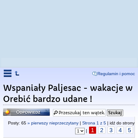
Regulamin i pomoc
Wspaniały Paljesac - wakacje w
Orebić bardzo udane !
Odpowiedz
Posty: 65
» pierwszy nieprzeczytany
|
Strona
1
z
5
| idź do strony
1
2
3
4
5
|