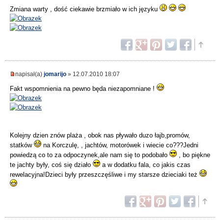
Zmiana warty , dość ciekawie brzmiało w ich języku
napisał(a)
jomarijo
» 12.07.2010 18:07
Fakt wspomnienia na pewno będa niezapomniane !
Kolejny dzien znów plaża , obok nas pływało duzo łajb,promów,
statków
na Korczulę, , jachtów, motorówek i wiecie co???Jedni
powiedzą co to za odpoczynek,ale nam się to podobało
, bo piękne
te jachty były, coś się działo
a w dodatku fala, co jakis czas
rewelacyjna!Dzieci były przeszczęśliwe i my starsze dzieciaki też