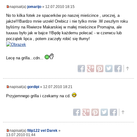
napisał(a)
jomarijo
» 12.07.2010 18:15
No to kilka fotek ze spacerków po naszej mieścince , uroczej, a
jakże!!!Bardzo mnie urzekł Orebicz i nie tylko mnie .W zeszłym roku
byliśmy na Riwierze Makarskiej w małej mieścince Promajna, ale
tuuuuu było jak w bajce !!Będę każdemu polecać - w czerwcu lub
początek lipca , potem zaczęły robić się tłumy!
Lecę na grilla...cdn...
napisał(a)
gordipi
» 12.07.2010 18:21
Przyjemnego grilla i czekamy na cd.
napisał(a)
filip122 vel Darek
»
13.07.2010 01:44