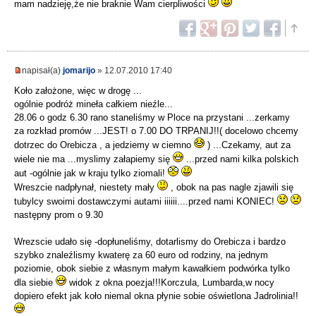
mam nadzieję,że nie braknie Wam cierpliwości
napisał(a)
jomarijo
» 12.07.2010 17:40
Koło założone, więc w drogę ...
ogólnie podróż mineła całkiem nieźle...
28.06 o godz 6.30 rano staneliśmy w Ploce na przystani ...zerkamy
za rozkład promów ...JEST! o 7.00 DO TRPANIJ!!( docelowo chcemy
dotrzec do Orebicza , a jedziemy w ciemno
) ...Czekamy, aut za
wiele nie ma ...myslimy załapiemy się
...przed nami kilka polskich
aut -ogólnie jak w kraju tylko ziomali!
Wreszcie nadpłynał, niestety mały
, obok na pas nagle zjawili się
tubylcy swoimi dostawczymi autami iiiiii....przed nami KONIEC!
następny prom o 9.30
Wrezscie udało się -dopłuneliśmy, dotarlismy do Orebicza i bardzo
szybko znaleźlismy kwaterę za 60 euro od rodziny, na jednym
poziomie, obok siebie z własnym małym kawałkiem podwórka tylko
dla siebie
widok z okna poezja!!!Korczula, Lumbarda,w nocy
dopiero efekt jak koło niemal okna płynie sobie oświetlona Jadrolinia!!