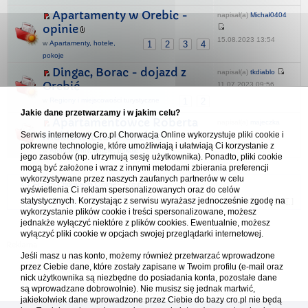
Apartamenty w Orebic -
napisał(a)
Michał0404
opinie
15.08.2023 13:54
w
Apartamenty, hotele,
1
2
3
4
pokoje
Dingac, Borac - dojazd z
napisał(a)
tkdiablo
Orebić
11.07.2023 09:56
w
Regiony i miejscowości turystyczne
1
2
Jakie dane przetwarzamy i w jakim celu?
Apartamentowce Roberta
napisał(a)
majeczka
Makłowicza w Orebic
Serwis internetowy Cro.pl Chorwacja Online wykorzystuje pliki cookie i
pokrewne technologie, które umożliwiają i ułatwiają Ci korzystanie z
29.08.2025 08:49
w
Apartamenty, hotele, pokoje
jego zasobów (np. utrzymują sesję użytkownika). Ponadto, pliki cookie
mogą być założone i wraz z innymi metodami zbierania preferencji
wykorzystywane przez naszych zaufanych partnerów w celu
Forum Chorwacja Online - Cro.pl
wyświetlenia Ci reklam spersonalizowanych oraz do celów
statystycznych. Korzystając z serwisu wyrażasz jednocześnie zgodę na
Usuń ciasteczka
• Strefa czasowa: UTC + 1 (Polska - czas zimowy) [
DST
]
wykorzystanie plików cookie i treści spersonalizowane, możesz
jednakże wyłączyć niektóre z plików cookies. Ewentualnie, możesz
wyłączyć pliki cookie w opcjach swojej przeglądarki internetowej.
Jeśli masz u nas konto, możemy również przetwarzać wprowadzone
przez Ciebie dane, które zostały zapisane w Twoim profilu (e-mail oraz
nick użytkownika są niezbędne do posiadania konta, pozostałe dane
są wprowadzane dobrowolnie). Nie musisz się jednak martwić,
jakiekolwiek dane wprowadzone przez Ciebie do bazy cro.pl nie będą