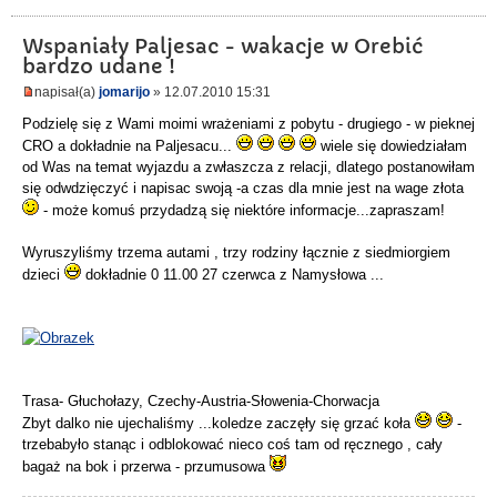
Wspaniały Paljesac - wakacje w Orebić
bardzo udane !
napisał(a)
jomarijo
» 12.07.2010 15:31
Podzielę się z Wami moimi wrażeniami z pobytu - drugiego - w pieknej
CRO a dokładnie na Paljesacu...
wiele się dowiedziałam
od Was na temat wyjazdu a zwłaszcza z relacji, dlatego postanowiłam
się odwdzięczyć i napisac swoją -a czas dla mnie jest na wage złota
- może komuś przydadzą się niektóre informacje...zapraszam!
Wyruszyliśmy trzema autami , trzy rodziny łącznie z siedmiorgiem
dzieci
dokładnie 0 11.00 27 czerwca z Namysłowa ...
Trasa- Głuchołazy, Czechy-Austria-Słowenia-Chorwacja
Zbyt dalko nie ujechaliśmy ...koledze zaczęły się grzać koła
-
trzebabyło stanąc i odblokować nieco coś tam od ręcznego , cały
bagaż na bok i przerwa - przumusowa