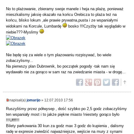
No to plażowanie, zbieramy swoje manele i heja na plażę, ponieważ
mieszkalismy jaksię okazało na końcu Orebicza to plaża też na
końcu, blisko lokum ,ale prawie prywatna,pusta i ze wspaniałymi
widokami na Korcule, Lumbardę
bosko !!!Czyżby tak wyglądało w
niebie???-Myslimy
Nie będę się za wiele o tym plazowaniu rozpisywać, bo wiele
zobaczylismy...
Na pierwszy plan Dubrownik, bo początek pogody -tak nam się
wydawało nie za gorąco w sam raz na zwiedzanie miasta - w drogę...
napisał(a)
jomarijo
» 12.07.2010 17:56
Ruszyliśmy przez półwysep , dość szybko po 2,5 godz zobaczyliśmy
ten wspaniały most i to jakże piękne miasto !niestety gorąco było
!!!Ufff!!!
Bilety parkowania 30 kun za godz max 3 godz do kupienia , dalismy
radę w expresie zwiedzić najważniejsze, wejście na mury z synami