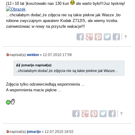
(12 i 10 lat )kosztowało nas 130 kun
ale warto było!!!Juz tęsknię!
...chciałabym dodać,że zdjęcia nie są takie piekne jak Wasze ,bo
robione zwyczajnym aparatem Kodak Z712IS, ale wiemy trzeba
zainwestowac w nowy na przyszłe wakacje!!!
napisał(a)
weldon
» 12.07.2010 17:59
jomarijo napisał(a):
...chciałabym dodać,że zdjęcia nie są takie piekne jak Wasze...
Zdjęcia tylko odzwierciedlają wspomnienia ...
A wspomnienia macie piękne ...
napisał(a)
jomarijo
» 12.07.2010 18:02