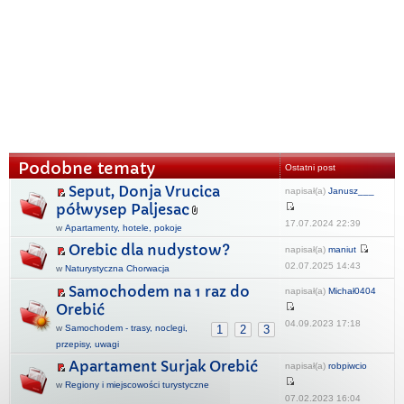
Podobne tematy
Ostatni post
Seput, Donja Vrucica
napisał(a)
Janusz___
półwysep Paljesac
17.07.2024 22:39
w
Apartamenty, hotele, pokoje
Orebic dla nudystow?
napisał(a)
maniut
02.07.2025 14:43
w
Naturystyczna Chorwacja
Samochodem na 1 raz do
napisał(a)
Michał0404
Orebić
04.09.2023 17:18
w
Samochodem - trasy, noclegi,
1
2
3
przepisy, uwagi
Apartament Surjak Orebić
napisał(a)
robpiwcio
w
Regiony i miejscowości turystyczne
07.02.2023 16:04