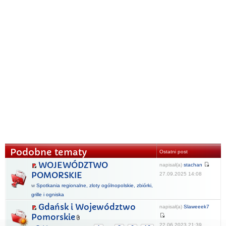
Podobne tematy
Ostatni post
WOJEWÓDZTWO
napisał(a)
stachan
POMORSKIE
27.09.2025 14:08
w
Spotkania regionalne, zloty ogólnopolskie, zbiórki,
grille i ogniska
Gdańsk i Województwo
napisał(a)
Slaweeek7
Pomorskie
22.06.2023 21:39