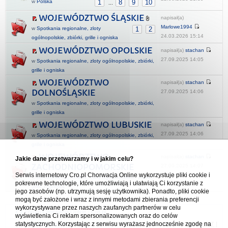
w
Polska
1
8
9
10
...
WOJEWÓDZTWO ŚLĄSKIE
napisał(a)
Marlowe1994
w
Spotkania regionalne, zloty
1
2
24.03.2026 15:14
ogólnopolskie, zbiórki, grille i ogniska
WOJEWÓDZTWO OPOLSKIE
napisał(a)
stachan
27.09.2025 14:05
w
Spotkania regionalne, zloty ogólnopolskie, zbiórki,
grille i ogniska
WOJEWÓDZTWO
napisał(a)
stachan
DOLNOŚLĄSKIE
27.09.2025 14:06
w
Spotkania regionalne, zloty ogólnopolskie, zbiórki,
grille i ogniska
WOJEWÓDZTWO LUBUSKIE
napisał(a)
stachan
27.09.2025 14:06
w
Spotkania regionalne, zloty ogólnopolskie, zbiórki,
grille i ogniska
WOJEWÓDZTWO
napisał(a)
stachan
Jakie dane przetwarzamy i w jakim celu?
ZACHODNIOPOMORSKIE
27.09.2025 14:07
Serwis internetowy Cro.pl Chorwacja Online wykorzystuje pliki cookie i
w
Spotkania regionalne, zloty ogólnopolskie, zbiórki,
pokrewne technologie, które umożliwiają i ułatwiają Ci korzystanie z
grille i ogniska
jego zasobów (np. utrzymują sesję użytkownika). Ponadto, pliki cookie
mogą być założone i wraz z innymi metodami zbierania preferencji
wykorzystywane przez naszych zaufanych partnerów w celu
Forum Chorwacja Online - Cro.pl
wyświetlenia Ci reklam spersonalizowanych oraz do celów
statystycznych. Korzystając z serwisu wyrażasz jednocześnie zgodę na
Usuń ciasteczka
• Strefa czasowa: UTC + 1 (Polska - czas zimowy) [
DST
]