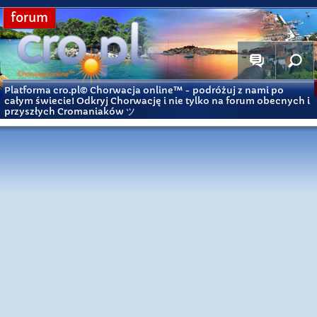
forum
Platforma cro.pl© Chorwacja online™
- podróżuj z nami po
całym świecie! Odkryj Chorwację i nie tylko na forum obecnych i
przyszłych Cromaniaków ツ