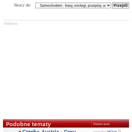
Skocz do:
Podobne tematy
Ostatni post
Czechy, Austria - Ceny
napisał(a)
MrOwA