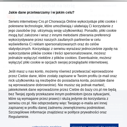
Czy ktoś jechał na Istrię
napisał(a)
lukasz144
przez Włochy(bez
Jakie dane przetwarzamy i w jakim celu?
25.05.2026 20:13
słoweń.winiety)?
Serwis internetowy Cro.pl Chorwacja Online wykorzystuje pliki cookie i
w
Samochodem - trasy, noclegi,
1
2
3
pokrewne technologie, które umożliwiają i ułatwiają Ci korzystanie z
przepisy, uwagi
jego zasobów (np. utrzymują sesję użytkownika). Ponadto, pliki cookie
mogą być założone i wraz z innymi metodami zbierania preferencji
wykorzystywane przez naszych zaufanych partnerów w celu
Forum Chorwacja Online - Cro.pl
wyświetlenia Ci reklam spersonalizowanych oraz do celów
statystycznych. Korzystając z serwisu wyrażasz jednocześnie zgodę na
Usuń ciasteczka
• Strefa czasowa: UTC + 1 (Polska - czas zimowy) [
DST
]
wykorzystanie plików cookie i treści spersonalizowane, możesz
jednakże wyłączyć niektóre z plików cookies. Ewentualnie, możesz
wyłączyć pliki cookie w opcjach swojej przeglądarki internetowej.
Jeśli masz u nas konto, możemy również przetwarzać wprowadzone
przez Ciebie dane, które zostały zapisane w Twoim profilu (e-mail oraz
nick użytkownika są niezbędne do posiadania konta, pozostałe dane
są wprowadzane dobrowolnie). Nie musisz się jednak martwić,
jakiekolwiek dane wprowadzone przez Ciebie do bazy cro.pl nie będą
bez Twojej zgody przekazane innym podmiotom (poza sytuacjami,
które są wymagane przez prawo) i służą jedynie do korzystania z
[
reklama
] [
kontakt
]
serwisu cro.pl. Nie odsprzedamy więc Twojego e-maila ani innej
Platforma cro.pl© Chorwacja online™ wykorzystuje cookies do prawidłowego działania, te pliki
zapisanej w profilu danej żadnemu zewnętrznemu podmiotowi.
gromadzą na Twoim komputerze dane ułatwiające korzystanie z serwisu; więcej informacji w
polityce prywatności
.
Szczegółowe informacje znajdziesz w
polityce prywatności
oraz
Redakcja platformy cro.pl© Chorwacja online™ nie odpowiada za treści zamieszczone przez
Regulaminie.
użytkowników. Korzystanie z serwisu oznacza akceptację regulaminu. Serwis ma charakter
wyłącznie informacyjny. Cro.pl© nie reprezentuje interesów żadnego biura podróży, nie zajmuje
się organizacją imprez turystycznych oraz nie odpowiada za treść zamieszczonych reklam.