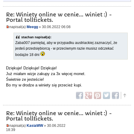
Re: Winiety online w cenie... winiet :) -
Portal tolltickets.
napisał(a)
Meegg
» 30.06.2022 06:08
stachan napisał(a):
Zaba007 pamiętaj, aby w przypadku austriackiej zaznaczyć, że
jesteś przedsiębiorcą - w przeciwnym razie musisz odczekać
bodajże 18 dni
Dziękuje! Dziękuje! Dziękuje!
Już miałam wizje zakupy za 3x więcej monet.
Świetnie ze jesteście!
Bo my w drodze a winiety się przecież kupi.
Re: Winiety online w cenie... winiet :) -
Portal tolltickets.
napisał(a)
KasiaWW
» 30.06.2022
18:39