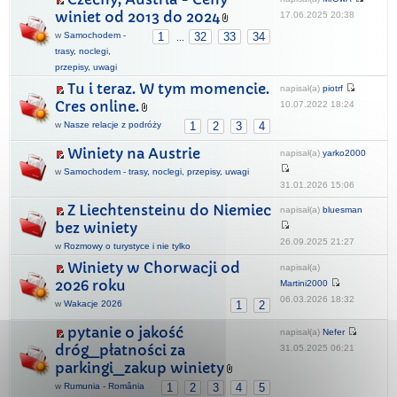
winiet od 2013 do 2024
17.06.2025 20:38
w
Samochodem -
1
32
33
34
...
trasy, noclegi,
przepisy, uwagi
Tu i teraz. W tym momencie.
napisał(a)
piotrf
Cres online.
10.07.2022 18:24
w
Nasze relacje z podróży
1
2
3
4
Winiety na Austrie
napisał(a)
yarko2000
w
Samochodem - trasy, noclegi, przepisy, uwagi
31.01.2026 15:06
Z Liechtensteinu do Niemiec
napisał(a)
bluesman
bez winiety
26.09.2025 21:27
w
Rozmowy o turystyce i nie tylko
Winiety w Chorwacji od
napisał(a)
2026 roku
Martini2000
06.03.2026 18:32
w
Wakacje 2026
1
2
pytanie o jakość
napisał(a)
Nefer
dróg_płatności za
31.05.2025 06:21
parkingi_zakup winiety
w
Rumunia - România
1
2
3
4
5