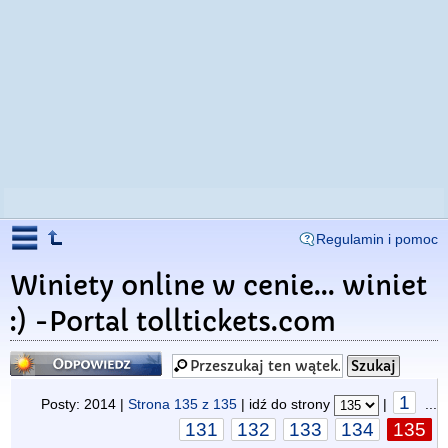
Regulamin i pomoc
Winiety online w cenie... winiet
:) -Portal tolltickets.com
Odpowiedz
1
Posty: 2014 |
Strona
135
z
135
| idź do strony
|
...
131
132
133
134
135