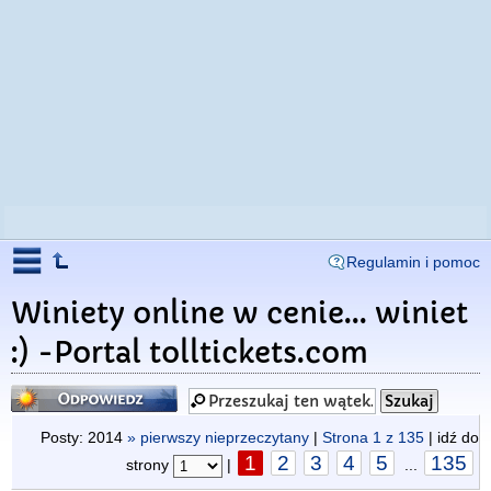
Regulamin i pomoc
Winiety online w cenie... winiet
:) -Portal tolltickets.com
Odpowiedz
Posty: 2014
» pierwszy nieprzeczytany
|
Strona
1
z
135
| idź do
1
2
3
4
5
135
strony
|
...