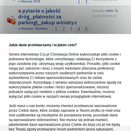
w
Wakacje 2026
1
2
pytanie o jakość
napisał(a)
Nefer
dróg_płatności za
31.05.2025 06:21
parkingi_zakup winiety
w
Rumunia - România
1
2
3
4
5
Czy ktoś jechał na Istrię
napisał(a)
lukasz144
przez Włochy(bez
Jakie dane przetwarzamy i w jakim celu?
25.05.2026 20:13
słoweń.winiety)?
Serwis internetowy Cro.pl Chorwacja Online wykorzystuje pliki cookie i
w
Samochodem - trasy, noclegi,
1
2
3
pokrewne technologie, które umożliwiają i ułatwiają Ci korzystanie z
przepisy, uwagi
jego zasobów (np. utrzymują sesję użytkownika). Ponadto, pliki cookie
mogą być założone i wraz z innymi metodami zbierania preferencji
wykorzystywane przez naszych zaufanych partnerów w celu
Forum Chorwacja Online - Cro.pl
wyświetlenia Ci reklam spersonalizowanych oraz do celów
statystycznych. Korzystając z serwisu wyrażasz jednocześnie zgodę na
Usuń ciasteczka
• Strefa czasowa: UTC + 1 (Polska - czas zimowy) [
DST
]
wykorzystanie plików cookie i treści spersonalizowane, możesz
jednakże wyłączyć niektóre z plików cookies. Ewentualnie, możesz
wyłączyć pliki cookie w opcjach swojej przeglądarki internetowej.
Jeśli masz u nas konto, możemy również przetwarzać wprowadzone
przez Ciebie dane, które zostały zapisane w Twoim profilu (e-mail oraz
nick użytkownika są niezbędne do posiadania konta, pozostałe dane
są wprowadzane dobrowolnie). Nie musisz się jednak martwić,
jakiekolwiek dane wprowadzone przez Ciebie do bazy cro.pl nie będą
bez Twojej zgody przekazane innym podmiotom (poza sytuacjami,