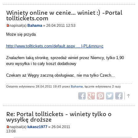
Winiety online w cenie... winiet :) -Portal
tolltickets.com
napisał(a)
Bahama
» 26.04.2011 12:53
Może się przyda
http://www.tolltickets.com/default.aspx ... l-PL&mnu=c
Znalazłem taką stronkę, sprzedaż winiet przez Niemcy, tylko 1,90
euro wysyłka i to cały koszt dodatkowy
Czekam aż Węgry zaczną obsługiwac, nie ma tylko Czech...
Ostatnio edytowano 28.04.2011 19:45 przez
Bahama
, łącznie edytowano 2 razy
Re: Portal tolltickets - winiety tylko o
wysyłkę droższe
napisał(a)
lukasz1977
» 26.04.2011
13:08