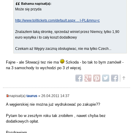
Bahama napisał(a):
Może się przyda
http://www.tolltickets.com/default.aspx ... l-PL&mnu=c
Znalazłem taką stronkę, sprzedaż winiet przez Niemcy, tylko 1,90
euro wysyłka i to cały koszt dodatkowy
Czekam aż Węgry zaczną obsługiwac, nie ma tylko Czech...
Fajne - ale Słowacji tez nie ma
Szkoda - bo tak to bym zamówił -
na 3 samochody to wychodzi po 3 zł więcej.
napisał(a)
taurus
» 26.04.2011 14:37
A węgierskiej nie można już wydrukować po zakupie??
Pytam bo w zeszłym roku tak zrobiłem , nawet chyba bez
dodatkowych opłat.
Pozdrawiam