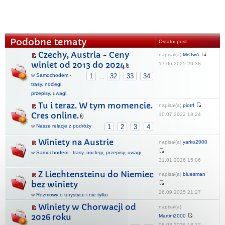
Podobne tematy
Ostatni post
Czechy, Austria - Ceny
napisał(a)
MrOwA
winiet od 2013 do 2024
17.06.2025 20:38
w
Samochodem -
1
32
33
34
...
trasy, noclegi,
przepisy, uwagi
Tu i teraz. W tym momencie.
napisał(a)
piotrf
Cres online.
10.07.2022 18:24
w
Nasze relacje z podróży
1
2
3
4
Winiety na Austrie
napisał(a)
yarko2000
w
Samochodem - trasy, noclegi, przepisy, uwagi
31.01.2026 15:06
Z Liechtensteinu do Niemiec
napisał(a)
bluesman
bez winiety
26.09.2025 21:27
w
Rozmowy o turystyce i nie tylko
Winiety w Chorwacji od
napisał(a)
2026 roku
Martini2000
06.03.2026 18:32