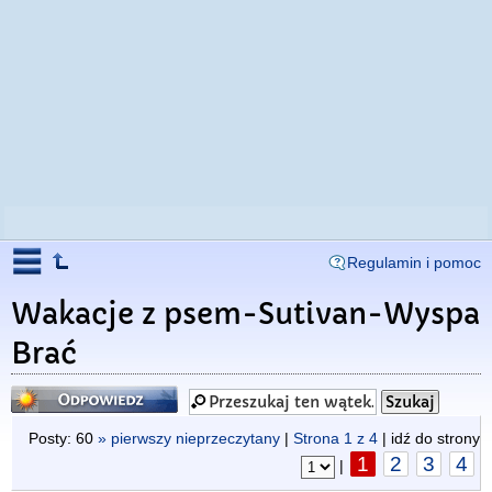
Regulamin i pomoc
Wakacje z psem-Sutivan-Wyspa
Brać
Odpowiedz
Posty: 60
» pierwszy nieprzeczytany
|
Strona
1
z
4
| idź do strony
1
2
3
4
|