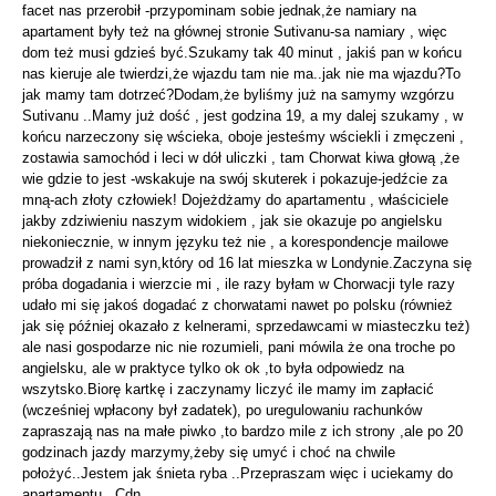
facet nas przerobił -przypominam sobie jednak,że namiary na
apartament były też na głównej stronie Sutivanu-sa namiary , więc
dom też musi gdzieś być.Szukamy tak 40 minut , jakiś pan w końcu
nas kieruje ale twierdzi,że wjazdu tam nie ma..jak nie ma wjazdu?To
jak mamy tam dotrzeć?Dodam,że byliśmy już na samymy wzgórzu
Sutivanu ..Mamy już dość , jest godzina 19, a my dalej szukamy , w
końcu narzeczony się wścieka, oboje jesteśmy wściekli i zmęczeni ,
zostawia samochód i leci w dół uliczki , tam Chorwat kiwa głową ,że
wie gdzie to jest -wskakuje na swój skuterek i pokazuje-jedźcie za
mną-ach złoty człowiek! Dojeżdżamy do apartamentu , właściciele
jakby zdziwieniu naszym widokiem , jak sie okazuje po angielsku
niekoniecznie, w innym języku też nie , a korespondencje mailowe
prowadził z nami syn,który od 16 lat mieszka w Londynie.Zaczyna się
próba dogadania i wierzcie mi , ile razy byłam w Chorwacji tyle razy
udało mi się jakoś dogadać z chorwatami nawet po polsku (również
jak się później okazało z kelnerami, sprzedawcami w miasteczku też)
ale nasi gospodarze nic nie rozumieli, pani mówila że ona troche po
angielsku, ale w praktyce tylko ok ok ,to była odpowiedz na
wszytsko.Biorę kartkę i zaczynamy liczyć ile mamy im zapłacić
(wcześniej wpłacony był zadatek), po uregulowaniu rachunków
zapraszają nas na małe piwko ,to bardzo mile z ich strony ,ale po 20
godzinach jazdy marzymy,żeby się umyć i choć na chwile
położyć..Jestem jak śnieta ryba ..Przepraszam więc i uciekamy do
apartamentu...Cdn.