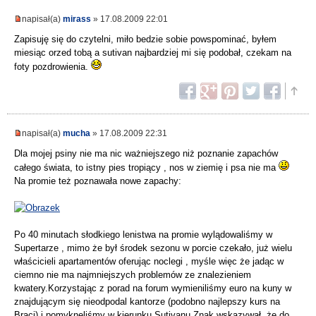
napisał(a)
mirass
» 17.08.2009 22:01
Zapisuję się do czytelni, miło bedzie sobie powspominać, byłem
miesiąc orzed tobą a sutivan najbardziej mi się podobał, czekam na
foty pozdrowienia.
napisał(a)
mucha
» 17.08.2009 22:31
Dla mojej psiny nie ma nic ważniejszego niż poznanie zapachów
całego świata, to istny pies tropiący , nos w ziemię i psa nie ma
Na promie też poznawała nowe zapachy:
Po 40 minutach słodkiego lenistwa na promie wylądowaliśmy w
Supertarze , mimo że był środek sezonu w porcie czekało, już wielu
właścicieli apartamentów oferując noclegi , myśle więc że jadąc w
ciemno nie ma najmniejszych problemów ze znalezieniem
kwatery.Korzystając z porad na forum wymieniliśmy euro na kuny w
znajdującym się nieodpodal kantorze (podobno najlepszy kurs na
Braci) i pomykneliśmy w kierunku Sutivanu.Znak wskazywał, że do