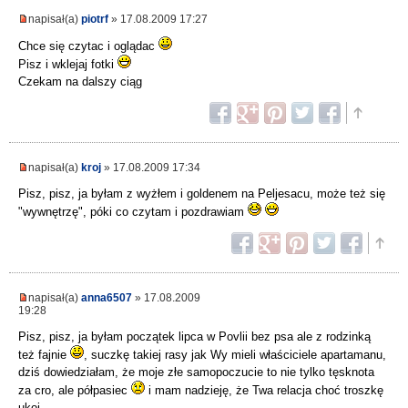
napisał(a)
piotrf
» 17.08.2009 17:27
Chce się czytac i oglądac
Pisz i wklejaj fotki
Czekam na dalszy ciąg
napisał(a)
kroj
» 17.08.2009 17:34
Pisz, pisz, ja byłam z wyżłem i goldenem na Peljesacu, może też się
"wywnętrzę", póki co czytam i pozdrawiam
napisał(a)
anna6507
» 17.08.2009
19:28
Pisz, pisz, ja byłam początek lipca w Povlii bez psa ale z rodzinką
też fajnie
, suczkę takiej rasy jak Wy mieli właściciele apartamanu,
dziś dowiedziałam, że moje złe samopoczucie to nie tylko tęsknota
za cro, ale półpasiec
i mam nadzieję, że Twa relacja choć troszkę
ukoi...