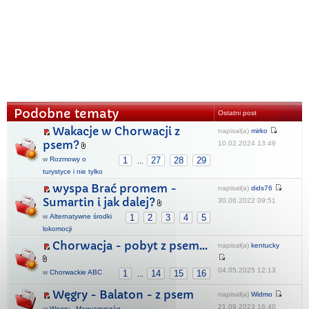
Podobne tematy
Ostatni post
Wakacje w Chorwacji z
napisał(a)
mirko
psem?
10.02.2024 13:49
w
Rozmowy o
1
27
28
29
...
turystyce i nie tylko
wyspa Brać promem -
napisał(a)
dids76
Sumartin i jak dalej?
30.06.2022 09:51
w
Alternatywne środki
1
2
3
4
5
lokomocji
Chorwacja - pobyt z psem...
napisał(a)
kentucky
04.05.2025 12:13
w
Chorwackie ABC
1
14
15
16
...
Węgry - Balaton - z psem
napisał(a)
Widmo
21.09.2023 16:40
w
Węgry - Magyarország