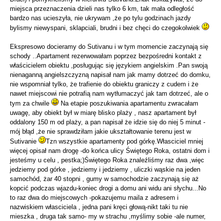
miejsca przeznaczenia dzieli nas tylko 6 km, tak mała odległość
bardzo nas ucieszyła, nie ukrywam ,że po tylu godzinach jazdy
bylismy niewyspani, sklapciali, brudni i bez chęci do czegokolwiek
Ekspresowo docieramy do Sutivanu i w tym momencie zaczynają się
schody ..Apartament rezerwowałam poprzez bezpośredni kontakt z
właścicielem obiektu ,posługując się językiem angielskim .Pan swoją
nienaganną angielszczyzną napisał nam jak mamy dotrzeć do domku,
nie wspomniał tylko, że trafienie do obiektu graniczy z cudem i że
nawet miejscowi nie potrafią nam wytłumaczyć jak tam dotrzeć, ale o
tym za chwile
Na etapie poszukiwania apartamentu zwracałam
uwagę, aby obiekt był w miarę blisko plaży , nasz apartament był
oddalony 150 m od plaży, a pan napisał że idzie się do niej 5 minut -
mój błąd ,że nie sprawdziłam jakie ukształtowanie terenu jest w
Sutivanie
Tzn wszystkie apartamenty pod górkę.Własciciel mniej
więcej opisał nam drogę -do końca ulicy Świętego Roka, ostatni dom i
jesteśmy u celu , pestka;)Świętego Roka znaleźliśmy raz dwa ,więc
jedziemy pod górke , jedziemy i jedziemy , uliczki wąskie na jeden
samochód, żar 40 stopni , gumy w samochodzie zaczynają się aż
kopcić podczas wjazdu-koniec drogi a domu ani widu ani słychu...No
to raz dwa do miejscowych -pokazujemu maila z adresem i
nazwiskiem własciciela , jedna pani kręci głową-nikt taki tu nie
mieszka , druga tak samo- my w strachu ,myślimy sobie -ale numer,