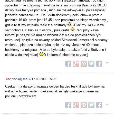
autostrada nie można jechać 50 km/h i jeszcze hamować ,bo takim
sposobem nie zdążymy nawet na oststani prom na Brać o 22.30...O
dziwo taka taktyka pomaga , ruch się rozładowywuje i po szarpanej
jedździe nareszcie luz...Do Splitu docieramy pełni obaw o prom o
godzinie 16.00 -prom jest 16.45 i bez problemu na niego wjeżdżamy ,
gdzie te tłumy w takim razie z autostrady
?Płacimy 140 kun za
samochód +60 kun za 2 osoby , pies gratis
Pani przy kasie
informuje nas,że nie można wchodzić z nią do pomieszczeń typu
restauracji itp tylko na otwarty pokład.Skołowani i zmęczeni siadamy
w cieniu , pies czuje sie chyba lepiej niż my..Jeszcze 40 minut i
będziemy na miejscu...A to co było dalej , a także fotki z Sutivanu i
okolic w dalszej relacji
O ile komuś chce się czytac;)
napisał(a)
mal
» 17.08.2009 15:26
Czekam na dalszy ciąg,nasz golden bardzo tęsknił gdy byliśmy na
wakacjach,więc jestem ciekawa jak minęły wakacje z psem na
południu,pozdrawiam