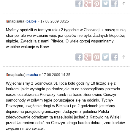
napisał(a)
balbie
» 17.08.2009 08:25
Myśmy spędzili w tamtym roku 2 tygodnie w Chorwacji z naszą sunią
shar-pei ale we wrześniu więc już upałów nie było. Żadnych kłopotów,
nigdzie. Zwiedziła z nami Plitvice. O wiele gorzej wspominamy
wspólne wakacje w Karwi.
napisał(a)
mucha
» 17.08.2009 14:35
Wyjechalismy z Sosnowca 31 lipca koło godziny 18 licząc się z
korkami jakie wystąpia po drodze,ale to co zobaczyliśmy przeszło
nasze oczekiwania.Pierwszy korek na trasie Sosnowiec-Cieszyn ,
samochody w żółwim tępie poruszające się na odcinku Tychy-
Pszczyna, zwężenie drogi w Bielsku i po 2 godzinach jesteśmy
dopiero na przejściu granicznym.Jadącym z południa Polski
zdecydowanie odradzam tą trasę,lepiej jechać z Katowic na Wisłę i
przed Ustroniem odbić na Cieszyn -droga bardzo dobra , zero korków,
zwężeń i mało świateł.