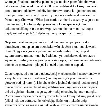
wakacje. Znajomi i rodzina pukali się w czoło:z psem?do chorwacji ,
taki kawał , taki upał i na tak krótko na dodatek?Mogliśmy zostawić
psa u moich rodziców , miałby komfortowe warunki , jednak oni też
pracuja , więc co to za różnica czy pół dnia siedzi w domu sam w
Polsce czy Chorwacji ?Pies jest bardzo z niami związany więc po co
miał tęsknić , kocha wodę i pływanie i długie spacerki,które
uskutecznialiśmy z nią w cro,więc czemu nie ma mieć też super
frajdy na wakacjach?.Podjeliśmy decyzje -jedzie z nami:)
Najpierw załatwianie potrzebnych dokumentów :psi paszport z
aktualnym szczepieniem przeciwko wściekliźnie-czas oczekiwania
około 3 tygodnie ,nasza psina nie potrzebowała czipa, bo jest
wytatułowana (tatuaż musi być widoczny), dodatkowo dzień przed
wyjazdem weterynarz w paszporcie robi wpis, że zwierze jest zdrowe i
zdolne do przewozu i tyle jeśli chodzi o potrzebne papierki.
Czas rozpocząć szukania odpowieniej miejscowości i apartmantów, w
których przyjmują z psiakiem (nie ukrywam ,że poszukiwaliśmy
głównie pod jej kątem). Nie chcieliśmy jechać do dużej i zatłoczonej
miejscowości -sami chcieliśmy odstresować się i wypocząć te pare
dni od zgiełku miasta , więc wybór małej mieściny był nam na ręke.
Początkowo myśleliśmy o czymś na Istrii na której bylismy juz 4 razy
(bliżej itp), ale ostatecznie kalkulując ilość km , jakość dróg
stwierdziliśmy, że nie ma aż tak wielkiej różnicy w czasie przejazdu