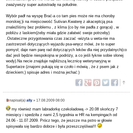
zważywszy super autostradę na południe.
Wybór padł na wyspę Brać-a co tam pies może nie ma choroby
morskiej;)i na miejscowość Sutivan.Kwaterę z akaceptcją psa
znaleźliśmy bez problemu , z klima (co by nie padła z gorąca) , w
pobliżu z laskiem(żeby miała gdzie załatwić swoje potrzeby)
.Ostateczne przygotowania czas zaczać -wizyta u weta-nie ma
zastrzerzeń dotyczących wyjazdu psa-wręcz mówi, że to super
pomysł, daje nam parę rad dotyczących leków dla niej przydatnych(co
dać jesli będzie niespokojna w podróży, a co jeśli łyknie sobie słonej
wody).Na necie znajduje najbliższą lecznicę weterynaryjną w
Supertarze (znajomi pukają się w czoło i mówią , że z psem jak z
dzieckiem;) spisuje adres i można jechać:)
napisał(a)
ally
» 17.08.2009 08:00
my również mam labradorkę czekoladową -> 20.08 skończy 7
miesięcy i spedziła z nami 2,5 tygodnia w HR na kempingach od
24.06 - 11.07.2009. Prócz tego, że jeszcze ma pstro w głowie
spisywała się bardzo dobrze i była przeszczęśliwa!!!