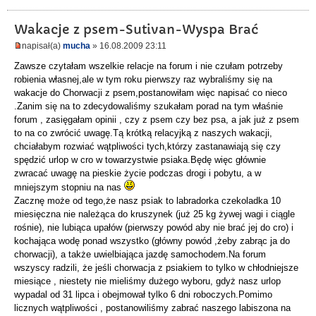
Wakacje z psem-Sutivan-Wyspa Brać
napisał(a)
mucha
» 16.08.2009 23:11
Zawsze czytałam wszelkie relacje na forum i nie czułam potrzeby
robienia własnej,ale w tym roku pierwszy raz wybraliśmy się na
wakacje do Chorwacji z psem,postanowiłam więc napisać co nieco
.Zanim się na to zdecydowaliśmy szukałam porad na tym właśnie
forum , zasięgałam opinii , czy z psem czy bez psa, a jak już z psem
to na co zwrócić uwagę.Tą krótką relacyjką z naszych wakacji,
chciałabym rozwiać wątpliwości tych,którzy zastanawiają się czy
spędzić urlop w cro w towarzystwie psiaka.Będę więc głównie
zwracać uwagę na pieskie życie podczas drogi i pobytu, a w
mniejszym stopniu na nas
Zacznę może od tego,że nasz psiak to labradorka czekoladka 10
miesięczna nie należąca do kruszynek (już 25 kg żywej wagi i ciągle
rośnie), nie lubiąca upałów (pierwszy powód aby nie brać jej do cro) i
kochająca wodę ponad wszystko (główny powód ,żeby zabrąc ja do
chorwacji), a także uwielbiająca jazdę samochodem.Na forum
wszyscy radzili, że jeśli chorwacja z psiakiem to tylko w chłodniejsze
miesiące , niestety nie mieliśmy dużego wyboru, gdyż nasz urlop
wypadal od 31 lipca i obejmował tylko 6 dni roboczych.Pomimo
licznych wątpliwości , postanowiliśmy zabrać naszego labiszona na