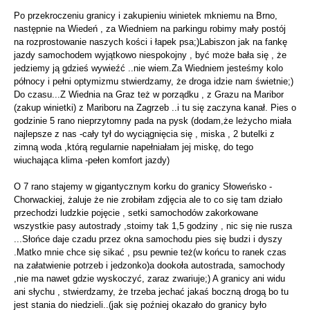
Po przekroczeniu granicy i zakupieniu winietek mkniemu na Brno,
następnie na Wiedeń , za Wiedniem na parkingu robimy mały postój
na rozprostowanie naszych kości i łapek psa;)Labiszon jak na fankę
jazdy samochodem wyjątkowo niespokojny , być może bała się , że
jedziemy ją gdzieś wywieźć ..nie wiem.Za Wiedniem jesteśmy kolo
północy i pełni optymizmu stwierdzamy, że droga idzie nam świetnie;)
Do czasu...Z Wiednia na Graz też w porządku , z Grazu na Maribor
(zakup winietki) z Mariboru na Zagrzeb ..i tu się zaczyna kanał. Pies o
godzinie 5 rano nieprzytomny pada na pysk (dodam,że leżycho miała
najlepsze z nas -cały tył do wyciągnięcia się , miska , 2 butelki z
zimną woda ,którą regularnie napełniałam jej miskę, do tego
wiuchająca klima -pełen komfort jazdy)
O 7 rano stajemy w gigantycznym korku do granicy Słoweńsko -
Chorwackiej, żaluje że nie zrobiłam zdjęcia ale to co się tam działo
przechodzi ludzkie pojęcie , setki samochodów zakorkowane
wszystkie pasy autostrady ,stoimy tak 1,5 godziny , nic się nie rusza
...Słońce daje czadu przez okna samochodu pies się budzi i dyszy
.Matko mnie chce się sikać , psu pewnie też(w końcu to ranek czas
na załatwienie potrzeb i jedzonko)a dookoła autostrada, samochody
,nie ma nawet gdzie wyskoczyć, zaraz zwariuje;) A granicy ani widu
ani słychu , stwierdzamy, że trzeba jechać jakaś boczną drogą bo tu
jest stania do niedzieli..(jak się poźniej okazało do granicy było