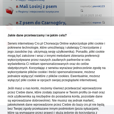
Mali Losinj z psem
napisał(a)
piernik123
w
Regiony i miejscowości turystyczne
13.10.2025 10:42
Z psem do Czarnogóry,
napisał(a)
espeso
Bośni i Hercegowiny
27.05.2022 10:38
w
Samochodem - trasy, noclegi, przepisy, uwagi
Jakie dane przetwarzamy i w jakim celu?
Mój Brač w koronie
napisał(a)
maslinka
Serwis internetowy Cro.pl Chorwacja Online wykorzystuje pliki cookie i
w
Nasze relacje z
1
54
55
56
...
pokrewne technologie, które umożliwiają i ułatwiają Ci korzystanie z
28.07.2024 21:47
podróży
jego zasobów (np. utrzymują sesję użytkownika). Ponadto, pliki cookie
mogą być założone i wraz z innymi metodami zbierania preferencji
wykorzystywane przez naszych zaufanych partnerów w celu
Forum Chorwacja Online - Cro.pl
wyświetlenia Ci reklam spersonalizowanych oraz do celów
statystycznych. Korzystając z serwisu wyrażasz jednocześnie zgodę na
Usuń ciasteczka
• Strefa czasowa: UTC + 1 (Polska - czas zimowy) [
DST
]
wykorzystanie plików cookie i treści spersonalizowane, możesz
jednakże wyłączyć niektóre z plików cookies. Ewentualnie, możesz
wyłączyć pliki cookie w opcjach swojej przeglądarki internetowej.
Jeśli masz u nas konto, możemy również przetwarzać wprowadzone
przez Ciebie dane, które zostały zapisane w Twoim profilu (e-mail oraz
nick użytkownika są niezbędne do posiadania konta, pozostałe dane
są wprowadzane dobrowolnie). Nie musisz się jednak martwić,
jakiekolwiek dane wprowadzone przez Ciebie do bazy cro.pl nie będą
bez Twojej zgody przekazane innym podmiotom (poza sytuacjami,
które są wymagane przez prawo) i służą jedynie do korzystania z
[
reklama
] [
kontakt
]