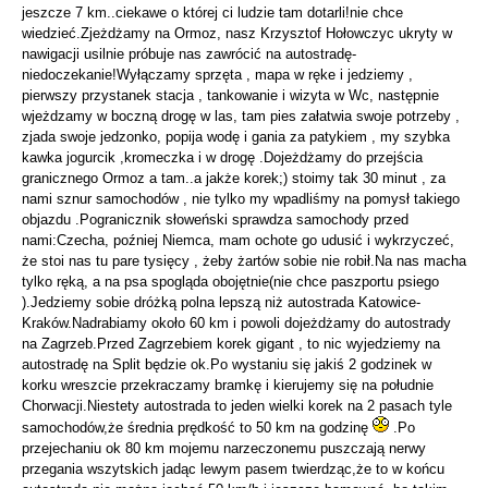
jeszcze 7 km..ciekawe o której ci ludzie tam dotarli!nie chce
wiedzieć.Zjeżdżamy na Ormoz, nasz Krzysztof Hołowczyc ukryty w
nawigacji usilnie próbuje nas zawrócić na autostradę-
niedoczekanie!Wyłączamy sprzęta , mapa w ręke i jedziemy ,
pierwszy przystanek stacja , tankowanie i wizyta w Wc, następnie
wjeżdzamy w boczną drogę w las, tam pies załatwia swoje potrzeby ,
zjada swoje jedzonko, popija wodę i gania za patykiem , my szybka
kawka jogurcik ,kromeczka i w drogę .Dojeżdżamy do przejścia
granicznego Ormoz a tam..a jakże korek;) stoimy tak 30 minut , za
nami sznur samochodów , nie tylko my wpadliśmy na pomysł takiego
objazdu .Pogranicznik słoweński sprawdza samochody przed
nami:Czecha, poźniej Niemca, mam ochote go udusić i wykrzyczeć,
że stoi nas tu pare tysięcy , żeby żartów sobie nie robił.Na nas macha
tylko ręką, a na psa spogląda obojętnie(nie chce paszportu psiego
).Jedziemy sobie dróżką polna lepszą niż autostrada Katowice-
Kraków.Nadrabiamy około 60 km i powoli dojeżdżamy do autostrady
na Zagrzeb.Przed Zagrzebiem korek gigant , to nic wyjedziemy na
autostradę na Split będzie ok.Po wystaniu się jakiś 2 godzinek w
korku wreszcie przekraczamy bramkę i kierujemy się na południe
Chorwacji.Niestety autostrada to jeden wielki korek na 2 pasach tyle
samochodów,że średnia prędkość to 50 km na godzinę
.Po
przejechaniu ok 80 km mojemu narzeczonemu puszczają nerwy
przegania wszytskich jadąc lewym pasem twierdząc,że to w końcu