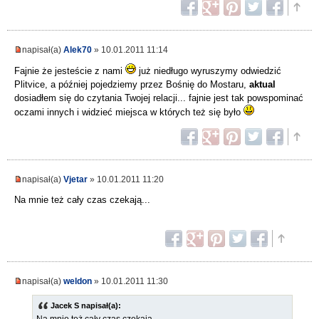
napisał(a)
Alek70
» 10.01.2011 11:14
Fajnie że jesteście z nami
już niedługo wyruszymy odwiedzić
Plitvice, a później pojedziemy przez Bośnię do Mostaru,
aktual
dosiadłem się do czytania Twojej relacji... fajnie jest tak powspominać
oczami innych i widzieć miejsca w których też się było
napisał(a)
Vjetar
» 10.01.2011 11:20
Na mnie też cały czas czekają...
napisał(a)
weldon
» 10.01.2011 11:30
Jacek S napisał(a):
Na mnie też cały czas czekają...