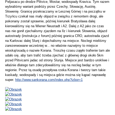
Peljasacu po drodze Plitvice, Mostar, wodospady Kravica. Tym razem
wybraliśmy wariant podróży przez Czechy, Słowację, Austrię,
Słowenię. Granicę przekraczamy w Lesznej Górnej i na początku w
Trzyńcu czekał nas mały objazd w związku z remontem drogi, ale
pokonany został sprawnie, później kierunek Bratysława dalej
kierowaliśmy się na Wiener Neustadt i A2. Dalej z A2 jako że czas
nas nie gonił zjechalismy zjazdem na Ilz i kierunek Słowenia, objazd
autostrady (instrukcja z forum) później granica CRO, autostrada zjazd
na Karlovac dalej Slunj i dojechalismy na miejsce. Noclegi mieliśmy
zarezerwowane wcześniej w... no właśnie nazwijmy to miejsce
wioską/osadą o nazwie Korana. Troszkę czasu zajęło trafienie tam ale
udało się, aby tam trafić trzeba zjechać z głównej drogi około 5km
przed Plitvicami jadac od strony Slunja. Miejsce jest bardzo urokliwe i
właśnie dlatego tam zdecydowaliśmy się na nocleg bedąc w tym
regionie. Przez tą osadę przepływa rzeka Korana i tworzy tam takie
kaskady, wodospady i są miejsca gdzie można się kąpać naprawdę
super.
http://www.sankorana.com/index.php?izbor=1