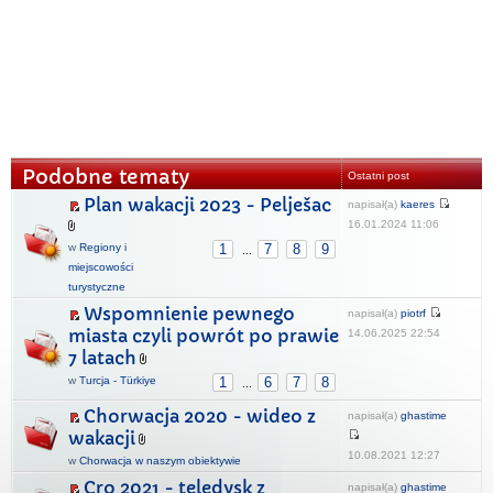
Podobne tematy
Ostatni post
Plan wakacji 2023 - Pelješac
napisał(a)
kaeres
16.01.2024 11:06
w
Regiony i
1
7
8
9
...
miejscowości
turystyczne
Wspomnienie pewnego
napisał(a)
piotrf
miasta czyli powrót po prawie
14.06.2025 22:54
7 latach
w
Turcja - Türkiye
1
6
7
8
...
Chorwacja 2020 - wideo z
napisał(a)
ghastime
wakacji
10.08.2021 12:27
w
Chorwacja w naszym obiektywie
Cro 2021 - teledysk z
napisał(a)
ghastime