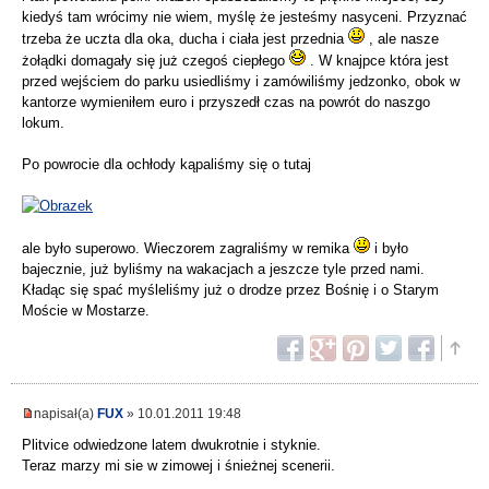
kiedyś tam wrócimy nie wiem, myślę że jesteśmy nasyceni. Przyznać
trzeba że uczta dla oka, ducha i ciała jest przednia
, ale nasze
żołądki domagały się już czegoś ciepłego
. W knajpce która jest
przed wejściem do parku usiedliśmy i zamówiliśmy jedzonko, obok w
kantorze wymieniłem euro i przyszedł czas na powrót do naszgo
lokum.
Po powrocie dla ochłody kąpaliśmy się o tutaj
ale było superowo. Wieczorem zagraliśmy w remika
i było
bajecznie, już byliśmy na wakacjach a jeszcze tyle przed nami.
Kładąc się spać myśleliśmy już o drodze przez Bośnię i o Starym
Moście w Mostarze.
napisał(a)
FUX
» 10.01.2011 19:48
Plitvice odwiedzone latem dwukrotnie i styknie.
Teraz marzy mi sie w zimowej i śnieżnej scenerii.