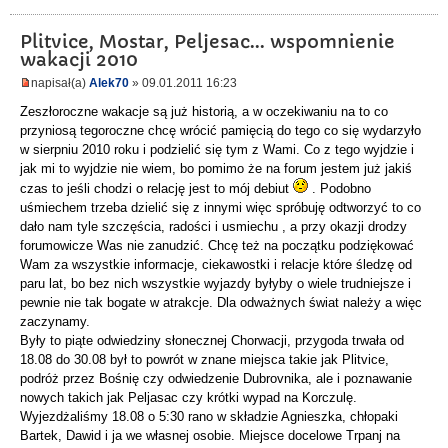
Plitvice, Mostar, Peljesac... wspomnienie
wakacji 2010
napisał(a)
Alek70
» 09.01.2011 16:23
Zeszłoroczne wakacje są już historią, a w oczekiwaniu na to co
przyniosą tegoroczne chcę wrócić pamięcią do tego co się wydarzyło
w sierpniu 2010 roku i podzielić się tym z Wami. Co z tego wyjdzie i
jak mi to wyjdzie nie wiem, bo pomimo że na forum jestem już jakiś
czas to jeśli chodzi o relację jest to mój debiut
. Podobno
uśmiechem trzeba dzielić się z innymi więc spróbuję odtworzyć to co
dało nam tyle szczęścia, radości i usmiechu , a przy okazji drodzy
forumowicze Was nie zanudzić. Chcę też na początku podziękować
Wam za wszystkie informacje, ciekawostki i relacje które śledzę od
paru lat, bo bez nich wszystkie wyjazdy byłyby o wiele trudniejsze i
pewnie nie tak bogate w atrakcje. Dla odważnych świat należy a więc
zaczynamy.
Były to piąte odwiedziny słonecznej Chorwacji, przygoda trwała od
18.08 do 30.08 był to powrót w znane miejsca takie jak Plitvice,
podróż przez Bośnię czy odwiedzenie Dubrovnika, ale i poznawanie
nowych takich jak Peljasac czy krótki wypad na Korczulę.
Wyjezdżaliśmy 18.08 o 5:30 rano w składzie Agnieszka, chłopaki
Bartek, Dawid i ja we własnej osobie. Miejsce docelowe Trpanj na