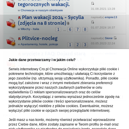
tegorocznych wakacji.
31.08.2021 13:28
w
Chorwacja w naszym obiektywie
Plan wakacji 2024 - Sycylia
napisał(a)
empire13
(zdjęcia na 8 stronie)
01.07.2024 16:37
w
Włochy - Italia
1
6
7
8
...
Plitvice-nocleg
napisał(a)
Skimir
03.05.2023 22:24
w
Apartamenty, hotele, pokoje
1
2
3
wycięte z FAQ: Dojazd starą
napisał(a)
wielbiciel
drogą przez Plitvice i Knin.
Jakie dane przetwarzamy i w jakim celu?
14.11.2024 17:46
w
Samochodem -
1
15
16
17
...
Serwis internetowy Cro.pl Chorwacja Online wykorzystuje pliki cookie i
trasy, noclegi,
pokrewne technologie, które umożliwiają i ułatwiają Ci korzystanie z
przepisy, uwagi
jego zasobów (np. utrzymują sesję użytkownika). Ponadto, pliki cookie
mogą być założone i wraz z innymi metodami zbierania preferencji
wykorzystywane przez naszych zaufanych partnerów w celu
Forum Chorwacja Online - Cro.pl
wyświetlenia Ci reklam spersonalizowanych oraz do celów
statystycznych. Korzystając z serwisu wyrażasz jednocześnie zgodę na
Usuń ciasteczka
• Strefa czasowa: UTC + 1 (Polska - czas zimowy) [
DST
]
wykorzystanie plików cookie i treści spersonalizowane, możesz
jednakże wyłączyć niektóre z plików cookies. Ewentualnie, możesz
wyłączyć pliki cookie w opcjach swojej przeglądarki internetowej.
Jeśli masz u nas konto, możemy również przetwarzać wprowadzone
przez Ciebie dane, które zostały zapisane w Twoim profilu (e-mail oraz