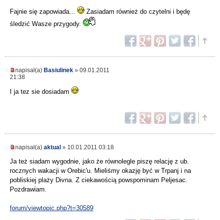
Fajnie się zapowiada...
Zasiadam również do czytelni i będę
śledzić Wasze przygody.
napisał(a)
Basiulinek
» 09.01.2011
21:38
I ja tez sie dosiadam
napisał(a)
aktual
» 10.01.2011 03:18
Ja też siadam wygodnie, jako że równolegle piszę relację z ub.
rocznych wakacji w Orebic'u. Mieliśmy okazję być w Trpanj i na
pobliskiej plaży Divna. Z ciekawością powspominam Peljesac.
Pozdrawiam.
forum/viewtopic.php?t=30589