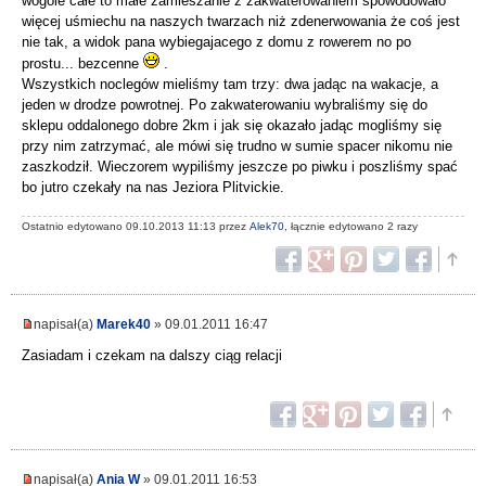
wogóle całe to małe zamieszanie z zakwaterowaniem spowodowało
więcej uśmiechu na naszych twarzach niż zdenerwowania że coś jest
nie tak, a widok pana wybiegajacego z domu z rowerem no po
prostu... bezcenne
.
Wszystkich noclegów mieliśmy tam trzy: dwa jadąc na wakacje, a
jeden w drodze powrotnej. Po zakwaterowaniu wybraliśmy się do
sklepu oddalonego dobre 2km i jak się okazało jadąc mogliśmy się
przy nim zatrzymać, ale mówi się trudno w sumie spacer nikomu nie
zaszkodził. Wieczorem wypiliśmy jeszcze po piwku i poszliśmy spać
bo jutro czekały na nas Jeziora Plitvickie.
Ostatnio edytowano 09.10.2013 11:13 przez
Alek70
, łącznie edytowano 2 razy
napisał(a)
Marek40
» 09.01.2011 16:47
Zasiadam i czekam na dalszy ciąg relacji
napisał(a)
Ania W
» 09.01.2011 16:53