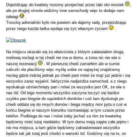
Dojeżdżając do kwatery musimy przejechać przez taki oto mostek
,
ale po drugiej stronie widzimy inne samochody więc to dodaje nam
odwagi
.
Troszkę adrenalinki było nie powiem ale dajemy radę, przejeżdżając
przez niego każda belka wydaje się żyć własnym życiem
.
Na miejscu okazało się że właściciela z którym załatwiałem drogą
meilową noclegi w tej chwili nie ma w domu, a żona nic nie wie o
naszej rezerwacji
. W pierwszej chwili zamarłem ale w sumie
zaliczki nie płaciliśmy więc myślę sobie ze najwyżej znajdziemy
nocleg gdzie indziej jednak po chwili pani mówi że mąż już jedzie i się
wszystko zaraz wyjaśni, faktycznie nadjeżdża samochod, a z niego
wyskakuje uśmiechnięty pan i mówi że wszystko jest OK, że wie o
nas itd. Od tego momentu wszystko zaczyna toczyć się bardzo
szybko pan biegnie do sąsiednich domków i coś tam dyskutuje po
chwili oddala się do innych domów i biega między nimi pyta o coś w
końcu biegnie w naszym kierunku rozmawiając w tym czasie przez
telefon. Podbiega do nas i mówi żeby jechać za nim że kwaterkę
będziemy mieć tutaj niedaleko. W tym domu mają zajęte całe piętro i
nie ma miejsca, a tam gdzie będziemy zakwaterowani wszystko
będzie tak jak tutaj jesli chodzi o warunki itd. Godzimy się na to, on