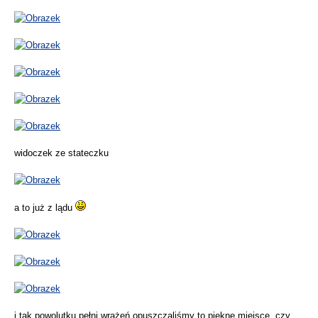
widoczek ze stateczku
a to już z lądu
i tak powolutku pełni wrażeń opuszczaliśmy to piękne miejsce, czy