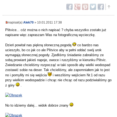
napisał(a)
Alek70
» 10.01.2011 17:38
Plitvice... cóż można o nich napisać ? chyba wszystko zostało już
napisane więc zapraszam Was na fotograficzną wycieczkę.
Dzień powitał nas piękną słoneczną pogodą
co bardzo nas
ucieszyło, bo co jak co ale Plitvice aby w pełni oddać swój urok
wymagają słonecznej pogody. Zjedliśmy śniadanie zabraliśmy ze
sobą prowiant jakieś napoje, owoce i ruszyliśmy w kierunku Plitvic.
Zwiedzanie chcieliśmy rozpocząć w taki sposób aby wielki wodospad
zostawić sobie na deser. Tak chcieliśmy, ale zapomniałem jak to jest
no i pomyliły mi się wejścia
i weszliśmy wejściem Nr.1 od razu
przy wielkim wodospadzie i chcąc nie chcąc od razu podziwialiśmy go
z góry
.
No to idziemy dalej... widok dobrze znany