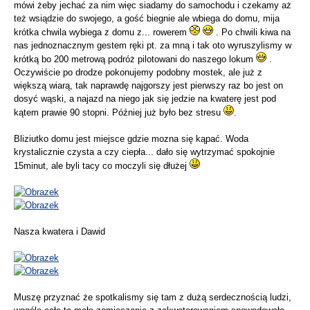
mówi żeby jechać za nim więc siadamy do samochodu i czekamy aż
też wsiądzie do swojego, a gość biegnie ale wbiega do domu, mija
krótka chwila wybiega z domu z... rowerem
. Po chwili kiwa na
nas jednoznacznym gestem ręki pt. za mną i tak oto wyruszylismy w
krótką bo 200 metrową podróż pilotowani do naszego lokum
.
Oczywiście po drodze pokonujemy podobny mostek, ale już z
większą wiarą, tak naprawdę najgorszy jest pierwszy raz bo jest on
dosyć wąski, a najazd na niego jak się jedzie na kwaterę jest pod
kątem prawie 90 stopni. Później już było bez stresu
.
Bliziutko domu jest miejsce gdzie mozna się kąpać. Woda
krystalicznie czysta a czy ciepła... dało się wytrzymać spokojnie
15minut, ale byli tacy co moczyli się dłużej
Nasza kwatera i Dawid
Muszę przyznać że spotkalismy się tam z dużą serdecznością ludzi,