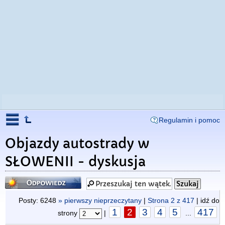
Regulamin i pomoc
Objazdy autostrady w
SŁOWENII - dyskusja
Odpowiedz
Posty: 6248
» pierwszy nieprzeczytany
|
Strona
2
z
417
| idź do
1
2
3
4
5
417
strony
|
...