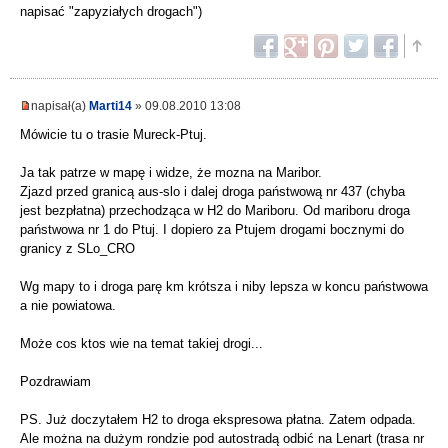
napisać "zapyziałych drogach")
napisał(a)
Marti14
» 09.08.2010 13:08
Mówicie tu o trasie Mureck-Ptuj.
Ja tak patrze w mapę i widze, że mozna na Maribor.
Zjazd przed granicą aus-slo i dalej droga państwową nr 437 (chyba
jest bezpłatna) przechodząca w H2 do Mariboru. Od mariboru droga
państwowa nr 1 do Ptuj. I dopiero za Ptujem drogami bocznymi do
granicy z SLo_CRO
Wg mapy to i droga parę km krótsza i niby lepsza w koncu państwowa
a nie powiatowa.
Może cos ktos wie na temat takiej drogi...
Pozdrawiam
PS. Już doczytałem H2 to droga ekspresowa płatna. Zatem odpada.
Ale można na dużym rondzie pod autostradą odbić na Lenart (trasa nr