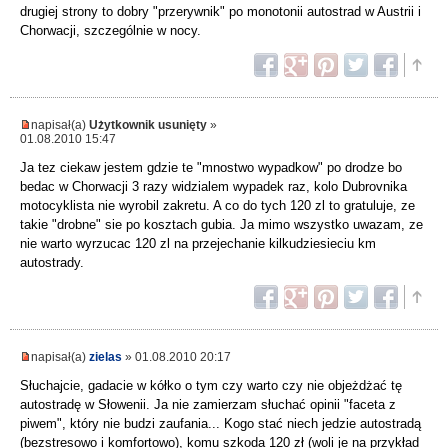
drugiej strony to dobry "przerywnik" po monotonii autostrad w Austrii i
Chorwacji, szczególnie w nocy.
napisał(a)
Użytkownik usunięty
»
01.08.2010 15:47
Ja tez ciekaw jestem gdzie te "mnostwo wypadkow" po drodze bo
bedac w Chorwacji 3 razy widzialem wypadek raz, kolo Dubrovnika
motocyklista nie wyrobil zakretu. A co do tych 120 zl to gratuluje, ze
takie "drobne" sie po kosztach gubia. Ja mimo wszystko uwazam, ze
nie warto wyrzucac 120 zl na przejechanie kilkudziesieciu km
autostrady.
napisał(a)
zielas
» 01.08.2010 20:17
Słuchajcie, gadacie w kółko o tym czy warto czy nie objeżdżać tę
autostradę w Słowenii. Ja nie zamierzam słuchać opinii "faceta z
piwem", który nie budzi zaufania... Kogo stać niech jedzie autostradą
(bezstresowo i komfortowo), komu szkoda 120 zł (woli je na przykład