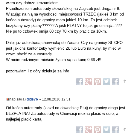
wiem czy dobrze zrozumiałem.
Przedłużeniem autostrady słoweńskiej na Zagrzeb jest droga nr 9.
Wlatując na nią na wysokosci miejscowości TRZEC (jakieś 3 km od
końca autosrady) do granicy mam jakieś 10 km. To jest odcinek
bezpłatny czy płatny?????? A jeśli PŁATNY to jak go ominąć...???
Nie po to człowiek omija 60 czy 70 km by płacić za 10km.
Dalej juz autostradą chorwacką do Zadaru. Czy na granicy SL-CRO
jest jakichś kantor zeby wymienic ZŁ lub Euro na kuny, by miec w
czym płacić za autostradę.
W moim rodzinnym mieście życza są na kunę 0,66 zł!!!
pozdrawiam i z góry dziękuje za info
napisał(a)
dids76
» 12.08.2010 12:51
Od końca autostrady (zjazd na obwodnicę Ptuj) do granicy droga jest
BEZPŁATNA! Za autostrady w Chorwacji mozna płacić w euro, a
najlepiej płacić kartą.