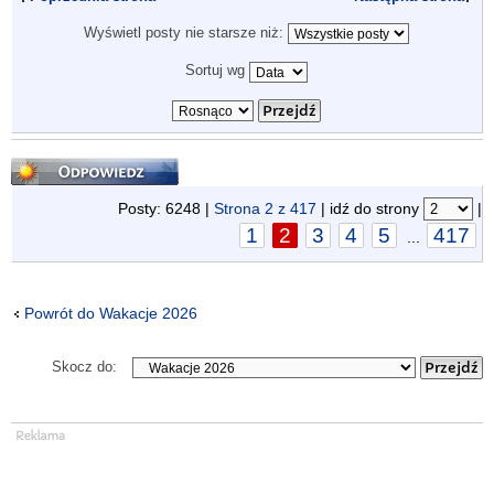
Wyświetl posty nie starsze niż:
Sortuj wg
Odpowiedz
Posty: 6248 |
Strona
2
z
417
| idź do strony
|
1
2
3
4
5
417
...
Powrót do Wakacje 2026
Skocz do: