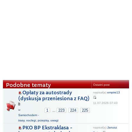
Podobne tematy
Ostatni post
Opłaty za autostrady
napisał(a)
empire13
(dyskusja przeniesiona z FAQ)
11.07.2026 07:43
w
1
223
224
225
...
Samochodem -
trasy, noclegi, przepisy, uwagi
PKO BP Ekstraklasa -
napisał(a)
Janusz