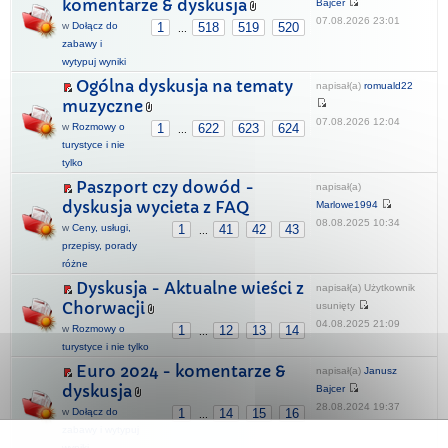
komentarze & dyskusja
Bajcer
07.08.2026 23:01
w
Dołącz do
1
518
519
520
...
zabawy i
wytypuj wyniki
Ogólna dyskusja na tematy
napisał(a)
romuald22
muzyczne
07.08.2026 12:04
w
Rozmowy o
1
622
623
624
...
turystyce i nie
tylko
Paszport czy dowód -
napisał(a)
dyskusja wycieta z FAQ
Marlowe1994
08.08.2025 10:34
w
Ceny, usługi,
1
41
42
43
...
przepisy, porady
różne
Dyskusja - Aktualne wieści z
napisał(a) Użytkownik
Chorwacji
usunięty
04.08.2025 21:09
w
Rozmowy o
1
12
13
14
...
turystyce i nie tylko
Euro 2024 - komentarze &
napisał(a)
Janusz
dyskusja
Bajcer
28.08.2024 19:37
w
Dołącz do
1
14
15
16
...
zabawy i wytypuj
wyniki