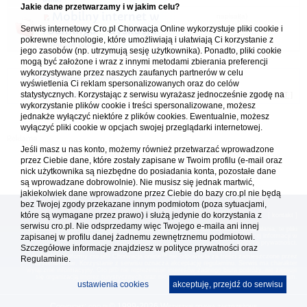
Jakie dane przetwarzamy i w jakim celu?
Mobilny internet w
napisał(a)
Serwis internetowy Cro.pl Chorwacja Online wykorzystuje pliki cookie i
roamingu - dyskusja
marekkowalak
pokrewne technologie, które umożliwiają i ułatwiają Ci korzystanie z
26.05.2026 18:44
w
Wakacje 2026
jego zasobów (np. utrzymują sesję użytkownika). Ponadto, pliki cookie
mogą być założone i wraz z innymi metodami zbierania preferencji
wykorzystywane przez naszych zaufanych partnerów w celu
Forum Chorwacja Online - Cro.pl
wyświetlenia Ci reklam spersonalizowanych oraz do celów
statystycznych. Korzystając z serwisu wyrażasz jednocześnie zgodę na
Usuń ciasteczka
• Strefa czasowa: UTC + 1 (Polska - czas zimowy) [
DST
]
wykorzystanie plików cookie i treści spersonalizowane, możesz
jednakże wyłączyć niektóre z plików cookies. Ewentualnie, możesz
wyłączyć pliki cookie w opcjach swojej przeglądarki internetowej.
Jeśli masz u nas konto, możemy również przetwarzać wprowadzone
przez Ciebie dane, które zostały zapisane w Twoim profilu (e-mail oraz
nick użytkownika są niezbędne do posiadania konta, pozostałe dane
są wprowadzane dobrowolnie). Nie musisz się jednak martwić,
jakiekolwiek dane wprowadzone przez Ciebie do bazy cro.pl nie będą
bez Twojej zgody przekazane innym podmiotom (poza sytuacjami,
które są wymagane przez prawo) i służą jedynie do korzystania z
[
reklama
] [
kontakt
]
serwisu cro.pl. Nie odsprzedamy więc Twojego e-maila ani innej
Platforma cro.pl© Chorwacja online™ wykorzystuje cookies do prawidłowego działania, te pliki
zapisanej w profilu danej żadnemu zewnętrznemu podmiotowi.
gromadzą na Twoim komputerze dane ułatwiające korzystanie z serwisu; więcej informacji w
polityce prywatności
.
Szczegółowe informacje znajdziesz w
polityce prywatności
oraz
Redakcja platformy cro.pl© Chorwacja online™ nie odpowiada za treści zamieszczone przez
Regulaminie.
użytkowników. Korzystanie z serwisu oznacza akceptację regulaminu. Serwis ma charakter
wyłącznie informacyjny. Cro.pl© nie reprezentuje interesów żadnego biura podróży, nie zajmuje
się organizacją imprez turystycznych oraz nie odpowiada za treść zamieszczonych reklam.
ustawienia cookies
akceptuję, przejdź do serwisu
Copyright: cro.pl© 1999-2026 Wszystkie prawa zastrzeżone