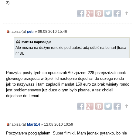
3).
napisał(a)
petr
» 09.08.2010 15:46
Marti14 napisał(a):
Ale można na dużym rondzie pod autostradą odbić na Lenart (trasa
nr 3).
Poczytaj posty tych co opuszczali A9 zjazem 228 przejezdzali obok
glownego przejscia w Spielfild nastepnie dojechali do duzego ronda
jak to nazywasz i tam zaplacili mandat 150 euro za brak winiety rondo
jest problemenoweo juz duzo o tym bylo pisane, a tez chcieli
dojechac do Lenart
napisał(a)
Marti14
» 12.08.2010 10:59
Poczytałem pooglądałem. Super filmiki. Mam jednak pytanko, bo nie