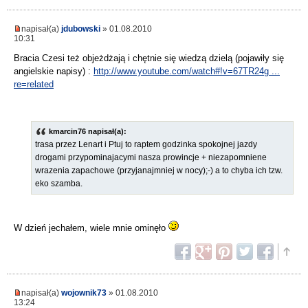
napisał(a)
jdubowski
» 01.08.2010
10:31
Bracia Czesi też objeżdżają i chętnie się wiedzą dzielą (pojawiły się
angielskie napisy) :
http://www.youtube.com/watch#!v=67TR24g ...
re=related
kmarcin76 napisał(a):
trasa przez Lenart i Ptuj to raptem godzinka spokojnej jazdy
drogami przypominajacymi nasza prowincje + niezapomniene
wrazenia zapachowe (przyjanajmniej w nocy);-) a to chyba ich tzw.
eko szamba.
W dzień jechałem, wiele mnie ominęło
napisał(a)
wojownik73
» 01.08.2010
13:24