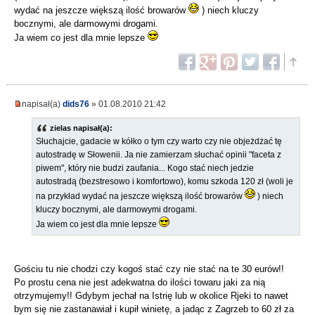
wydać na jeszcze większą ilość browarów
) niech kluczy
bocznymi, ale darmowymi drogami.
Ja wiem co jest dla mnie lepsze
napisał(a)
dids76
» 01.08.2010 21:42
zielas napisał(a):
Słuchajcie, gadacie w kółko o tym czy warto czy nie objeżdżać tę
autostradę w Słowenii. Ja nie zamierzam słuchać opinii "faceta z
piwem", który nie budzi zaufania... Kogo stać niech jedzie
autostradą (bezstresowo i komfortowo), komu szkoda 120 zł (woli je
na przykład wydać na jeszcze większą ilość browarów
) niech
kluczy bocznymi, ale darmowymi drogami.
Ja wiem co jest dla mnie lepsze
Gościu tu nie chodzi czy kogoś stać czy nie stać na te 30 eurów!!
Po prostu cena nie jest adekwatna do ilości towaru jaki za nią
otrzymujemy!! Gdybym jechał na Istrię lub w okolice Rjeki to nawet
bym się nie zastanawiał i kupił winietę, a jadąc z Zagrzeb to 60 zł za