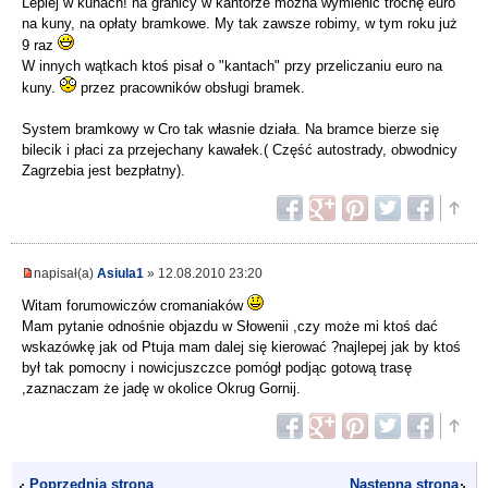
Lepiej w kunach! na granicy w kantorze można wymienic trochę euro
na kuny, na opłaty bramkowe. My tak zawsze robimy, w tym roku już
9 raz
W innych wątkach ktoś pisał o "kantach" przy przeliczaniu euro na
kuny.
przez pracowników obsługi bramek.
System bramkowy w Cro tak własnie działa. Na bramce bierze się
bilecik i płaci za przejechany kawałek.( Część autostrady, obwodnicy
Zagrzebia jest bezpłatny).
napisał(a)
Asiula1
» 12.08.2010 23:20
Witam forumowiczów cromaniaków
Mam pytanie odnośnie objazdu w Słowenii ,czy może mi ktoś dać
wskazówkę jak od Ptuja mam dalej się kierować ?najlepej jak by ktoś
był tak pomocny i nowicjuszczce pomógł podjąc gotową trasę
,zaznaczam że jadę w okolice Okrug Gornij.
Poprzednia strona
Następna strona