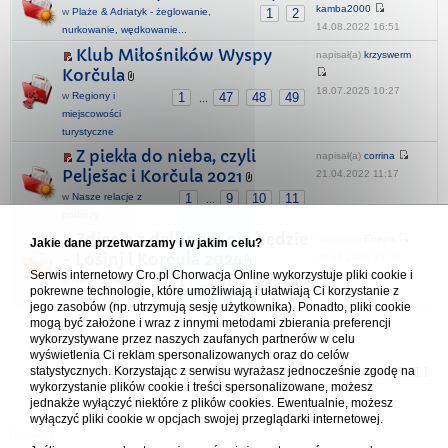
kamba2000
w
Plaże & Adriatyk - żeglowanie,
1
2
14.08.2022 16:51
nurkowanie, wędkowanie...
Klub Miłośników Wyspy
napisał(a)
krzyswerm
Korčula
18.07.2025 10:27
w
Regiony i
1
47
48
49
...
miejscowości
turystyczne
Z piekła do nieba, czyli
napisał(a)
corrina
Pelješac i Korčula 2021
21.04.2022 11:17
w
Nasze relacje z
1
9
10
11
...
podróży
Zdjęcia z delfinem nie będzie
napisał(a)
Epepa
Jakie dane przetwarzamy i w jakim celu?
- Lošinj i Korčula 2024
06.08.2025 15:30
Serwis internetowy Cro.pl Chorwacja Online wykorzystuje pliki cookie i
w
Nasze relacje z
1
41
42
43
...
pokrewne technologie, które umożliwiają i ułatwiają Ci korzystanie z
podróży
jego zasobów (np. utrzymują sesję użytkownika). Ponadto, pliki cookie
mogą być założone i wraz z innymi metodami zbierania preferencji
wykorzystywane przez naszych zaufanych partnerów w celu
Forum Chorwacja Online - Cro.pl
wyświetlenia Ci reklam spersonalizowanych oraz do celów
statystycznych. Korzystając z serwisu wyrażasz jednocześnie zgodę na
Usuń ciasteczka
• Strefa czasowa: UTC + 1 (Polska - czas zimowy) [
DST
]
wykorzystanie plików cookie i treści spersonalizowane, możesz
jednakże wyłączyć niektóre z plików cookies. Ewentualnie, możesz
wyłączyć pliki cookie w opcjach swojej przeglądarki internetowej.