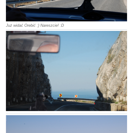
Już widać Orebić :) Nareszcie! :D