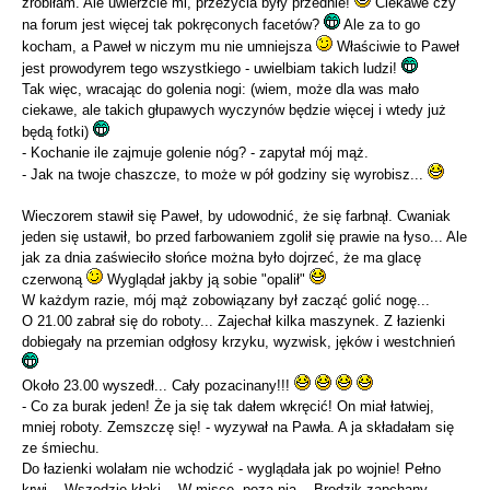
zrobiłam. Ale uwierzcie mi, przeżycia były przednie!
Ciekawe czy
na forum jest więcej tak pokręconych facetów?
Ale za to go
kocham, a Paweł w niczym mu nie umniejsza
Właściwie to Paweł
jest prowodyrem tego wszystkiego - uwielbiam takich ludzi!
Tak więc, wracając do golenia nogi: (wiem, może dla was mało
ciekawe, ale takich głupawych wyczynów będzie więcej i wtedy już
będą fotki)
- Kochanie ile zajmuje golenie nóg? - zapytał mój mąż.
- Jak na twoje chaszcze, to może w pół godziny się wyrobisz...
Wieczorem stawił się Paweł, by udowodnić, że się farbnął. Cwaniak
jeden się ustawił, bo przed farbowaniem zgolił się prawie na łyso... Ale
jak za dnia zaświeciło słońce można było dojrzeć, że ma glacę
czerwoną
Wyglądał jakby ją sobie "opalił"
W każdym razie, mój mąż zobowiązany był zacząć golić nogę...
O 21.00 zabrał się do roboty... Zajechał kilka maszynek. Z łazienki
dobiegały na przemian odgłosy krzyku, wyzwisk, jęków i westchnień
Około 23.00 wyszedł... Cały pozacinany!!!
- Co za burak jeden! Że ja się tak dałem wkręcić! On miał łatwiej,
mniej roboty. Zemszczę się! - wyzywał na Pawła. A ja składałam się
ze śmiechu.
Do łazienki wolałam nie wchodzić - wyglądała jak po wojnie! Pełno
krwi... Wszędzie kłaki... W misce, poza nią... Brodzik zapchany...