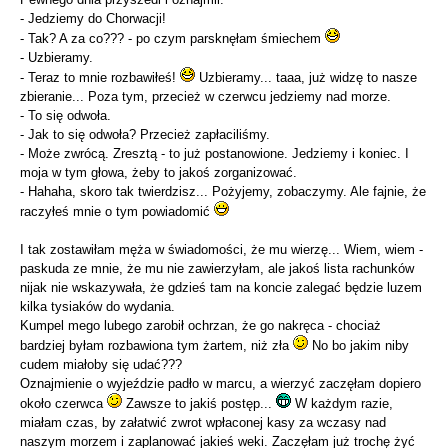
- Jedziemy do Chorwacji!
- Tak? A za co??? - po czym parsknęłam śmiechem
- Uzbieramy.
- Teraz to mnie rozbawiłeś!
Uzbieramy... taaa, już widzę to nasze
zbieranie... Poza tym, przecież w czerwcu jedziemy nad morze.
- To się odwoła.
- Jak to się odwoła? Przecież zapłaciliśmy.
- Może zwrócą. Zresztą - to już postanowione. Jedziemy i koniec. I
moja w tym głowa, żeby to jakoś zorganizować.
- Hahaha, skoro tak twierdzisz... Pożyjemy, zobaczymy. Ale fajnie, że
raczyłeś mnie o tym powiadomić
I tak zostawiłam męża w świadomości, że mu wierzę... Wiem, wiem -
paskuda ze mnie, że mu nie zawierzyłam, ale jakoś lista rachunków
nijak nie wskazywała, że gdzieś tam na koncie zalegać będzie luzem
kilka tysiaków do wydania.
Kumpel mego lubego zarobił ochrzan, że go nakręca - chociaż
bardziej byłam rozbawiona tym żartem, niż zła
No bo jakim niby
cudem miałoby się udać???
Oznajmienie o wyjeździe padło w marcu, a wierzyć zaczęłam dopiero
około czerwca
Zawsze to jakiś postęp...
W każdym razie,
miałam czas, by załatwić zwrot wpłaconej kasy za wczasy nad
naszym morzem i zaplanować jakieś weki. Zaczęłam już trochę żyć