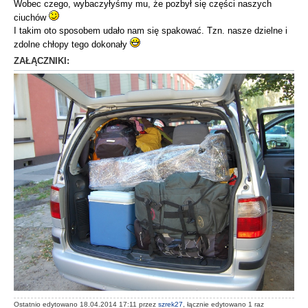
Wobec czego, wybaczyłyśmy mu, że pozbył się części naszych
ciuchów
I takim oto sposobem udało nam się spakować. Tzn. nasze dzielne i
zdolne chłopy tego dokonały
ZAŁĄCZNIKI:
Ostatnio edytowano 18.04.2014 17:11 przez
szrek27
, łącznie edytowano 1 raz