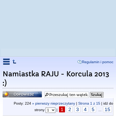
Regulamin i pomoc
Namiastka RAJU - Korcula 2013
:)
Odpowiedz
Posty: 224
» pierwszy nieprzeczytany
|
Strona
1
z
15
| idź do
1
2
3
4
5
15
strony
|
...