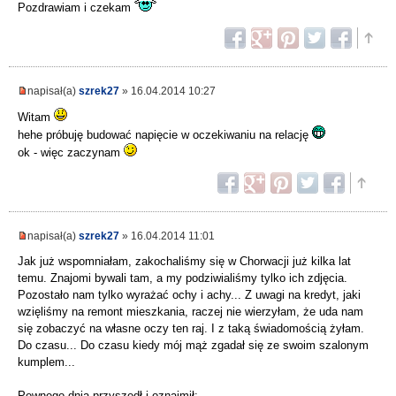
Pozdrawiam i czekam
napisał(a)
szrek27
» 16.04.2014 10:27
Witam
hehe próbuję budować napięcie w oczekiwaniu na relację
ok - więc zaczynam
napisał(a)
szrek27
» 16.04.2014 11:01
Jak już wspomniałam, zakochaliśmy się w Chorwacji już kilka lat
temu. Znajomi bywali tam, a my podziwialiśmy tylko ich zdjęcia.
Pozostało nam tylko wyrażać ochy i achy... Z uwagi na kredyt, jaki
wzięliśmy na remont mieszkania, raczej nie wierzyłam, że uda nam
się zobaczyć na własne oczy ten raj. I z taką świadomością żyłam.
Do czasu... Do czasu kiedy mój mąż zgadał się ze swoim szalonym
kumplem...
Pewnego dnia przyszedł i oznajmił: