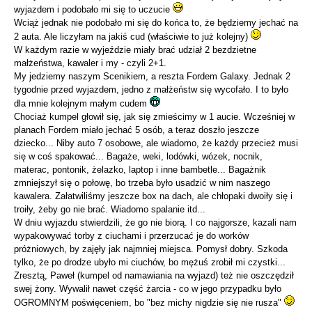
wyjazdem i podobało mi się to uczucie
Wciąż jednak nie podobało mi się do końca to, że będziemy jechać na
2 auta. Ale liczyłam na jakiś cud (właściwie to już kolejny)
W każdym razie w wyjeździe miały brać udział 2 bezdzietne
małżeństwa, kawaler i my - czyli 2+1.
My jedziemy naszym Scenikiem, a reszta Fordem Galaxy. Jednak 2
tygodnie przed wyjazdem, jedno z małżeństw się wycofało. I to było
dla mnie kolejnym małym cudem
Chociaż kumpel głowił się, jak się zmieścimy w 1 aucie. Wcześniej w
planach Fordem miało jechać 5 osób, a teraz doszło jeszcze
dziecko... Niby auto 7 osobowe, ale wiadomo, że każdy przecież musi
się w coś spakować... Bagaże, weki, lodówki, wózek, nocnik,
materac, pontonik, żelazko, laptop i inne bambetle... Bagażnik
zmniejszył się o połowę, bo trzeba było usadzić w nim naszego
kawalera. Załatwiliśmy jeszcze box na dach, ale chłopaki dwoiły się i
troiły, żeby go nie brać. Wiadomo spalanie itd...
W dniu wyjazdu stwierdzili, że go nie biorą. I co najgorsze, kazali nam
wypakowywać torby z ciuchami i przerzucać je do worków
próżniowych, by zajęły jak najmniej miejsca. Pomysł dobry. Szkoda
tylko, że po drodze ubyło mi ciuchów, bo mężuś zrobił mi czystki...
Zresztą, Paweł (kumpel od namawiania na wyjazd) też nie oszczędził
swej żony. Wywalił nawet część żarcia - co w jego przypadku było
OGROMNYM poświęceniem, bo "bez michy nigdzie się nie rusza"