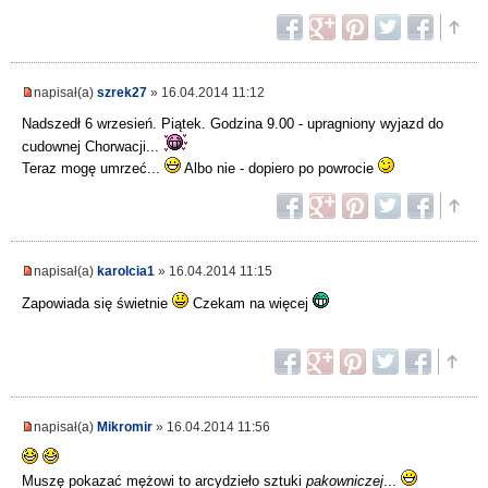
napisał(a)
szrek27
» 16.04.2014 11:12
Nadszedł 6 wrzesień. Piątek. Godzina 9.00 - upragniony wyjazd do
cudownej Chorwacji...
Teraz mogę umrzeć...
Albo nie - dopiero po powrocie
napisał(a)
karolcia1
» 16.04.2014 11:15
Zapowiada się świetnie
Czekam na więcej
napisał(a)
Mikromir
» 16.04.2014 11:56
Muszę pokazać mężowi to arcydzieło sztuki
pakowniczej
...