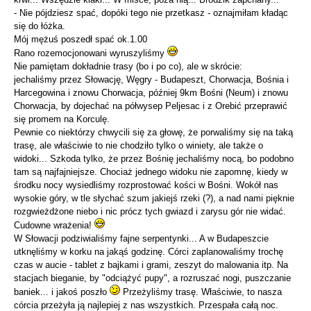
- Nie pójdziesz spać, dopóki tego nie przetkasz - oznajmiłam kładąc
się do łóżka.
Mój mężuś poszedł spać ok.1.00
Rano rozemocjonowani wyruszyliśmy
Nie pamiętam dokładnie trasy (bo i po co), ale w skrócie:
jechaliśmy przez Słowację, Węgry - Budapeszt, Chorwacja, Bośnia i
Harcegowina i znowu Chorwacja, później 9km Bośni (Neum) i znowu
Chorwacja, by dojechać na półwysep Peljesac i z Orebić przeprawić
się promem na Korculę.
Pewnie co niektórzy chwycili się za głowę, że porwaliśmy się na taką
trasę, ale właściwie to nie chodziło tylko o winiety, ale także o
widoki... Szkoda tylko, że przez Bośnię jechaliśmy nocą, bo podobno
tam są najfajniejsze. Chociaż jednego widoku nie zapomnę, kiedy w
środku nocy wysiedliśmy rozprostować kości w Bośni. Wokół nas
wysokie góry, w tle słychać szum jakiejś rzeki (?), a nad nami pięknie
rozgwieżdżone niebo i nic prócz tych gwiazd i zarysu gór nie widać.
Cudowne wrażenia!
W Słowacji podziwialiśmy fajne serpentynki... A w Budapeszcie
utknęliśmy w korku na jakąś godzinę. Córci zaplanowaliśmy trochę
czas w aucie - tablet z bajkami i grami, zeszyt do malowania itp. Na
stacjach bieganie, by "odciążyć pupy", a rozruszać nogi, puszczanie
baniek... i jakoś poszło
Przeżyliśmy trasę. Właściwie, to nasza
córcia przeżyła ją najlepiej z nas wszystkich. Przespała całą noc.