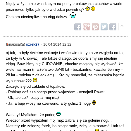
Nigdy w życiu nie wpadłabym na pomysł pakowania ciuchów w worki
próżniowe. Tylko jak było w drodze powrotnej?
Czekam niecierpliwie na ciąg dalszy.
napisał(a)
szrek27
» 16.04.2014 12:12
oj tak, to były świetne wakacje i właściwie nie tylko ze względu na to,
że były w Chorwacji, ale także dlatego, że dobraliśmy się idealnie
ekipą. Bawiliśmy się CUDOWNIE, chociaż mogłoby się wydawać, że
wiele nas różni (małżeństwo 35/40 lat - bezdzietne, kawaler 65 i my -
28 lat - rodzina z dzieckiem)... Kto by pomyślał, że mieszanka będzie
wybuchowa???
Zaczęło się od zakładu chłopaków:
- Robimy coś szalonego przed wyjazdem - oznajmił Paweł.
- Ok, ale co? - zapytał mój mąż.
- Ja farbuję włosy na czerwono, a ty golisz 1 nogę
Wariaty! Myślałam, że padnę
Wieczór przed wyjazdem mój mąż zabrał się za golenie nogi...
Niestety nie załączę fotek, bo błagał mnie, żeby je skasować i tak też