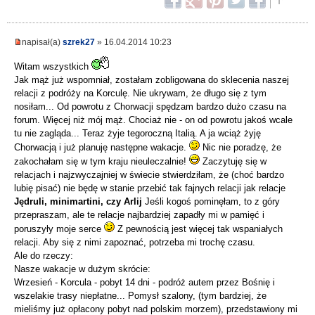
napisał(a)
szrek27
» 16.04.2014 10:23
Witam wszystkich
Jak mąż już wspomniał, zostałam zobligowana do sklecenia naszej
relacji z podróży na Korculę. Nie ukrywam, że długo się z tym
nosiłam... Od powrotu z Chorwacji spędzam bardzo dużo czasu na
forum. Więcej niż mój mąż. Chociaż nie - on od powrotu jakoś wcale
tu nie zagląda... Teraz żyje tegoroczną Italią. A ja wciąż żyję
Chorwacją i już planuję następne wakacje.
Nic nie poradzę, że
zakochałam się w tym kraju nieuleczalnie!
Zaczytuję się w
relacjach i najzwyczajniej w świecie stwierdziłam, że (choć bardzo
lubię pisać) nie będę w stanie przebić tak fajnych relacji jak relacje
Jędruli, minimartini, czy Arlij
Jeśli kogoś pominęłam, to z góry
przepraszam, ale te relacje najbardziej zapadły mi w pamięć i
poruszyły moje serce
Z pewnością jest więcej tak wspaniałych
relacji. Aby się z nimi zapoznać, potrzeba mi trochę czasu.
Ale do rzeczy:
Nasze wakacje w dużym skrócie:
Wrzesień - Korcula - pobyt 14 dni - podróż autem przez Bośnię i
wszelakie trasy niepłatne... Pomysł szalony, (tym bardziej, że
mieliśmy już opłacony pobyt nad polskim morzem), przedstawiony mi