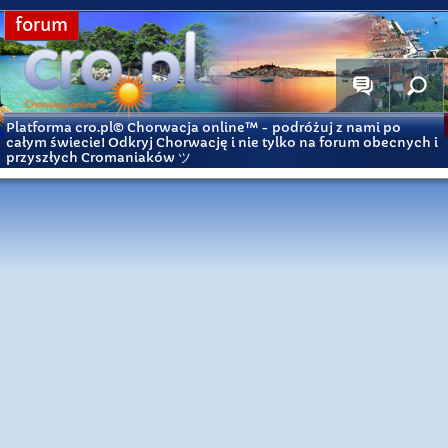
forum
Platforma cro.pl© Chorwacja online™
- podróżuj z nami po
całym świecie! Odkryj Chorwację i nie tylko na forum obecnych i
przyszłych Cromaniaków ツ