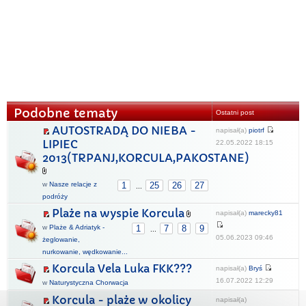
Podobne tematy
Ostatni post
AUTOSTRADĄ DO NIEBA -
napisał(a)
piotrf
LIPIEC
22.05.2022 18:15
2013(TRPANJ,KORCULA,PAKOSTANE)
w
Nasze relacje z
1
25
26
27
...
podróży
Plaże na wyspie Korcula
napisał(a)
marecky81
w
Plaże & Adriatyk -
1
7
8
9
...
05.06.2023 09:46
żeglowanie,
nurkowanie, wędkowanie...
Korcula Vela Luka FKK???
napisał(a)
Bryś
16.07.2022 12:29
w
Naturystyczna Chorwacja
Korcula - plaże w okolicy
napisał(a)