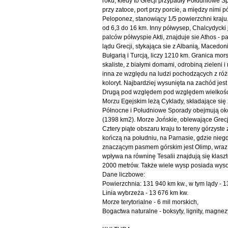
roku, kiedy to Grecji przypadły Południowe Sp
przy zatoce, port przy porcie, a między nimi
Peloponez, stanowiący 1/5 powierzchni kraju.
od 6,3 do 16 km. Inny półwysep, Chalcydycki
palców półwyspie Akti, znajduje sie Athos -
lądu Grecji, stykająca sie z Albanią, Maced
Bułgarią i Turcją, liczy 1210 km. Granica mo
skaliste, z białymi domami, odrobiną zieleni 
inna ze względu na ludzi pochodzących z róż
koloryt. Najbardziej wysunięta na zachód jes
Drugą pod względem pod względem wielkości j
Morzu Egejskim leżą Cyklady, składające się 
Północne i Południowe Sporady obejmują oko
(1398 km2). Morze Jońskie, oblewające Grec
Cztery piąte obszaru kraju to tereny górzyste
kończą na południu, na Parnasie, gdzie niegd
znaczącym pasmem górskim jest Olimp, wraz 
wpływa na równinę Tesalii znajdują się klasz
2000 metrów. Także wiele wysp posiada wysok
Dane liczbowe:
Powierzchnia: 131 940 km kw., w tym lądy - 
Linia wybrzeża - 13 676 km kw.
Morze terytorialne - 6 mil morskich,
Bogactwa naturalne - boksyty, lignity, magne