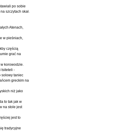
tawiali po sobie
 na szczytach skał.
iałych Atenach,
ie w pieśniach,
akby częścią
 umie grać na
ź w korowodzie.
siteteli -
o solowy taniec
 tańcem greckim na
yskich niż jako
da to tak jak w
 na stole jest
ściej jest to
się tradycyjne