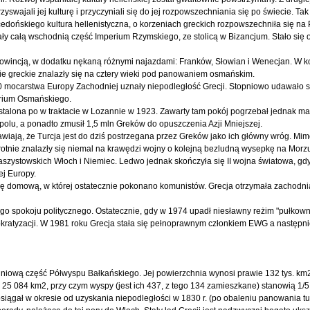
rzyswajali jej kulturę i przyczyniali się do jej rozpowszechniania się po świecie. Tak
ńskiego kultura hellenistyczna, o korzeniach greckich rozpowszechniła się na Pe
wały całą wschodnią część Imperium Rzymskiego, ze stolicą w Bizancjum. Stało się
rowincją, w dodatku nękaną różnymi najazdami: Franków, Słowian i Wenecjan. W k
ie greckie znalazły się na cztery wieki pod panowaniem osmańskim.
0 mocarstwa Europy Zachodniej uznały niepodległość Grecji. Stopniowo udawało 
erium Osmańskiego.
 ustalona po w traktacie w Lozannie w 1923. Zawarty tam pokój pogrzebał jednak m
polu, a ponadto zmusił 1,5 mln Greków do opuszczenia Azji Mniejszej.
prawiają, że Turcja jest do dziś postrzegana przez Greków jako ich główny wróg. Mi
krotnie znalazły się niemal na krawędzi wojny o kolejną bezludną wysepkę na Morz
faszystowskich Włoch i Niemiec. Ledwo jednak skończyła się II wojna światowa, gd
ej Europy.
wojnę domową, w której ostatecznie pokonano komunistów. Grecja otrzymała zachod
itego spokoju politycznego. Ostatecznie, gdy w 1974 upadł niesławny reżim "pułkown
mokratyzacji. W 1981 roku Grecja stała się pełnoprawnym członkiem EWG a następni
dniową część Półwyspu Bałkańskiego. Jej powierzchnia wynosi prawie 132 tys. km2
5 084 km2, przy czym wyspy (jest ich 437, z tego 134 zamieszkane) stanowią 1/5 
 osiągał w okresie od uzyskania niepodległości w 1830 r. (po obaleniu panowania t