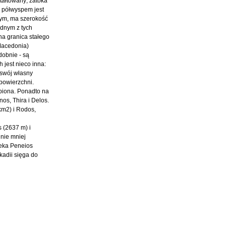
ztałtowany; zatoka
m półwyspem jest
ałym, ma szerokość
ednym z tych
na granica stałego
 Macedonia)
dobnie - są
 jest nieco inna:
 swój własny
 powierzchni.
opiona. Ponadto na
os, Thira i Delos.
km2) i Rodos,
s (2637 m) i
 nie mniej
zeka Peneios
kadii sięga do