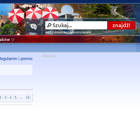
wyszukiwanie zaawansowane
niaków ツ
Regulamin i pomoc
...
2
3
4
5
19