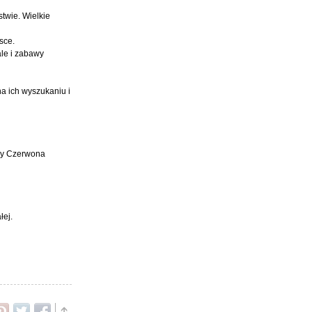
twie. Wielkie
sce.
le i zabawy
na ich wyszukaniu i
czy Czerwona
łej.