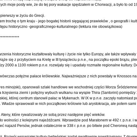
ych moje posty wie, że do tej pory wakacje spędzałem w Chorwacji, a było to od 1
pierwszy w życiu do Grecji.
 trochę o tym kraju - jego bogatej historii sięgającej prawieków , o geografii i kul
stępu historyczno -geograficznego-kulturalnego (lektura nie obowiązkowa)
*************
rzenia historyczne kształtowały kulturę i życie nie tylko Europy, ale także wpływały
iąże się z przybyciem na Kretę w III tysiącleciu p.n.e., na początku epoki brązu, pl
zy 2000 a 1100 rokiem p.n.e. rozwijały się i upadały rozmaite regionalne kultury.
wówczas potężne pałace królewskie. Najważniejsze z nich powstały w Knossos na
okres minojski), opanowali szlaki handlowe we wschodniej części Morza Śródziemn
 trzęsienia ziemi i potężny wybuch wulkanu na wyspie Thira (Santorini) pomiędzy 
skiej, której centrum stanowił pałac w Mykenach. W IX w p.n.e. zaczęły natomiast p
s". Władze sprawowali w nich początkowo królowie lub arystokracja, ale potem sami 
 Ateny, które rywalizowały ze sobą przez następne pięć wieków.
o do wolności z kolejnymi najeźdźcami. Wprawdzie pod Maratonem w 492 r. p.n.e. i 
zeć najazd Persów, jednak ostatecznie w 338 r. p.n.e. po bitwie pod Cheroneą nastą
. Rozwój wspaniałej kultury helleńskiej został gwałtownie powstrzymany. Z drugie