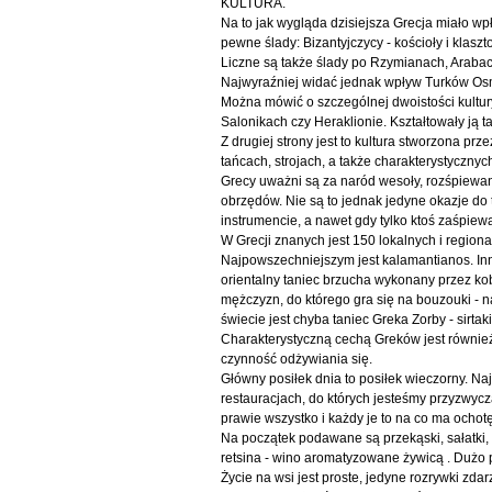
KULTURA.
Na to jak wygląda dzisiejsza Grecja miało wp
pewne ślady: Bizantyjczycy - kościoły i klasz
Liczne są także ślady po Rzymianach, Araba
Najwyraźniej widać jednak wpływ Turków Osmań
Można mówić o szczególnej dwoistości kultury
Salonikach czy Heraklionie. Kształtowały ją ta
Z drugiej strony jest to kultura stworzona pr
tańcach, strojach, a także charakterystycznyc
Grecy uważni są za naród wesoły, rozśpiewany
obrzędów. Nie są to jednak jedyne okazje do
instrumencie, a nawet gdy tylko ktoś zaśpiew
W Grecji znanych jest 150 lokalnych i regiona
Najpowszechniejszym jest kalamantianos. Inne t
orientalny taniec brzucha wykonany przez kob
mężczyzn, do którego gra się na bouzouki - 
świecie jest chyba taniec Greka Zorby - sirt
Charakterystyczną cechą Greków jest również 
czynność odżywiania się.
Główny posiłek dnia to posiłek wieczorny. Najl
restauracjach, do których jesteśmy przyzwycz
prawie wszystko i każdy je to na co ma ochotę
Na początek podawane są przekąski, sałatki, 
retsina - wino aromatyzowane żywicą . Dużo p
Życie na wsi jest proste, jedyne rozrywki zdar