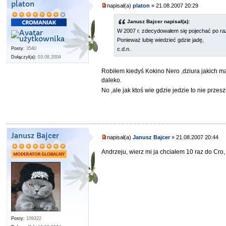
platon
napisał(a)
platon
» 21.08.2007 20:29
Janusz Bajcer napisał(a):
W 2007 r. zdecydowałem się pojechać po raz
Ponieważ lubię wiedzieć gdzie jadę,
Posty:
3540
c.d.n.
Dołączył(a):
03.08.2004
Robiłem kiedyś Kokino Nero ,dziura jakich ma
daleko.
No ,ale jak ktoś wie gdzie jedzie to nie prze
Janusz Bajcer
napisał(a)
Janusz Bajcer
» 21.08.2007 20:44
Andrzeju, wierz mi ja chciałem 10 raz do Cro
Posty:
109322