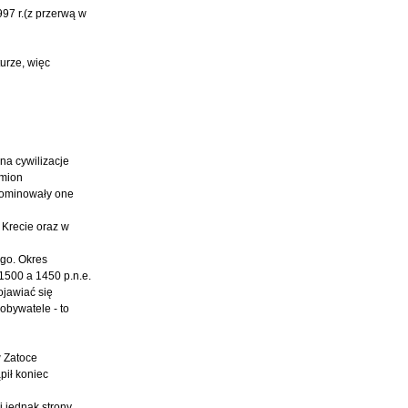
997 r.(z przerwą w
turze, więc
 na cywilizacje
emion
 Dominowały one
 Krecie oraz w
ego. Okres
1500 a 1450 p.n.e.
ojawiać się
obywatele - to
w Zatoce
pił koniec
j jednak strony