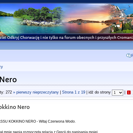
cie! Odkryj Chorwację i nie tylko na forum obecnych i przyszłych Croma
ży
 Nero
ty: 272
» pierwszy nieprzeczytany
|
Strona
1
z
19
| idź do strony
|
1
okkino Nero
YASSU KOKKINO NERO - Witaj Czerwona Wodo.
ał mnie swoją rozpoczętą relacja z Grecji do napisania mojej.