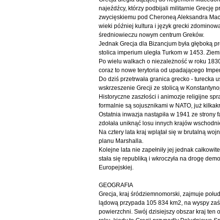
najeźdźcy, którzy podbijali militarnie Grecję p
zwycięskiemu pod Cheroneą Aleksandra Macedo
wieki później kultura i język grecki zdomino
średniowieczu nowym centrum Greków.
Jednak Grecja dla Bizancjum była głęboką p
stolica imperium uległa Turkom w 1453. Ziem
Po wielu walkach o niezależność w roku 183
coraz to nowe terytoria od upadającego Imp
Do dziś przetrwała granica grecko - turecka
wskrzeszenie Grecji ze stolicą w Konstantyno
Historyczne zaszłości i animozje religijne s
formalnie są sojusznikami w NATO, już kilka
Ostatnia inwazja nastąpiła w 1941 ze strony 
zdołała uniknąć losu innych krajów wschodni
Na cztery lata kraj wplątał się w brutalną 
planu Marshalla.
Kolejne lata nie zapełniły jej jednak całkow
stała się republiką i wkroczyła na drogę de
Europejskiej.
GEOGRAFIA
Grecja, kraj śródziemnomorski, zajmuje połu
lądową przypada 105 834 km2, na wyspy zaś 2
powierzchni. Swój dzisiejszy obszar kraj ten