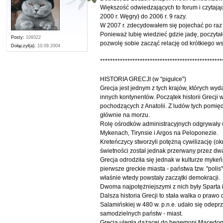
Większość odwiedzających to forum i czytając
2000 r. Węgry) do 2006 r. 9 razy.
W 2007 r. zdecydowałem się pojechać po raz 
Ponieważ lubię wiedzieć gdzie jadę, poczytałem
Posty:
109322
pozwolę sobie zacząć relację od krótkiego w
Dołączył(a):
10.09.2004
*************************************************
HISTORIA GRECJI (w "pigułce")
Grecja jest jednym z tych krajów, których wyda
innych kontynentów. Początek historii Grecji w
pochodzących z Anatolii. Z ludów tych pomięd
głównie na morzu.
Rolę ośrodków administracyjnych odgrywały 
Mykenach, Tirynsie i Argos na Peloponezie.
Kreteńczycy stworzyli potężną cywilizację (
świetności został jednak przerwany przez dwa
Grecja odrodziła się jednak w kulturze mykeń
pierwsze greckie miasta - państwa tzw. "poli
właśnie wtedy powstały zaczątki demokracji.
Dwoma najpotężniejszymi z nich były Sparta i
Dalsza historia Grecji to stała walka o praw
Salamińskiej w 480 w. p.n.e. udało się odepr
samodzielnych państw - miast.
Grecja uległa dążącej do hegemoni Macedonii