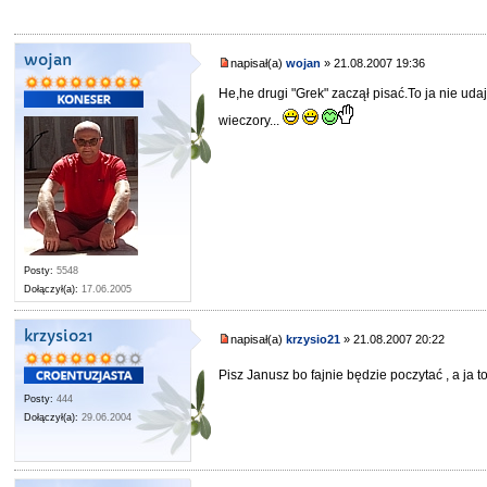
wojan
napisał(a)
wojan
» 21.08.2007 19:36
He,he drugi "Grek" zaczął pisać.To ja nie ud
wieczory...
Posty:
5548
Dołączył(a):
17.06.2005
krzysio21
napisał(a)
krzysio21
» 21.08.2007 20:22
Pisz Janusz bo fajnie będzie poczytać , a ja 
Posty:
444
Dołączył(a):
29.06.2004