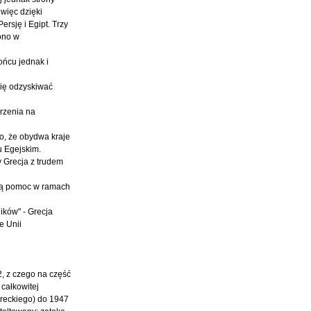
 więc dzięki
rsję i Egipt. Trzy
 ono w
ońcu jednak i
się odzyskiwać
arzenia na
mo, że obydwa kraje
u Egejskim.
y Grecja z trudem
nią pomoc w ramach
ików" - Grecja
e Unii
, z czego na część
całkowitej
ureckiego) do 1947