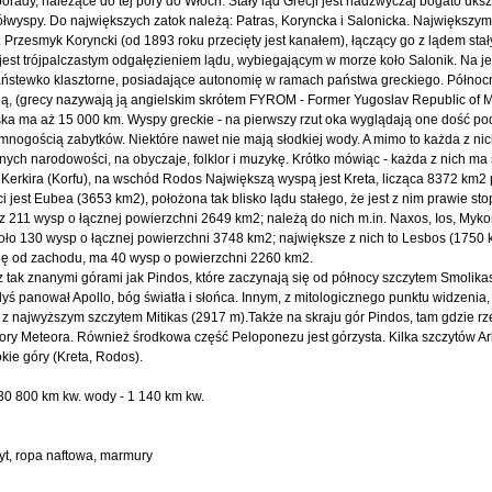
orady, należące do tej pory do Włoch. Stały ląd Grecji jest nadzwyczaj bogato uks
 półwyspy. Do największych zatok należą: Patras, Koryncka i Salonicka. Największy
 Przesmyk Koryncki (od 1893 roku przecięty jest kanałem), łączący go z lądem st
 jest trójpalczastym odgałęzieniem lądu, wybiegającym w morze koło Salonik. Na j
 państewko klasztorne, posiadające autonomię w ramach państwa greckiego. Północ
onią, (grecy nazywają ją angielskim skrótem FYROM - Former Yugoslav Republic of
rska ma aż 15 000 km. Wyspy greckie - na pierwszy rzut oka wyglądają one dość po
i mnogością zabytków. Niektóre nawet nie mają słodkiej wody. A mimo to każda z nich
nych narodowości, na obyczaje, folklor i muzykę. Krótko mówiąc - każda z nich ma
t Kerkira (Korfu), na wschód Rodos Największą wyspą jest Kreta, licząca 8372 km2
est Eubea (3653 km2), położona tak blisko lądu stałego, że jest z nim prawie st
z 211 wysp o łącznej powierzchni 2649 km2; należą do nich m.in. Naxos, Ios, Mykon
ło 130 wysp o łącznej powierzchni 3748 km2; największe z nich to Lesbos (1750 
ję od zachodu, ma 40 wysp o powierzchni 2260 km2.
 z tak znanymi górami jak Pindos, które zaczynają się od północy szczytem Smolika
yś panował Apollo, bóg światła i słońca. Innym, z mitologicznego punktu widzenia,
z najwyższym szczytem Mitikas (2917 m).Także na skraju gór Pindos, tam gdzie r
tory Meteora. Również środkowa część Peloponezu jest górzysta. Kilka szczytów Ar
ie góry (Kreta, Rodos).
130 800 km kw. wody - 1 140 km kw.
zyt, ropa naftowa, marmury