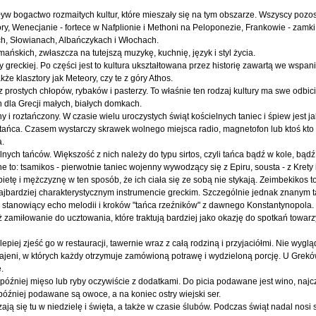
ływ bogactwo rozmaitych kultur, które mieszały się na tym obszarze. Wszyscy pozos
tory, Wenecjanie - fortece w Nafplionie i Methoni na Peloponezie, Frankowie - zamki
ch, Słowianach, Albańczykach i Włochach.
skich, zwłaszcza na tutejszą muzykę, kuchnię, język i styl życia.
 greckiej. Po części jest to kultura ukształtowana przez historię zawartą we wspan
kże klasztory jak Meteory, czy te z góry Athos.
zez prostych chłopów, rybaków i pasterzy. To właśnie ten rodzaj kultury ma swe odbic
h dla Grecji małych, białych domkach.
 i roztańczony. W czasie wielu uroczystych świąt kościelnych taniec i śpiew jest j
 tańca. Czasem wystarczy skrawek wolnego miejsca radio, magnetofon lub ktoś kto
a.
lnych tańców. Większość z nich należy do typu sirtos, czyli tańca bądź w kole, bąd
o: tsamikos - pierwotnie taniec wojenny wywodzący się z Epiru, sousta - z Krety i t
ietę i mężczyznę w ten sposób, że ich ciała się ze sobą nie stykają. Zeimbekikos t
najbardziej charakterystycznym instrumencie greckim. Szczególnie jednak znanym
aki stanowiący echo melodii i kroków "tańca rzeźników" z dawnego Konstantynopola.
zamiłowanie do ucztowania, które traktują bardziej jako okazję do spotkań towarz
epiej zjeść go w restauracji, tawernie wraz z całą rodziną i przyjaciółmi. Nie wyglą
ajeni, w których każdy otrzymuje zamówioną potrawę i wydzieloną porcję. U Greków
.
później mięso lub ryby oczywiście z dodatkami. Do picia podawane jest wino, najczę
óźniej podawane są owoce, a na koniec ostry wiejski ser.
zają się tu w niedzielę i święta, a także w czasie ślubów. Podczas świąt nadal nosi 