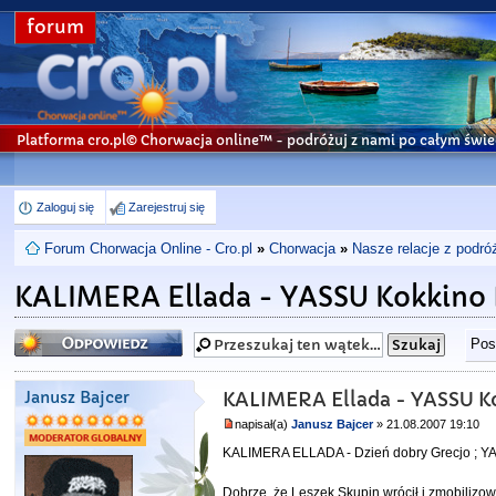
forum
Platforma cro.pl© Chorwacja online™
- podróżuj z nami po całym świe
Zaloguj się
Zarejestruj się
Forum Chorwacja Online - Cro.pl
»
Chorwacja
»
Nasze relacje z podró
KALIMERA Ellada - YASSU Kokkino
Odpowiedz
Pos
Janusz Bajcer
KALIMERA Ellada - YASSU K
napisał(a)
Janusz Bajcer
» 21.08.2007 19:10
KALIMERA ELLADA - Dzień dobry Grecjo ; 
Dobrze, że Leszek Skupin wrócił i zmobilizow