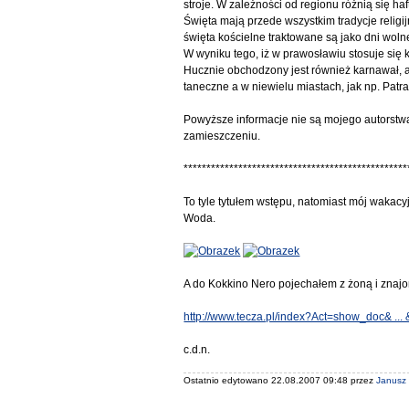
stroje. W zależności od regionu różnią się ha
Święta mają przede wszystkim tradycje religi
święta kościelne traktowane są jako dni wo
W wyniku tego, iż w prawosławiu stosuje się 
Hucznie obchodzony jest również karnawał, 
taneczne a w niewielu miastach, jak np. Patr
Powyższe informacje nie są mojego autorstwa
zamieszczeniu.
*************************************************
To tyle tytułem wstępu, natomiast mój wakac
Woda.
A do Kokkino Nero pojechałem z żoną i znajo
http://www.tecza.pl/index?Act=show_doc& ...
c.d.n.
Ostatnio edytowano 22.08.2007 09:48 przez
Janusz 