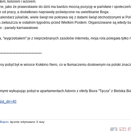
ftem, kolorem i wzorem.
jne, jako że prawosławie do dziś ma bardzo mocną pozycję w państwie i społeczeńs
lne od pracy, a dodatkowo naprawdę poświęcone na uwielbianie Boga.
kalendarz juliański, wiele świąt nie pokrywa się z datami świąt obchodzonymi w Pol
a zwłaszcza w ostatnim tygodniu przed Wielkim Postem. Organizowane są wtedy ba
as - parady karnawałowe.
, "wygrzebałem" je z nieprzebranych zasobów internetu, moja rola polegała tylko 
*****************************
yjny pobyt był w wiosce Kokkino Nero, co w tłumaczeniu dosłownym na polski zna
mymi wykupując pobyt w apartamentach Adonis z oferty Biura "Tęcza" z Bielska Bia
 &id_dir=40
Bajcer
, łącznie edytowano 3 razy