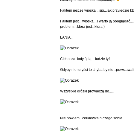
Faktem jest,że wioska ...śpi...jak przyjedzie kt
Faktem jest....wioska....i warto ją poogłądać.
problem....która jest...która )
LANIA...
Cichosza..koty śpią....ludzie tyż....
Gdyby nie turyści to chyba by nie...powstawali.
Wszystkie dróżki prowadzą do.....
Nie powiem...cerkiewka niczego sobie...