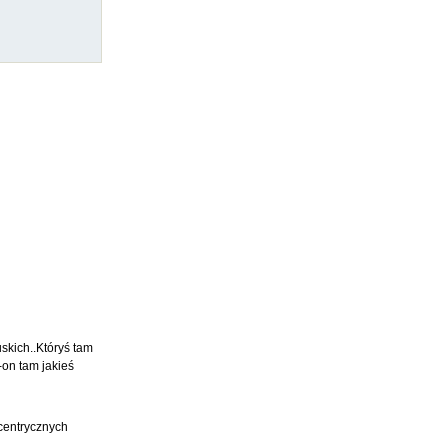
skich..Któryś tam
-on tam jakieś
scentrycznych