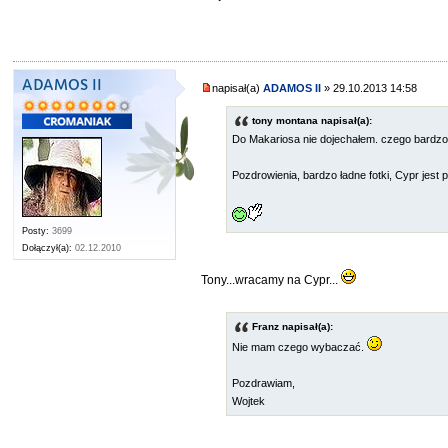
ADAMOS II
napisał(a)
ADAMOS II
» 29.10.2013 14:58
tony montana napisał(a):
Do Makariosa nie dojechałem. czego bardzo 
Pozdrowienia, bardzo ładne fotki, Cypr jest p
Posty:
3699
Dołączył(a):
02.12.2010
Tony...wracamy na Cypr...
Franz napisał(a):
Nie mam czego wybaczać.
Pozdrawiam,
Wojtek