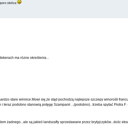
 sporo słońca
ekerach ma rózne określenia...
aardzo stare winnice.Mowi się,że stąd pochodzą najlepsze szczepy winorośli francu
h i teraz podobno stanowią potęgę Szampanii ...(podobno)...trzeba spytać Piotra F. 
działem żadnego...ale są jakieś landszafty sprzedawane przez brytyjczyków...dośc ek