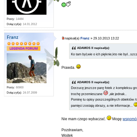
Posty:
14484
Dołączył(a):
14.01.2012
Franz
napisał(a)
Franz
» 29.10.2013 13:22
ADAMOS II napisał(a):
Ko tam był,wie o ich pięknie,kto nie był...s
Prawda.
ADAMOS II napisał(a):
Posty:
60900
Dorzucę jeszcze parę fotek z kompleksu gr
Dołączył(a):
24.07.2009
trochę przemieszane
,ale jednak..
Pominę tu opisy poszczególnych obiektów /
pamięci zostają obrazy, a nie informacje...
Nie mam czego wybaczać.
Mogę
wspomóc
Pozdrawiam,
Wojtek