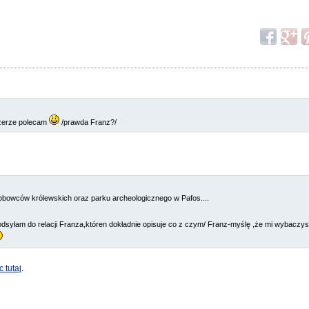
zczerze polecam
/prawda Franz?/
obowców królewskich oraz parku archeologicznego w Pafos....
odsyłam do relacji Franza,któren dokładnie opisuje co z czym/ Franz-myślę ,że mi wybaczy
 tutaj
.