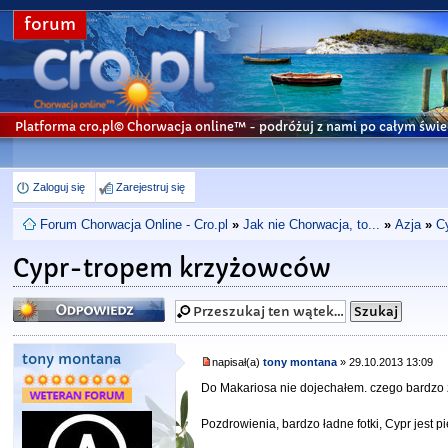
forum
Platforma cro.pl© Chorwacja online™
- podróżuj z nami po całym świe
Zaloguj się
Zarejestruj się
Forum Chorwacja Online - Cro.pl
»
Jak nie Chorwacja, to...
»
Azja
»
C
Cypr-tropem krzyżowców
Odpowiedz
tony montana
napisał(a)
tony montana
» 29.10.2013 13:09
Do Makariosa nie dojechałem. czego bardzo 
Pozdrowienia, bardzo ładne fotki, Cypr jest pię