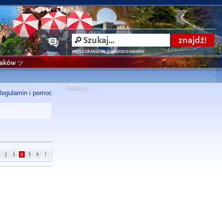
wyszukiwanie zaawansowane
niaków ツ
Regulamin i pomoc
2
3
4
5
6
7