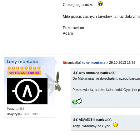
Cieszę się bardzo....
Miło gościć zacnych turystów...a nuż dobry
Pozdrawiam
Adam
tony montana
napisał(a)
tony montana
» 29.10.2013 15:39
tony montana napisał(a):
Do Makariosa nie dojechałem. czego bardzo 
Pozdrowienia, bardzo ładne fotki, Cypr jest p
Posty:
14484
Dołączył(a):
14.01.2012
ADAMOS II napisał(a):
Tony...wracamy na Cypr...