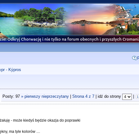
cie! Odkryj Chorwację i nie tylko na forum obecnych i przyszłych Croma
ypr - Kýpros
Posty: 97
» pierwszy nieprzeczytany
|
Strona
4
z
7
| idź do strony
|
1
żałuję - może kiedyś będzie okazja do poprawki
kny, ma tyle kolorów ....