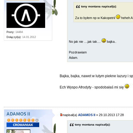
tony montana napisał(a):
Za to byłem np w Kakopetrii
heheh A 
Posty:
14484
Dołączył(a):
14.01.2012
No jak nie ....jak tak....
bajka..
Pozdrawiam
Adam.
Bajka, bajka, nawet w lutym piekne lazury i 
Ech Wyspo Afrodyty - spodobałaś mi się
ADAMOS II
napisał(a)
ADAMOS II
» 29.10.2013 17:28
tony montana napisał(a):