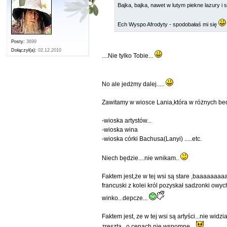
Bajka, bajka, nawet w lutym piekne lazury i
Ech Wyspo Afrodyty - spodobałaś mi się
Posty:
3699
Dołączył(a):
02.12.2010
....Nie tylko Tobie...
No ale jedżmy dalej.....
Zawitamy w wiosce Lania,która w różnych bed
-wioska artystów...
-wioska wina
-wioska córki Bachusa(Lanyi) .....etc.
Niech będzie....nie wnikam..
Faktem jest,że w tej wsi są stare ,baaaaaaaa
francuski z kolei król pozyskał sadzonki owyc
winko...depcze...
Faktem jest, ze w tej wsi są artyści...nie wi
zresztą...o cenach nie wspomnę...