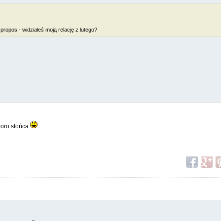
propos - widziałeś moją relację z lutego?
sporo słońca