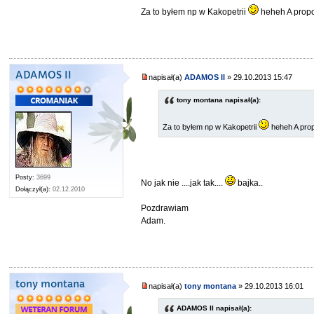
Za to byłem np w Kakopetrii
heheh A propos
ADAMOS II
napisał(a)
ADAMOS II
» 29.10.2013 15:47
tony montana napisał(a):
Za to byłem np w Kakopetrii
heheh A prop
Posty:
3699
No jak nie ....jak tak....
bajka..
Dołączył(a):
02.12.2010
Pozdrawiam
Adam.
tony montana
napisał(a)
tony montana
» 29.10.2013 16:01
ADAMOS II napisał(a):