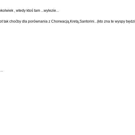
okolwiek , wtedy ktoś tam ...wylezie...
...ot tak choćby dla porównania z Chorwacją,Kretą,Santorini...(kto zna te wyspy będz
..