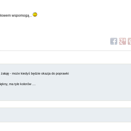
m słowem wspomogą...
żałuję - może kiedyś będzie okazja do poprawki
iękny, ma tyle kolorów ....