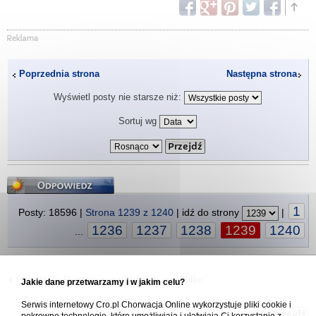
Poprzednia strona
Następna strona
Wyświetl posty nie starsze niż:
Sortuj wg
Odpowiedz
1
Posty: 18596 |
Strona
1239
z
1240
| idź do strony
|
1236
1237
1238
1239
1240
...
Powrót do Rozmowy o turystyce i nie tylko
Jakie dane przetwarzamy i w jakim celu?
Serwis internetowy Cro.pl Chorwacja Online wykorzystuje pliki cookie i
Skocz do: