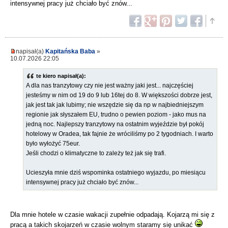
intensywnej pracy już chciało być znów...
napisał(a)
Kapitańska Baba
»
10.07.2026 22:05
te kiero napisał(a):
A dla nas tranzytowy czy nie jest ważny jaki jest... najczęściej
jesteśmy w nim od 19 do 9 lub 16tej do 8. W większości dobrze jest,
jak jest tak jak lubimy; nie wszędzie się da np w najbiedniejszym
regionie jak słyszałem EU, trudno o pewien poziom - jako mus na
jedną noc. Najlepszy tranzytowy na ostatnim wyjeździe był pokój
hotelowy w Oradea, tak fajnie że wróciliśmy po 2 tygodniach. I warto
było wyłożyć 75eur.
Jeśli chodzi o klimatyczne to zależy też jak się trafi.
Ucieszyła mnie dziś wspominka ostatniego wyjazdu, po miesiącu
intensywnej pracy już chciało być znów...
Dla mnie hotele w czasie wakacji zupełnie odpadają. Kojarzą mi się z
pracą a takich skojarzeń w czasie wolnym staramy się unikać