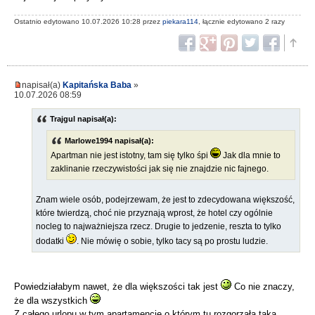
Ostatnio edytowano 10.07.2026 10:28 przez
piekara114
, łącznie edytowano 2 razy
napisał(a)
Kapitańska Baba
»
10.07.2026 08:59
Trajgul napisał(a):
Marlowe1994 napisał(a):
Apartman nie jest istotny, tam się tylko śpi
Jak dla mnie to
zaklinanie rzeczywistości jak się nie znajdzie nic fajnego.
Znam wiele osób, podejrzewam, że jest to zdecydowana większość,
które twierdzą, choć nie przyznają wprost, że hotel czy ogólnie
nocleg to najważniejsza rzecz. Drugie to jedzenie, reszta to tylko
dodatki
. Nie mówię o sobie, tylko tacy są po prostu ludzie.
Powiedziałabym nawet, że dla większości tak jest
Co nie znaczy,
że dla wszystkich
Z całego urlopu w tym apartamencie o którym tu rozgorzała taka