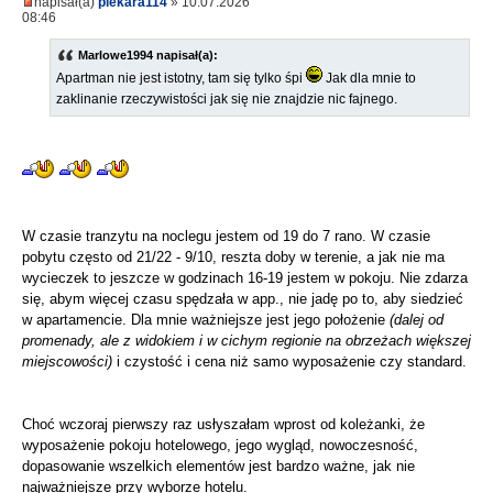
napisał(a)
piekara114
» 10.07.2026
08:46
Marlowe1994 napisał(a):
Apartman nie jest istotny, tam się tylko śpi
Jak dla mnie to
zaklinanie rzeczywistości jak się nie znajdzie nic fajnego.
W czasie tranzytu na noclegu jestem od 19 do 7 rano. W czasie
pobytu często od 21/22 - 9/10, reszta doby w terenie, a jak nie ma
wycieczek to jeszcze w godzinach 16-19 jestem w pokoju. Nie zdarza
się, abym więcej czasu spędzała w app., nie jadę po to, aby siedzieć
w apartamencie. Dla mnie ważniejsze jest jego położenie
(dalej od
promenady, ale z widokiem i w cichym regionie na obrzeżach większej
miejscowości)
i czystość i cena niż samo wyposażenie czy standard.
Choć wczoraj pierwszy raz usłyszałam wprost od koleżanki, że
wyposażenie pokoju hotelowego, jego wygląd, nowoczesność,
dopasowanie wszelkich elementów jest bardzo ważne, jak nie
najważniejsze przy wyborze hotelu.