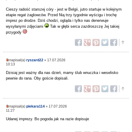
Cieszy radość starszej córy - jest w Belgii, jutro startuje w kolejnym
etapie regat żaglowców. Przed Nią trzy tygodnie wyścigu i trochę
imprez po drodze. Dziś chodzi, ogląda i tylko nas denerwuje
wysyłanymi zdjęciami
Tak w głębi serca zazdroszczę Jej takiej
przygody
napisał(a)
ryszard22
» 17.07.2026
10:13
Dzisiaj jest ważny dla nas dzień, mamy ślub wnuczka i weselisko
pewnie do rana. Oby goście dopisali.
napisał(a)
piekara114
» 17.07.2026
11:27
Udanej imprezy. Bo pogoda jak na razie dopisuje