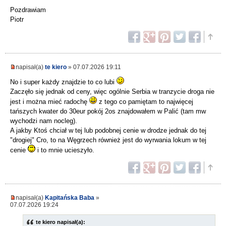
Pozdrawiam
Piotr
napisał(a)
te kiero
» 07.07.2026 19:11
No i super każdy znajdzie to co lubi
Zaczęło się jednak od ceny, więc ogólnie Serbia w tranzycie droga nie
jest i można mieć radochę
z tego co pamiętam to najwięcej
tańszych kwater do 30eur pokój 2os znajdowałem w Palić (tam mw
wychodzi nam nocleg).
A jakby Ktoś chciał w tej lub podobnej cenie w drodze jednak do tej
"drogiej" Cro, to na Węgrzech również jest do wyrwania lokum w tej
cenie
i to mnie ucieszyło.
napisał(a)
Kapitańska Baba
»
07.07.2026 19:24
te kiero napisał(a):