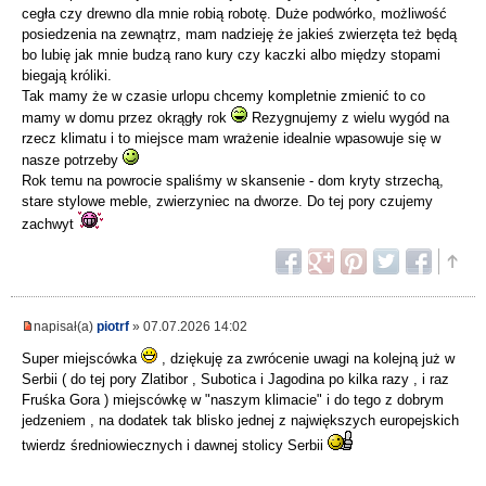
cegła czy drewno dla mnie robią robotę. Duże podwórko, możliwość
posiedzenia na zewnątrz, mam nadzieję że jakieś zwierzęta też będą
bo lubię jak mnie budzą rano kury czy kaczki albo między stopami
biegają króliki.
Tak mamy że w czasie urlopu chcemy kompletnie zmienić to co
mamy w domu przez okrągły rok
Rezygnujemy z wielu wygód na
rzecz klimatu i to miejsce mam wrażenie idealnie wpasowuje się w
nasze potrzeby
Rok temu na powrocie spaliśmy w skansenie - dom kryty strzechą,
stare stylowe meble, zwierzyniec na dworze. Do tej pory czujemy
zachwyt
napisał(a)
piotrf
» 07.07.2026 14:02
Super miejscówka
, dziękuję za zwrócenie uwagi na kolejną już w
Serbii ( do tej pory Zlatibor , Subotica i Jagodina po kilka razy , i raz
Fruśka Gora ) miejscówkę w "naszym klimacie" i do tego z dobrym
jedzeniem , na dodatek tak blisko jednej z największych europejskich
twierdz średniowiecznych i dawnej stolicy Serbii