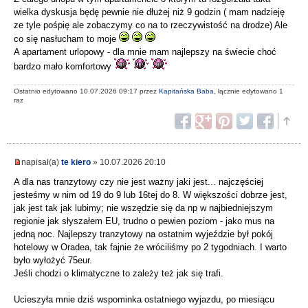
wielka dyskusja będę pewnie nie dłużej niż 9 godzin ( mam nadzieję
ze tyle pośpię ale zobaczymy co na to rzeczywistość na drodze) Ale
co się nasłucham to moje
A apartament urlopowy - dla mnie mam najlepszy na świecie choć
bardzo mało komfortowy
Ostatnio edytowano 10.07.2026 09:17 przez
Kapitańska Baba
, łącznie edytowano 1
raz
napisał(a)
te kiero
» 10.07.2026 20:10
A dla nas tranzytowy czy nie jest ważny jaki jest... najczęściej
jesteśmy w nim od 19 do 9 lub 16tej do 8. W większości dobrze jest,
jak jest tak jak lubimy; nie wszędzie się da np w najbiedniejszym
regionie jak słyszałem EU, trudno o pewien poziom - jako mus na
jedną noc. Najlepszy tranzytowy na ostatnim wyjeździe był pokój
hotelowy w Oradea, tak fajnie że wróciliśmy po 2 tygodniach. I warto
było wyłożyć 75eur.
Jeśli chodzi o klimatyczne to zależy też jak się trafi.
Ucieszyła mnie dziś wspominka ostatniego wyjazdu, po miesiącu