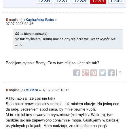
1236
1237
1238
1239
1240
napisał(a)
Kapitańska Baba
»
07.07.2026 08:46
te kiero napisał(a):
No tak myślałem. Jedną noc dałoby się przeżyć. Wasz wybór. Ale
tanio.
Podbijam pytanie Beaty. Co w tym miejscu jest nie tak?
napisał(a)
te kiero
» 07.07.2026 10:15
A kto napisał, że coś nie tak?
Stan pokoi prowincjonalny serbski, już miałem okazję. Na jedną noc
da radę. Jedzeniem spod sača, by mnie pewnie kupili.
M.in. nie lubimy otwartych pryszniców (nie mylić z Walk In), tym
bardziej jak nie zapewniono conajmniej mopa. Gustujemy w bardziej
przytulnych pokojach. Mam nadzieję, że nie traficie na jakąś