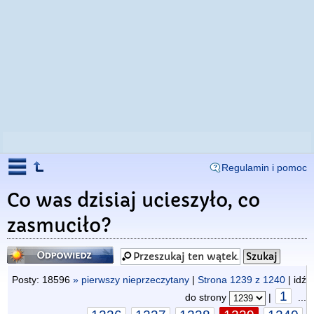
Regulamin i pomoc
Co was dzisiaj ucieszyło, co
zasmuciło?
Odpowiedz
Posty: 18596
» pierwszy nieprzeczytany
|
Strona
1239
z
1240
| idź
1
do strony
|
...