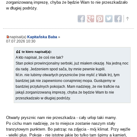
zorganizowaną imprezę, chyba że będzie Wam to nie przeszkadzało
w długiej podróży.
napisał(a)
Kapitańska Baba
»
07.07.2026 10:30
te kiero napisał(a):
A kto napisał, że coś nie tak?
Stan pokoi prowincjonalny serbski, już miałem okazję. Na jedną noc
da radę. Jedzeniem spod sača, by mnie pewnie kupili.
M.in. nie lubimy otwartych pryszniców (nie mylić z Walk In), tym
bardziej jak nie zapewniono conajmniej mopa. Gustujemy w
bardziej przytulnych pokojach. Mam nadzieję, że nie traficie na
jakąś zorganizowaną imprezę, chyba że będzie Wam to nie
przeszkadzało w długiej podróży.
Otwarty prysznic nam nie przeszkadza - cały urlop taki mamy.
Po cichu mam nadzieję, ze to miejsce zostanie naszym stały
tranzytowym punktem. Bo patrząc na zdjęcia - mój klimat. Przy węźle
- wielki plus. Pokoje - nie istotne jakie bo tylko tam śpimy a kamień,