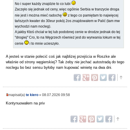
No i super każdy znajdzie to co lubi
Zaczęło się jednak od ceny, więc ogólnie Serbia w tranzycie droga
nie jest i można mieć radochę
z tego co pamiętam to najwięcej
tańszych kwater do 30eur pokój 2os znajdowałem w Palić (tam mw
wychodzi nam nocleg).
A jakby Ktoś chciał w tej lub podobnej cenie w drodze jednak do tej
"drogiej" Cro, to na Węgrzech również jest do wyrwania lokum w tej
cenie
i to mnie ucieszyło.
A jesteś w stanie polecić coś jak najbliżej przejścia w Roszke ale
właśnie od strony węgierskiej? Tak żeby nie jechać autostradą do tego
noclegu bo bez sensu byłoby nam kupować winietę na dwa dni.
napisał(a)
te kiero
» 08.07.2026 09:58
Kontynuowałem na priv