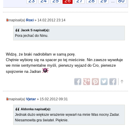
23
24
25
26
27
28
29
80
...
napisał(a)
Roxi
» 14.02.2012 23:14
Jacek S napisał(a):
Pora jechać do Ninu.
Widzę, że braki nadrobiłam w samą porę.
Chętnie wybiorę się na spacer po tej mieścinie. Nin zawsze wywołuje
we mnie sentymentalne myśli, pierwszy wyjazd do Cro, pierwsze
spojrzenie na Jadran
napisał(a)
Vjetar
» 15.02.2012 09:31
Aldonka napisał(a):
Jednak dużo większe wrażenie wywarł na mnie Was nocny Zadar.
Niesamowita gra świateł. Pięknie.