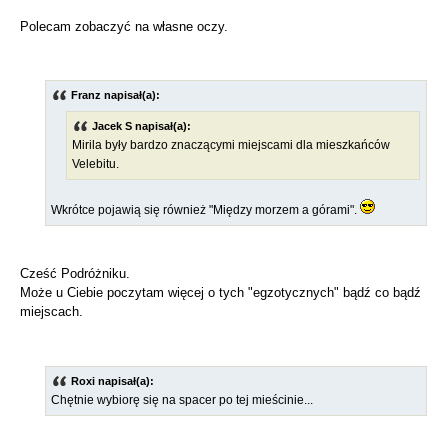
Polecam zobaczyć na własne oczy.
Franz napisał(a):
Jacek S napisał(a):
Mirila były bardzo znaczącymi miejscami dla mieszkańców
Velebitu.
Wkrótce pojawią się również "Między morzem a górami".
Cześć Podróżniku.
Może u Ciebie poczytam więcej o tych "egzotycznych" bądź co bądź
miejscach.
Roxi napisał(a):
Chętnie wybiorę się na spacer po tej mieścinie...