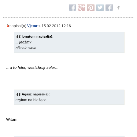
napisał(a)
Vjetar
» 15.02.2012 12:16
longtom napisał(a):
... jedźmy
nikt nie woła...
...a to feler, westchnął seler...
Agasz napisał(a):
czytam na bieżąco
Witam.