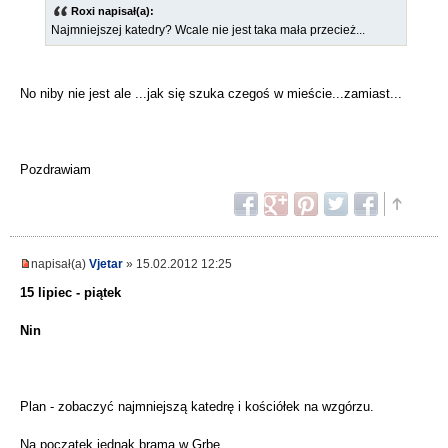
Roxi napisał(a):
Najmniejszej katedry? Wcale nie jest taka mała przecież...
No niby nie jest ale ...jak się szuka czegoś w mieście...zamiast...
Pozdrawiam
napisał(a)
Vjetar
» 15.02.2012 12:25
15 lipiec - piątek
Nin
Plan - zobaczyć najmniejszą katedrę i kościółek na wzgórzu.
Na początek jednak brama w Grbe.