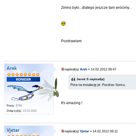
Zimno było...dlatego jeszcze tam wrócimy...
Pozdrawiam
Arek
napisał(a)
Arek
» 14.02.2012 08:47
Jacek S napisał(a):
Pora na instalację pt. Pozdrav Suncu.
It's amazing !
Posty:
8749
Dołączył(a):
15.03.2002
Vjetar
napisał(a)
Vjetar
» 14.02.2012 09:11