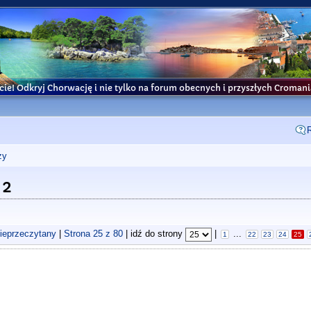
cie! Odkryj Chorwację i nie tylko na forum obecnych i przyszłych Croma
ży
 2
nieprzeczytany
|
Strona
25
z
80
| idź do strony
|
...
1
22
23
24
25