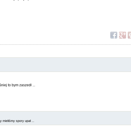
niej to bym zaszedł ...
 mieliśmy spory upał ...