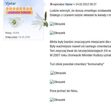
Vjetar
napisał(a)
Vjetar
» 14.02.2012 09:27
Ludzie wierzyli, że dusza zmarłego zostawała
Dlatego z czasem ludzie składali tu kwiaty i mo
Posty:
45308
Dołączył(a):
04.06.2008
Mirila były bardzo znaczącymi miejscami dla
Były ważniejsze nawet od samego cmentarza 
Ten zwyczaj trwał do lat pięćdziesiątych XX 
W 2007 roku chorwacki Minister Kultury uznał 
Tuż obok powstał cmentarz "komunalny"
.
Pora jechać do Ninu.