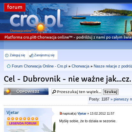
forum
Platforma cro.pl© Chorwacja online™
- podróżuj z nami po całym świe
Zaloguj się
Zarejestruj się
Forum Chorwacja Online - Cro.pl
»
Chorwacja
»
Nasze relacje z podró
Cel - Dubrovnik - nie ważne jak...cz.
Odpowiedz
Posty: 1187
» pierwszy 
Vjetar
napisał(a)
Vjetar
» 13.02.2012 11:57
Myślę sobie, że to działa w sezonie.