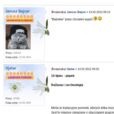
Janusz Bajcer
napisał(a)
Janusz Bajcer
» 14.02.2012 09:13
"Babskie" piwo chciałeś wypić
Posty:
109324
Dołączył(a):
10.09.2004
Vjetar
napisał(a)
Vjetar
» 14.02.2012 09:25
15 lipiec - piątek
Ražanac i archeologia
Posty:
45308
Dołączył(a):
04.06.2008
Mirila to tradycyjne pomniki, których kilka m
Jest to miejsce związane z obyczajami pogr