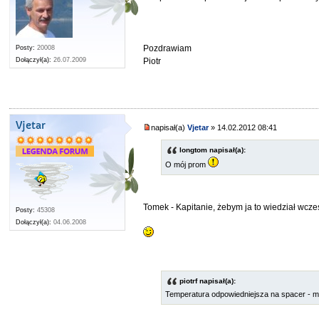
Pozdrawiam
Posty:
20008
Piotr
Dołączył(a):
26.07.2009
Vjetar
napisał(a)
Vjetar
» 14.02.2012 08:41
longtom napisał(a):
O mój prom
Tomek - Kapitanie, żebym ja to wiedział wcześ
Posty:
45308
Dołączył(a):
04.06.2008
piotrf napisał(a):
Temperatura odpowiedniejsza na spacer - my