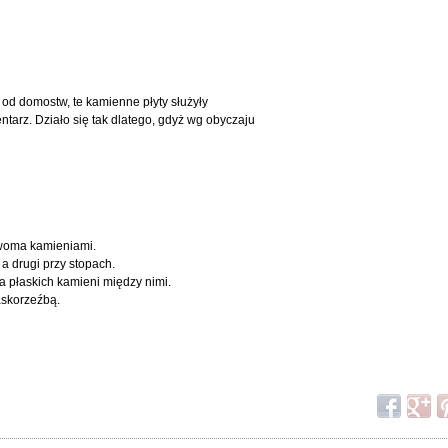
od domostw, te kamienne płyty służyły
ntarz. Działo się tak dlatego, gdyż wg obyczaju
dwoma kamieniami.
a drugi przy stopach.
a płaskich kamieni między nimi.
askorzeźbą.