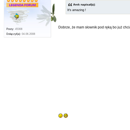
Arek napisał(a):
It's amazing !
Dobrze, że mam słownik pod ręką bo już chcia
Posty:
45308
Dołączył(a):
04.06.2008