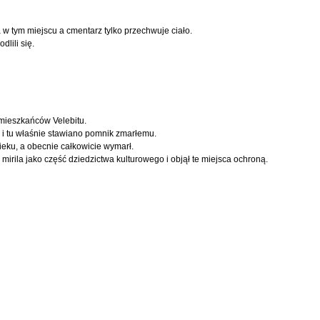
 w tym miejscu a cmentarz tylko przechwuje ciało.
dlili się.
 mieszkańców Velebitu.
i tu właśnie stawiano pomnik zmarłemu.
wieku, a obecnie całkowicie wymarł.
mirila jako część dziedzictwa kulturowego i objął te miejsca ochroną.