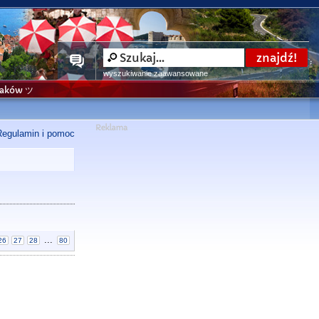
wyszukiwanie zaawansowane
niaków ツ
Regulamin i pomoc
...
26
27
28
80