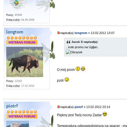
Posty:
45308
Dołączył(a):
04.06.2008
longtom
napisał(a)
longtom
» 13.02.2012 13:07
Jacek S napisał(a):
...koło promu na Ugljan..
O mój prom
pzdr
Posty:
12243
Dołączył(a):
17.02.2010
piotrf
napisał(a)
piotrf
» 13.02.2012 23:14
Piękny jest Twój nocny Zadar
Temperatura odpowiedniejsza na spacer - my