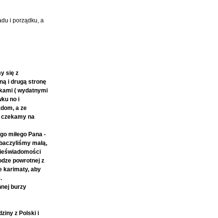
adu i porządku, a
y się z
ą i drugą stronę
zkami ( wydatnymi
wku no i
zdom, a ze
 i czekamy na
ego miłego Pana -
zobaczyliśmy małą,
 nieświadomości
odze powrotnej z
e karimaty, aby
.
nnej burzy
iny z Polski i