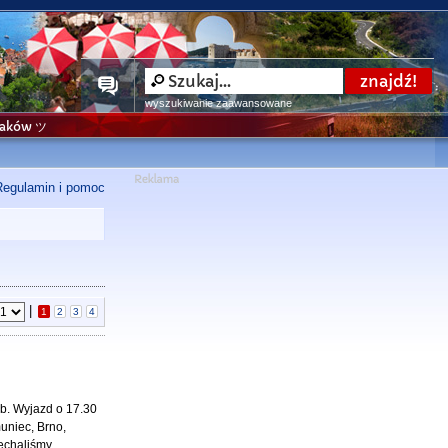
wyszukiwanie zaawansowane
niaków ツ
Regulamin i pomoc
|
1
2
3
4
b. Wyjazd o 17.30
uniec, Brno,
jechaliśmy