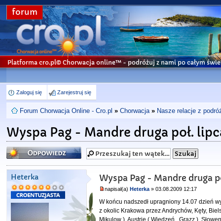
forum
Platforma cro.pl© Chorwacja online™
- podróżuj z nami po całym świe
Zaloguj się
Zarejestruj się
Forum Chorwacja Online - Cro.pl
»
Chorwacja
»
Nasze relacje z podró
Wyspa Pag - Mandre druga poł. lip
Odpowiedz
Heterka
Wyspa Pag - Mandre druga po
napisał(a)
Heterka
» 03.08.2009 12:17
W końcu nadszedł upragniony 14.07 dzień wy
z okolic Krakowa przez Andrychów, Kęty, Biel
Mikulow ), Austrię ( Wiedzeń , Grazz ), Słowe