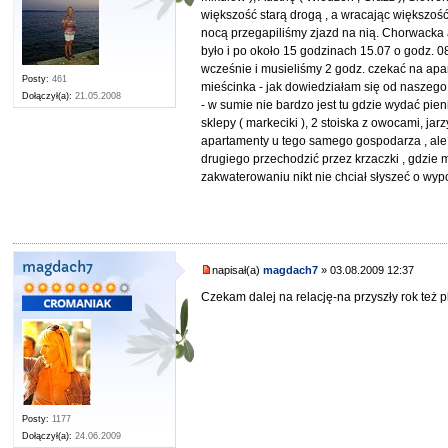
większość starą drogą , a wracając większość
nocą przegapiliśmy zjazd na nią. Chorwacka 
było i po około 15 godzinach 15.07 o godz. 
wcześnie i musieliśmy 2 godz. czekać na apa
Posty:
461
mieścinka - jak dowiedziałam się od naszeg
Dołączył(a):
21.05.2008
- w sumie nie bardzo jest tu gdzie wydać pien
sklepy ( markeciki ), 2 stoiska z owocami, j
apartamenty u tego samego gospodarza , ale
drugiego przechodzić przez krzaczki , gdzie m
zakwaterowaniu nikt nie chciał słyszeć o wyp
magdach7
napisał(a)
magdach7
» 03.08.2009 12:37
Czekam dalej na relację-na przyszły rok też
Posty:
1177
Dołączył(a):
24.06.2009