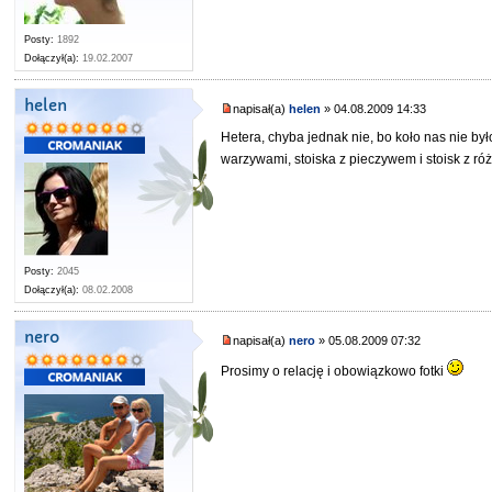
Posty:
1892
Dołączył(a):
19.02.2007
helen
napisał(a)
helen
» 04.08.2009 14:33
Hetera, chyba jednak nie, bo koło nas nie był
warzywami, stoiska z pieczywem i stoisk z ró
Posty:
2045
Dołączył(a):
08.02.2008
nero
napisał(a)
nero
» 05.08.2009 07:32
Prosimy o relację i obowiązkowo fotki