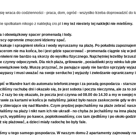
się wraca do codzienności - praca, dom, ogród - wszystko trzeba doprowadzić do ł
ie spotkałam nikogo z naklejką cro.pl
i my też niestety tej naklejki nie mieliśmy.
ja i obowiązkowy spacer promenadą i lody.
zyscy ogromnie zmęczeni idziemy spać.
kakuje i spragnieni słońca i wody wyruszamy na plażę. Po południu zapoznajem
rom nie ma końca, bo i jest gdzie spacerować - promenada ciągnie się w jedn
iwieni nie bardzo są skorzy do wysiłku fizycznego. Najchętniej leżeliby brzus
je czynny odpoczynek. Dla nich plaża, grilowanie , posiadówki przy winku lub pi
bowiązkowe lody. Muszę przyznać, że panujące upały nie bardzo sprzyjały wyja
 baypasy i musi uważać na swoje serducho ) wyjazdy i zwiedzanie ograniczamy
pić w Mandre kart do automatu telefonicznego i za poradą gospodarza - starsz
liśmy rachubę dni i okazało się, że jest sobota i poczta nieczynna, ale za to 
2 razy bo się okazało, że poczta jest czynna od 08.00 do 14.30 a my w swojej
prawie za kartami w końcu je nabyliśmy. jakież było nasze zaskoczenie gdy w dr
 zbierające się nad Mandre. Czym prędzej pojechaliśmy na plaże zebrać nasz
ialiśmy na plaży i nikt nam ich nie ukradł - no chyba że jechaliśmy na inna plażę
ch, wypiliśmy po kawce, poplotkowaliśmy, cos tam zjedliśmy i po około godzi
 się plażować, a dzieci miały radochę bo były fale.
śmy u tego samego gospodarza. W naszym domu 2 apartamenty zajmowały rodz