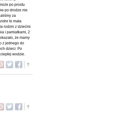
 może po prostu
ków po drodze nie
haliśmy za
andre to mała
a rodzin z dziećmi
ia i pamiatkami, 2
ę okazało, że mamy
o z jednego do
ych dzieci. Po
ciepłej wodzie.