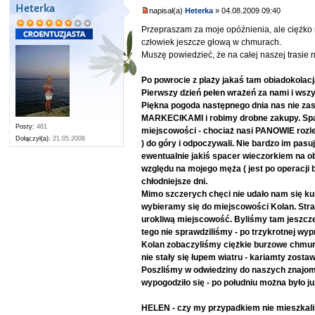
Heterka
napisał(a)
Heterka
» 04.08.2009 09:40
Przepraszam za moje opóźnienia, ale ciężko 
człowiek jeszcze głową w chmurach.
Muszę powiedzieć, że na całej naszej trasie n
Po powrocie z plaży jakaś tam obiadokolac
Pierwszy dzień pełen wrażeń za nami i ws
Piękna pogoda następnego dnia nas nie zas
MARKECIKAMI i robimy drobne zakupy. Space
Posty:
461
miejscowości - chociaż nasi PANOWIE rozlen
Dołączył(a):
21.05.2008
) do góry i odpoczywali. Nie bardzo im pasu
ewentualnie jakiś spacer wieczorkiem na o
względu na mojego męża ( jest po operacji
chłodniejsze dni.
Mimo szczerych chęci nie udało nam się ku
wybieramy się do miejscowości Kolan. Straci
urokliwą miejscowość. Byliśmy tam jeszcze 
tego nie sprawdziliśmy - po trzykrotnej wy
Kolan zobaczyliśmy ciężkie burzowe chmury
nie stały się łupem wiatru - kariamty zostaw
Poszliśmy w odwiedziny do naszych znajomy
wypogodziło się - po południu można było już
HELEN - czy my przypadkiem nie mieszkali