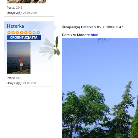
Posty:
2541
Dołączył(a):
26.06.2006
Heterka
napisał(a)
Heterka
» 05.08.2009 09:47
Porcik w Mandre
blue
Posty:
461
Dołączył(a):
21.05.2008