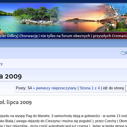
cie! Odkryj Chorwację i nie tylko na forum obecnych i przyszłych Croma
ży
ca 2009
Posty: 54
» pierwszy nieprzeczytany
|
Strona
1
z
4
| idź do strony
ł. lipca 2009
jazdu na wyspę Pag do Mandre, 3 samochody stoją w gotowości - w sumie 13 osó
sko-Białą ( uwaga objazdy do Cieszyna i można się pogubić ), przez Czechy ( Ołom
nię ( bez objazdów - duża część autostrady jest już czynna ). Jadąc w tamta stronę 