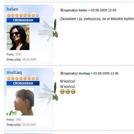
helen
napisał(a)
helen
» 03.08.2009 12:44
Zasiadam i ja, zwłaszcza, że w Mandre byliś
Posty:
2045
Dołączył(a):
08.02.2008
mutiaq
napisał(a)
mutiaq
» 03.08.2009 12:46
W końcu!
W końcu!
Posty:
1892
Dołączył(a):
19.02.2007