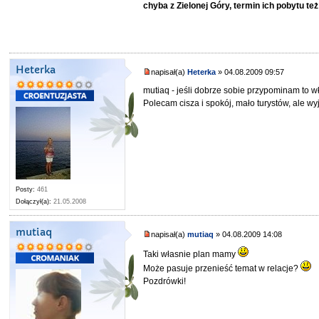
chyba z Zielonej Góry, termin ich pobytu też
Heterka
napisał(a)
Heterka
» 04.08.2009 09:57
mutiaq - jeśli dobrze sobie przypominam to w
Polecam cisza i spokój, mało turystów, ale w
Posty:
461
Dołączył(a):
21.05.2008
mutiaq
napisał(a)
mutiaq
» 04.08.2009 14:08
Taki własnie plan mamy
Może pasuje przenieść temat w relacje?
Pozdrówki!