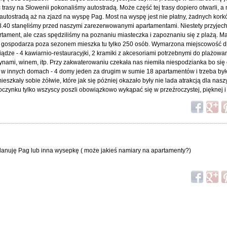
 trasy na Słowenii pokonaliśmy autostradą. Może część tej trasy dopiero otwarli, a
autostradą aż na zjazd na wyspę Pag. Most na wyspę jest nie płatny, żadnych kor
08.40 stanęliśmy przed naszymi zarezerwowanymi apartamentami. Niestety przyjec
rtament, ale czas spędziliśmy na poznaniu miasteczka i zapoznaniu się z plażą. M
o gospodarza poza sezonem mieszka tu tylko 250 osób. Wymarzona miejscowość dl
iądze - 4 kawiarnio-restauracyjki, 2 kramiki z akcesoriami potrzebnymi do plażowan
arzynami, winem, itp. Przy zakwaterowaniu czekała nas niemiła niespodzianka bo si
 w innych domach - 4 domy jeden za drugim w sumie 18 apartamentów i trzeba był
ieszkały sobie żółwie, które jak się póżniej okazało były nie lada atrakcją dla nasz
oczynku tylko wszyscy poszli obowiązkowo wykąpać się w przeźroczystej, pięknej i 
 planuję Pag lub inna wysepkę ( może jakieś namiary na apartamenty?)