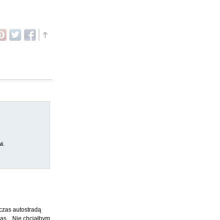
i.
 czas autostradą
as... Nie chciałbym