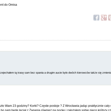
ent do Omisa
rzejechałem tą trasę sam bez spania a drugim aucie było dwóch kierowców także się zmienial
eszło Wam 23 godziny? Korki? Częste postoje ? Z Wrocławia jadąc praktycznie cały
bo sam będę leciał z Żagania również na nockę i założyłem sobie nieco krótszy cz