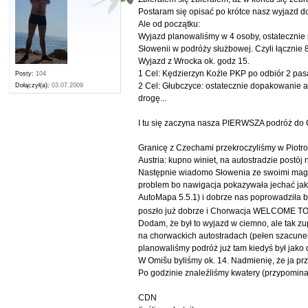
Postaram się opisać po krótce nasz wyjazd do
Ale od początku:
Wyjazd planowaliśmy w 4 osoby, ostatecznie 
Słowenii w podróży służbowej. Czyli łącznie
Wyjazd z Wrocka ok. godz 15.
1 Cel: Kędzierzyn Koźle PKP po odbiór 2 pas
Posty:
104
2 Cel: Głubczyce: ostatecznie dopakowanie au
Dołączył(a):
03.07.2009
drogę...
I tu się zaczyna nasza PIERWSZA podróż do C
Granicę z Czechami przekroczyliśmy w Piotrowi
Austria: kupno winiet, na autostradzie postó
Następnie wiadomo Słowenia ze swoimi magi
problem bo nawigacja pokazywała jechać jaką
AutoMapa 5.5.1) i dobrze nas poprowadziła bo
poszło już dobrze i Chorwacja WELCOME T
Dodam, że był to wyjazd w ciemno, ale tak z
na chorwackich autostradach (pełen szacunek 
planowaliśmy podróż już tam kiedyś był jako 
W Omišu byliśmy ok. 14. Nadmienię, że ja pr
Po godzinie znaleźliśmy kwatery (przypomina
CDN