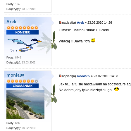
Posty:
104
Dołączył(a):
03.07.2009
Arek
napisał(a)
Arek
» 23.02.2010 14:26
O masz... narobił smaku i uciekł
Wracaj !! Dawaj foty
Posty:
8749
Dołączył(a):
15.03.2002
monia85
napisał(a)
monia85
» 23.02.2010 14:58
Jak to.. ja tu się nastawiłam na soczystą rel
No dobra, oby tylko niezbyt długo..
Posty:
666
Dołączył(a):
05.02.2010