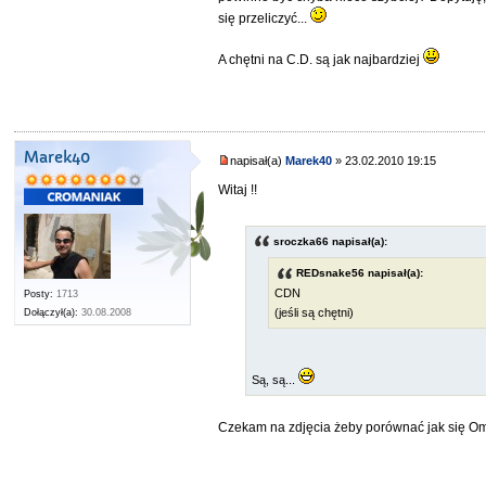
się przeliczyć...
A chętni na C.D. są jak najbardziej
Marek40
napisał(a)
Marek40
» 23.02.2010 19:15
Witaj !!
sroczka66 napisał(a):
REDsnake56 napisał(a):
CDN
Posty:
1713
(jeśli są chętni)
Dołączył(a):
30.08.2008
Są, są...
Czekam na zdjęcia żeby porównać jak się Om