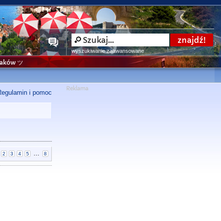
wyszukiwanie zaawansowane
niaków ツ
Regulamin i pomoc
...
2
3
4
5
8