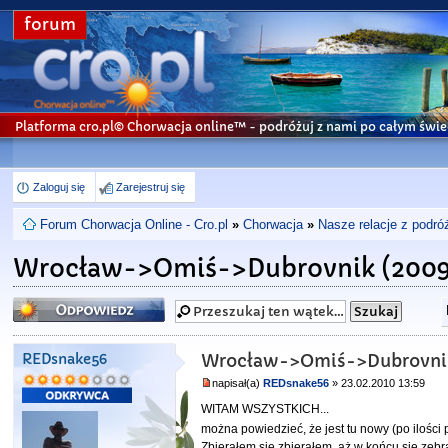
forum
Platforma cro.pl© Chorwacja online™
- podróżuj z nami po całym świe
Zaloguj się
Zarejestruj się
Forum Chorwacja Online - Cro.pl
»
Chorwacja
»
Nasze relacje z podró
Wrocław->Omiś->Dubrovnik (2009
Odpowiedz
REDsnake56
Wrocław->Omiś->Dubrovnik
napisał(a)
REDsnake56
» 23.02.2010 13:59
WITAM WSZYSTKICH...
można powiedzieć, że jest tu nowy (po ilości
Zbierałem się zbierałem, aż w końcu się zebr