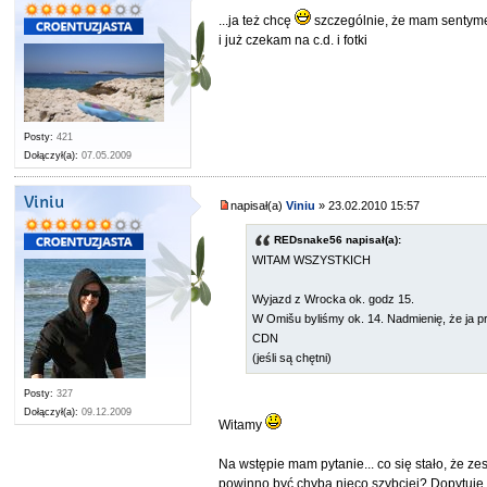
...ja też chcę
szczególnie, że mam sentym
i już czekam na c.d. i fotki
Posty:
421
Dołączył(a):
07.05.2009
Viniu
napisał(a)
Viniu
» 23.02.2010 15:57
REDsnake56 napisał(a):
WITAM WSZYSTKICH
Wyjazd z Wrocka ok. godz 15.
W Omišu byliśmy ok. 14. Nadmienię, że ja p
CDN
(jeśli są chętni)
Posty:
327
Dołączył(a):
09.12.2009
Witamy
Na wstępie mam pytanie... co się stało, że z
powinno być chyba nieco szybciej? Dopytuję, 