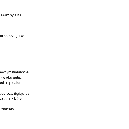
nieważ była na
t po brzegi i w
w pewnym momencie
i (w obu autach
d nią i dalej
podróży. Będąc już
kolega, z którym
 zmieniali.