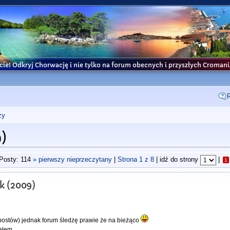
cie! Odkryj Chorwację i nie tylko na forum obecnych i przyszłych Croma
ży
)
Posty: 114
» pierwszy nieprzeczytany
|
Strona
1
z
8
| idź do strony
|
1
 (2009)
 postów) jednak forum śledzę prawie że na bieżąco
ałem.