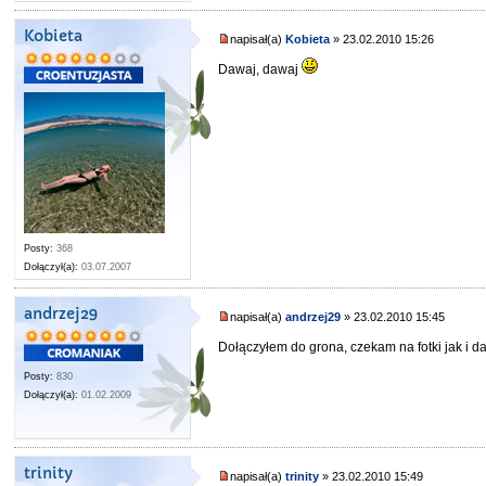
Kobieta
napisał(a)
Kobieta
» 23.02.2010 15:26
Dawaj, dawaj
Posty:
368
Dołączył(a):
03.07.2007
andrzej29
napisał(a)
andrzej29
» 23.02.2010 15:45
Dołączyłem do grona, czekam na fotki jak i da
Posty:
830
Dołączył(a):
01.02.2009
trinity
napisał(a)
trinity
» 23.02.2010 15:49