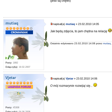
(jeśli są chętni)
mutiaq
napisał(a)
mutiaq
» 23.02.2010 14:05
Jak będą zdjęcia, to jam chętna na relację
Ostatnio edytowano 23.02.2010 14:08 przez
mutiaq
Posty:
1892
Dołączył(a):
19.02.2007
Vjetar
napisał(a)
Vjetar
» 23.02.2010 14:06
O mój rozmarynie rozwijaj się...
Posty:
45308
Dołączył(a):
04.06.2008