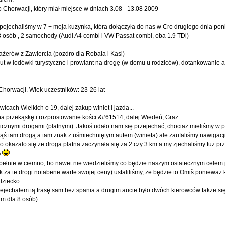
 Chorwacji, który miał miejsce w dniach 3.08 - 13.08 2009
pojechaliśmy w 7 + moja kuzynka, która dołączyła do nas w Cro drugiego dnia po
 8 osób , 2 samochody (Audi A4 combi i VW Passat combi, oba 1.9 TDi)
ażerów z Zawiercia (pozdro dla Robala i Kasi)
t w lodówki turystyczne i prowiant na drogę (w domu u rodziców), dotankowanie au
horwacji. Wiek uczestników: 23-26 lat
cach Wielkich o 19, dalej zakup winiet i jazda...
j na przekąskę i rozprostowanie kości &#61514; dalej Wiedeń, Graz
cznymi drogami (płatnymi). Jakoś udało nam się przejechać, chociaż mieliśmy 
ś tam drogą a tam znak z uśmiechniętym autem (winieta) ale zaufaliśmy nawigacj
 okazało się że droga płatna zaczynała się za 2 czy 3 km a my zjechaliśmy tuż prze
O
upełnie w ciemno, bo nawet nie wiedzieliśmy co będzie naszym ostatecznym celem 
za te drogi notabene warte swojej ceny) ustaliliśmy, że będzie to Omiš ponieważ 
dziecko.
zejechałem tą trasę sam bez spania a drugim aucie było dwóch kierowców także się
m dla 8 osób).