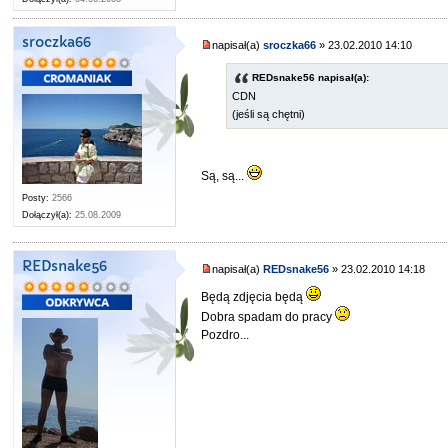
sroczka66
napisał(a)
sroczka66
» 23.02.2010 14:10
REDsnake56 napisał(a):
CDN
(jeśli są chętni)
Są, są...
Posty:
2566
Dołączył(a):
25.08.2009
REDsnake56
napisał(a)
REDsnake56
» 23.02.2010 14:18
Będą zdjęcia będą
Dobra spadam do pracy
Pozdro...