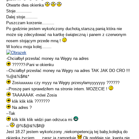
Otwarte dwa okienka
Stoje.............
Dalej stoje..........
Puszczam korzenie..........
Po godzinie jestem wykończony duchotą,starszą panią która nie
może się zdecydować na kartkę świąteczną i panem z czerwonym
nosem stojącym przede mną !
W końcu moja kolej........
-Chciałbył przesłać money na Węgry na adres
??????-Pani w okienku
--Chciałbył przesłać money na Węgry na adres TAK JAK DO CRO !!!
%@&%$#&*
Zosiuuuuuu czy myyy na Węgry przesyłamyyyyyyy ??????
--Proszę pani sprawdziłem na stronie intern. MOZECIE !
TAAAAAAK -mówi Zosia
klik klik klik ???????
Na adres ?
--Tak
klik klik klik widzi pan odrzuca mi
--
@%$@&%$#@
Jest 18.27 jestem wykończony ,niekompetencją tej baby,kolejką do
okienka,życiem......zaraz ją zamorduje
Ok poddaje sie ,kwota nie