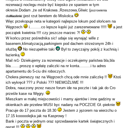
rezerwacji noclegu może być kiepsko ze spaniem w tym
okresie.Dodam ,że od Krakowa ,Rzeszowa,Gliwic (
pozrowienia
jest rzut beretem do Miskolca
dla
Maslinki
)
Więc przekopuje neta w kategorii najlepsze lokum pod słońcem na
Węgrzech
i..........co lepsze kąski już zarezerwowane !!!!!
a jest
początek kwietnia !!!! czy jeszcze marzec ?!
W końcu przez pośrednika sic! udaje się wynająć wille z
basenem,klimatyzacją,parkingiem pod dachem strzeżonym 24h i
służbą
No niezupełnie taki
Był to zwyczajny pokój z kuchnią i
łazienką
Mail nr1- Dziekujemy za rezerwacje i oczekujemy państwa bla,bla
bla........proszę o wpłatę zaliczki na nr konta..........i tu adres
apartamentu do 5-ciu dni roboczych.
Cholera pierwszy raz na Węgrzech chcą ode mnie zaliczkę !!
Ktoś
ich wykręcił ??? z Polski ??? NIEMOŻLIWE !!!
Dobra, nauczony przez nasze forum ide na poczte i tak jak do Cro
prześle kase na Węgry.
Mieszkam w małej miejscowości i mamy ajentów i inne gadziny w
okienkach ale przelew MUSI byc nadany na POCZCIE Gł.-pieknie
Pracuje do 17 poczta do 18.30
Jestem z jęzorem na wierzchu o
17.15 kooooolejka jak na Kasprowy !
Bank i poczta w jednym oraz sprzedawanie kartek świątecznych i
gazet !!!