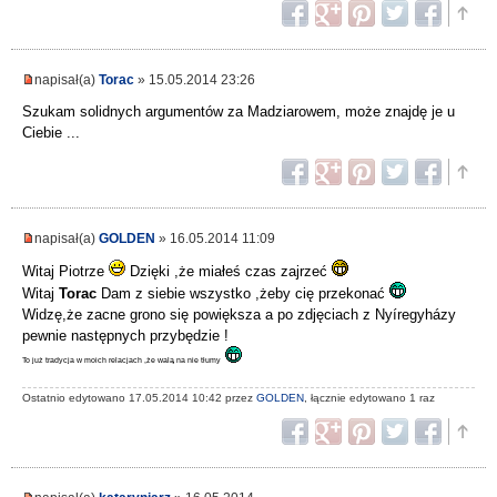
napisał(a)
Torac
» 15.05.2014 23:26
Szukam solidnych argumentów za Madziarowem, może znajdę je u
Ciebie ...
napisał(a)
GOLDEN
» 16.05.2014 11:09
Witaj Piotrze
Dzięki ,że miałeś czas zajrzeć
Witaj
Torac
Dam z siebie wszystko ,żeby cię przekonać
Widzę,że zacne grono się powiększa a po zdjęciach z Nyíregyházy
pewnie następnych przybędzie !
To już tradycja w moich relacjach ,że walą na nie tłumy
Ostatnio edytowano 17.05.2014 10:42 przez
GOLDEN
, łącznie edytowano 1 raz