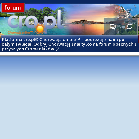
forum
Platforma cro.pl© Chorwacja online™
- podróżuj z nami po
całym świecie! Odkryj Chorwację i nie tylko na forum obecnych i
przyszłych Cromaniaków ツ