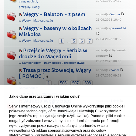
25.01.2026 14:25
trasy, noclegi,
przepisy, uwagi
Węgry - Balaton - z psem
napisał(a)
Widmo
21.09.2023 16:40
w
Węgry - Magyarország
Węgry - baseny w okolicach
napisał(a)
piekara114
Miskolca
22.04.2026 10:09
w
Węgry - Magyarország
1
5
6
7
...
Przejście Węgry - Serbia w
napisał(a) Użytkownik
drodze do Macedonii
usunięty
20.07.2025 09:03
w
Samochodem - trasy, noclegi, przepisy, uwagi
Trasa przez Słowację, Węgry
napisał(a)
zwibel
[ POMOC ]
23.07.2026 09:28
w
1
506
507
508
...
Samochodem -
trasy, noclegi, przepisy, uwagi
Jakie dane przetwarzamy i w jakim celu?
Winieta Węgry błąd
napisał(a)
Skimir
Serwis internetowy Cro.pl Chorwacja Online wykorzystuje pliki cookie i
wezwanie do zapłaty
18.06.2023 15:00
pokrewne technologie, które umożliwiają i ułatwiają Ci korzystanie z
w
Samochodem - trasy, noclegi, przepisy, uwagi
jego zasobów (np. utrzymują sesję użytkownika). Ponadto, pliki cookie
mogą być założone i wraz z innymi metodami zbierania preferencji
wykorzystywane przez naszych zaufanych partnerów w celu
Forum Chorwacja Online - Cro.pl
wyświetlenia Ci reklam spersonalizowanych oraz do celów
statystycznych. Korzystając z serwisu wyrażasz jednocześnie zgodę na
Usuń ciasteczka
• Strefa czasowa: UTC + 1 (Polska - czas zimowy) [
DST
]