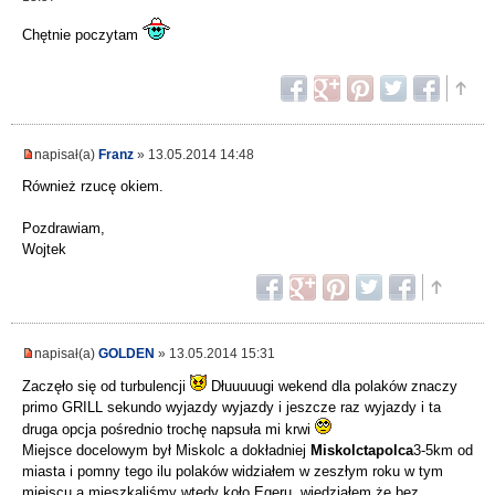
Chętnie poczytam
napisał(a)
Franz
» 13.05.2014 14:48
Również rzucę okiem.
Pozdrawiam,
Wojtek
napisał(a)
GOLDEN
» 13.05.2014 15:31
Zaczęło się od turbulencji
Dłuuuuugi wekend dla polaków znaczy
primo GRILL sekundo wyjazdy wyjazdy i jeszcze raz wyjazdy i ta
druga opcja pośrednio trochę napsuła mi krwi
Miejsce docelowym był Miskolc a dokładniej
Miskolctapolca
3-5km od
miasta i pomny tego ilu polaków widziałem w zeszłym roku w tym
miejscu a mieszkaliśmy wtedy koło Egeru ,wiedziałem że bez