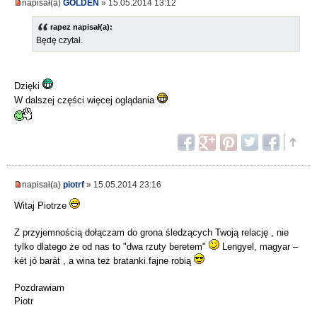
napisał(a)
GOLDEN
» 15.05.2014 13:12
rapez napisał(a):
Będę czytał.
Dzięki
W dalszej części więcej oglądania
napisał(a)
piotrf
» 15.05.2014 23:16
Witaj Piotrze
Z przyjemnością dołączam do grona śledzących Twoją relację , nie
tylko dlatego że od nas to "dwa rzuty beretem"
Lengyel, magyar –
két jó barát , a wina też bratanki fajne robią
Pozdrawiam
Piotr