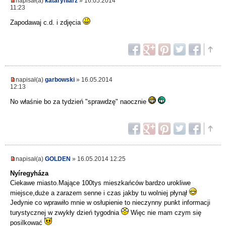
napisał(a)
kataryniarz
» 16.05.2014
11:23
Zapodawaj c.d. i zdjęcia
napisał(a)
garbowski
» 16.05.2014
12:13
No właśnie bo za tydzień "sprawdzę" naocznie
napisał(a)
GOLDEN
» 16.05.2014 12:25
Nyíregyháza
Ciekawe miasto.Mające 100tys mieszkańców bardzo urokliwe
miejsce,duże a zarazem senne i czas jakby tu wolniej płynął
Jedynie co wprawiło mnie w osłupienie to nieczynny punkt informacji
turystycznej w zwykły dzień tygodnia
Więc nie mam czym się
posilkować