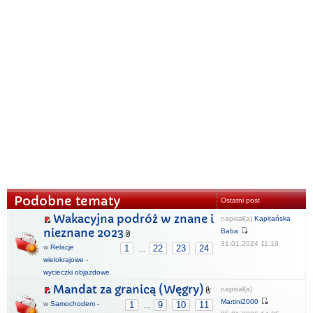
Podobne tematy
Ostatni post
Wakacyjna podróż w znane i
napisał(a)
Kapitańska
nieznane 2023
Baba
31.01.2024 11:19
w
Relacje
1
22
23
24
...
wielokrajowe -
wycieczki objazdowe
Mandat za granicą (Węgry)
napisał(a)
Martini2000
w
Samochodem -
1
9
10
11
...