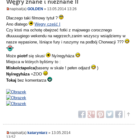
Węgry znane i nieznane II
napisał(a)
GOLDEN
» 13.05.2014 13:26
Dlaczego taki filmowy tytuł ?
Ano dlatego
Węgry cześć I
Czy ktoś ma ochotę obejrzeć fotki z majowego corocznego
dłuuuuugiego wekendu na węgrzech,zanim wszyscy wsiądziemy w
nasze wypasione, lśniące fury i ruszymy na podbój Chorwacji ???
Może
piotrf
się skusi
Nyíregyháza
Miejsca w których byliśmy to :
Miskolctapolca
(baseny w skale ! pełen odjazd
)
Nyíregyháza
+ZOO
Tokaj
bez komentarza
napisał(a)
kataryniarz
» 13.05.2014
13:57