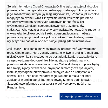
Serwis internetowy Cro.pl Chorwacja Online wykorzystuje pliki cookie i
pokrewne technologie, które umożliwiają i ułatwiają Ci korzystanie z
jego zasobów (np. utrzymują sesję użytkownika). Ponadto, pliki cookie
mogą być założone i wraz z innymi metodami zbierania preferencji
wykorzystywane przez naszych zaufanych partnerów w celu
wyświetlenia Ci reklam spersonalizowanych oraz do celów
statystycznych. Korzystając z serwisu wyrażasz jednocześnie zgodę na
wykorzystanie plików cookie i treści spersonalizowane, możesz
jednakże wyłączyć niektóre z plików cookies. Ewentualnie, możesz
wyłączyć pliki cookie w opcjach swojej przeglądarki internetowej.
Jeśli masz u nas konto, możemy również przetwarzać wprowadzone
przez Ciebie dane, które zostały zapisane w Twoim profilu (e-mail oraz
nick użytkownika są niezbędne do posiadania konta, pozostałe dane
są wprowadzane dobrowolnie). Nie musisz się jednak martwić,
jakiekolwiek dane wprowadzone przez Ciebie do bazy cro.pl nie będą
bez Twojej zgody przekazane innym podmiotom (poza sytuacjami,
które są wymagane przez prawo) i służą jedynie do korzystania z
serwisu cro.pl. Nie odsprzedamy więc Twojego e-maila ani innej
Re: Włochy: Toskania Liguria Piemont Aosta
zapisanej w profilu danej żadnemu zewnętrznemu podmiotowi.
Szczegółowe informacje znajdziesz w
polityce prywatności
oraz
Citta dell'Arte
Regulaminie.
napisał(a)
fofak
» 15.12.2025 08:23
ustawienia cookies
akceptuję, przejdź do serwisu
Piękna architektura.