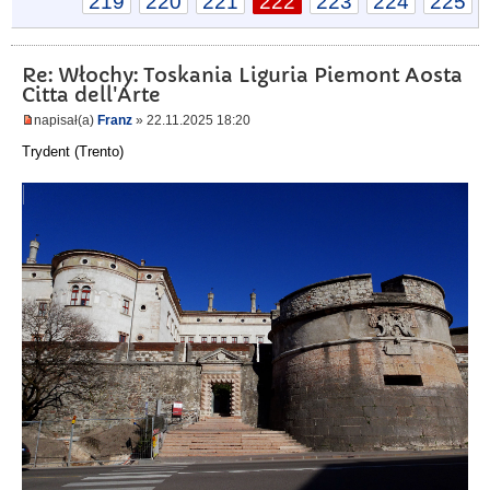
219
220
221
222
223
224
225
Re: Włochy: Toskania Liguria Piemont Aosta
Citta dell'Arte
napisał(a)
Franz
» 22.11.2025 18:20
Trydent (Trento)