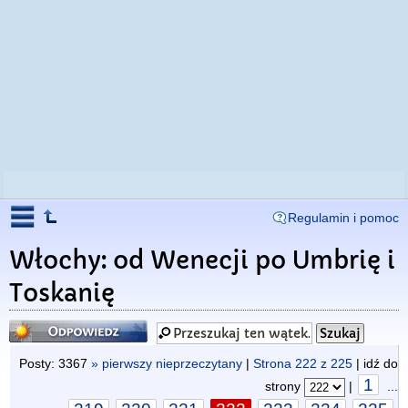
Regulamin i pomoc
Włochy: od Wenecji po Umbrię i
Toskanię
Odpowiedz
Posty: 3367
» pierwszy nieprzeczytany
|
Strona
222
z
225
| idź do
1
strony
|
...