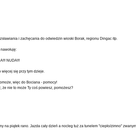
sławiania i zachęcania do odwiedzin wioski Borak, regionu Dingac itp.
c nawołuję:
!!! NUDA!!!
więcej się przy tym dzieje.
pomoże, więc do Bociana - pomocy!
sz, że nie to może Ty coś powiesz, pomożesz?
 na piątek rano. Jazda cały dzień a nocleg tuż za tunelem "ciepło/zimno" zwanym 