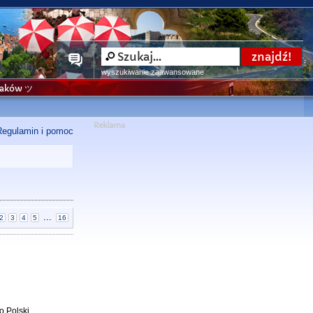
wyszukiwanie zaawansowane
niaków ツ
Regulamin i pomoc
...
2
3
4
5
16
o Polski