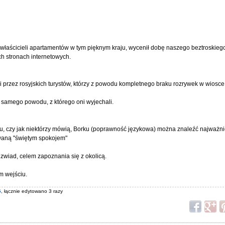
ość właścicieli apartamentów w tym pięknym kraju, wycenił dobę naszego beztroskieg
h stronach internetowych.
i przez rosyjskich turystów, którzy z powodu kompletnego braku rozrywek w wiosce
o samego powodu, z którego oni wyjechali.
u, czy jak niektórzy mówią, Borku (poprawność językowa) można znaleźć najważni
waną "świętym spokojem"
 zwiad, celem zapoznania się z okolicą.
m wejściu.
5
, łącznie edytowano 3 razy