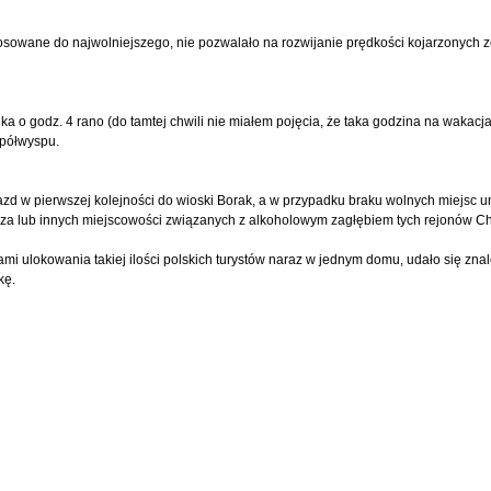
owane do najwolniejszego, nie pozwalało na rozwijanie prędkości kojarzonych ze
a o godz. 4 rano (do tamtej chwili nie miałem pojęcia, że taka godzina na wakacj
 półwyspu.
zd w pierwszej kolejności do wioski Borak, a w przypadku braku wolnych miejsc 
cza lub innych miejscowości związanych z alkoholowym zagłębiem tych rejonów Ch
mi ulokowania takiej ilości polskich turystów naraz w jednym domu, udało się zna
kę.