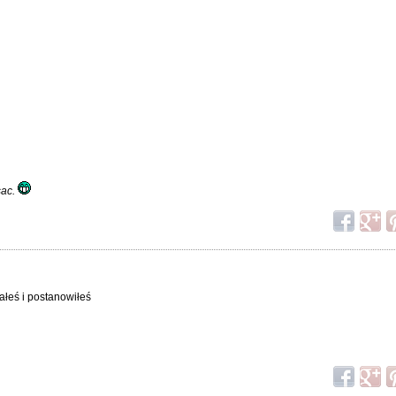
sac.
małeś i postanowiłeś