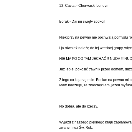
12. Cavtat - Chorwacki Londyn.
Borak - Daj mi święty spokój!
Niektórzy na pewno nie pochwalą pomysłu roz
I ja również należę do tej wrednej grupy, wię
NIE MA PO CO TAM JECHAĆ!!! NUDA !!! NUDA
Już lepiej pokosić trawnik przed domem, dużo 
Z tego co kojarzę m.in. Bocian na pewno mi 
Mam nadzieję, że zniechęciłem, jeżeli myśli
No dobra, ale do rzeczy.
Wyjazd z naszego pięknego kraju zaplanowany
zwanym też Św. Rok.