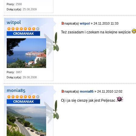
Posty:
2566
Dołączył(a):
25.08.2009
witpol
napisał(a)
witpol
» 24.11.2010 11:33
Też zasiadam i czekam na kolejne wejście
Posty:
3967
Dołączył(a):
29.08.2008
monia85
napisał(a)
monia85
» 24.11.2010 12:02
Oj i ja się cieszę jak jest Peljesac