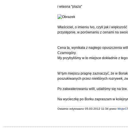
i własna "plaża"
Właściciel, o imieniu Ivo, czyli jak i większ
przystępnie, w porównaniu z cenami na swoic
Cena ta, wynikała z nagłego opuszczenia will
Czarnogóry.
My przybyliśmy w to miejsce dokładnie z teg
W tym miejscu pragnę zaznaczyć, że w Borak
poszukiwanych przez niektórych rozrywek, z
Po zakwaterowaniu willi, udaliśmy się na tzw.
Na wycieczkę po Borku zapraszam w kolejny
Ostatnio edytowano 05.03.2012 11:34 przez
WojteC