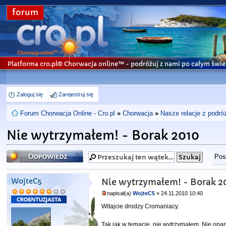
forum
Platforma cro.pl© Chorwacja online™
- podróżuj z nami po całym świe
Zaloguj się
Zarejestruj się
Forum Chorwacja Online - Cro.pl
»
Chorwacja
»
Nasze relacje z podró
Nie wytrzymałem! - Borak 2010
Odpowiedz
Pos
WojteC5
Nie wytrzymałem! - Borak 2
napisał(a)
WojteC5
» 24.11.2010 10:40
Witajcie drodzy Cromaniacy.
Tak jak w temacie, nie wytrzymałem. Nie opar