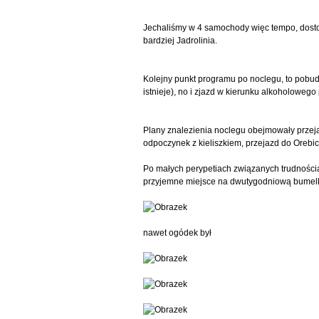
Jechaliśmy w 4 samochody więc tempo, dostos
bardziej Jadrolinia.
Kolejny punkt programu po noclegu, to pobudk
istnieje), no i zjazd w kierunku alkoholowego
Plany znalezienia noclegu obejmowały przeja
odpoczynek z kieliszkiem, przejazd do Orebi
Po małych perypetiach związanych trudnościa
przyjemne miejsce na dwutygodniową bumel
nawet ogódek był