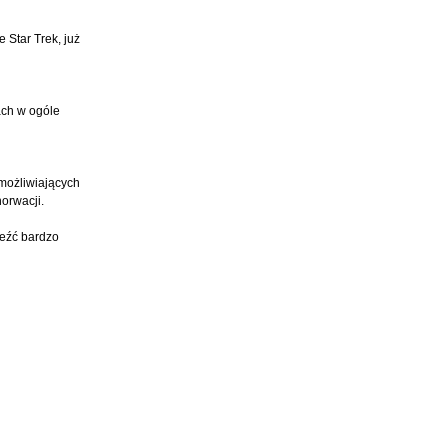
 Star Trek, już
ach w ogóle
umożliwiających
orwacji.
leźć bardzo