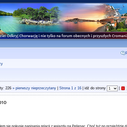
cie! Odkryj Chorwację i nie tylko na forum obecnych i przyszłych Croma
ży
ty: 226
» pierwszy nieprzeczytany
|
Strona
1
z
16
| idź do strony
|
1
010
łem się pokusie napisania relacji z wyjazdu na Peljesac. Choć tuż po przyjeździe d