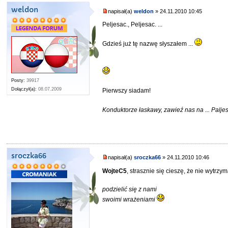
weldon
napisał(a)
weldon
» 24.11.2010 10:45
Peljesac., Peljesac. ...
Gdzieś już tę nazwę słyszałem ...
Posty:
39917
Dołączył(a):
08.07.2009
Pierwszy siadam!
Konduktorze łaskawy, zawieź nas na ... Palje
sroczka66
napisał(a)
sroczka66
» 24.11.2010 10:46
WojteC5
, strasznie się cieszę, że nie wytrzy
podzielić się z nami
swoimi wrażeniami