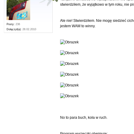
stwierdziłem, że wyjątkowo w tym roku, nie 
Ale nie! Stwierdziłem. Nie mogę siedzieć cich
Posty:
236
jestem WAM to winny.
Dołączył(a):
28.02.2010
No to para buch, koła w ruch.
Program wycieczki obejmuje: