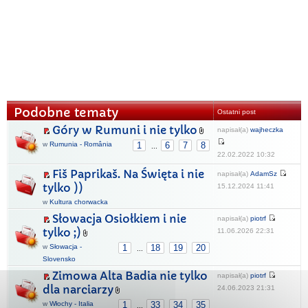
Podobne tematy
Ostatni post
Góry w Rumuni i nie tylko
napisał(a)
wajheczka
w
Rumunia - România
1
6
7
8
...
22.02.2022 10:32
Fiš Paprikaš. Na Święta i nie
napisał(a)
AdamSz
tylko ))
15.12.2024 11:41
w
Kultura chorwacka
Słowacja Osiołkiem i nie
napisał(a)
piotrf
tylko ;)
11.06.2026 22:31
w
Słowacja -
1
18
19
20
...
Slovensko
Zimowa Alta Badia nie tylko
napisał(a)
piotrf
dla narciarzy
24.06.2023 21:31
w
Włochy - Italia
1
33
34
35
...