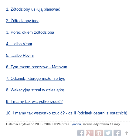
1. Żótodzioby usiłują planować
2. Żółtodzioby jadą
3. Poreč okiem żółtodzioba
4. ...albo Vrsar
5. ...albo Rovinj
6. Tym razem rzeczowo - Motovun
7. Odcinek, którego miało nie być
8. Wakacyjny strzał w dziesiątkę
9. I mamy tak wszystko rzucić?
10. I mamy tak wszystko rzucić? - cz.II (odcinek ostatni z ostatnich)
Ostatnio edytowano 20.02.2009 00:26 przez
Tymona
, łącznie edytowano 11 razy