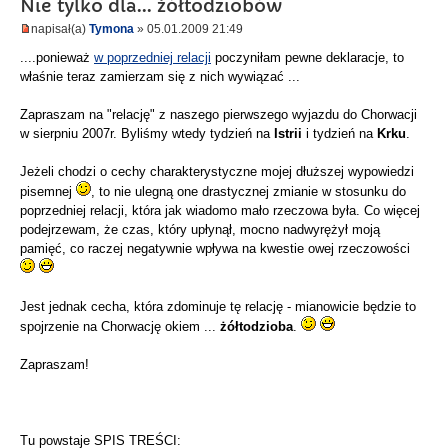
Nie tylko dla... żółtodziobów
napisał(a)
Tymona
» 05.01.2009 21:49
....ponieważ
w poprzedniej relacji
poczyniłam pewne deklaracje, to
właśnie teraz zamierzam się z nich wywiązać ...
Zapraszam na "relację" z naszego pierwszego wyjazdu do Chorwacji
w sierpniu 2007r. Byliśmy wtedy tydzień na
Istrii
i tydzień na
Krku
.
Jeżeli chodzi o cechy charakterystyczne mojej dłuższej wypowiedzi
pisemnej
, to nie ulegną one drastycznej zmianie w stosunku do
poprzedniej relacji, która jak wiadomo mało rzeczowa była. Co więcej
podejrzewam, że czas, który upłynął, mocno nadwyrężył moją
pamięć, co raczej negatywnie wpływa na kwestie owej rzeczowości
Jest jednak cecha, która zdominuje tę relację - mianowicie będzie to
spojrzenie na Chorwację okiem ...
żółtodzioba
.
Zapraszam!
Tu powstaje SPIS TREŚCI: