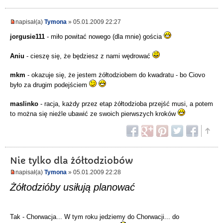
napisał(a)
Tymona
» 05.01.2009 22:27
jorgusie111
- miło powitać nowego (dla mnie) gościa
Aniu
- cieszę się, że będziesz z nami wędrować
mkm
- okazuje się, że jestem żółtodziobem do kwadratu - bo Ciovo
było za drugim podejściem
maslinko
- racja, każdy przez etap żółtodzioba przejść musi, a potem
to można się nieźle ubawić ze swoich pierwszych kroków
Nie tylko dla żółtodziobów
napisał(a)
Tymona
» 05.01.2009 22:28
Żółtodzióby usiłują planować
Tak - Chorwacja... W tym roku jedziemy do Chorwacji... do