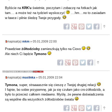
Byliście na
KRK'u
świetnie, poczytam i zobaczę na fotkach jak
tam.... a może też na tydzień wyskoczyć
....hm....no to zasiadam
w ławce i pilnie śledzę Twoje przygody.
napisał(a)
mkm
» 05.01.2009 22:00
Prawdziwe
żółtodzioby
zamieszkują tylko na Ciovo
Ale niech Ci będzie
Tymono
napisał(a)
maslinka
» 05.01.2009 22:04
Tymona
, super, straaaasznie się cieszę z Twojej drugiej relacji
I fajnie, bo sobie przypomnę, jak ja się czułam jako cro-żółtodziób, a
było to przecież całkiem niedawno. Myślę, że pewne doświadczenia
są wspólne dla wszystkich żółtodziobów świata