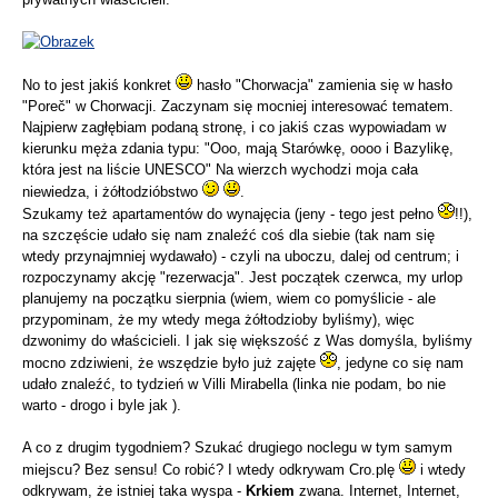
No to jest jakiś konkret
hasło "Chorwacja" zamienia się w hasło
"Poreč" w Chorwacji. Zaczynam się mocniej interesować tematem.
Najpierw zagłębiam podaną stronę, i co jakiś czas wypowiadam w
kierunku męża zdania typu: "Ooo, mają Starówkę, oooo i Bazylikę,
która jest na liście UNESCO" Na wierzch wychodzi moja cała
niewiedza, i żółtodzióbstwo
.
Szukamy też apartamentów do wynajęcia (jeny - tego jest pełno
!!),
na szczęście udało się nam znaleźć coś dla siebie (tak nam się
wtedy przynajmniej wydawało) - czyli na uboczu, dalej od centrum; i
rozpoczynamy akcję "rezerwacja". Jest początek czerwca, my urlop
planujemy na początku sierpnia (wiem, wiem co pomyślicie - ale
przypominam, że my wtedy mega żółtodzioby byliśmy), więc
dzwonimy do właścicieli. I jak się większość z Was domyśla, byliśmy
mocno zdziwieni, że wszędzie było już zajęte
, jedyne co się nam
udało znaleźć, to tydzień w Villi Mirabella (linka nie podam, bo nie
warto - drogo i byle jak ).
A co z drugim tygodniem? Szukać drugiego noclegu w tym samym
miejscu? Bez sensu! Co robić? I wtedy odkrywam Cro.plę
i wtedy
odkrywam, że istniej taka wyspa -
Krkiem
zwana. Internet, Internet,