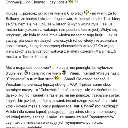
Chorwacji... do Chorwacji, czyli gdzie
??
Kurczę ... przecież ja nic nie wiem o Chorwacji
- no wiem, że to
Bałkany, że kiedyś była tam Jugosławia, że kiedyś rządził Tito, który
ze Stalinem się nie lubił, że w latach 90-tych wojna była, i że już
można tam jeździć na wakacje, i że podobno ładnie jest) Wstyd się
przyznać, ale była to cała moja wiedza na temat tego kraju. I jak tu
zacząć planowanie naszych pierwszych (choć wtedy nie zdawałam
sobie sprawy, że będą następne) chorwackich wakacji? Co więcej -
pierwszych zagranicznych wakacji z małymi dziećmi (Maja ma 1,5
roczku, a Tymek 3 latka).
Może mapa coś podpowie? ... kurczę, nie pomogła, bo wybrzeże
długie jest
I dalej nic nie wiem
. Wiem, Internet! Wpisuję hasło
"Chorwacja" a tu milion stron
... Aaaa!! Od czego zacząć!!!
Weszłam na pierwszą lepszą stronę... AAA!!! jakieś samo obco
brzmiące nazwy - o "Dubrownik" - coś kojarzę - ale z dziećmi to za
daleko. No nic Internet na razie też mi nie pomoże, trzeba się spytać
kogoś, kto już był, i mógłby powiedzieć od czego zacząć. Jest taki
ktoś - kolega męża z pracy podpowiada:
Istria Poreč
(bo najbliżej z
Polski i dla dzieci fajnie), podaje
ten
i
ten
adres strony internetowej,
od której mamy zacząć, i mówi, że mamy szukać "apartamentów",
czyli takich mieszkań wakacyjnych wynajmowanych przez
prywatnych właścicieli.