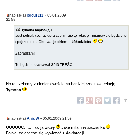
napisał(a)
jorgus111
» 05.01.2009
21:55
Tymona napisał(a):
Jest jednak cecha, która zdominuje tę relację - mianowicie będzie to
spojrzenie na Chorwację okiem ...
żółtodzioba
.
Zapraszam!
Tu będzie powstawał SPIS TREŚCI:
No to czekamy z niecierpliwością na bardziej rzeczową relację
Tymono
napisał(a)
Ania W
» 05.01.2009 21:59
OOOOOO........ co ja widzę
Jaka miła niespodzianka
Fajnie, że chcesz się wywiązać z
deklaracji
......