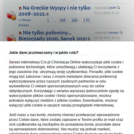
Na Greckie Wyspy i nie tylko
napisał(a)
piotrf
2008-2022.
02.11.2023 21:37
w
Grecja -
1
168
169
170
...
Ελλάδα
Nie tylko połoniny…
napisał(a)
dangol
Bieszczady 2020, Sanok 2021
25.05.2022 10:14
w
Polska
1
38
39
40
...
Jakie dane przetwarzamy i w jakim celu?
Czechy Osiołkiem i nie tylko
napisał(a)
piotrf
:) 2020 , 2024 , 2025 , 2026
09.08.2026 23:19
Serwis internetowy Cro.pl Chorwacja Online wykorzystuje pliki cookie i
pokrewne technologie, które umożliwiają i ułatwiają Ci korzystanie z
w
Czechy - Česko
1
51
52
53
...
jego zasobów (np. utrzymują sesję użytkownika). Ponadto, pliki cookie
mogą być założone i wraz z innymi metodami zbierania preferencji
wykorzystywane przez naszych zaufanych partnerów w celu
Forum Chorwacja Online - Cro.pl
wyświetlenia Ci reklam spersonalizowanych oraz do celów
statystycznych. Korzystając z serwisu wyrażasz jednocześnie zgodę na
Usuń ciasteczka
• Strefa czasowa: UTC + 1 (Polska - czas zimowy) [
DST
]
wykorzystanie plików cookie i treści spersonalizowane, możesz
jednakże wyłączyć niektóre z plików cookies. Ewentualnie, możesz
wyłączyć pliki cookie w opcjach swojej przeglądarki internetowej.
Jeśli masz u nas konto, możemy również przetwarzać wprowadzone
przez Ciebie dane, które zostały zapisane w Twoim profilu (e-mail oraz
nick użytkownika są niezbędne do posiadania konta, pozostałe dane
są wprowadzane dobrowolnie). Nie musisz się jednak martwić,