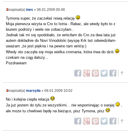
napisał(a)
ines
» 06.01.2009 00:48
Tymona super, że zaczełaś nową relację
Moja pierwsza wizyta w Cro to Istria - Rabac, ale wtedy było to z
biurem podróży i wiele nie zobaczyłam..
Jednak tak mi się spodobało, że wróciłam do Cro za dwa lata już
autem dokładnie do Novi Vinodolski (wyspę Krk też odwiedziłam-
uważam ,że jest piękna i na pewno tam wróćę:)
Wtedy oto zaczęła się moja wielka cromania, która trwa do dziś
czekam na ciąg dalszy...
Pozdrawiam
napisał(a)
marsylia
» 06.01.2009 10:02
No i kolejna ciepła relacja
Ja już jestem do tyłu ze wszystkimi... nie wspominając o swojej
,
ale może tu chwilowo będę na bieżąco, pisz Tymona, pisz