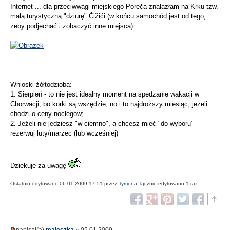
Internet ... dla przeciwwagi miejskiego Poreča znalazłam na Krku tzw.
małą turystyczną "dziurę" Čižići (w końcu samochód jest od tego,
żeby podjechać i zobaczyć inne miejsca).
Wnioski żółtodzioba:
1. Sierpień - to nie jest idealny moment na spędzanie wakacji w
Chorwacji, bo korki są wszędzie, no i to najdroższy miesiąc, jeżeli
chodzi o ceny noclegów;
2. Jeżeli nie jedziesz "w ciemno", a chcesz mieć "do wyboru" -
rezerwuj luty/marzec (lub wcześniej)
Dziękuję za uwagę
Ostatnio edytowano 06.01.2009 17:51 przez
Tymona
, łącznie edytowano 1 raz
napisał(a)
majeczka
» 05.01.2009