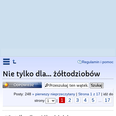
Regulamin i pomoc
Nie tylko dla... żółtodziobów
Odpowiedz
Posty: 248
» pierwszy nieprzeczytany
|
Strona
1
z
17
| idź do
1
2
3
4
5
17
strony
|
...