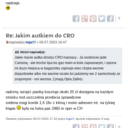
nadzieje.
Re: Jakim autkiem do CRO
napisał(a)
inga!!!
» 06.07.2003 16:47
Idziol napisał(a):
Jakie macie autka drodzy CRO maniacy - Ja osobiscie jade
Carismą - ale troche lipa bo gaz mam w kole zapasowym, i opona
mi duzo miejsca w bagazniku zajmuje wiec chyba wezme
dojazdowke albo nie wezme wcale bo jadziemy we 2 samochody ze
znajomymi - oni wezma :] (mają Opla Zafire)
radzimy wziąść piankę kosztuje około 20 zł dostępna na każdym
stoisku mot.uszczelnia przebicia sprawdzone
srebrna megi kombi 1,6 16v z klimą i moim adresem int. na tylniej
klapie
była na furka pas 2460 m npm w CH
Ostatnio edytowano 06.07.2003 17:10 przez
inga!!!
, łącznie edytowano 3 razy