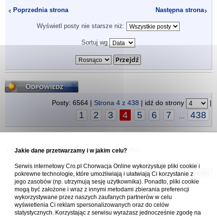
Poprzednia strona
Następna strona
Wyświetl posty nie starsze niż:
Sortuj wg
Odpowiedz
Posty: 6564 |
Strona
4
z
438
| idź do strony
|
1
2
3
4
5
6
7
438
...
Powrót do Rozmowy o turystyce i nie tylko
Jakie dane przetwarzamy i w jakim celu?
Serwis internetowy Cro.pl Chorwacja Online wykorzystuje pliki cookie i
Skocz do:
pokrewne technologie, które umożliwiają i ułatwiają Ci korzystanie z
jego zasobów (np. utrzymują sesję użytkownika). Ponadto, pliki cookie
mogą być założone i wraz z innymi metodami zbierania preferencji
wykorzystywane przez naszych zaufanych partnerów w celu
Forum Chorwacja Online - Cro.pl
wyświetlenia Ci reklam spersonalizowanych oraz do celów
statystycznych. Korzystając z serwisu wyrażasz jednocześnie zgodę na
Usuń ciasteczka
• Strefa czasowa: UTC + 1 (Polska - czas zimowy) [
DST
]