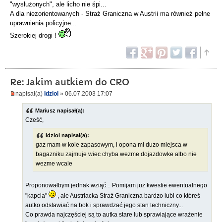
"wysłużonych", ale licho nie śpi...
A dla niezorientowanych - Straż Graniczna w Austrii ma również pełne
uprawnienia policyjne...
Szerokiej drogi !
Re: Jakim autkiem do CRO
napisał(a)
Idziol
» 06.07.2003 17:07
Mariusz napisał(a):
Cześć,
Idziol napisał(a):
gaz mam w kole zapasowym, i opona mi duzo miejsca w
bagazniku zajmuje wiec chyba wezme dojazdowke albo nie
wezme wcale
Proponowałbym jednak wziąć... Pomijam już kwestie ewentualnego
"kapcia"
, ale Austriacka Straż Graniczna bardzo lubi co któreś
autko odstawiać na bok i sprawdzać jego stan techniczny...
Co prawda najczęściej są to autka stare lub sprawiające wrażenie