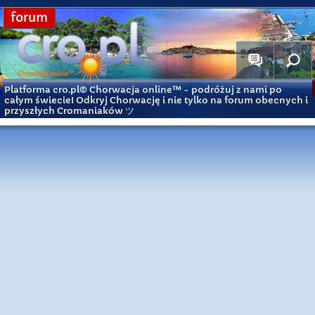
forum
Platforma cro.pl© Chorwacja online™
- podróżuj z nami po
całym świecie! Odkryj Chorwację i nie tylko na forum obecnych i
przyszłych Cromaniaków ツ