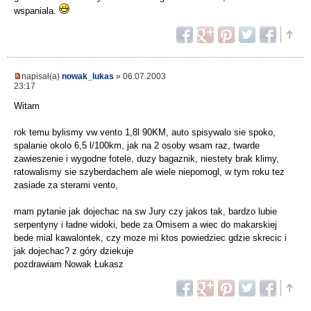
wspaniala.
napisał(a)
nowak_lukas
» 06.07.2003
23:17
Witam
rok temu bylismy vw vento 1,8l 90KM, auto spisywalo sie spoko,
spalanie okolo 6,5 l/100km, jak na 2 osoby wsam raz, twarde
zawieszenie i wygodne fotele, duzy bagaznik, niestety brak klimy,
ratowalismy sie szyberdachem ale wiele niepomogl, w tym roku tez
zasiade za sterami vento,
mam pytanie jak dojechac na sw Jury czy jakos tak, bardzo lubie
serpentyny i ładne widoki, bede za Omisem a wiec do makarskiej
bede mial kawalontek, czy moze mi ktos powiedziec gdzie skrecic i
jak dojechac? z góry dziekuje
pozdrawiam Nowak Łukasz