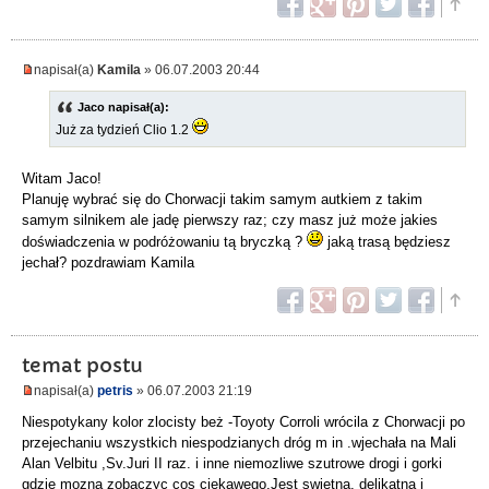
napisał(a)
Kamila
» 06.07.2003 20:44
Jaco napisał(a):
Już za tydzień Clio 1.2
Witam Jaco!
Planuję wybrać się do Chorwacji takim samym autkiem z takim
samym silnikem ale jadę pierwszy raz; czy masz już może jakies
doświadczenia w podróżowaniu tą bryczką ?
jaką trasą będziesz
jechał? pozdrawiam Kamila
temat postu
napisał(a)
petris
» 06.07.2003 21:19
Niespotykany kolor zlocisty beż -Toyoty Corroli wrócila z Chorwacji po
przejechaniu wszystkich niespodzianych dróg m in .wjechała na Mali
Alan Velbitu ,Sv.Juri II raz. i inne niemozliwe szutrowe drogi i gorki
gdzie mozna zobaczyc cos ciekawego.Jest swietna, delikatna i