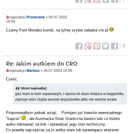
napisał(a)
Przemutek
» 06.07.2003
16:54
Czarny Ford Mondeo kombi, na tylnej szybie nalepka cro.pl
Re: Jakim autkiem do CRO
napisał(a)
Mariusz
» 06.07.2003 16:59
Cześć,
Idziol napisał(a):
gaz mam w kole zapasowym, i opona mi duzo miejsca w bagazniku
zajmuje wiec chyba wezme dojazdowke albo nie wezme wcale
Proponowałbym jednak wziąć... Pomijam już kwestie ewentualnego
"kapcia"
, ale Austriacka Straż Graniczna bardzo lubi co któreś
autko odstawiać na bok i sprawdzać jego stan techniczny...
Co prawda najczęściej są to autka stare lub sprawiające wrażenie