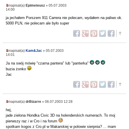
napisał(a)
Epimeteusz
» 05.07.2003
14:00
ja jechałem Porszem 911 Carrera nie polecam, wydałem na paliwo ok.
5000 PLN, nie polecam ale było super
napisał(a)
Kam&Jac
» 05.07.2003
14:01
Ja na swój mówię "czarna pantera" lub "panterka"
buzia żonko
Jac
napisał(a)
drBizarre
» 06.07.2003 12:28
hej,
jade zielona Hondka Civic 3D na holenderskich numerach. To moj
pierwszy raz i w Cro i na forum
spotkam kogos z Cro.pl w Makarskiej w polowie sierpnia? ... mam