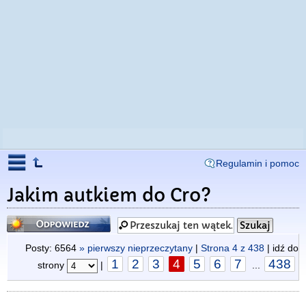
Regulamin i pomoc
Jakim autkiem do Cro?
Odpowiedz
Posty: 6564
» pierwszy nieprzeczytany
|
Strona
4
z
438
| idź do
1
2
3
4
5
6
7
438
strony
|
...