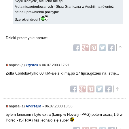
"wysłużonych", ale licho nie śpi...
A dla niezorientowanych - Straż Graniczna w Austrii ma również
pełne uprawnienia policyjne...
Szerokiej drogi !
Dzieki przemysle sprawe
napisał(a)
krystek
» 06.07.2003 17:21
Żółta Cordoba-tylko 60 KM-ale z klimą,po 17 lipca,gdzieś na Istrię...
napisał(a)
AndrzejM
» 06.07.2003 18:36
byłem lanosem i byłe extra (kamp w Novaliji -PAG) potem xsarą 1,6 w
Porec - ISTRIA i też jechało się super