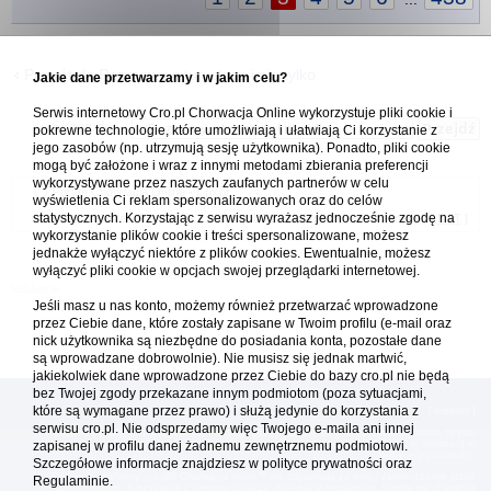
Powrót do Rozmowy o turystyce i nie tylko
Jakie dane przetwarzamy i w jakim celu?
Serwis internetowy Cro.pl Chorwacja Online wykorzystuje pliki cookie i
Skocz do:
pokrewne technologie, które umożliwiają i ułatwiają Ci korzystanie z
jego zasobów (np. utrzymują sesję użytkownika). Ponadto, pliki cookie
mogą być założone i wraz z innymi metodami zbierania preferencji
wykorzystywane przez naszych zaufanych partnerów w celu
Forum Chorwacja Online - Cro.pl
wyświetlenia Ci reklam spersonalizowanych oraz do celów
statystycznych. Korzystając z serwisu wyrażasz jednocześnie zgodę na
Usuń ciasteczka
• Strefa czasowa: UTC + 1 (Polska - czas zimowy) [
DST
]
wykorzystanie plików cookie i treści spersonalizowane, możesz
jednakże wyłączyć niektóre z plików cookies. Ewentualnie, możesz
wyłączyć pliki cookie w opcjach swojej przeglądarki internetowej.
Jeśli masz u nas konto, możemy również przetwarzać wprowadzone
przez Ciebie dane, które zostały zapisane w Twoim profilu (e-mail oraz
nick użytkownika są niezbędne do posiadania konta, pozostałe dane
są wprowadzane dobrowolnie). Nie musisz się jednak martwić,
jakiekolwiek dane wprowadzone przez Ciebie do bazy cro.pl nie będą
bez Twojej zgody przekazane innym podmiotom (poza sytuacjami,
które są wymagane przez prawo) i służą jedynie do korzystania z
[
reklama
] [
kontakt
]
serwisu cro.pl. Nie odsprzedamy więc Twojego e-maila ani innej
Platforma cro.pl© Chorwacja online™ wykorzystuje cookies do prawidłowego działania, te pliki
zapisanej w profilu danej żadnemu zewnętrznemu podmiotowi.
gromadzą na Twoim komputerze dane ułatwiające korzystanie z serwisu; więcej informacji w
polityce prywatności
.
Szczegółowe informacje znajdziesz w
polityce prywatności
oraz
Redakcja platformy cro.pl© Chorwacja online™ nie odpowiada za treści zamieszczone przez
Regulaminie.
użytkowników. Korzystanie z serwisu oznacza akceptację regulaminu. Serwis ma charakter