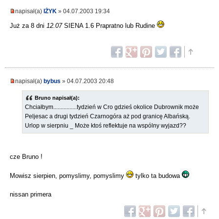
napisał(a)
IŻYK
» 04.07.2003 19:34
Już za 8 dni
12.07
SIENA 1.6 Prapratno lub Rudine
napisał(a)
bybus
» 04.07.2003 20:48
Bruno napisał(a):
Chciałbym................tydzień w Cro gdzieś okolice Dubrownik może
Peljesac a drugi tydzień Czarnogóra aż pod granicę Albańską.
Urlop w sierpniu _ Może ktoś reflektuje na wspólny wyjazd??
cze Bruno !
Mowisz sierpien, pomyslimy, pomyslimy
tylko ta budowa
nissan primera