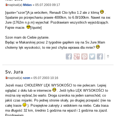
napisał(a)
Midas
» 05.07.2003 09:17
[quote="szon"]A ja wróciłem, Renault Clio tylko 1.2 ale z klimą
.
Spalanie po przejechaniu prawie 4000km, to 6.0l/100km. Nawet na sw.
Jure (1762m n.p.m) wyjechał. Pozdrawiam wszystkich wyjeżdzająch.
Fajnie macie.
[/quote]
Szon mam do Ciebie pytanie.
Będąc w Makarskiej przez 2 tygodnie gapiłem się na Sv.Jure.Mam
cholerny lęk wysokości, to nie jest chyba wprawa dla mnie?
Sv. Jura
napisał(a)
szon
» 05.07.2003 10:16
Jeżeli masz CHOLERNY LĘK WYSOKOŚCI to nie polecam. Lepiej
oglądać z dołu lub w internecie
. Jeśli tylko LĘK WYSOKOŚCI to
można się wybrać,bo warto. Droga szeroka na jeden samochód, co
jakiś czas mijanki. Po jednej stronie skały, po drugiej przepaść (nie na
całej trasie
). Przepiękne zakręty z widokiem na niebo. Cała trasa
ma długość 32 km, średnio 1 godzina na wjazd i 1 godzina na zjazd.
Pozdrawiam.