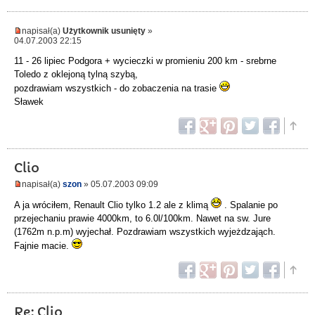
napisał(a)
Użytkownik usunięty
»
04.07.2003 22:15
11 - 26 lipiec Podgora + wycieczki w promieniu 200 km - srebrne
Toledo z oklejoną tylną szybą,
pozdrawiam wszystkich - do zobaczenia na trasie
Sławek
Clio
napisał(a)
szon
» 05.07.2003 09:09
A ja wróciłem, Renault Clio tylko 1.2 ale z klimą
. Spalanie po
przejechaniu prawie 4000km, to 6.0l/100km. Nawet na sw. Jure
(1762m n.p.m) wyjechał. Pozdrawiam wszystkich wyjeżdzająch.
Fajnie macie.
Re: Clio