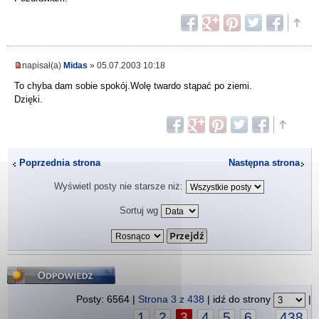
napisał(a)
Midas
» 05.07.2003 10:18
To chyba dam sobie spokój.Wolę twardo stąpać po ziemi.
Dzięki.
Poprzednia strona
Następna strona
Wyświetl posty nie starsze niż:
Sortuj wg
Odpowiedz
Posty: 6564 |
Strona
3
z
438
| idź do strony
|
1
2
3
4
5
6
438
...