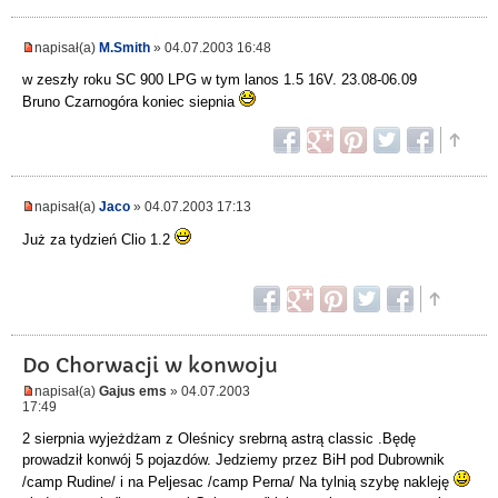
napisał(a)
M.Smith
» 04.07.2003 16:48
w zeszły roku SC 900 LPG w tym lanos 1.5 16V. 23.08-06.09
Bruno Czarnogóra koniec siepnia
napisał(a)
Jaco
» 04.07.2003 17:13
Już za tydzień Clio 1.2
Do Chorwacji w konwoju
napisał(a)
Gajus ems
» 04.07.2003
17:49
2 sierpnia wyjeżdżam z Oleśnicy srebrną astrą classic .Będę
prowadził konwój 5 pojazdów. Jedziemy przez BiH pod Dubrownik
/camp Rudine/ i na Peljesac /camp Perna/ Na tylnią szybę nakleję