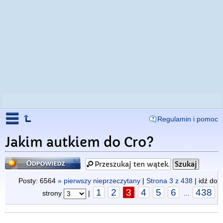
Regulamin i pomoc
Jakim autkiem do Cro?
Odpowiedz
Posty: 6564
» pierwszy nieprzeczytany
|
Strona
3
z
438
| idź do
1
2
3
4
5
6
438
strony
|
...