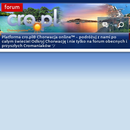
forum
Platforma cro.pl© Chorwacja online™
- podróżuj z nami po
całym świecie! Odkryj Chorwację i nie tylko na forum obecnych i
przyszłych Cromaniaków ツ