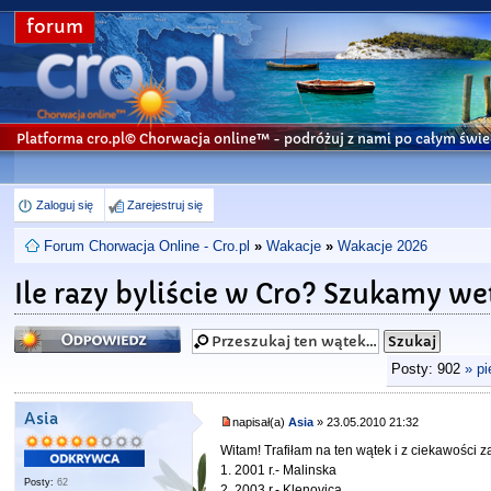
forum
Platforma cro.pl© Chorwacja online™
- podróżuj z nami po całym świe
Zaloguj się
Zarejestruj się
Forum Chorwacja Online - Cro.pl
»
Wakacje
»
Wakacje 2026
Ile razy byliście w Cro? Szukamy we
Odpowiedz
Posty: 902
» p
Asia
napisał(a)
Asia
» 23.05.2010 21:32
Witam! Trafiłam na ten wątek i z ciekawości za
1. 2001 r.- Malinska
Posty:
62
2. 2003 r.- Klenovica