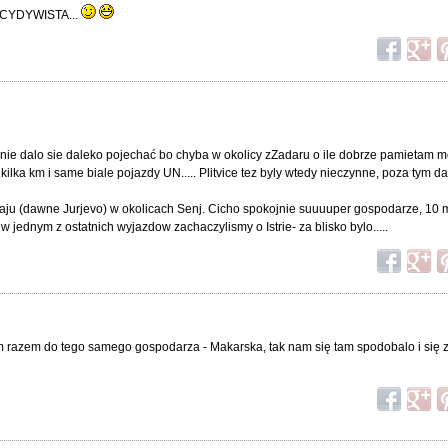
RECYDYWISTA...
 nie dalo sie daleko pojechać bo chyba w okolicy zZadaru o ile dobrze pamietam m
ilka km i same biale pojazdy UN..... Plitvice tez byly wtedy nieczynne, poza tym d
raju (dawne Jurjevo) w okolicach Senj. Cicho spokojnie suuuuper gospodarze, 10 
o w jednym z ostatnich wyjazdow zachaczylismy o Istrie- za blisko bylo.....
ym razem do tego samego gospodarza - Makarska, tak nam się tam spodobalo i się z