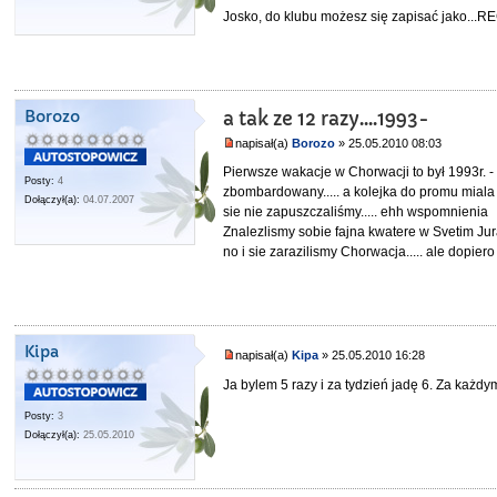
Josko, do klubu możesz się zapisać jako...
Borozo
a tak ze 12 razy....1993-
napisał(a)
Borozo
» 25.05.2010 08:03
Pierwsze wakacje w Chorwacji to był 1993r. -
Posty:
4
zbombardowany..... a kolejka do promu miala k
Dołączył(a):
04.07.2007
sie nie zapuszczaliśmy..... ehh wspomnienia
Znalezlismy sobie fajna kwatere w Svetim Ju
no i sie zarazilismy Chorwacja..... ale dopier
Kipa
napisał(a)
Kipa
» 25.05.2010 16:28
Ja bylem 5 razy i za tydzień jadę 6. Za każd
Posty:
3
Dołączył(a):
25.05.2010