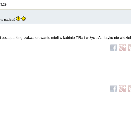
23:29
o ma napisać
li poza parking, zakwaterowanie mieli w kabinie TIRa i w życiu Adriatyku nie widzie