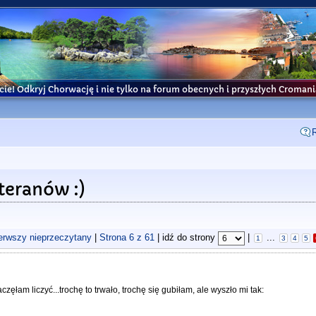
cie! Odkryj Chorwację i nie tylko na forum obecnych i przyszłych Croma
teranów :)
ierwszy nieprzeczytany
|
Strona
6
z
61
| idź do strony
|
...
1
3
4
5
częłam liczyć...trochę to trwało, trochę się gubiłam, ale wyszło mi tak: