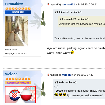
romuald22
napisał(a)
romuald22
» 24.05.2010 00:24
Interseal napisał(a):
romuald22 napisał(a):
A jak ktoś jest w Chorwacji co tydzień 
Znam kilku takich, tyle że nieczęsto wychodz
A ja tam znowu parkingi ograniczam do niezbę
Posty:
5624
wody i spod wody
Dołączył(a):
22.03.2007
weldon
napisał(a)
weldon
» 24.05.2010 07:30
Asia napisał(a):
(...)
I
20010
ale dopiero "za chwilę" znowu Pako
I już nie mogę się doczeeeekać...