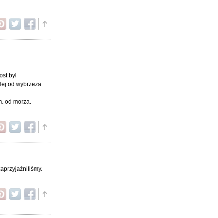
ost byl
alej od wybrzeża
m. od morza.
aprzyjaźniliśmy.