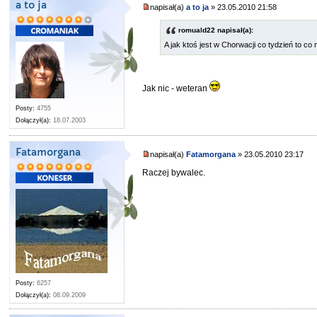
a to ja
napisał(a)
a to ja
» 23.05.2010 21:58
romuald22 napisał(a):
A jak ktoś jest w Chorwacji co tydzień to c
Jak nic - weteran
Posty:
4755
Dołączył(a):
18.07.2003
Fatamorgana
napisał(a)
Fatamorgana
» 23.05.2010 23:17
Raczej bywalec.
Posty:
6257
Dołączył(a):
08.09.2009