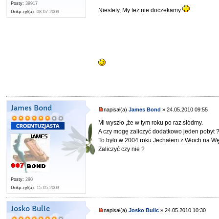
Posty:
39917
Niestety, My też nie doczekamy
Dołączył(a):
08.07.2009
James Bond
napisał(a)
James Bond
» 24.05.2010 09:55
Mi wyszło ,że w tym roku po raz siódmy.
A czy mogę zaliczyć dodatkowo jeden pobyt 
To było w 2004 roku.Jechałem z Włoch na Wę
Zaliczyć czy nie ?
Posty:
290
Dołączył(a):
15.05.2003
Josko Bulic
napisał(a)
Josko Bulic
» 24.05.2010 10:30