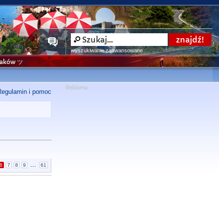
wyszukiwanie zaawansowane
niaków ツ
Regulamin i pomoc
...
6
7
8
9
61