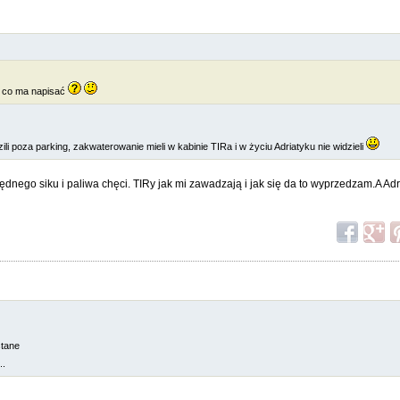
to co ma napisać
ili poza parking, zakwaterowanie mieli w kabinie TIRa i w życiu Adriatyku nie widzieli
dnego siku i paliwa chęci. TIRy jak mi zawadzają i jak się da to wyprzedzam.A Ad
stane
..