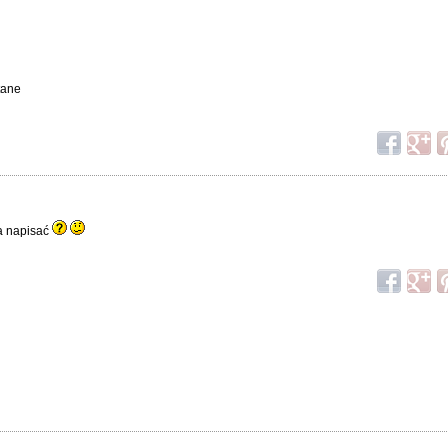
tane
ma napisać