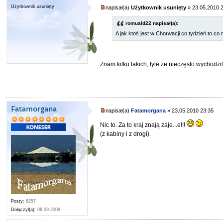
Użytkownik usunięty
napisał(a)
Użytkownik usunięty
» 23.05.2010 
romuald22 napisał(a):
A jak ktoś jest w Chorwacji co tydzień to c
Znam kilku takich, tyle że nieczęsto wychodzi
Fatamorgana
napisał(a)
Fatamorgana
» 23.05.2010 23:35
Nic to. Za to kraj znają zaje...e!!!
(z kabiny i z drogi).
Posty:
6257
Dołączył(a):
08.09.2009