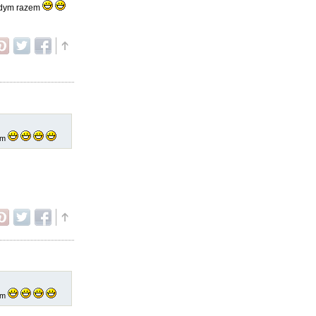
ażdym razem
zem
zem