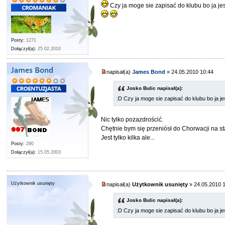
Czy ja moge sie zapisać do klubu bo ja j
Posty:
1271
Dołączył(a):
25.02.2010
James Bond
napisał(a)
James Bond
» 24.05.2010 10:44
Josko Bulic napisał(a):
:D Czy ja moge sie zapisać do klubu bo ja 
Nic tylko pozazdrościć.
Chętnie bym się przeniósł do Chorwacji na st
Jest tylko kilka ale...
Posty:
290
Dołączył(a):
15.05.2003
Użytkownik usunięty
napisał(a)
Użytkownik usunięty
» 24.05.2010 
Josko Bulic napisał(a):
:D Czy ja moge sie zapisać do klubu bo ja 