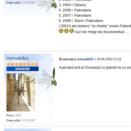
Dołączył(a):
17.04.2002
3. 2004 r. Nijivice
4. 2006 r. Pakostane
5. 2007 r. Pakostane
6. 2008 r. Slano i Pakostane
I 20010 ale dopiero "za chwilę" znowu Pakos
I już nie mogę się doczeeeekać.....
romuald22
napisał(a)
romuald22
» 23.05.2010 21:52
A jak ktoś jest w Chorwacji co tydzień to co 
Posty:
5624
Dołączył(a):
22.03.2007