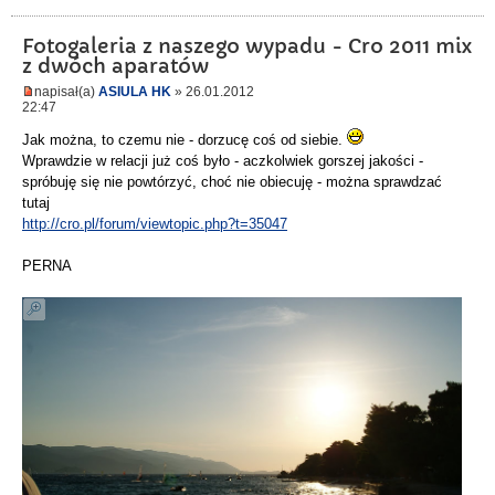
Fotogaleria z naszego wypadu - Cro 2011 mix
z dwóch aparatów
napisał(a)
ASIULA HK
» 26.01.2012
22:47
Jak można, to czemu nie - dorzucę coś od siebie.
Wprawdzie w relacji już coś było - aczkolwiek gorszej jakości -
spróbuję się nie powtórzyć, choć nie obiecuję - można sprawdzać
tutaj
http://cro.pl/forum/viewtopic.php?t=35047
PERNA