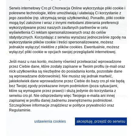
Serwis internetowy Cro.pl Chorwacja Online wykorzystuje pliki cookie i
pokrewne technologie, które umożliwiają i ułatwiają Ci korzystanie z
jego zasobów (np. utrzymują sesję użytkownika). Ponadto, pliki cookie
mogą być założone i wraz z innymi metodami zbierania preferencji
wykorzystywane przez naszych zaufanych partnerów w celu
wyświetlenia Ci reklam spersonalizowanych oraz do celów
statystycznych. Korzystając z serwisu wyrażasz jednocześnie zgodę na
wykorzystanie plików cookie i treści spersonalizowane, możesz
jednakże wyłączyć niektóre z plików cookies. Ewentualnie, możesz
wyłączyć pliki cookie w opcjach swojej przeglądarki internetowej.
Jeśli masz u nas konto, możemy również przetwarzać wprowadzone
przez Ciebie dane, które zostały zapisane w Twoim profilu (e-mail oraz
nick użytkownika są niezbędne do posiadania konta, pozostałe dane
są wprowadzane dobrowolnie). Nie musisz się jednak martwić,
jakiekolwiek dane wprowadzone przez Ciebie do bazy cro.pl nie będą
napisał(a)
ASIULA HK
» 27.01.2012
bez Twojej zgody przekazane innym podmiotom (poza sytuacjami,
18:04
które są wymagane przez prawo) i służą jedynie do korzystania z
A tak dla rozrywki - ponieważ mój współmałżonek zawsze się śmieje,
serwisu cro.pl. Nie odsprzedamy więc Twojego e-maila ani innej
zapisanej w profilu danej żadnemu zewnętrznemu podmiotowi.
że lubię "filmy drogi" dodam coś z trasy Dubrownik- Orebicz
Szczegółowe informacje znajdziesz w
polityce prywatności
oraz
Regulaminie.
ustawienia cookies
akceptuję, przejdź do serwisu