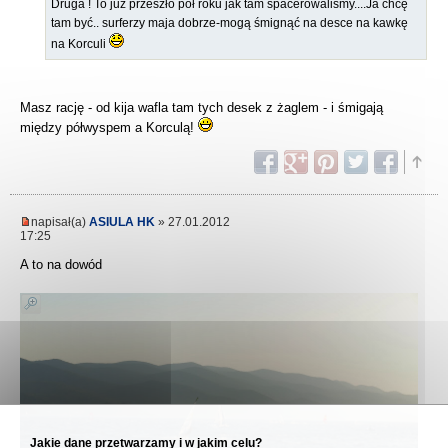
Druga ! To już przeszło pół roku jak tam spacerowaliśmy....Ja chcę
tam być.. surferzy maja dobrze-mogą śmignąć na desce na kawkę
na Korculi
Masz rację - od kija wafla tam tych desek z żaglem - i śmigają
między półwyspem a Korculą!
napisał(a)
ASIULA HK
» 27.01.2012
17:25
A to na dowód
Jakie dane przetwarzamy i w jakim celu?