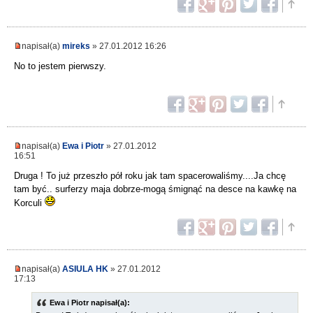
napisał(a)
mireks
» 27.01.2012 16:26
No to jestem pierwszy.
napisał(a)
Ewa i Piotr
» 27.01.2012
16:51
Druga ! To już przeszło pół roku jak tam spacerowaliśmy....Ja chcę
tam być.. surferzy maja dobrze-mogą śmignąć na desce na kawkę na
Korculi
napisał(a)
ASIULA HK
» 27.01.2012
17:13
Ewa i Piotr napisał(a):