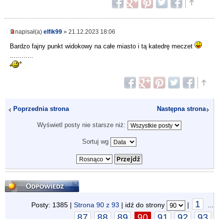
napisał(a)
elfik99
» 21.12.2023 18:06
Bardzo fajny punkt widokowy na całe miasto i tą katedrę meczet
............
Poprzednia strona
Następna strona
Wyświetl posty nie starsze niż:
Sortuj wg
Odpowiedz
1
Posty: 1385 |
Strona
90
z
93
| idź do strony
|
...
87
88
89
90
91
92
93