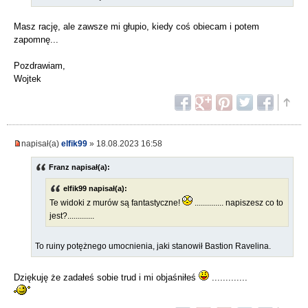
Masz rację, ale zawsze mi głupio, kiedy coś obiecam i potem
zapomnę...
Pozdrawiam,
Wojtek
napisał(a)
elfik99
» 18.08.2023 16:58
Franz napisał(a):
elfik99 napisał(a):
Te widoki z murów są fantastyczne!
.............. napiszesz co to
jest?.............
To ruiny potężnego umocnienia, jaki stanowił Bastion Ravelina.
Dziękuję że zadałeś sobie trud i mi objaśniłeś
.............