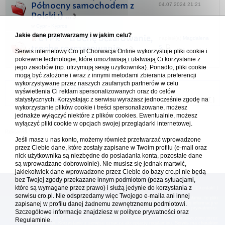
Północny samochodem z
04.07.2024 21:21
Polski :) ...
w
Cypr - Kýpros
Jakie dane przetwarzamy i w jakim celu?
CYPR - trochę oczarowanie,
napisał(a)
Magdalena
trochę rozczarowanie ...
S.
Serwis internetowy Cro.pl Chorwacja Online wykorzystuje pliki cookie i
17.03.2024 18:43
w
Cypr - Kýpros
1
10
11
12
pokrewne technologie, które umożliwiają i ułatwiają Ci korzystanie z
...
jego zasobów (np. utrzymują sesję użytkownika). Ponadto, pliki cookie
mogą być założone i wraz z innymi metodami zbierania preferencji
wykorzystywane przez naszych zaufanych partnerów w celu
Forum Chorwacja Online - Cro.pl
wyświetlenia Ci reklam spersonalizowanych oraz do celów
statystycznych. Korzystając z serwisu wyrażasz jednocześnie zgodę na
Usuń ciasteczka
• Strefa czasowa: UTC + 1 (Polska - czas zimowy) [
DST
]
wykorzystanie plików cookie i treści spersonalizowane, możesz
jednakże wyłączyć niektóre z plików cookies. Ewentualnie, możesz
wyłączyć pliki cookie w opcjach swojej przeglądarki internetowej.
Jeśli masz u nas konto, możemy również przetwarzać wprowadzone
przez Ciebie dane, które zostały zapisane w Twoim profilu (e-mail oraz
nick użytkownika są niezbędne do posiadania konta, pozostałe dane
są wprowadzane dobrowolnie). Nie musisz się jednak martwić,
jakiekolwiek dane wprowadzone przez Ciebie do bazy cro.pl nie będą
bez Twojej zgody przekazane innym podmiotom (poza sytuacjami,
które są wymagane przez prawo) i służą jedynie do korzystania z
[
reklama
] [
kontakt
]
serwisu cro.pl. Nie odsprzedamy więc Twojego e-maila ani innej
Platforma cro.pl© Chorwacja online™ wykorzystuje cookies do prawidłowego działania, te pliki
gromadzą na Twoim komputerze dane ułatwiające korzystanie z serwisu; więcej informacji w
zapisanej w profilu danej żadnemu zewnętrznemu podmiotowi.
polityce prywatności
.
Szczegółowe informacje znajdziesz w
polityce prywatności
oraz
Redakcja platformy cro.pl© Chorwacja online™ nie odpowiada za treści zamieszczone przez
Regulaminie.
użytkowników. Korzystanie z serwisu oznacza akceptację regulaminu. Serwis ma charakter