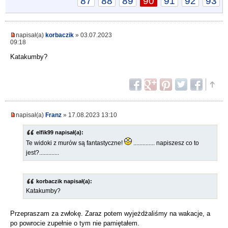
87
88
89
90
91
92
93
napisał(a)
korbaczik
» 03.07.2023
09:18
Katakumby?
napisał(a)
Franz
» 17.08.2023 13:10
elfik99 napisał(a):
Te widoki z murów są fantastyczne!
.............. napiszesz co to
jest?.............
korbaczik napisał(a):
Katakumby?
Przepraszam za zwłokę. Zaraz potem wyjeżdżaliśmy na wakacje, a
po powrocie zupełnie o tym nie pamiętałem.