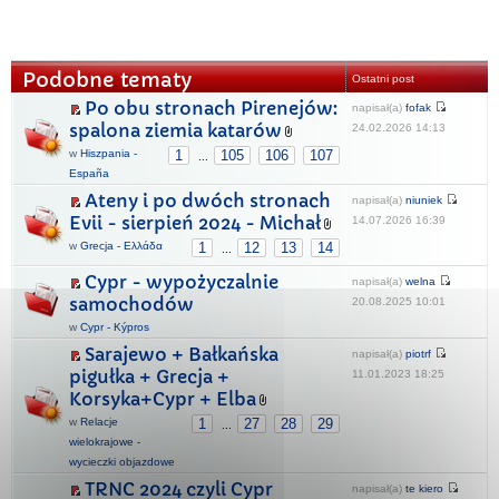
Podobne tematy
Ostatni post
Po obu stronach Pirenejów:
napisał(a)
fofak
spalona ziemia katarów
24.02.2026 14:13
w
Hiszpania -
1
105
106
107
...
España
Ateny i po dwóch stronach
napisał(a)
niuniek
Evii - sierpień 2024 - Michał
14.07.2026 16:39
w
Grecja - Ελλάδα
1
12
13
14
...
Cypr - wypożyczalnie
napisał(a)
welna
samochodów
20.08.2025 10:01
w
Cypr - Kýpros
Sarajewo + Bałkańska
napisał(a)
piotrf
pigułka + Grecja +
11.01.2023 18:25
Korsyka+Cypr + Elba
w
Relacje
1
27
28
29
...
wielokrajowe -
wycieczki objazdowe
TRNC 2024 czyli Cypr
napisał(a)
te kiero