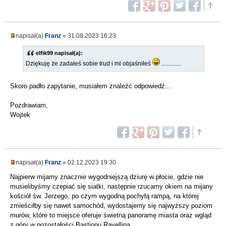
napisał(a)
Franz
» 31.08.2023 16:23
elfik99 napisał(a):
Dziękuję że zadałeś sobie trud i mi objaśniłeś
.............
Skoro padło zapytanie, musiałem znaleźć odpowiedź...
Pozdrawiam,
Wojtek
napisał(a)
Franz
» 02.12.2023 19:30
Najpierw mijamy znacznie wygodniejszą dziurę w płocie, gdzie nie
musielibyśmy czepiać się siatki, następnie rzucamy okiem na mijany
kościół św. Jerzego, po czym wygodną pochyłą rampą, na której
zmieściłby się nawet samochód, wydostajemy się najwyższy poziom
murów, które to miejsce oferuje świetną panoramę miasta oraz wgląd
z góry w pozostałości Bastionu Ravellina.