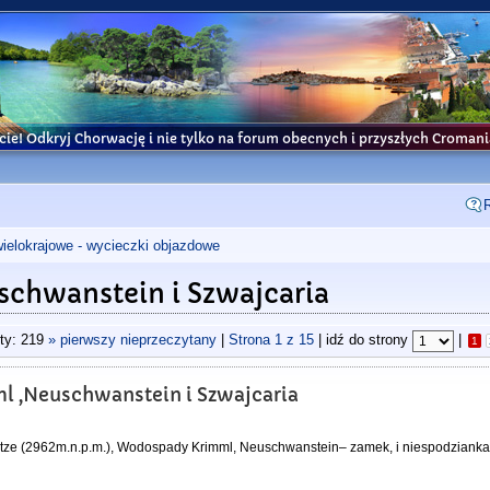
cie! Odkryj Chorwację i nie tylko na forum obecnych i przyszłych Croma
wielokrajowe - wycieczki objazdowe
chwanstein i Szwajcaria
ty: 219
» pierwszy nieprzeczytany
|
Strona
1
z
15
| idź do strony
|
1
l ,Neuschwanstein i Szwajcaria
itze (2962m.n.p.m.), Wodospady Krimml, Neuschwanstein– zamek, i niespodzianka 