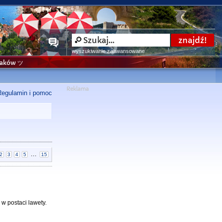
wyszukiwanie zaawansowane
niaków ツ
Regulamin i pomoc
...
2
3
4
5
15
w postaci lawety.