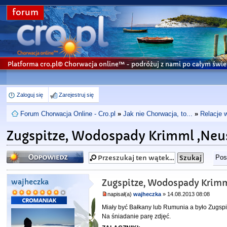
forum
Platforma cro.pl© Chorwacja online™
- podróżuj z nami po całym świe
Zaloguj się
Zarejestruj się
Forum Chorwacja Online - Cro.pl
»
Jak nie Chorwacja, to...
»
Relacje 
Zugspitze, Wodospady Krimml ,Neus
Odpowiedz
Pos
wajheczka
Zugspitze, Wodospady Krimm
napisał(a)
wajheczka
» 14.08.2013 08:08
Miały być Bałkany lub Rumunia a było Zugsp
Na śniadanie parę zdjęć.