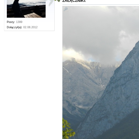
ZAŁĄCZNIKI:
Posty:
1399
Dołączył(a):
02.08.2012