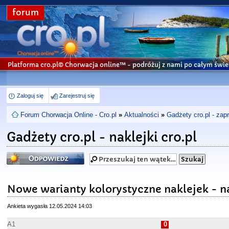
forum
Platforma cro.pl© Chorwacja online™
- podróżuj z nami po całym świe
Zaloguj się
Zarejestruj się
Forum Chorwacja Online - Cro.pl
»
Aktualności
»
Gadżety cro.pl - za
Gadżety cro.pl - naklejki cro.pl
Odpowiedz
Nowe warianty kolorystyczne naklejek - na
Ankieta wygasła 12.05.2024 14:03
A1
0