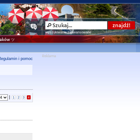
wyszukiwanie zaawansowane
niaków ツ
Regulamin i pomoc
|
1
2
3
4