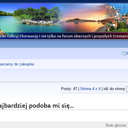
cie! Odkryj Chorwację i nie tylko na forum obecnych i przyszłych Croma
praszamy do zakupów
Posty: 47 |
Strona
4
z
4
| idź do strony
jbardziej podoba mi się...
Brak głosów