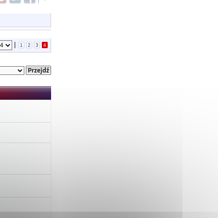
|
1
2
3
4