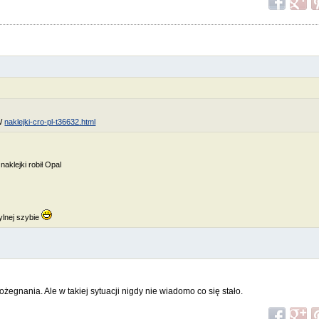
_W
naklejki-cro-pl-t36632.html
naklejki robił Opal
tylnej szybie
pożegnania. Ale w takiej sytuacji nigdy nie wiadomo co się stało.