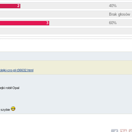
2
40%
Brak głosów
3
60%
lejki-cro-pl-t36632.html
jki robił Opal
j szybie