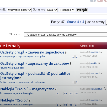
e niż:
Sortuj wg
Posty: 47 |
Strona
4
z
4
| idź do strony
Skocz do:
ne tematy
Ostatni post
Gadżety cro.pl - zawieszki zapachowe
napisał(a)
stachan
17.05.2024 05:05
Gadżety cro.pl - zapraszamy do zakupów
1
2
Gadżety cro.pl - zapraszamy do zakupów
napisał(a)
anakin
31.01.2024 08:58
Forumowe aktualności
Gadżety cro.pl - podkładki 3D pod tablice
napisał(a)
stachan
ejestracyjne
22.03.2026 19:14
Gadżety cro.pl - zapraszamy do zakupów
1
2
Naklejki "Cro.pl" - magnetyczne
napisał(a)
sutivanczyk
10.10.2023 13:47
Rozmowy o turystyce i nie tylko
1
...
48
49
50
Naklejki "Cro.pl"
napisał(a)
stachan
03.08.2023 18:51
Rozmowy o turystyce i nie tylko
1
...
85
86
87