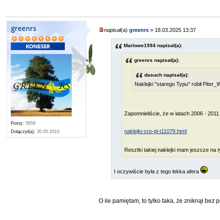
greenrs
napisał(a)
greenrs
» 18.03.2025 13:37
Marlowe1994 napisał(a):
greenrs napisał(a):
dasuch napisał(a):
Naklejki "starego Typu" robił Piter
Zapomnieliście, że w latach 2006 - 2011 
Posty:
5859
naklejki-cro-pl-t11079.html
Dołączył(a):
30.05.2010
Resztki takiej naklejki mam jeszcze na 
I oczywiście była z tego lekka afera
O ile pamiętam, to tylko taka, że zniknął bez 