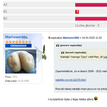
A2
B1
0
B2
Liczba głosów : 5
Marlowe1994
napisał(a)
Marlowe1994
» 18.03.2025 11:02
greenrs napisał(a):
dasuch napisał(a):
Naklejki "starego Typu" robił Piter_W
nak
Zapomnieliście, że w latach 2006 - 2011 nakle
Posty:
2371
naklejki-cro-pl-t11079.html
Dołączył(a):
21.02.2024
Resztki takiej naklejki mam jeszcze na tylne
I oczywiście była z tego lekka afera