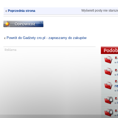
Wyświetl posty nie starsz
Poprzednia strona
Odpowiedz
Powrót do Gadżety cro.pl - zapraszamy do zakupów
Podob
w
w
r
w
w
w