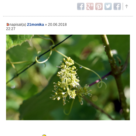
napisał(a)
21monika
» 20.06.2018
22:27