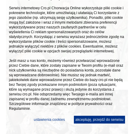
Serwis internetowy Cro.pl Chorwacja Online wykorzystuje pliki cookie i
pokrewne technologie, które umożliwiają i ułatwiają Ci korzystanie z
jego zasobów (np. utrzymują sesję użytkownika). Ponadto, pliki cookie
mogą być założone i wraz z innymi metodami zbierania preferencji
wykorzystywane przez naszych zaufanych partnerów w celu
wyświetlenia Ci reklam spersonalizowanych oraz do celów
statystycznych. Korzystając z serwisu wyrażasz jednocześnie zgodę na
wykorzystanie plików cookie i treści spersonalizowane, możesz
jednakże wyłączyć niektóre z plików cookies. Ewentualnie, możesz
wyłączyć pliki cookie w opcjach swojej przeglądarki internetowej.
Jeśli masz u nas konto, możemy również przetwarzać wprowadzone
przez Ciebie dane, które zostały zapisane w Twoim profilu (e-mail oraz
nick użytkownika są niezbędne do posiadania konta, pozostałe dane
są wprowadzane dobrowolnie). Nie musisz się jednak martwić,
jakiekolwiek dane wprowadzone przez Ciebie do bazy cro.pl nie będą
bez Twojej zgody przekazane innym podmiotom (poza sytuacjami,
które są wymagane przez prawo) i służą jedynie do korzystania z
serwisu cro.pl. Nie odsprzedamy więc Twojego e-maila ani innej
zapisanej w profilu danej żadnemu zewnętrznemu podmiotowi.
Szczegółowe informacje znajdziesz w
polityce prywatności
oraz
Regulaminie.
ustawienia cookies
akceptuję, przejdź do serwisu