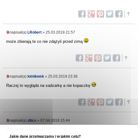
napisał(a)
LRobert
» 25.03.2019 21:57
może zbierają te co nie zdążyli przed zimą
napisał(a)
lotnikwsk
» 25.03.2019 23:36
Raczej to wygląda na sadzarkę a nie kopaczkę
napisał(a)
zibi.s
» 07.04.2019 15:44
u mnie
latoś
obrodziło
Jakie dane przetwarzamy i w jakim celu?