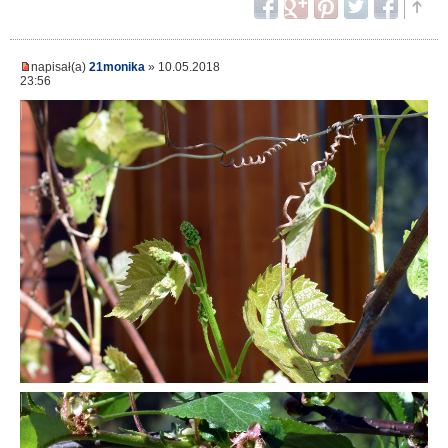
napisał(a)
21monika
» 10.05.2018
23:56