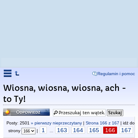
Regulamin i pomoc
Wiosna, wiosna, wiosna, ach -
to Ty!
Odpowiedz
Posty: 2501
» pierwszy nieprzeczytany
|
Strona
166
z
167
| idź do
1
163
164
165
166
167
strony
|
...