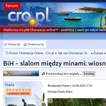
forum
Platforma cro.pl© Chorwacja online™
- podróżuj z nami po całym świe
Zaloguj się
Zarejestruj się
Forum Chorwacja Online - Cro.pl
»
Jak nie Chorwacja, to...
»
Europa
»
BiH - slalom między minami: wiosna 
Odpowiedz
Franz
napisał(a)
Franz
» 16.06.2026 17:24
Ferrata Paolo Dieci