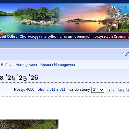
cie! Odkryj Chorwację i nie tylko na forum obecnych i przyszłych Croma
Bośnia i Hercegowina - Bosna i Hercegovina
'24 '25 '26
Posty: 4656 |
Strona
311
z
311
| idź do strony
|
...
1
307
3