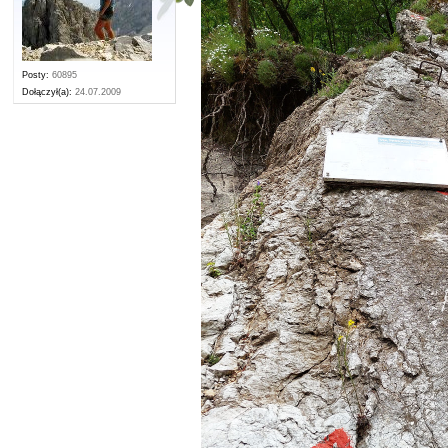
Posty:
60895
Dołączył(a):
24.07.2009