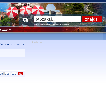
wyszukiwanie zaawansowane
niaków ツ
Regulamin i pomoc
08
309
310
311