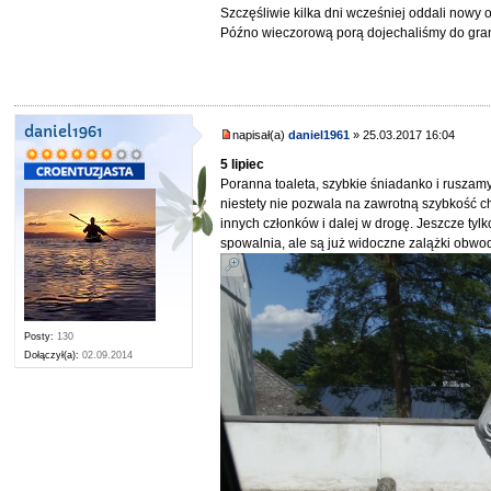
Szczęśliwie kilka dni wcześniej oddali nowy o
Późno wieczorową porą dojechaliśmy do grani
daniel1961
napisał(a)
daniel1961
» 25.03.2017 16:04
5 lipiec
Poranna toaleta, szybkie śniadanko i ruszamy
niestety nie pozwala na zawrotną szybkość ch
innych członków i dalej w drogę. Jeszcze tylk
spowalnia, ale są już widoczne zalążki obwo
Posty:
130
Dołączył(a):
02.09.2014