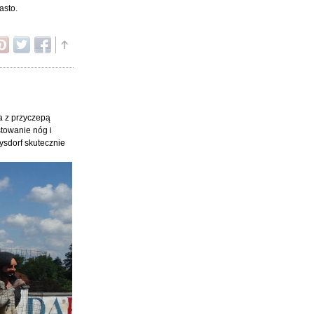
asto.
da z przyczepą
stowanie nóg i
oysdorf skutecznie