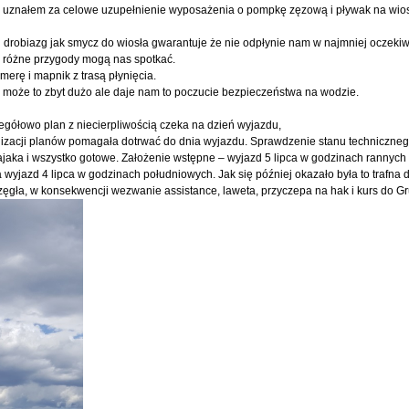
to uznałem za celowe uzupełnienie wyposażenia o pompkę zęzową i pływak na wiosł
aki drobiazg jak smycz do wiosła gwarantuje że nie odpłynie nam w najmniej ocze
 różne przygody mogą nas spotkać.
erę i mapnik z trasą płynięcia.
 może to zbyt dużo ale daje nam to poczucie bezpieczeństwa na wodzie.
gółowo plan z niecierpliwością czeka na dzień wyjazdu,
ealizacji planów pomagała dotrwać do dnia wyjazdu. Sprawdzenie stanu techniczneg
ajaka i wszystko gotowe. Założenie wstępne – wyjazd 5 lipca w godzinach rannych 
na wyjazd 4 lipca w godzinach południowych. Jak się później okazało była to trafna
rzęgła, w konsekwencji wezwanie assistance, laweta, przyczepa na hak i kurs do G