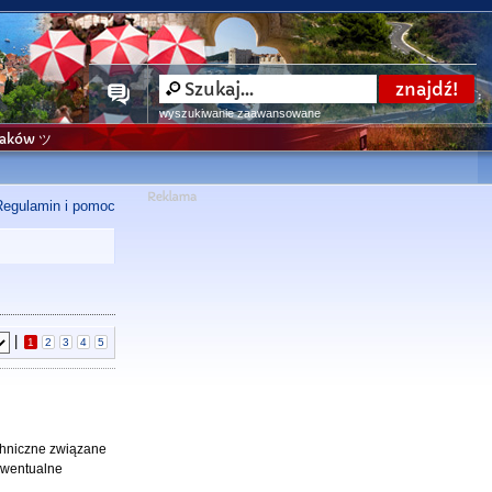
wyszukiwanie zaawansowane
niaków ツ
Regulamin i pomoc
|
1
2
3
4
5
echniczne związane
 ewentualne