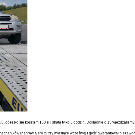
aju, obeszło się kosztem 150 zł i stratą tylko 3 godzin. Dokładnie o 15 wjeżdżaliś
ć mechaników (naprawiałem to trzy miesiące wcześniej i gość gwarantował niezawo