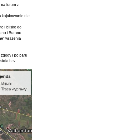
i na forum z
a kajakowanie nie
o i blisko do
ano i Burano.
lne” wrażenia
 zgody i po paru
stała bez