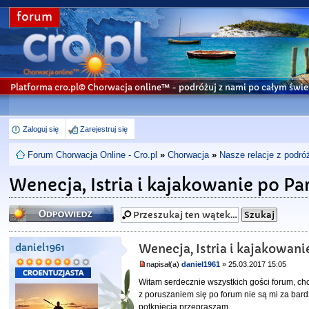
forum
Platforma cro.pl© Chorwacja online™
- podróżuj z nami po całym świe
Zaloguj się
Zarejestruj się
Forum Chorwacja Online - Cro.pl
»
Chorwacja
»
Nasze relacje z podró
Wenecja, Istria i kajakowanie po 
Odpowiedz
daniel1961
Wenecja, Istria i kajakowan
napisał(a)
daniel1961
» 25.03.2017 15:05
Witam serdecznie wszystkich gości forum, ch
z poruszaniem się po forum nie są mi za bar
potknięcia przepraszam.