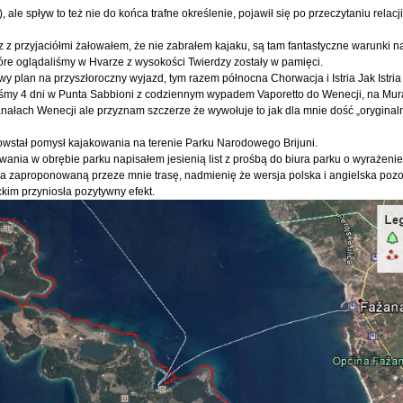
ale spływ to też nie do końca trafne określenie, pojawił się po przeczytaniu relacj
 z przyjaciółmi żałowałem, że nie zabrałem kajaku, są tam fantastyczne warunki n
 które oglądaliśmy w Hvarze z wysokości Twierdzy zostały w pamięci.
 plan na przyszłoroczny wyjazd, tym razem północna Chorwacja i Istria Jak Istria t
liśmy 4 dni w Punta Sabbioni z codziennym wypadem Vaporetto do Wenecji, na Mur
anałach Wenecji ale przyznam szczerze że wywołuje to jak dla mnie dość „orygina
 powstał pomysł kajakowania na terenie Parku Narodowego Brijuni.
ania w obrębie parku napisałem jesienią list z prośbą do biura parku o wyrażenie
 zaproponowaną przeze mnie trasę, nadmienię że wersja polska i angielska pozo
kim przyniosła pozytywny efekt.