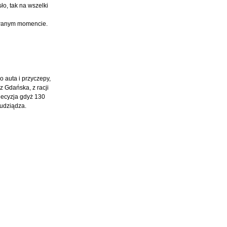
o, tak na wszelki
kiwanym momencie.
o auta i przyczepy,
z Gdańska, z racji
 decyzja gdyż 130
rudziądza.