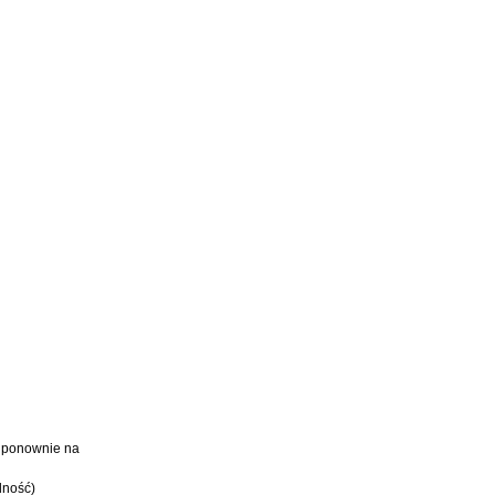
my ponownie na
dność)