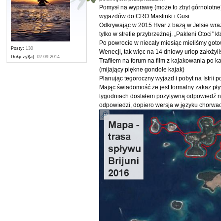
Pomysł na wyprawę (może to zbyt górnolotne), 
wyjazdów do CRO Maslinki i Gusi.
Odkrywając w 2015 Hvar z bazą w Jelsie wraz
tylko w strefie przybrzeżnej. „Pakleni Otoci”
Po powrocie w niecały miesiąc mieliśmy gotowy
Posty:
130
Wenecji, tak więc na 14 dniowy urlop założy
Dołączył(a):
02.09.2014
Trafiłem na forum na film z kajakowania po k
(mijający piękne gondole kajak)
Planując tegoroczny wyjazd i pobyt na Istrii
Mając świadomość że jest formalny zakaz pływ
tygodniach dostałem pozytywną odpowiedź na
odpowiedzi, dopiero wersja w języku chorwac