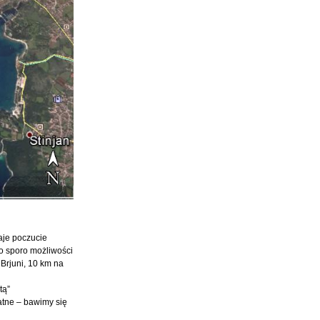
aje poczucie
to sporo możliwości
Brjuni, 10 km na
tą”
atne – bawimy się