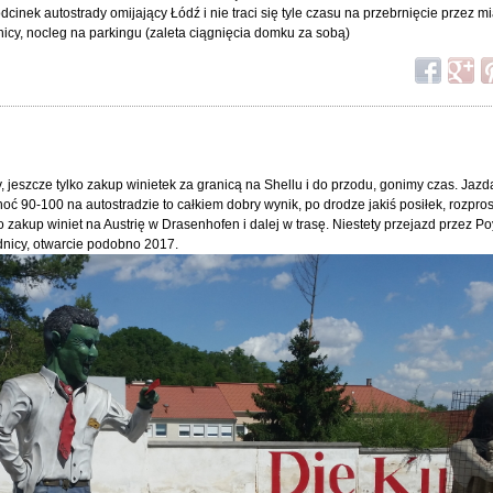
dcinek autostrady omijający Łódź i nie traci się tyle czasu na przebrnięcie przez mi
cy, nocleg na parkingu (zaleta ciągnięcia domku za sobą)
, jeszcze tylko zakup winietek za granicą na Shellu i do przodu, gonimy czas. Jaz
oć 90-100 na autostradzie to całkiem dobry wynik, po drodze jakiś posiłek, rozpro
o zakup winiet na Austrię w Drasenhofen i dalej w trasę. Niestety przejazd przez P
dnicy, otwarcie podobno 2017.