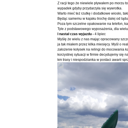
Z racji tego że niewiele pływałem po morzu 
wypadek gdyby przydarzyła się wywrotka.
Warto mieć też rzutkę i dodatkowe wiosło, t
Będąc samemu w kajaku trochę dalej od lądu
Poza tym szczelne opakowanie na telefon, kam
Tyle z podstawowego wyposażenia, dla wielu
I nastał czas wyjazdu -
4 lipiec
Myślę że wielu z nas mając opracowany szcze
ja tak miałem przez kilka miesięcy. Myśl o r
założenie kołysek na relingi do mocowania k
korzystnej sytuacji w firmie decydujemy się 
km trasy i niespodzianka w postaci awarii sp