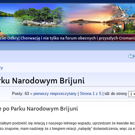
cie! Odkryj Chorwację i nie tylko na forum obecnych i przyszłych Croma
ży
Parku Narodowym Brijuni
Posty: 63
» pierwszy nieprzeczytany
|
Strona
1
z
5
| idź do strony
ie po Parku Narodowym Brijuni
ciałbym podzielić się relacją z naszego letniego wypadu, uprzedzam że kwestie t
dzo znajome, mam nadzieję że z biegiem relacji „nabędę” doświadczenia, więc za