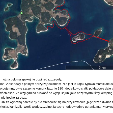
i można było na spokojnie dopinać szczegóły.
sion, 2 osobowy z pełnym oprzyrządowaniem. Nie jest to kajak typowo morski ale d
zo pojemny, dwie szczelne komory, łącznie 180 l dodatkowo siatki pokładowe daje 
óch osób. Ze względu na bliskość do wysp Brijuni jako bazę wybraliśmy kemping 
mnie trochę za duży.
EUR za wybraną parcelę by nie stresować się na przysłowiowe „pięć przed dwunas
iosła, kamizelki, worki wodoszczelne, fartuchy i odpowiednie ubrania mamy pryw
.