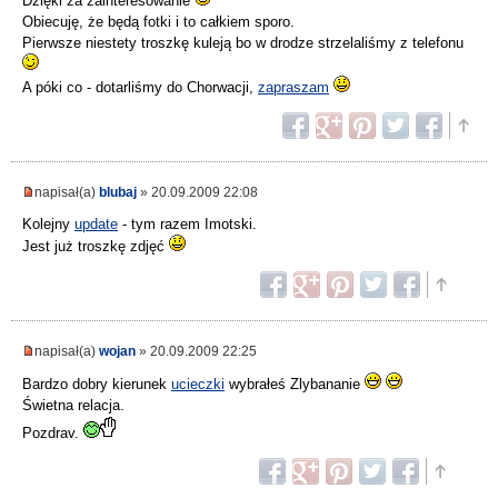
Dzięki za zainteresowanie
Obiecuję, że będą fotki i to całkiem sporo.
Pierwsze niestety troszkę kuleją bo w drodze strzelaliśmy z telefonu
A póki co - dotarliśmy do Chorwacji,
zapraszam
napisał(a)
blubaj
» 20.09.2009 22:08
Kolejny
update
- tym razem Imotski.
Jest już troszkę zdjęć
napisał(a)
wojan
» 20.09.2009 22:25
Bardzo dobry kierunek
ucieczki
wybrałeś Zlybananie
Świetna relacja.
Pozdrav.