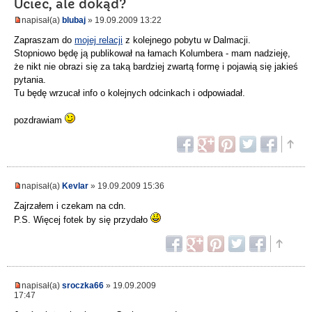
Uciec, ale dokąd?
napisał(a)
blubaj
» 19.09.2009 13:22
Zapraszam do
mojej relacji
z kolejnego pobytu w Dalmacji.
Stopniowo będę ją publikował na łamach Kolumbera - mam nadzieję,
że nikt nie obrazi się za taką bardziej zwartą formę i pojawią się jakieś
pytania.
Tu będę wrzucał info o kolejnych odcinkach i odpowiadał.
pozdrawiam
napisał(a)
Kevlar
» 19.09.2009 15:36
Zajrzałem i czekam na cdn.
P.S. Więcej fotek by się przydało
napisał(a)
sroczka66
» 19.09.2009
17:47