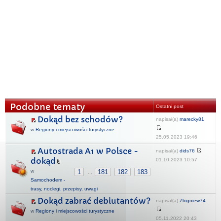
Podobne tematy
Ostatni post
Dokąd bez schodów?
napisał(a)
marecky81
w
Regiony i miejscowości turystyczne
25.05.2023 19:46
Autostrada A1 w Polsce -
napisał(a)
dids76
dokąd
01.10.2023 10:57
w
1
181
182
183
...
Samochodem -
trasy, noclegi, przepisy, uwagi
Dokąd zabrać debiutantów?
napisał(a)
Zbigniew74
w
Regiony i miejscowości turystyczne
05.11.2022 20:43