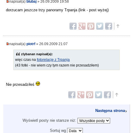
napisał(a)
blubaj
» 26.09.2009 19:58
dorzucam jeszcze trzy panoramy Trpanja (link - post wyżej)
napisał(a)
piotrf
» 26.09.2009 21:07
zlybanan napisał(a):
więc czas na
fotorelację z Trpanja
(43 fotki - nie wiem czy tym razem nie przesadziłem)
Nie przesadziłeś
Następna strona
Wyświetl posty nie starsze niż:
Sortuj wg