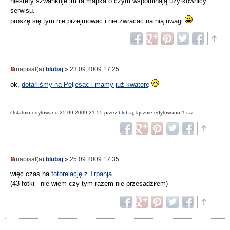
niestety szwankuje im ta mapka o czym wspominają użytkownicy
serwisu.
proszę się tym nie przejmować i nie zwracać na nią uwagi
napisał(a)
blubaj
» 23.09.2009 17:25
ok,
dotarliśmy na Peljesac i mamy już kwaterę
Ostatnio edytowano 25.09.2009 21:55 przez
blubaj
, łącznie edytowano 1 raz
napisał(a)
blubaj
» 25.09.2009 17:35
więc czas na
fotorelację z Trpanja
(43 fotki - nie wiem czy tym razem nie przesadziłem)