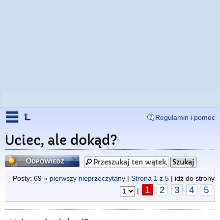
Regulamin i pomoc
Uciec, ale dokąd?
Odpowiedz
Posty: 69
» pierwszy nieprzeczytany
|
Strona
1
z
5
| idź do strony
1
2
3
4
5
|