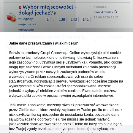
Wybór miejscowości -
napisał(a)
dokąd jechać?
marekkowalak
17.06.2026 21:22
w
Regiony i
1
139
140
141
...
miejscowości
turystyczne
Pierwszy raz do Chorwacji,
napisał(a)
Asiajoasia
nie wiem dokąd jechać
Jakie dane przetwarzamy i w jakim celu?
11.07.2022 20:25
w
Regiony i
1
48
49
50
...
Serwis internetowy Cro.pl Chorwacja Online wykorzystuje pliki cookie i
miejscowości
pokrewne technologie, które umożliwiają i ułatwiają Ci korzystanie z
turystyczne
jego zasobów (np. utrzymują sesję użytkownika). Ponadto, pliki cookie
mogą być założone i wraz z innymi metodami zbierania preferencji
wykorzystywane przez naszych zaufanych partnerów w celu
Forum Chorwacja Online - Cro.pl
wyświetlenia Ci reklam spersonalizowanych oraz do celów
statystycznych. Korzystając z serwisu wyrażasz jednocześnie zgodę na
Usuń ciasteczka
• Strefa czasowa: UTC + 1 (Polska - czas zimowy) [
DST
]
wykorzystanie plików cookie i treści spersonalizowane, możesz
jednakże wyłączyć niektóre z plików cookies. Ewentualnie, możesz
wyłączyć pliki cookie w opcjach swojej przeglądarki internetowej.
Jeśli masz u nas konto, możemy również przetwarzać wprowadzone
przez Ciebie dane, które zostały zapisane w Twoim profilu (e-mail oraz
nick użytkownika są niezbędne do posiadania konta, pozostałe dane
są wprowadzane dobrowolnie). Nie musisz się jednak martwić,
jakiekolwiek dane wprowadzone przez Ciebie do bazy cro.pl nie będą
bez Twojej zgody przekazane innym podmiotom (poza sytuacjami,