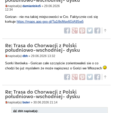
południowo-wschodniej- dysku
napisał(a)
damianisko5
» 29.06.2026
12:34
Gorizan - nie ma takiej miejscowości w Cro. Faktycznie coś się
korkuje
https://maps.app.goo.gl/Ta1i9sMqx6GjA9Sw5
Re: Trasa do Chorwacji z Polski
południowo-wschodniej- dysku
napisał(a)
dbh
» 29.06.2026 13:32
Sorrki literówka - Gorican całe szczęście zorientowałeś sie o co
chodzi bo już myslałem że może napiszesz o Gorizi we Włoszech
Re: Trasa do Chorwacji z Polski
południowo-wschodniej- dysku
napisał(a)
buter
» 30.06.2026 21:14
dbh napisał(a):