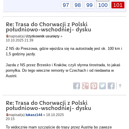
97
98
99
100
101
Re: Trasa do Chorwacji z Polski
południowo-wschodniej- dysku
napisał(a)
Użytkownik usunięty
»
10.10.2025 21:39
Z NS do Preszowa, gdzie wjeżdza się na autostradę jest ok. 100 km i
1,5 godziny jazdy.
Jazda z NS przez Brzesko i Kraków, czyli słynna tirostrada, to jakaś
pomyłka. Do tego wieczne remonty w Czechach i od niedawna w
Austrii.
Re: Trasa do Chorwacji z Polski
południowo-wschodniej- dysku
napisał(a)
lukasz144
» 18.10.2025
20:15
To widocznie mam szczęście do trasy przez Austrię bo zawsze