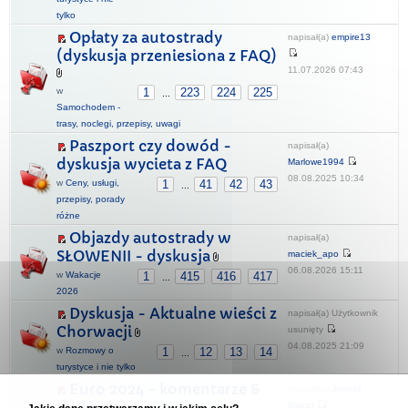
tylko
Opłaty za autostrady
napisał(a)
empire13
(dyskusja przeniesiona z FAQ)
11.07.2026 07:43
w
1
223
224
225
...
Samochodem -
trasy, noclegi, przepisy, uwagi
Paszport czy dowód -
napisał(a)
dyskusja wycieta z FAQ
Marlowe1994
08.08.2025 10:34
w
Ceny, usługi,
1
41
42
43
...
przepisy, porady
różne
Objazdy autostrady w
napisał(a)
SŁOWENII - dyskusja
maciek_apo
06.08.2026 15:11
w
Wakacje
1
415
416
417
...
2026
Dyskusja - Aktualne wieści z
napisał(a) Użytkownik
Chorwacji
usunięty
04.08.2025 21:09
w
Rozmowy o
1
12
13
14
...
turystyce i nie tylko
Euro 2024 - komentarze &
napisał(a)
Janusz
dyskusja
Bajcer