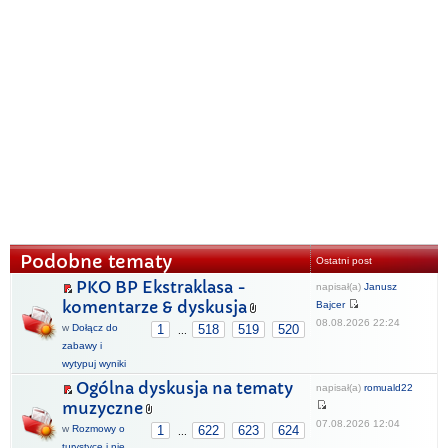
Podobne tematy
Ostatni post
PKO BP Ekstraklasa -
napisał(a)
Janusz
komentarze & dyskusja
Bajcer
08.08.2026 22:24
w
Dołącz do
1
518
519
520
...
zabawy i
wytypuj wyniki
Ogólna dyskusja na tematy
napisał(a)
romuald22
muzyczne
07.08.2026 12:04
w
Rozmowy o
1
622
623
624
...
turystyce i nie