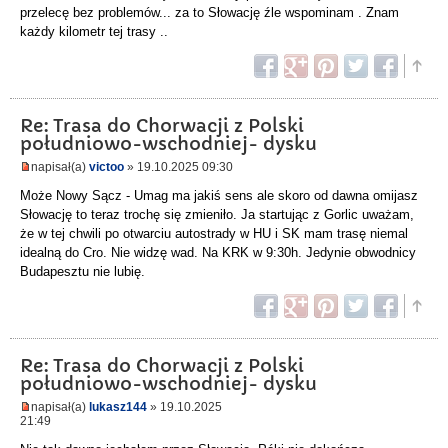
przelecę bez problemów... za to Słowację źle wspominam . Znam
każdy kilometr tej trasy ..
Re: Trasa do Chorwacji z Polski
południowo-wschodniej- dysku
napisał(a)
victoo
» 19.10.2025 09:30
Może Nowy Sącz - Umag ma jakiś sens ale skoro od dawna omijasz
Słowację to teraz trochę się zmieniło. Ja startując z Gorlic uważam,
że w tej chwili po otwarciu autostrady w HU i SK mam trasę niemal
idealną do Cro. Nie widzę wad. Na KRK w 9:30h. Jedynie obwodnicy
Budapesztu nie lubię.
Re: Trasa do Chorwacji z Polski
południowo-wschodniej- dysku
napisał(a)
lukasz144
» 19.10.2025
21:49