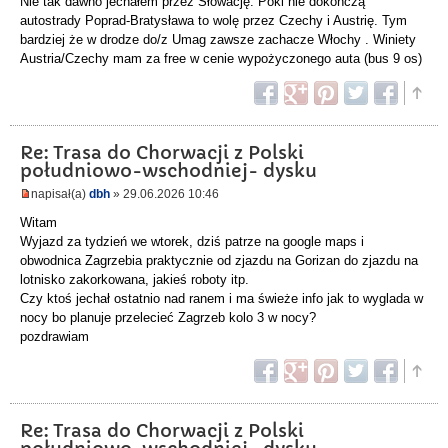
Nie tak dawno jechałem przez Słowację. Póki nie dokończą
autostrady Poprad-Bratysława to wolę przez Czechy i Austrię. Tym
bardziej że w drodze do/z Umag zawsze zachacze Włochy . Winiety
Austria/Czechy mam za free w cenie wypożyczonego auta (bus 9 os)
Re: Trasa do Chorwacji z Polski
południowo-wschodniej- dysku
napisał(a)
dbh
» 29.06.2026 10:46
Witam
Wyjazd za tydzień we wtorek, dziś patrze na google maps i
obwodnica Zagrzebia praktycznie od zjazdu na Gorizan do zjazdu na
lotnisko zakorkowana, jakieś roboty itp.
Czy ktoś jechał ostatnio nad ranem i ma świeże info jak to wyglada w
nocy bo planuje przelecieć Zagrzeb kolo 3 w nocy?
pozdrawiam
Re: Trasa do Chorwacji z Polski