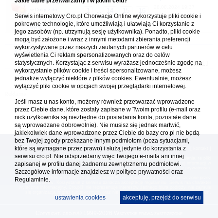
Jakie dane przetwarzamy i w jakim celu?
28.08.2024 19:37
w
Dołącz do
1
14
15
16
...
Serwis internetowy Cro.pl Chorwacja Online wykorzystuje pliki cookie i
zabawy i wytypuj
pokrewne technologie, które umożliwiają i ułatwiają Ci korzystanie z
wyniki
jego zasobów (np. utrzymują sesję użytkownika). Ponadto, pliki cookie
mogą być założone i wraz z innymi metodami zbierania preferencji
wykorzystywane przez naszych zaufanych partnerów w celu
Forum Chorwacja Online - Cro.pl
wyświetlenia Ci reklam spersonalizowanych oraz do celów
statystycznych. Korzystając z serwisu wyrażasz jednocześnie zgodę na
Usuń ciasteczka
• Strefa czasowa: UTC + 1 (Polska - czas zimowy) [
DST
]
wykorzystanie plików cookie i treści spersonalizowane, możesz
jednakże wyłączyć niektóre z plików cookies. Ewentualnie, możesz
wyłączyć pliki cookie w opcjach swojej przeglądarki internetowej.
Jeśli masz u nas konto, możemy również przetwarzać wprowadzone
przez Ciebie dane, które zostały zapisane w Twoim profilu (e-mail oraz
nick użytkownika są niezbędne do posiadania konta, pozostałe dane
są wprowadzane dobrowolnie). Nie musisz się jednak martwić,
jakiekolwiek dane wprowadzone przez Ciebie do bazy cro.pl nie będą
bez Twojej zgody przekazane innym podmiotom (poza sytuacjami,
które są wymagane przez prawo) i służą jedynie do korzystania z
[
reklama
] [
kontakt
]
serwisu cro.pl. Nie odsprzedamy więc Twojego e-maila ani innej
Platforma cro.pl© Chorwacja online™ wykorzystuje cookies do prawidłowego działania, te pliki
zapisanej w profilu danej żadnemu zewnętrznemu podmiotowi.
gromadzą na Twoim komputerze dane ułatwiające korzystanie z serwisu; więcej informacji w
polityce prywatności
.
Szczegółowe informacje znajdziesz w
polityce prywatności
oraz
Redakcja platformy cro.pl© Chorwacja online™ nie odpowiada za treści zamieszczone przez
Regulaminie.
użytkowników. Korzystanie z serwisu oznacza akceptację regulaminu. Serwis ma charakter
wyłącznie informacyjny. Cro.pl© nie reprezentuje interesów żadnego biura podróży, nie zajmuje
się organizacją imprez turystycznych oraz nie odpowiada za treść zamieszczonych reklam.
ustawienia cookies
akceptuję, przejdź do serwisu
Copyright: cro.pl© 1999-2026 Wszystkie prawa zastrzeżone