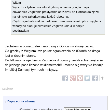
Witam
Wyjazd za tydzień we wtorek, dziś patrze na google maps i
obwodnica Zagrzebia praktycznie od zjazdu na Gorizan do zjazdu
na lotnisko zakorkowana, jakieś roboty itp.
Czy ktoś jechał ostatnio nad ranem i ma świeże info jak to wyglada
w nocy bo planuje przelecieć Zagrzeb kolo 3 w nocy?
pozdrawiam
Jechałem w poniedzialek rano trasą z Gorican w stronę Lucko.
Od granicy z Węgrami raz po raz ograniczenia do 80km/h bo droga
jest w średnim stanie.
Dodatkowo na wjedzie do Zagrzebia drogowcy zrobili sobie zwężenie
do jednego pasa liczone w kilometrach!! i mocno się wszytko korkuje.
Im bliżej Dalmacji tym ruch mniejszy.
Poprzednia strona
Wyświetl posty nie starsze niż: