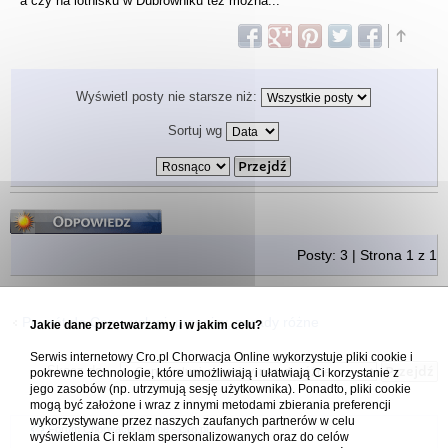
a czy na lotnisku w Dubrowniku tez mozna...
Wyświetl posty nie starsze niż:
Sortuj wg
Odpowiedz
Posty: 3 | Strona
1
z
1
Powrót do Ceny, usługi, przepisy, porady różne
Jakie dane przetwarzamy i w jakim celu?
Serwis internetowy Cro.pl Chorwacja Online wykorzystuje pliki cookie i
Skocz do:
pokrewne technologie, które umożliwiają i ułatwiają Ci korzystanie z
jego zasobów (np. utrzymują sesję użytkownika). Ponadto, pliki cookie
mogą być założone i wraz z innymi metodami zbierania preferencji
wykorzystywane przez naszych zaufanych partnerów w celu
Forum Chorwacja Online - Cro.pl
wyświetlenia Ci reklam spersonalizowanych oraz do celów