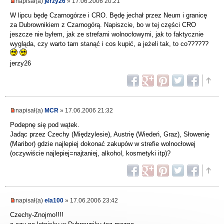
napisał(a)
jerzy26
» 17.06.2006 20:21
W lipcu będę Czarnogórze i CRO. Będę jechał przez Neum i granicę
za Dubrownikiem z Czarnogórą. Napiszcie, bo w tej części CRO
jeszcze nie byłem, jak ze strefami wolnocłowymi, jak to faktycznie
wygląda, czy warto tam stanąć i cos kupić, a jeżeli tak, to co??????
jerzy26
napisał(a)
MCR
» 17.06.2006 21:32
Podepnę się pod wątek.
Jadąc przez Czechy (Międzylesie), Austrię (Wiedeń, Graz), Słowenię
(Maribor) gdzie najlepiej dokonać zakupów w strefie wolnocłowej
(oczywiście najlepiej=najtaniej, alkohol, kosmetyki itp)?
napisał(a)
ela100
» 17.06.2006 23:42
Czechy-Znojmo!!!!