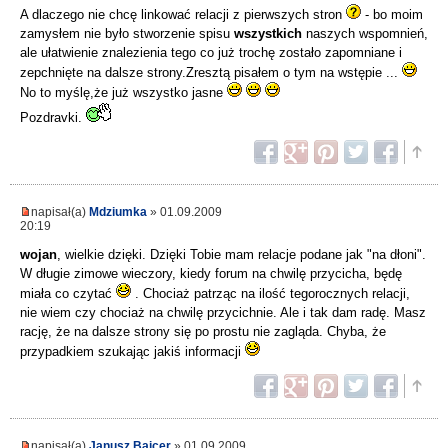
A dlaczego nie chcę linkować relacji z pierwszych stron
- bo moim
zamysłem nie było stworzenie spisu
wszystkich
naszych wspomnień,
ale ułatwienie znalezienia tego co już trochę zostało zapomniane i
zepchnięte na dalsze strony.Zresztą pisałem o tym na wstępie ...
No to myślę,że już wszystko jasne
Pozdravki.
napisał(a)
Mdziumka
» 01.09.2009
20:19
wojan
, wielkie dzięki. Dzięki Tobie mam relacje podane jak "na dłoni".
W długie zimowe wieczory, kiedy forum na chwilę przycicha, będę
miała co czytać
. Chociaż patrząc na ilość tegorocznych relacji,
nie wiem czy chociaż na chwilę przycichnie. Ale i tak dam radę. Masz
rację, że na dalsze strony się po prostu nie zagląda. Chyba, że
przypadkiem szukając jakiś informacji
napisał(a)
Janusz Bajcer
» 01.09.2009