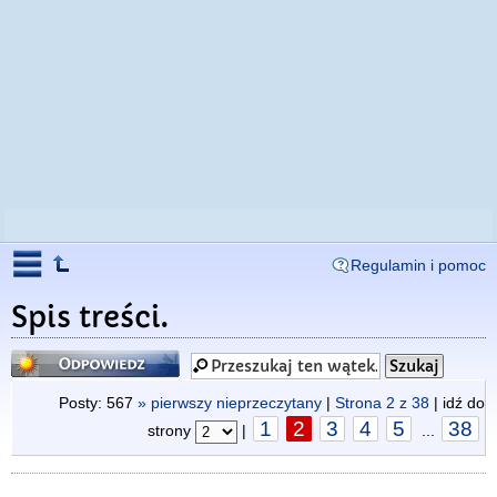
Regulamin i pomoc
Spis treści.
Odpowiedz
Posty: 567
» pierwszy nieprzeczytany
|
Strona
2
z
38
| idź do
1
2
3
4
5
38
strony
|
...