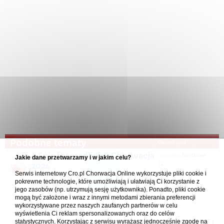
Podobne tematy
Ostatni post
Spis fotoradarów Chorwacja
napisał(a)
DonDaniel
Jakie dane przetwarzamy i w jakim celu?
2024
Serwis internetowy Cro.pl Chorwacja Online wykorzystuje pliki cookie i
24.07.2025 08:04
w
Samochodem - trasy, noclegi,
1
2
pokrewne technologie, które umożliwiają i ułatwiają Ci korzystanie z
przepisy, uwagi
jego zasobów (np. utrzymują sesję użytkownika). Ponadto, pliki cookie
mogą być założone i wraz z innymi metodami zbierania preferencji
wykorzystywane przez naszych zaufanych partnerów w celu
Forum Chorwacja Online - Cro.pl
wyświetlenia Ci reklam spersonalizowanych oraz do celów
statystycznych. Korzystając z serwisu wyrażasz jednocześnie zgodę na
Usuń ciasteczka
• Strefa czasowa: UTC + 1 (Polska - czas zimowy) [
DST
]