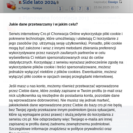
Side lato 2024
napisał(a)
Dawigs
15.04.2025 20:15
w
Turcja - Türkiye
1
6
7
8
...
Planowana fotorelacja 2013
napisał(a)
ajdadi
- 2024
04.04.2026 12:11
Jakie dane przetwarzamy i w jakim celu?
w
Relacje
1
332
333
334
...
Serwis internetowy Cro.pl Chorwacja Online wykorzystuje pliki cookie i
wielokrajowe -
pokrewne technologie, które umożliwiają i ułatwiają Ci korzystanie z
wycieczki objazdowe
jego zasobów (np. utrzymują sesję użytkownika). Ponadto, pliki cookie
mogą być założone i wraz z innymi metodami zbierania preferencji
wykorzystywane przez naszych zaufanych partnerów w celu
Forum Chorwacja Online - Cro.pl
wyświetlenia Ci reklam spersonalizowanych oraz do celów
statystycznych. Korzystając z serwisu wyrażasz jednocześnie zgodę na
Usuń ciasteczka
• Strefa czasowa: UTC + 1 (Polska - czas zimowy) [
DST
]
wykorzystanie plików cookie i treści spersonalizowane, możesz
jednakże wyłączyć niektóre z plików cookies. Ewentualnie, możesz
wyłączyć pliki cookie w opcjach swojej przeglądarki internetowej.
Jeśli masz u nas konto, możemy również przetwarzać wprowadzone
przez Ciebie dane, które zostały zapisane w Twoim profilu (e-mail oraz
nick użytkownika są niezbędne do posiadania konta, pozostałe dane
są wprowadzane dobrowolnie). Nie musisz się jednak martwić,
jakiekolwiek dane wprowadzone przez Ciebie do bazy cro.pl nie będą
bez Twojej zgody przekazane innym podmiotom (poza sytuacjami,
które są wymagane przez prawo) i służą jedynie do korzystania z
[
reklama
] [
kontakt
]
serwisu cro.pl. Nie odsprzedamy więc Twojego e-maila ani innej
Platforma cro.pl© Chorwacja online™ wykorzystuje cookies do prawidłowego działania, te pliki
zapisanej w profilu danej żadnemu zewnętrznemu podmiotowi.
gromadzą na Twoim komputerze dane ułatwiające korzystanie z serwisu; więcej informacji w
polityce prywatności
.
Szczegółowe informacje znajdziesz w
polityce prywatności
oraz
Redakcja platformy cro.pl© Chorwacja online™ nie odpowiada za treści zamieszczone przez