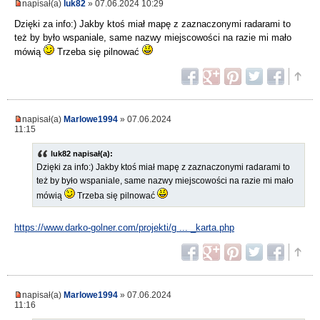
napisał(a)
luk82
» 07.06.2024 10:29
Dzięki za info:) Jakby ktoś miał mapę z zaznaczonymi radarami to
też by było wspaniale, same nazwy miejscowości na razie mi mało
mówią
Trzeba się pilnować
napisał(a)
Marlowe1994
» 07.06.2024
11:15
luk82 napisał(a):
Dzięki za info:) Jakby ktoś miał mapę z zaznaczonymi radarami to
też by było wspaniale, same nazwy miejscowości na razie mi mało
mówią
Trzeba się pilnować
https://www.darko-golner.com/projekti/g ... _karta.php
napisał(a)
Marlowe1994
» 07.06.2024
11:16