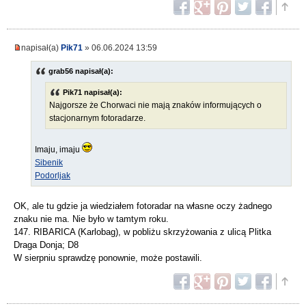
napisał(a)
Pik71
» 06.06.2024 13:59
grab56 napisał(a):
Pik71 napisał(a):
Najgorsze że Chorwaci nie mają znaków informujących o
stacjonarnym fotoradarze.
Imaju, imaju
Sibenik
Podorljak
OK, ale tu gdzie ja wiedziałem fotoradar na własne oczy żadnego
znaku nie ma. Nie było w tamtym roku.
147. RIBARICA (Karlobag), w pobliżu skrzyżowania z ulicą Plitka
Draga Donja; D8
W sierpniu sprawdzę ponownie, może postawili.