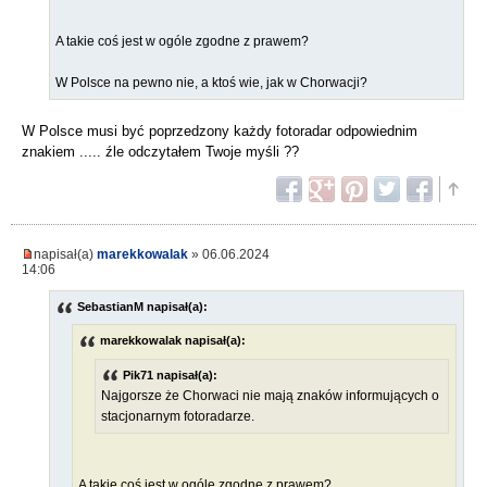
A takie coś jest w ogóle zgodne z prawem?
W Polsce na pewno nie, a ktoś wie, jak w Chorwacji?
W Polsce musi być poprzedzony każdy fotoradar odpowiednim
znakiem ..... źle odczytałem Twoje myśli ??
napisał(a)
marekkowalak
» 06.06.2024
14:06
SebastianM napisał(a):
marekkowalak napisał(a):
Pik71 napisał(a):
Najgorsze że Chorwaci nie mają znaków informujących o
stacjonarnym fotoradarze.
A takie coś jest w ogóle zgodne z prawem?