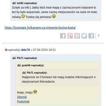
luk82 napisał(a):
Dzięki za info:) Jakby ktoś miał mapę z zaznaczonymi radarami to
też by było wspaniale, same nazwy miejscowości na razie mi mało
mówią
Trzeba się pilnować
https://kompare.hr/kamere-za-mjerenje-brzine-karta/
napisał(a)
dids76
» 07.06.2024 18:51
Pik71 napisał(a):
grab56 napisał(a):
Pik71 napisał(a):
Najgorsze że Chorwaci nie mają znaków informujących o
stacjonarnym fotoradarze.
Imaju, imaju
Sibenik
Podorljak