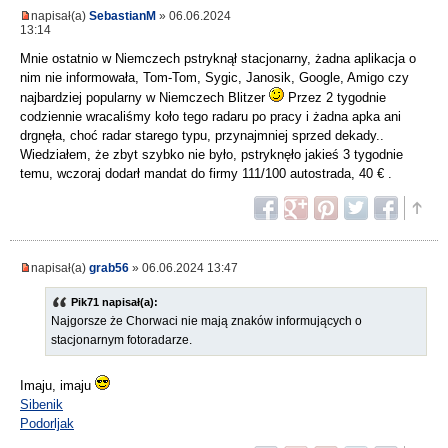
napisał(a)
SebastianM
» 06.06.2024
13:14
Mnie ostatnio w Niemczech pstryknął stacjonarny, żadna aplikacja o
nim nie informowała, Tom-Tom, Sygic, Janosik, Google, Amigo czy
najbardziej popularny w Niemczech Blitzer
Przez 2 tygodnie
codziennie wracaliśmy koło tego radaru po pracy i żadna apka ani
drgnęła, choć radar starego typu, przynajmniej sprzed dekady..
Wiedziałem, że zbyt szybko nie było, pstryknęło jakieś 3 tygodnie
temu, wczoraj dodarł mandat do firmy 111/100 autostrada, 40 € .
napisał(a)
grab56
» 06.06.2024 13:47
Pik71 napisał(a):
Najgorsze że Chorwaci nie mają znaków informujących o
stacjonarnym fotoradarze.
Imaju, imaju
Sibenik
Podorljak