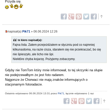
Przyda się.
napisał(a)
Pik71
» 06.06.2024 12:26
te kiero napisał(a):
Fajna lista. Zatem przejeżdżałem w styczniu pod co najmniej
kilkunastoma, na razie cisza, starałem się nie przekraczać, bo się
nie śpieszyło, ale licho nie śpi.
Niektóre chyba kojarzę. Pożyjemy zobaczymy.
Gdyby nie TomTom który mnie informował, to tej skrzynki na słupie
nie podejrzewałbym że jest foto radarem.
Najgorsze że Chorwaci nie mają znaków informujących o
stacjonarnym fotoradarze.
Ostatnio edytowano 06.06.2024 13:31 przez
Pik71
, łącznie edytowano 1 raz