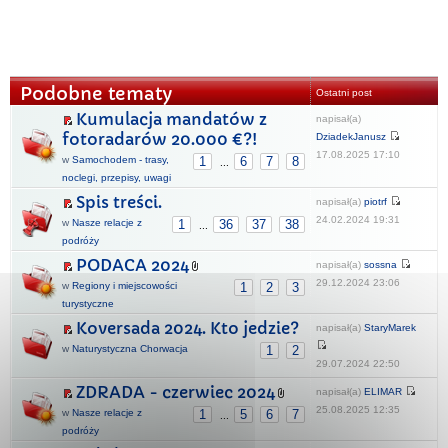
Podobne tematy
Ostatni post
Kumulacja mandatów z
napisał(a)
fotoradarów 20.000 €?!
DziadekJanusz
17.08.2025 17:10
w
Samochodem - trasy,
1
6
7
8
...
noclegi, przepisy, uwagi
Spis treści.
napisał(a)
piotrf
24.02.2024 19:31
w
Nasze relacje z
1
36
37
38
...
podróży
PODACA 2024
napisał(a)
sossna
29.12.2024 23:06
w
Regiony i miejscowości
1
2
3
turystyczne
Koversada 2024. Kto jedzie?
napisał(a)
StaryMarek
w
Naturystyczna Chorwacja
1
2
29.07.2024 22:50
ZDRADA - czerwiec 2024
napisał(a)
ELIMAR
25.08.2025 12:35
w
Nasze relacje z
1
5
6
7
...
podróży