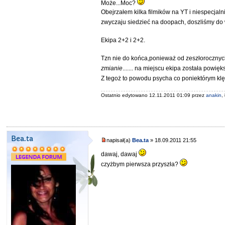
Może...Moc?
Obejrzałem kilka filmików na YT i niespecja
zwyczaju siedzieć na doopach, doszliśmy do
Ekipa 2+2 i 2+2.
Tzn nie do końca,ponieważ od zeszłorocznych
zmianie
....... na miejscu ekipa została powię
Z tegoż to powodu psycha co poniektórym klę
Ostatnio edytowano 12.11.2011 01:09 przez
anakin
,
Bea.ta
napisał(a)
Bea.ta
» 18.09.2011 21:55
dawaj, dawaj
czyżbym pierwsza przyszła?