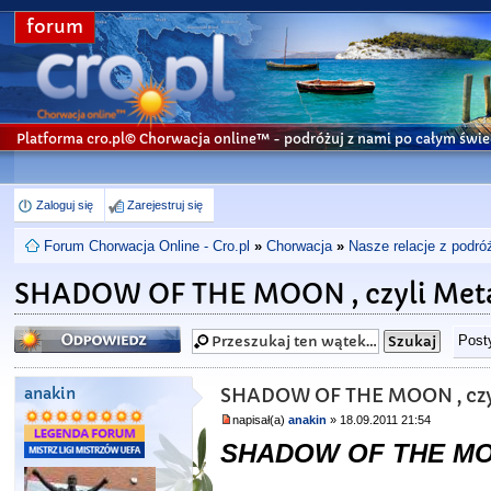
forum
Platforma cro.pl© Chorwacja online™
- podróżuj z nami po całym świe
Zaloguj się
Zarejestruj się
Forum Chorwacja Online - Cro.pl
»
Chorwacja
»
Nasze relacje z podró
SHADOW OF THE MOON , czyli Meta
Odpowiedz
Post
anakin
SHADOW OF THE MOON , czyl
napisał(a)
anakin
» 18.09.2011 21:54
SHADOW OF THE MOON