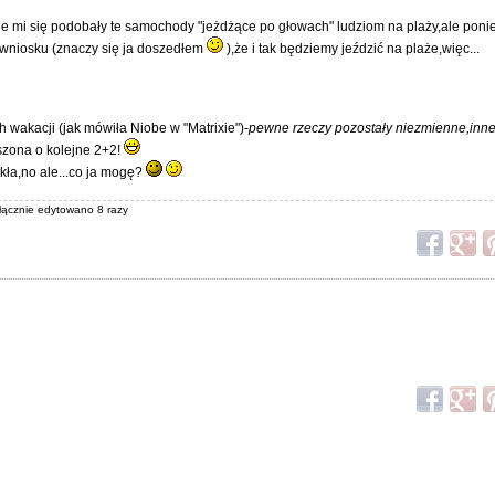
lnie mi się podobały te samochody "jeżdżące po głowach" ludziom na plaży,ale po
 wniosku (znaczy się ja doszedłem
),że i tak będziemy jeździć na plaże,więc...
 wakacji (jak mówiła Niobe w "Matrixie")-
pewne rzeczy pozostały niezmienne,inne
kszona o kolejne 2+2!
kła,no ale...co ja mogę?
 łącznie edytowano 8 razy