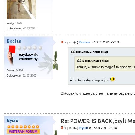
Posty:
5626
Dołączył(a):
22.03.2007
Bocian
napisał(a)
Bocian
» 18.09.2011 22:39
romuald22 napisał(a):
Bocian napisał(a):
Anakin, w sumie to mogłeś to pisać w Cl
Posty:
24103
Dołączył(a):
21.03.2005
A ten to bystry chłopak jest
Chłopak to u szewca drewniane gwoździe pro
Rysio
Re: POWER IS BACK ,czyli Met
napisał(a)
Rysio
» 18.09.2011 22:40