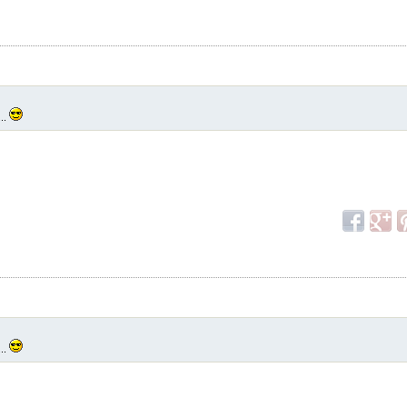
...
...