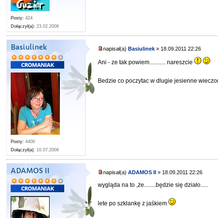
Posty:
424
Dołączył(a):
23.02.2006
Basiulinek
napisał(a)
Basiulinek
» 18.09.2011 22:26
Ani - ze tak powiem........... nareszcie
Bedzie co poczytac w dlugie jesienne wieczo
Posty:
4400
Dołączył(a):
10.07.2006
ADAMOS II
napisał(a)
ADAMOS II
» 18.09.2011 22:26
wygląda na to ,że........będzie się działo.....
lete po szklankę z jaśkiem