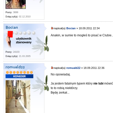
Posty:
3699
Dołączył(a):
02.12.2010
Bocian
napisał(a)
Bocian
» 18.09.2011 22:34
Anakin, w sumie to mogłeś to pisać w Clubie.
Posty:
24103
Dołączył(a):
21.03.2005
romuald22
napisał(a)
romuald22
» 18.09.2011 22:36
No opowiadaj.
Ja jestem fatalnym typem który
nie lubi
mówić 
to to robią niektórzy.
Będę zerkał...