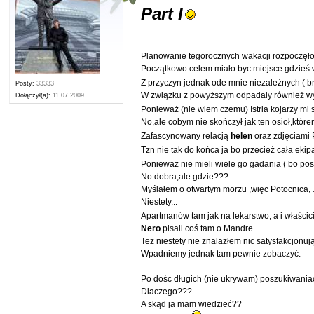
Part I
Planowanie tegorocznych wakacji rozpoczęło 
Początkowo celem miało byc miejsce gdzieś w 
Z przyczyn jednak ode mnie niezależnych (
Posty:
33333
W związku z powyższym odpadały również wys
Dołączył(a):
11.07.2009
Ponieważ (nie wiem czemu) Istria kojarzy mi s
No,ale cobym nie skończył jak ten osioł,które
Zafascynowany relacją
helen
oraz zdjęciami P
Tzn nie tak do końca ja bo przecież cała eki
Ponieważ nie mieli wiele go gadania ( bo p
No dobra,ale gdzie???
Myślałem o otwartym morzu ,więc Potocnica,
Niestety...
Apartmanów tam jak na lekarstwo, a i właścicie
Nero
pisali coś tam o Mandre..
Też niestety nie znalazłem nic satysfakcjonuj
Wpadniemy jednak tam pewnie zobaczyć.
Po dośc długich (nie ukrywam) poszukiwania
Dlaczego???
A skąd ja mam wiedzieć??