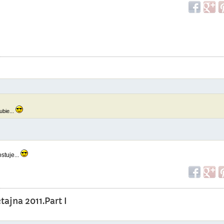
ubie...
stuje...
ajna 2011.Part I