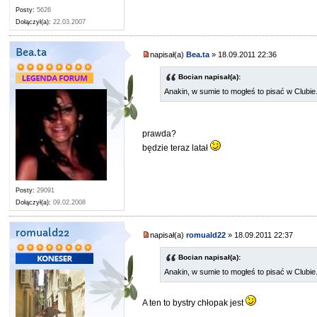
Posty:
5626
Dołączył(a):
22.03.2007
Bea.ta
napisał(a)
Bea.ta
» 18.09.2011 22:36
Bocian napisał(a):
Anakin, w sumie to mogłeś to pisać w Clubie
prawda?
będzie teraz latał
Posty:
29091
Dołączył(a):
09.02.2008
romuald22
napisał(a)
romuald22
» 18.09.2011 22:37
Bocian napisał(a):
Anakin, w sumie to mogłeś to pisać w Clubie
A ten to bystry chłopak jest