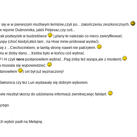
się w w pierwszym możliwym terminie,czyli po... zakończeniu zeszłorocznych.
rejonie Dubrovnika, jakiś Peljesac,czy coś...
 brak podwyżek w budżetówce
),plany te należało co nieco zweryfikować.
py (choć kiedyś,ktoś tam , na Hvar mnie próbował wysłać).
ię z ...Ciechocinkiem, w tamtą stronę nawet nie patrzyłem.
mu w żłoby dano.....trzeba było w końcu coś wybrać.
 i H czyli
nero
postanowiłem wybrać...Pag (niby też wyspa,ale z mostem)
pa musiała się wypowiedzieć.
ostanowiłem
) cel był już wyznaczony!
 Jakisnica czy tez Lun wydawały się dobrym wyborem.
le niezbyt skorzy do udzielania informacji zwrotnej,więc falstart.
ącego.
ch wybór padł na Metajnę.