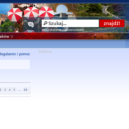
wyszukiwanie zaawansowane
niaków ツ
Regulamin i pomoc
...
2
3
4
5
69