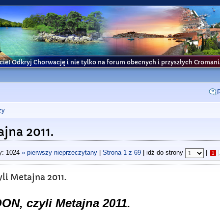
cie! Odkryj Chorwację i nie tylko na forum obecnych i przyszłych Croma
ży
jna 2011.
y: 1024
» pierwszy nieprzeczytany
|
Strona
1
z
69
| idź do strony
|
1
i Metajna 2011.
, czyli Metajna 2011.