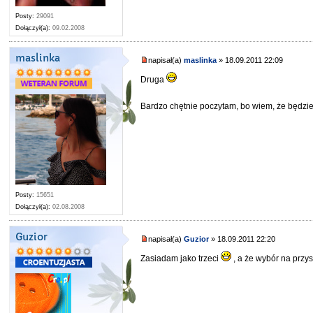
Posty:
29091
Dołączył(a):
09.02.2008
maslinka
napisał(a)
maslinka
» 18.09.2011 22:09
Druga
Bardzo chętnie poczytam, bo wiem, że będzi
Posty:
15651
Dołączył(a):
02.08.2008
Guzior
napisał(a)
Guzior
» 18.09.2011 22:20
Zasiadam jako trzeci
, a że wybór na przy