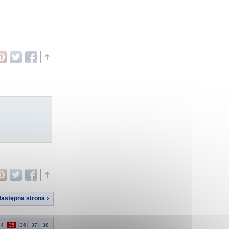
astępna strona
34
35
36
37
38