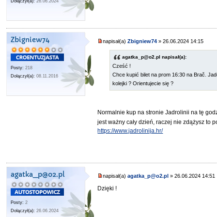
Dołączył(a):
26.06.2024
Zbigniew74
napisał(a)
Zbigniew74
» 26.06.2024 14:15
agatka_p@o2.pl napisał(a):
Cześć !
Posty:
218
Chce kupić bilet na prom 16:30 na Brač. Ja
Dołączył(a):
08.11.2016
kolejki ? Orientujecie się ?
Normalnie kup na stronie Jadrolinii na tę god
jest ważny cały dzień, raczej nie zdążysz to
https://www.jadrolinija.hr/
agatka_p@o2.pl
napisał(a)
agatka_p@o2.pl
» 26.06.2024 14:51
Dzięki !
Posty:
2
Dołączył(a):
26.06.2024