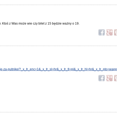
. Ktoś z Was może wie czy bilet z 15 będzie ważny o 19.
macije-za-putnike/?_x_tr_enc=1&_x_tr_sl=hr&_x_tr_tl=pl&_x_tr_hl=hr&_x_tr_pto=wap