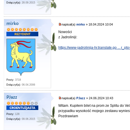
Dołączył(a):
28.09.2015
mirko
napisał(a)
mirko
» 18.04.2024 10:04
Nowości
z Jadroliniji:
https://www-jadrolinija-hr.translate.go ... r_p
Posty:
3718
Dołączył(a):
06.04.2006
PJazz
napisał(a)
PJazz
» 24.06.2024 10:43
Witam. Kupiłem bilet na prom ze Splitu do V
przypadku wysokość mojego zestawu wyniesie
Posty:
128
Pozdrawiam
Dołączył(a):
09.06.2015