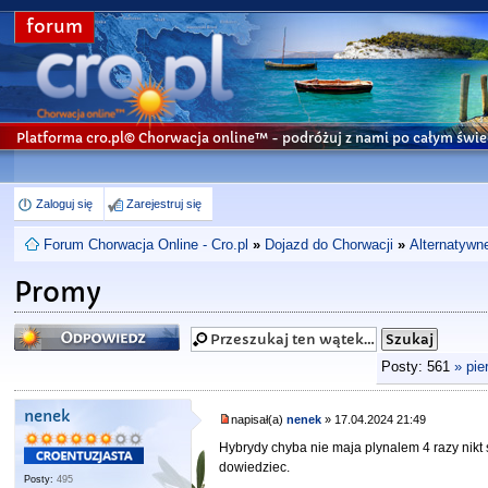
forum
Platforma cro.pl© Chorwacja online™
- podróżuj z nami po całym świe
Zaloguj się
Zarejestruj się
Forum Chorwacja Online - Cro.pl
»
Dojazd do Chorwacji
»
Alternatywn
Promy
Odpowiedz
Posty: 561
» pie
nenek
napisał(a)
nenek
» 17.04.2024 21:49
Hybrydy chyba nie maja plynalem 4 razy nikt s
dowiedziec.
Posty:
495