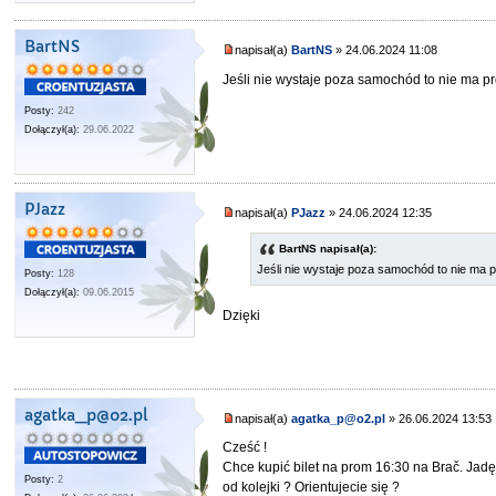
BartNS
napisał(a)
BartNS
» 24.06.2024 11:08
Jeśli nie wystaje poza samochód to nie ma p
Posty:
242
Dołączył(a):
29.06.2022
PJazz
napisał(a)
PJazz
» 24.06.2024 12:35
BartNS napisał(a):
Jeśli nie wystaje poza samochód to nie ma 
Posty:
128
Dołączył(a):
09.06.2015
Dzięki
agatka_p@o2.pl
napisał(a)
agatka_p@o2.pl
» 26.06.2024 13:53
Cześć !
Chce kupić bilet na prom 16:30 na Brač. Jad
Posty:
2
od kolejki ? Orientujecie się ?