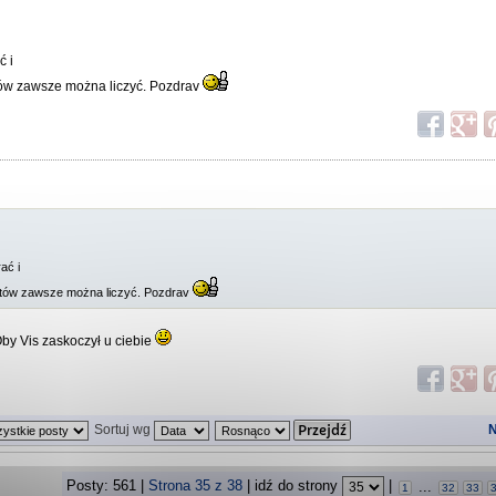
ć i
tów zawsze można liczyć. Pozdrav
ać i
atów zawsze można liczyć. Pozdrav
by Vis zaskoczył u ciebie
Sortuj wg
N
Posty: 561 |
Strona
35
z
38
| idź do strony
|
...
1
32
33