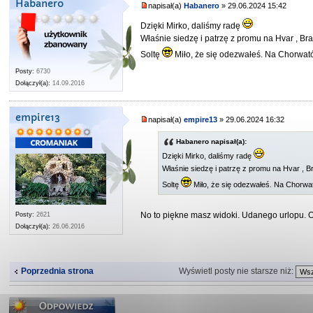
Habanero
napisał(a)
Habanero
» 29.06.2024 15:42
Dzięki Mirko, daliśmy radę
Właśnie siedzę i patrzę z promu na Hvar , Bra
Soltę
Miło, że się odezwałeś. Na Chorwa
Posty:
6730
Dołączył(a):
14.09.2016
empire13
napisał(a)
empire13
» 29.06.2024 16:32
Habanero napisał(a):
Dzięki Mirko, daliśmy radę
Właśnie siedzę i patrzę z promu na Hvar , Br
Soltę
Miło, że się odezwałeś. Na Chorw
No to piękne masz widoki. Udanego urlopu. O
Posty:
2621
Dołączył(a):
26.06.2016
Wyświetl posty nie starsze niż:
Poprzednia strona
Odpowiedz