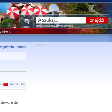
wyszukiwanie zaawansowane
niaków ツ
Regulamin i pomoc
34
35
36
37
38
 ale warto sie