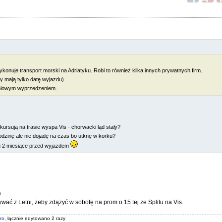
a wykonuje transport morski na Adriatyku. Robi to również kilka innych prywatnych firm.
ty mają tylko datę wyjazdu).
udniowym wyprzedzeniem.
e kursują na trasie wyspa Vis - chorwacki ląd stały?
dzinę ale nie dojadę na czas bo utknę w korku?
tu 2 miesiące przed wyjazdem
.
.
wać z Letni, żeby zdążyć w sobotę na prom o 15 tej ze Splitu na Vis.
ro
, łącznie edytowano 2 razy