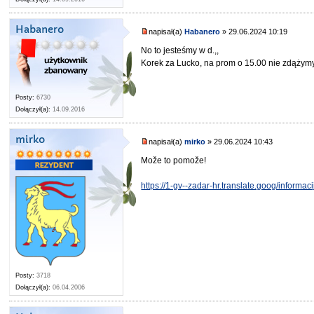
Habanero
napisał(a)
Habanero
» 29.06.2024 10:19
No to jesteśmy w d.,,
Korek za Lucko, na prom o 15.00 nie zdążymy
Posty:
6730
Dołączył(a):
14.09.2016
mirko
napisał(a)
mirko
» 29.06.2024 10:43
Može to pomože!
https://1-gv--zadar-hr.translate.goog/infor
Posty:
3718
Dołączył(a):
06.04.2006