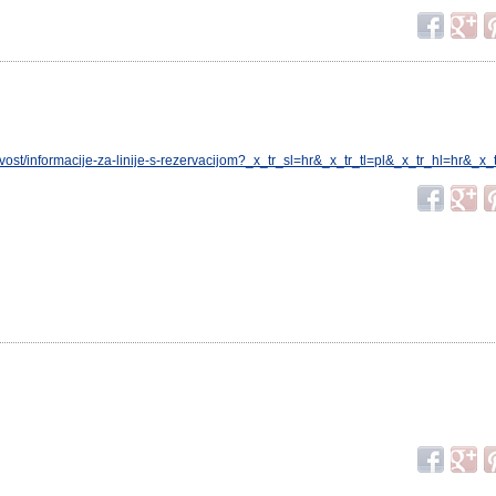
novost/informacije-za-linije-s-rezervacijom?_x_tr_sl=hr&_x_tr_tl=pl&_x_tr_hl=hr&_