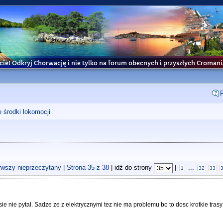
cie! Odkryj Chorwację i nie tylko na forum obecnych i przyszłych Croma
e środki lokomocji
rwszy nieprzeczytany
|
Strona
35
z
38
| idź do strony
|
...
1
32
33
ie nie pytal. Sadze ze z elektrycznymi tez nie ma problemu bo to dosc krotkie trasy