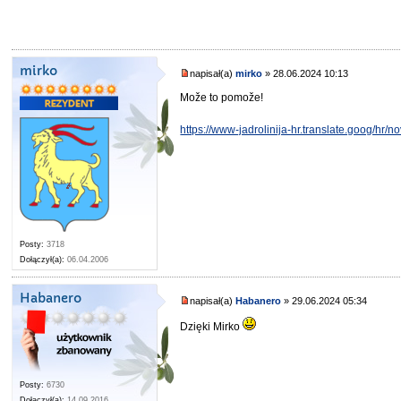
mirko
napisał(a)
mirko
» 28.06.2024 10:13
Može to pomože!
https://www-jadrolinija-hr.translate.goog/hr/
Posty:
3718
Dołączył(a):
06.04.2006
Habanero
napisał(a)
Habanero
» 29.06.2024 05:34
Dzięki Mirko
Posty:
6730
Dołączył(a):
14.09.2016