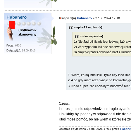
Habanero
napisał(a)
Habanero
» 27.06.2024 17:10
empire13 napisał(a):
mirko napisał(a):
1) Nie Jadrolinija nie jest jedyną, któr
Posty:
6730
2) W przypadku linii bez rezerwacji (bile
Dołączył(a):
14.09.2016
3) Najlepiej zarezerwować bilet z kilk
1. Wiem, że są inne linie. Tylko czy inne lini
2. A co gdy mam rezerwację na konkretną go
3. No to super. Nie chciałbym kupować bile
Cześć.
Interesuje mnie odpowiedź na drugie pytanie
Link który był podany w odpowiedzi nie działa
Ktoś może pomóc, bo nie wiem o której się zry
Ostatnio edytowano 27.06.2024 17:11 przez
Habane