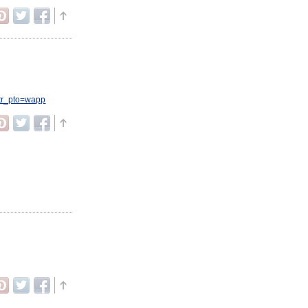
x_tr_pto=wapp