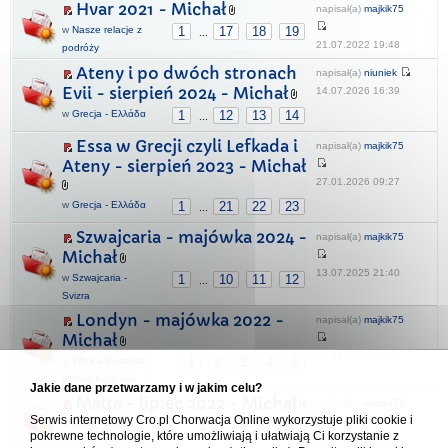
Hvar 2021 - Michał
napisał(a)
majkik75
w
Nasze relacje z
1
17
18
19
...
21.07.2022 19:48
podróży
Ateny i po dwóch stronach
napisał(a)
niuniek
Evii - sierpień 2024 - Michał
14.07.2026 16:39
w
Grecja - Ελλάδα
1
12
13
14
...
Essa w Grecji czyli Lefkada i
napisał(a)
majkik75
Ateny - sierpień 2023 - Michał
27.01.2026 09:27
w
Grecja - Ελλάδα
1
21
22
23
...
Szwajcaria - majówka 2024 -
napisał(a)
majkik75
Michał
13.07.2025 21:40
w
Szwajcaria -
1
10
11
12
...
Svizra
Londyn - majówka 2022 -
napisał(a)
majkik75
Michał
01.06.2022 08:35
w
Wielka Brytania -
1
2
3
4
5
United Kingdom
Jakie dane przetwarzamy i w jakim celu?
Malta - lipiec 2022 - Michał
napisał(a)
mysza73
Serwis internetowy Cro.pl Chorwacja Online wykorzystuje pliki cookie i
w
Malta - Malta
1
6
7
8
...
pokrewne technologie, które umożliwiają i ułatwiają Ci korzystanie z
07.12.2022 12:20