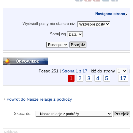
Następna strona
Wyświetl posty nie starsze niż:
Sortuj wg
Odpowiedz
Posty: 251 |
Strona
1
z
17
| idź do strony
|
1
2
3
4
5
17
...
Powrót do Nasze relacje z podróży
Skocz do: