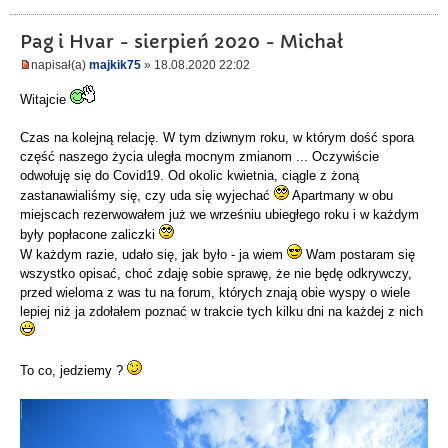
Pag i Hvar - sierpień 2020 - Michał
napisał(a)
majkik75
» 18.08.2020 22:02
Witajcie
Czas na kolejną relację. W tym dziwnym roku, w którym dość spora
część naszego życia uległa mocnym zmianom ... Oczywiście
odwołuję się do Covid19. Od okolic kwietnia, ciągle z żoną
zastanawialiśmy się, czy uda się wyjechać
Apartmany w obu
miejscach rezerwowałem już we wrześniu ubiegłego roku i w każdym
były popłacone zaliczki
W każdym razie, udało się, jak było - ja wiem
Wam postaram się
wszystko opisać, choć zdaję sobie sprawę, że nie będę odkrywczy,
przed wieloma z was tu na forum, których znają obie wyspy o wiele
lepiej niż ja zdołałem poznać w trakcie tych kilku dni na każdej z nich
To co, jedziemy ?