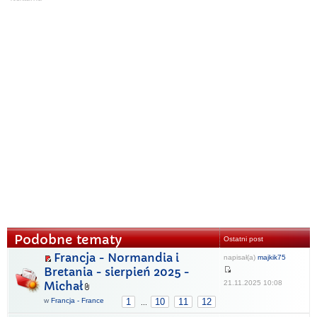
Podobne tematy
Ostatni post
Francja - Normandia i
napisał(a)
majkik75
Bretania - sierpień 2025 -
21.11.2025 10:08
Michał
w
Francja - France
1
10
11
12
...