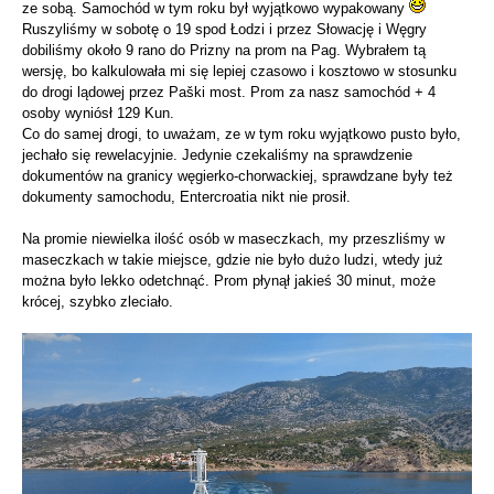
ze sobą. Samochód w tym roku był wyjątkowo wypakowany
Ruszyliśmy w sobotę o 19 spod Łodzi i przez Słowację i Węgry
dobiliśmy około 9 rano do Prizny na prom na Pag. Wybrałem tą
wersję, bo kalkulowała mi się lepiej czasowo i kosztowo w stosunku
do drogi lądowej przez Paški most. Prom za nasz samochód + 4
osoby wyniósł 129 Kun.
Co do samej drogi, to uważam, ze w tym roku wyjątkowo pusto było,
jechało się rewelacyjnie. Jedynie czekaliśmy na sprawdzenie
dokumentów na granicy węgierko-chorwackiej, sprawdzane były też
dokumenty samochodu, Entercroatia nikt nie prosił.
Na promie niewielka ilość osób w maseczkach, my przeszliśmy w
maseczkach w takie miejsce, gdzie nie było dużo ludzi, wtedy już
można było lekko odetchnąć. Prom płynął jakieś 30 minut, może
krócej, szybko zleciało.