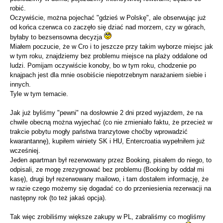
robić.
Oczywiście, można pojechać "gdzieś w Polskę", ale obserwując już
od końca czerwca co zaczęło się dziać nad morzem, czy w górach,
byłaby to bezsensowna decyzja
Miałem poczucie, że w Cro i to jeszcze przy takim wyborze miejsc jak
w tym roku, znajdziemy bez problemu miejsce na plaży oddalone od
ludzi. Pomijam oczywiście konoby, bo w tym roku, chodzenie po
knajpach jest dla mnie osobiście niepotrzebnym narażaniem siebie i
innych.
Tyle w tym temacie.
Jak już byliśmy "pewni" na dosłownie 2 dni przed wyjazdem, że na
chwile obecną można wyjechać (co nie zmieniało faktu, że przecież w
trakcie pobytu mogły państwa tranzytowe choćby wprowadzić
kwarantannę), kupiłem winiety SK i HU, Entercroatia wypełniłem już
wcześniej.
Jeden apartman był rezerwowany przez Booking, pisałem do niego, to
odpisali, ze mogę zrezygnować bez problemu (Booking by oddał mi
kasę), drugi był rezerwowany mailowo, i tam dostałem informację, że
w razie czego możemy się dogadać co do przeniesienia rezerwacji na
następny rok (to też jakaś opcja).
Tak więc zrobiliśmy większe zakupy w PL, zabraliśmy co mogliśmy