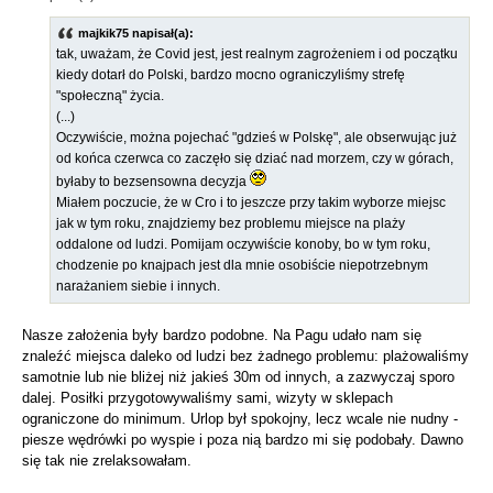
majkik75 napisał(a):
tak, uważam, że Covid jest, jest realnym zagrożeniem i od początku
kiedy dotarł do Polski, bardzo mocno ograniczyliśmy strefę
"społeczną" życia.
(...)
Oczywiście, można pojechać "gdzieś w Polskę", ale obserwując już
od końca czerwca co zaczęło się dziać nad morzem, czy w górach,
byłaby to bezsensowna decyzja
Miałem poczucie, że w Cro i to jeszcze przy takim wyborze miejsc
jak w tym roku, znajdziemy bez problemu miejsce na plaży
oddalone od ludzi. Pomijam oczywiście konoby, bo w tym roku,
chodzenie po knajpach jest dla mnie osobiście niepotrzebnym
narażaniem siebie i innych.
Nasze założenia były bardzo podobne. Na Pagu udało nam się
znaleźć miejsca daleko od ludzi bez żadnego problemu: plażowaliśmy
samotnie lub nie bliżej niż jakieś 30m od innych, a zazwyczaj sporo
dalej. Posiłki przygotowywaliśmy sami, wizyty w sklepach
ograniczone do minimum. Urlop był spokojny, lecz wcale nie nudny -
piesze wędrówki po wyspie i poza nią bardzo mi się podobały. Dawno
się tak nie zrelaksowałam.