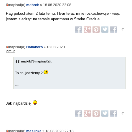
napisał(a)
mchrob
» 18.08.2020 22:08
Pag pokochałem 2 lata temu, Hvar teraz mnie rozkochowuje - więc
jestem siedząc na tarasie apartmanu w Starim Gradzie.
napisał(a)
Habanero
» 18.08.2020
22:12
majkik75 napisał(a):
To co, jedziemy ?
....
Jak najbardziej
napisał(a)
maslinka
» 18.08.2020 22:18